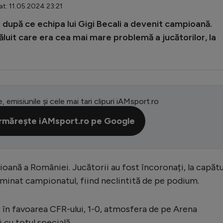
at: 11.05.2024 23:21
i după ce echipa lui Gigi Becali a devenit campioană.
văluit care era cea mai mare problemă a jucătorilor, la
e, emisiunile și cele mai tari clipuri iAMsport.ro
rmărește iAMsport.ro pe Google
oană a României. Jucătorii au fost încoronați, la capătu
ominat campionatul, fiind neclintită de pe podium.
t în favoarea CFR-ului, 1-0, atmosfera de pe Arena
i cu totul specială.