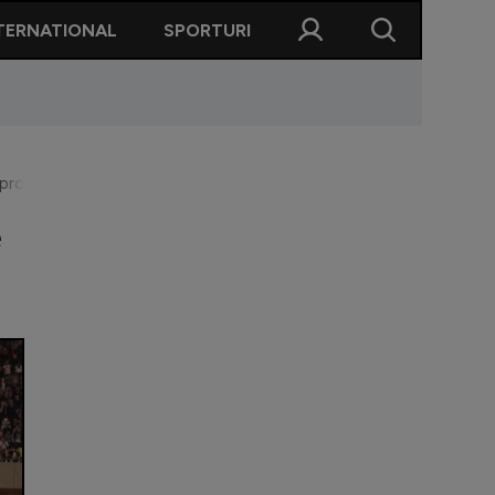
TERNATIONAL
SPORTURI
 probleme la pauză"
e