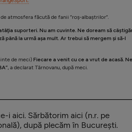
rangeSport.
de atmosfera făcută de fanii ”roș-albaștrilor”.
atâţia suporteri. Nu am cuvinte. Ne doream să câştigă
ză până la urmă aşa mult. Ar trebui să mergem şi să-l
nainte de meci)
Fiecare a venit cu ce a vrut de acasă. N
NBA”
, a declarat Târnovanu, după meci.
-i aici. Sărbătorim aici (n.r. pe
nală), după plecăm în Bucureşti.