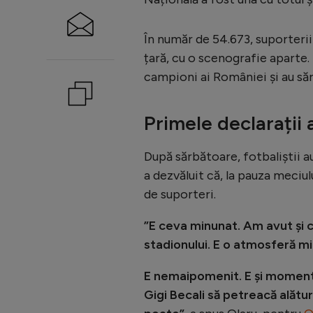
În număr de 54.673, suporteri
țară, cu o scenografie aparte. 
campioni ai României și au să
Primele declarații 
După sărbătoare, fotbaliștii au
a dezvăluit că, la pauza meciu
de suporteri.
”E ceva minunat. Am avut şi 
stadionului. E o atmosferă min
E nemaipomenit. E şi momentul
Gigi Becali să petreacă alăt