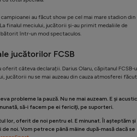
i campioanei au făcut show pe cel mai mare stadion din
La finalul meciului, jucătorii și-au primit medaliile de
rbătorit într-un mod spectaculos.
ale jucătorilor FCSB
 oferit câteva declarații. Darius Olaru, căpitanul FCSB-ul
lui, jucătorii nu se mai auzeau din cauza atmosferei făcu
ceva probleme la pauză. Nu ne mai auzeam. E şi acusti
unată, să-i facem pe ei fericiţi, pe suporteri.
 lor, oferit de noi pentru el. E minunat. Îl aşteptăm şi
uri de noi. Vom petrece până mâine după-masă dacă se