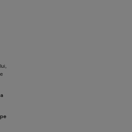
ui,
te
ca
 pe