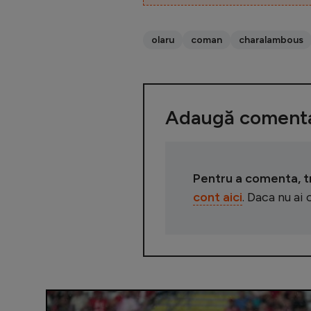
olaru
coman
charalambous
Adaugă comenta
Pentru a comenta, tre
cont aici
. Daca nu ai