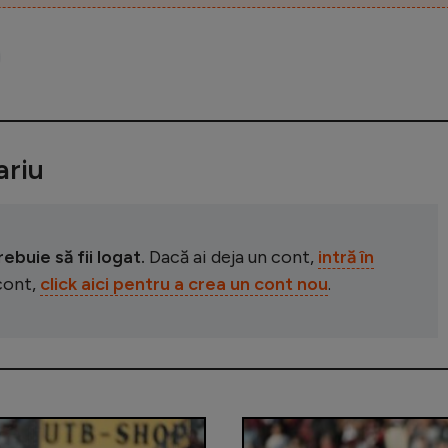
riu
buie să fii logat.
Dacă ai deja un cont,
intră în
 cont,
click aici pentru a crea un cont nou
.