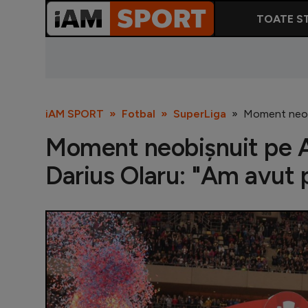
TOATE ST
iAM SPORT
Fotbal
SuperLiga
Moment neobi
Moment neobișnuit pe A
Darius Olaru: "Am avut 