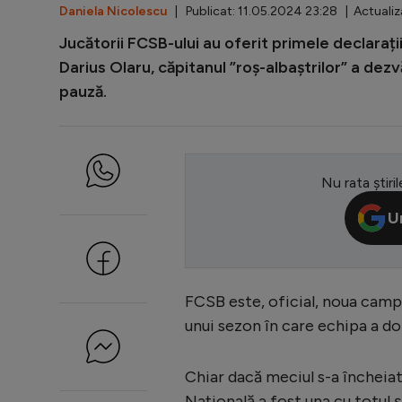
Daniela Nicolescu
| Publicat: 11.05.2024 23:28 | Actualiz
Jucătorii FCSB-ului au oferit primele declarați
Darius Olaru, căpitanul ”roș-albaștrilor” a dez
pauză.
Nu rata știril
U
FCSB este, oficial, noua campi
unui sezon în care echipa a d
Chiar dacă meciul s-a încheia
Națională a fost una cu totul ș