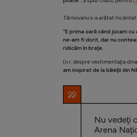
poate”
, a spus Olaru, pentru
O
Târnovanu s-a arătat încântat 
”E prima oară când jucam cu 
ne-am fi dorit, dar nu contea
ridicăm în braţe.
(n.r. despre vestimentaţia di
am inspirat de la băieţii din 
Nu vedeţi ce
Arena Naţio