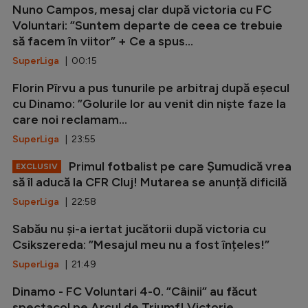
Nuno Campos, mesaj clar după victoria cu FC
Voluntari: ”Suntem departe de ceea ce trebuie
să facem în viitor” + Ce a spus...
SuperLiga
| 00:15
Florin Pîrvu a pus tunurile pe arbitraj după eșecul
cu Dinamo: ”Golurile lor au venit din niște faze la
care noi reclamam...
SuperLiga
| 23:55
Primul fotbalist pe care Șumudică vrea
EXCLUSIV
să îl aducă la CFR Cluj! Mutarea se anunță dificilă
SuperLiga
| 22:58
Sabău nu și-a iertat jucătorii după victoria cu
Csikszereda: ”Mesajul meu nu a fost înțeles!”
SuperLiga
| 21:49
Dinamo - FC Voluntari 4-0. ”Câinii” au făcut
spectacol pe Arcul de Triumf! Victorie