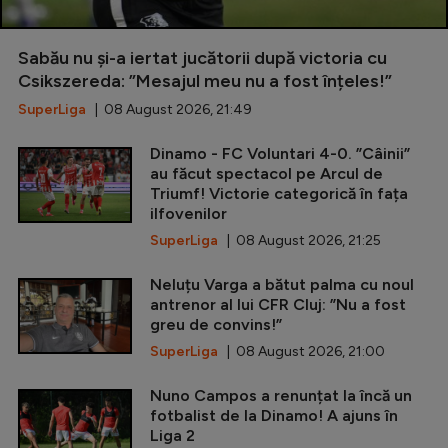
Sabău nu și-a iertat jucătorii după victoria cu
Csikszereda: ”Mesajul meu nu a fost înțeles!”
SuperLiga
| 08 August 2026, 21:49
Dinamo - FC Voluntari 4-0. ”Câinii”
au făcut spectacol pe Arcul de
Triumf! Victorie categorică în fața
ilfovenilor
SuperLiga
| 08 August 2026, 21:25
Neluțu Varga a bătut palma cu noul
antrenor al lui CFR Cluj: ”Nu a fost
greu de convins!”
SuperLiga
| 08 August 2026, 21:00
Nuno Campos a renunțat la încă un
fotbalist de la Dinamo! A ajuns în
Liga 2