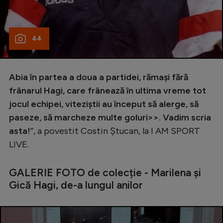
44
Abia în partea a doua a partidei, rămași fără
frânarul Hagi, care frânează în ultima vreme tot
jocul echipei, viteziștii au început să alerge, să
paseze, să marcheze multe goluri>>. Vadim scria
asta!
”, a povestit Costin Ștucan, la I AM SPORT
LIVE.
GALERIE FOTO de colecție - Marilena și
Gică Hagi, de-a lungul anilor