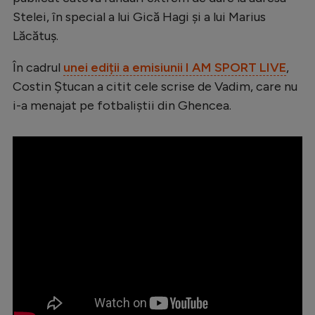
Stelei, în special a lui Gică Hagi și a lui Marius
Lăcătuș.
În cadrul
unei ediții a emisiunii I AM SPORT LIVE
,
Costin Ștucan a citit cele scrise de Vadim, care nu
i-a menajat pe fotbaliștii din Ghencea.