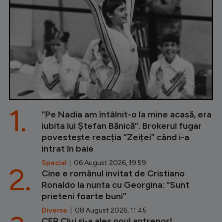
1.
”Pe Nadia am întâlnit-o la mine acasă, era
iubita lui Ștefan Bănică”. Brokerul fugar
povestește reacția ”Zeiței” când i-a
intrat în baie
Special
| 06 August 2026, 19:59
2.
Cine e românul invitat de Cristiano
Ronaldo la nunta cu Georgina: ”Sunt
prieteni foarte buni”
Diverse
| 08 August 2026, 11:45
CFR Cluj și-a ales noul antrenor!