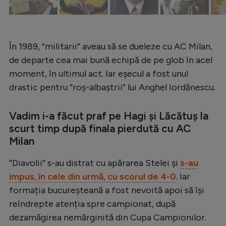
Intră în cont
Creează cont
În 1989, ”militarii” aveau să se dueleze cu AC Milan,
de departe cea mai bună echipă de pe glob în acel
moment, în ultimul act. Iar eșecul a fost unul
drastic pentru ”roș-albaștrii” lui Anghel Iordănescu.
Vadim i-a făcut praf pe Hagi și Lăcătuș la
scurt timp după finala pierdută cu AC
Milan
”Diavolii” s-au distrat cu apărarea Stelei și
s-au
impus, în cele din urmă, cu scorul de 4-0
. Iar
formația bucureșteană a fost nevoită apoi să își
reîndrepte atenția spre campionat, după
dezamăgirea nemărginită din Cupa Campionilor.