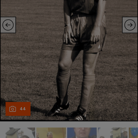
Natație
Formula 1
Gimnastică
Auto
Rugby
Ciclism
Alte sporturi
JO 2024
JO 2026
44