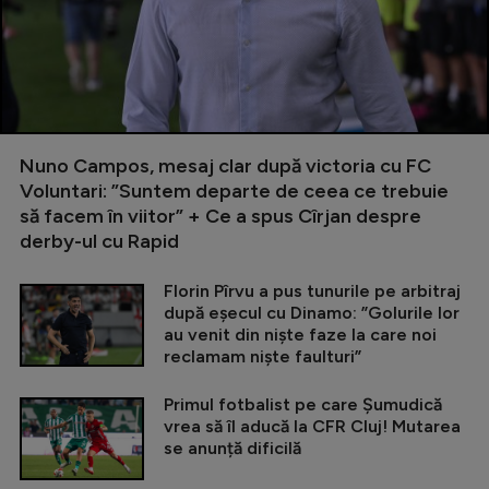
Nuno Campos, mesaj clar după victoria cu FC
Voluntari: ”Suntem departe de ceea ce trebuie
să facem în viitor” + Ce a spus Cîrjan despre
derby-ul cu Rapid
Florin Pîrvu a pus tunurile pe arbitraj
după eșecul cu Dinamo: ”Golurile lor
au venit din niște faze la care noi
reclamam niște faulturi”
Primul fotbalist pe care Șumudică
vrea să îl aducă la CFR Cluj! Mutarea
se anunță dificilă