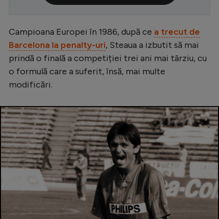
Serie A
Campioana Europei în 1986, după ce
a trecut de
Bundesliga
Barcelona la penalty-uri
, Steaua a izbutit să mai
Ligue 1
prindă o finală a competiției trei ani mai târziu, cu
Campionate
o formulă care a suferit, însă, mai multe
modificări.
Starurile fotbalului
EURO 2024
Stranieri
Clasamente
Tenis
Handbal