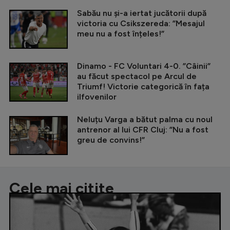
Sabău nu și-a iertat jucătorii după
victoria cu Csikszereda: ”Mesajul
meu nu a fost înțeles!”
Dinamo - FC Voluntari 4-0. ”Câinii”
au făcut spectacol pe Arcul de
Triumf! Victorie categorică în fața
ilfovenilor
Neluțu Varga a bătut palma cu noul
antrenor al lui CFR Cluj: ”Nu a fost
greu de convins!”
Cele mai citite