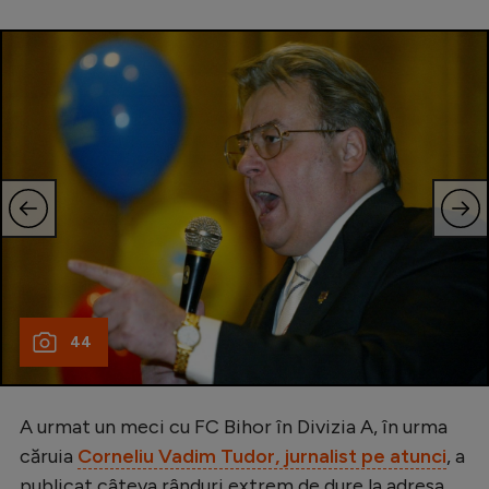
44
A urmat un meci cu FC Bihor în Divizia A, în urma
căruia
Corneliu Vadim Tudor, jurnalist pe atunci
, a
publicat câteva rânduri extrem de dure la adresa