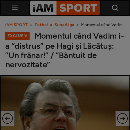
iAM SPORT
Fotbal
SuperLiga
Momentul când Vadim i-a ”d
Momentul când Vadim i-
EXCLUSIV
a ”distrus” pe Hagi și Lăcătuș:
”Un frânar!” / ”Bântuit de
nervozitate”
SuperLiga
Liga 2
Cupa României
Echipa Națională
U21
Fotbal feminin