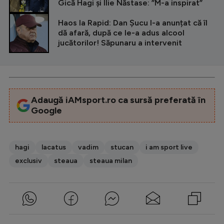
Gică Hagi și Ilie Năstase: ”M-a inspirat”
Haos la Rapid: Dan Șucu l-a anunțat că îl
dă afară, după ce le-a adus alcool
jucătorilor! Săpunaru a intervenit
Adaugă iAMsport.ro ca sursă preferată în
Google
hagi
lacatus
vadim
stucan
i am sport live
exclusiv
steaua
steaua milan