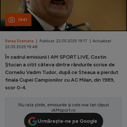
Special
(44)
Diverse
Inedit
Rareș Stamate
| Publicat: 22.05.2025 19:17 | Actualizat:
Clasamente
22.05.2025 19:48
În cadrul emisiunii I AM SPORT LIVE, Costin
Ștucan a citit câteva dintre rândurile scrise de
Corneliu Vadim Tudor, după ce Steaua a pierdut
Champions League
finala Cupei Campionilor cu AC Milan, din 1989,
Europa League
scor 0-4.
Conference League
CM 2026
Nu rata știrile, emisiunile și cele mai tari clipuri
iAMsport.ro
Premier League
Urmărește-ne pe Google
LaLiga