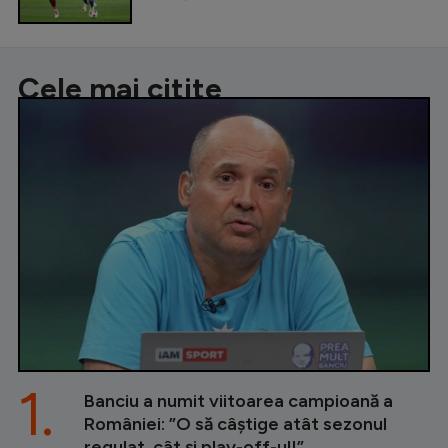
Cele mai citite
1.
Banciu a numit viitoarea campioană a
României: ”O să câștige atât sezonul
regulat, cât și play-off-ul!”