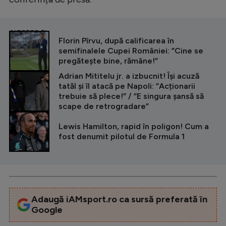
Intră în cont
Creează cont
CITEȘTE ȘI
Florin Pîrvu, după calificarea în
semifinalele Cupei României: ”Cine se
pregătește bine, rămâne!”
Adrian Mititelu jr. a izbucnit! Își acuză
tatăl și îl atacă pe Napoli: ”Acționarii
trebuie să plece!” / ”E singura șansă să
scape de retrogradare”
Lewis Hamilton, rapid în poligon! Cum a
fost denumit pilotul de Formula 1
Adaugă iAMsport.ro ca sursă preferată în
Google