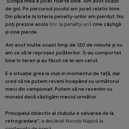
”Echipa mea a jucat foarte bine. Am avut ocazii
Natație
de gol. Pe parcursul jocului am jucat relativ bine.
Din păcate la loteria penalty-urilor am pierdut. Nu
Formula 1
poți prezice acolo
(n.r. la penalty-uri)
cine câștigă
Gimnastică
și cine pierde.
Auto
Am avut multe ocazii timp de 120 de minute și nu
Rugby
am ce să le reproșez jucătorilor. S-au comportat
Ciclism
bine în teren și au făcut ce le-am cerut.
Alte sporturi
E o situație grea la club în momentul de față, dar
JO 2024
cred că ne putem reveni începând cu următorul
meci din campionat. Putem să ne revenim cu
JO 2026
moralul dacă câștigăm meciul următor.
Principalul obiectiv al clubului e salvarea de la
retrogradare”
, a declarat Nicolo Napoli la
conferința de presă.