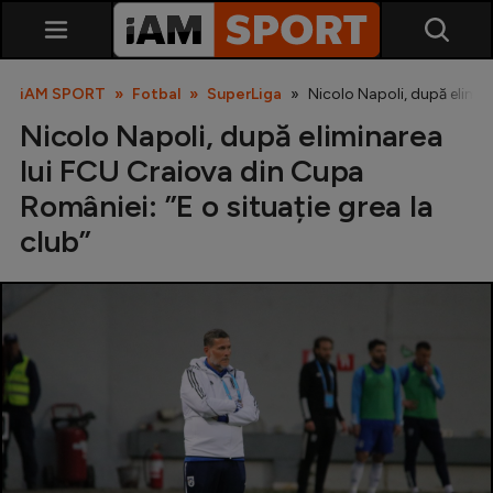
iAM SPORT
Fotbal
SuperLiga
Nicolo Napoli, după elimin
Nicolo Napoli, după eliminarea
lui FCU Craiova din Cupa
României: ”E o situație grea la
club”
SuperLiga
Liga 2
Cupa României
Echipa Națională
U21
Fotbal feminin