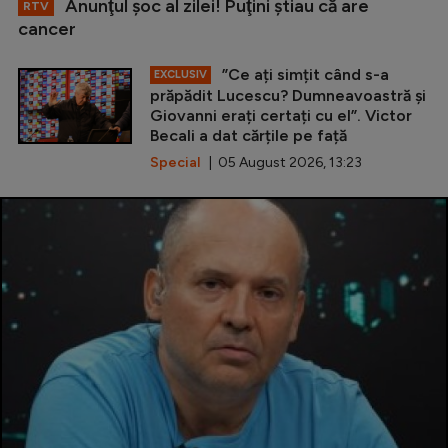
Anunţul şoc al zilei! Puţini ştiau că are
RTV
cancer
”Ce ați simțit când s-a
EXCLUSIV
prăpădit Lucescu? Dumneavoastră și
Giovanni erați certați cu el”. Victor
Becali a dat cărțile pe față
Special
| 05 August 2026, 13:23