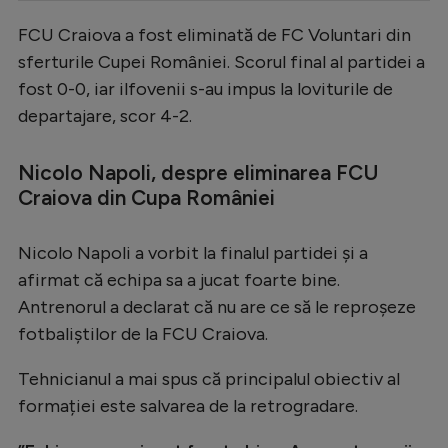
Serie A
FCU Craiova a fost eliminată de FC Voluntari din
sferturile Cupei României. Scorul final al partidei a
Bundesliga
fost 0-0, iar ilfovenii s-au impus la loviturile de
Ligue 1
departajare, scor 4-2.
Campionate
Nicolo Napoli, despre eliminarea FCU
Starurile fotbalului
Craiova din Cupa României
EURO 2024
Stranieri
Nicolo Napoli a vorbit la finalul partidei și a
afirmat că echipa sa a jucat foarte bine.
Clasamente
Antrenorul a declarat că nu are ce să le reproșeze
fotbaliștilor de la FCU Craiova.
Tehnicianul a mai spus că principalul obiectiv al
Tenis
formației este salvarea de la retrogradare.
Handbal