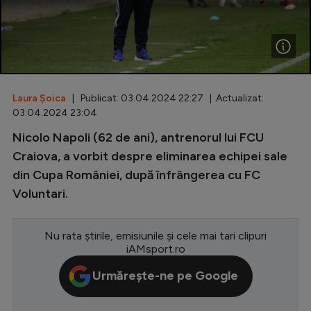
Special
Diverse
Inedit
Laura Șoica
| Publicat: 03.04.2024 22:27 | Actualizat:
Clasamente
03.04.2024 23:04
Nicolo Napoli (62 de ani), antrenorul lui FCU
Craiova, a vorbit despre eliminarea echipei sale
din Cupa României, după înfrângerea cu FC
Champions League
Voluntari.
Europa League
Conference League
Nu rata știrile, emisiunile și cele mai tari clipuri
iAMsport.ro
CM 2026
Urmărește-ne pe Google
Premier League
LaLiga