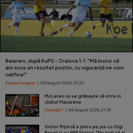
Baiaram, după KuPS - Craiova 1-1: ”Mă bucur că
am scos un rezultat pozitiv, cu siguranță ne vom
califica!”
Europa League
| 06 August 2026, 23:20
McLaren nu se grăbește să intre în
clubul Macarena
Formula 1
| 06 August 2026, 21:35
Victor Pițurcă a șters pe jos cu Gigi
Becali și cu MM Stoica: ”Nu poți să ai