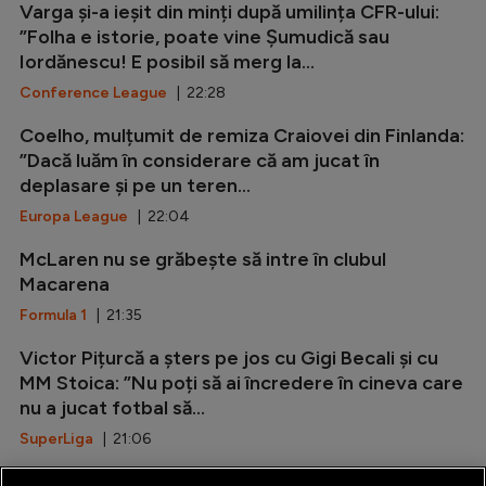
Varga și-a ieșit din minți după umilința CFR-ului:
”Folha e istorie, poate vine Șumudică sau
Iordănescu! E posibil să merg la...
Conference League
| 22:28
Coelho, mulțumit de remiza Craiovei din Finlanda:
”Dacă luăm în considerare că am jucat în
deplasare și pe un teren...
Europa League
| 22:04
McLaren nu se grăbește să intre în clubul
Macarena
Formula 1
| 21:35
Victor Pițurcă a șters pe jos cu Gigi Becali și cu
MM Stoica: ”Nu poți să ai încredere în cineva care
nu a jucat fotbal să...
SuperLiga
| 21:06
Marca: ”Rodri i-a spus da Barcelonei!”