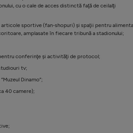
nului, cu o cale de acces distinctă faţă de ceilalţi
articole sportive (fan-shopuri) și spaţii pentru alimenta
coritoare, amplasate în fiecare tribună a stadionului;
 pentru conferinţe şi activităţi de protocol;
tudiouri tv;
u “Muzeul Dinamo”;
rca 40 camere);
tive;