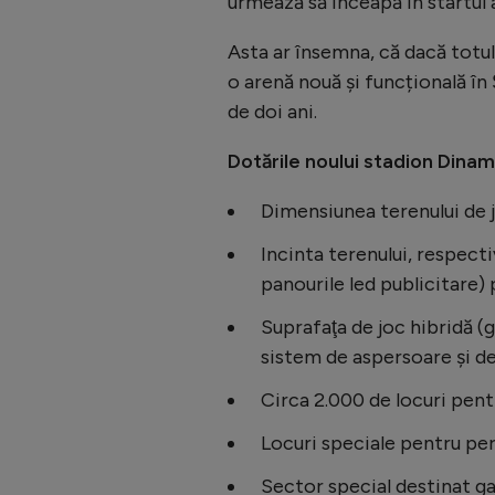
urmează să înceapă în startul 
Asta ar însemna, că dacă totu
o arenă nouă și funcțională în
de doi ani.
Dotările noului stadion Dinam
Dimensiunea terenului de j
Incinta terenului, respecti
panourile led publicitare) 
Suprafaţa de joc hibridă (
sistem de aspersoare și de 
Circa 2.000 de locuri pentr
Locuri speciale pentru pers
Sector special destinat ga