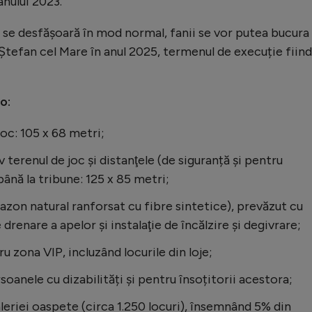
anului 2023.
l se desfășoară în mod normal, fanii se vor putea bucura
 Ștefan cel Mare în anul 2025, termenul de execuție fiind
o:
oc: 105 x 68 metri;
v terenul de joc şi distanţele (de siguranță și pentru
până la tribune: 125 x 85 metri;
gazon natural ranforsat cu fibre sintetice), prevăzut cu
drenare a apelor şi instalaţie de încălzire și degivrare;
u zona VIP, incluzând locurile din loje;
oanele cu dizabilități şi pentru însoțitorii acestora;
leriei oaspete (circa 1.250 locuri), însemnând 5% din