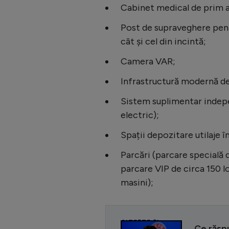
Cabinet medical de prim a
Post de supraveghere pent
cât şi cel din incintă;
Camera VAR;
Infrastructură modernă de
Sistem suplimentar indepe
electric);
Spații depozitare utilaje î
Parcări (parcare specială d
parcare VIP de circa 150 l
masini);
CITEȘTE ȘI
Ce răspu