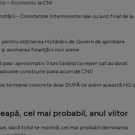
ico – Economic la CNI
ltării - Comitetele Interministeriale cu aviz final de la
i pentru obținerea Hotărârii de Guvern de aprobare
și asumarea finanțării noii arene
pasi: aproximativ 3 luni (având ca reper cat au durat
stadioane construite pana acum de CNI).
 pe termene concrete doar DUPĂ ce avem această HG 
apă, cel mai probabil, anul viitor
us, dacă totul se rezolvă, cel mai probabil demolarea