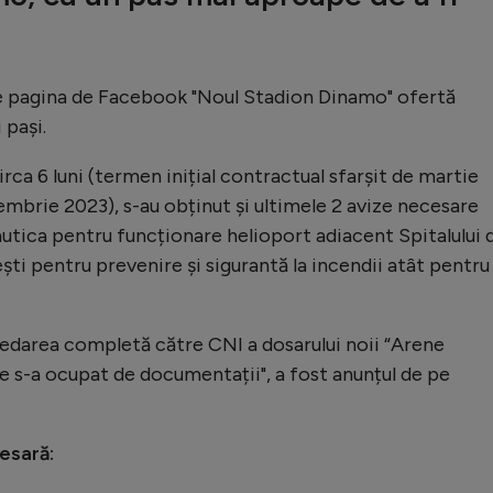
pe pagina de Facebook "Noul Stadion Dinamo" ofertă
 pași.
circa 6 luni (termen inițial contractual sfarșit de martie
mbrie 2023), s-au obținut și ultimele 2 avize necesare
autica pentru funcționare helioport adiacent Spitalului 
ești pentru prevenire și sigurantă la incendii atât pentru
predarea completă către CNI a dosarului noii “Arene
e s-a ocupat de documentații", a fost anunțul de pe
cesară: