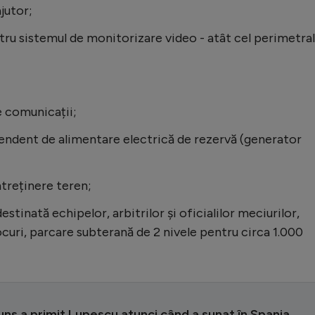
jutor;
ru sistemul de monitorizare video - atât cel perimetral
 comunicații;
ndent de alimentare electrică de rezervă (generator
ntreținere teren;
estinată echipelor, arbitrilor şi oficialilor meciurilor,
ocuri, parcare subterană de 2 nivele pentru circa 1.000
ns a primit Lupescu atunci când a sunat în Spania