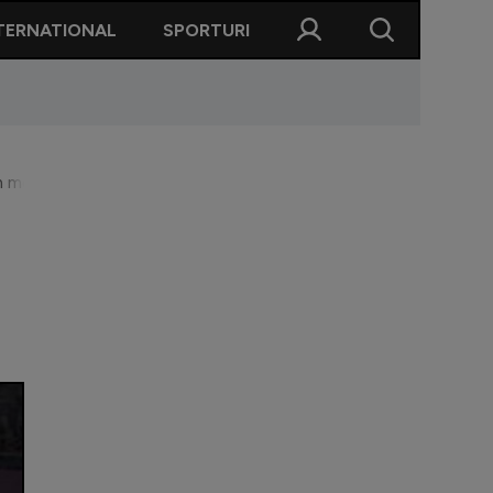
TERNATIONAL
SPORTURI
tim moment: când ar putea începe demolarea