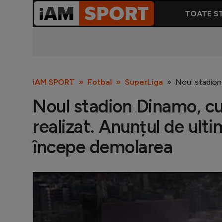
TOATE ST
iAM SPORT
Fotbal
SuperLiga
Noul stadion
Noul stadion Dinamo, cu
realizat. Anunțul de ul
începe demolarea