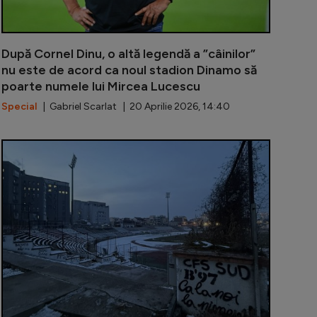
După Cornel Dinu, o altă legendă a ”câinilor”
nu este de acord ca noul stadion Dinamo să
poarte numele lui Mircea Lucescu
Special
| Gabriel Scarlat | 20 Aprilie 2026, 14:40
s! Noul stadion al lui Dinamo va purta numele lui Mircea
Anunț oficia