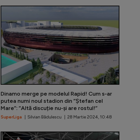
 campanie electorală, un candidat la Primăria Capitalei
Joyskim Dawa
Dinamo merge pe modelul Rapid! Cum s-ar
putea numi noul stadion din ”Ștefan cel
Mare”: ”Altă discuție nu-și are rostul!”
SuperLiga
| Silvian Bădulescu | 28 Martie 2024, 10:48
orcea a venit la România - Irlanda de Nord, însă nu a uita
”Eroul câini