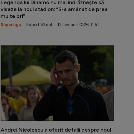
Legenda lui Dinamo nu mai îndrăznește să
viseze la noul stadion: ”S-a amânat de prea
multe ori”
SuperLiga
| Robert Vîrdol | 12 Ianuarie 2026, 11:51
Capitalei, noi detalii despre stadionul Dinamo: ”Îi anunț
Victor Angel
Andrei Nicolescu a oferit detalii despre noul