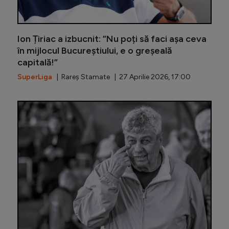
Ion Țiriac a izbucnit: ”Nu poți să faci așa ceva
în mijlocul Bucureștiului, e o greșeală
capitală!”
SuperLiga
| Rareș Stamate | 27 Aprilie 2026, 17:00
S-a deci