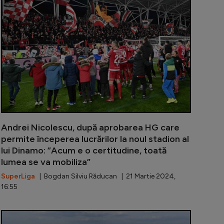
Andrei Nicolescu, după aprobarea HG care
permite începerea lucrărilor la noul stadion al
lui Dinamo: ”Acum e o certitudine, toată
lumea se va mobiliza”
SuperLiga
| Bogdan Silviu Răducan | 21 Martie 2024,
16:55
pescu este fericit că Dinamo va beneficia de stadion no
Șefii lui Di