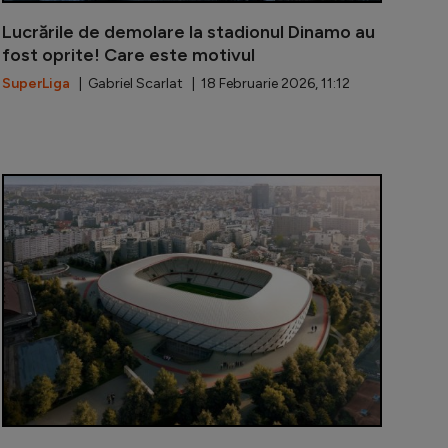
Lucrările de demolare la stadionul Dinamo au
fost oprite! Care este motivul
SuperLiga
| Gabriel Scarlat | 18 Februarie 2026, 11:12
ul stadion din România a fost pus la pământ
Fostul atacan