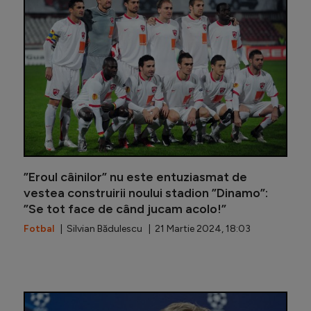
”Eroul câinilor” nu este entuziasmat de
vestea construirii noului stadion ”Dinamo”:
”Se tot face de când jucam acolo!”
Fotbal
| Silvian Bădulescu | 21 Martie 2024, 18:03
Ionuț Lu