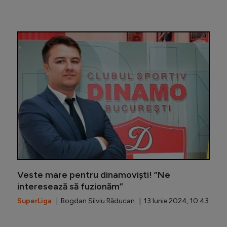
Pas foar
Veste mare pentru dinamoviști! ”Ne
interesează să fuzionăm”
SuperLiga
| Bogdan Silviu Răducan | 13 Iunie 2024, 10:43