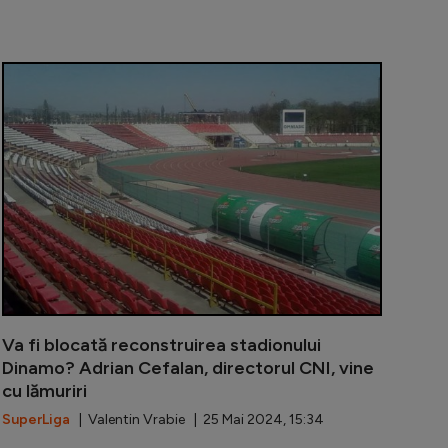
te important pentru noul stadion Dinamo. Ce Horărâre d
Veste mare p
Va fi blocată reconstruirea stadionului
Dinamo? Adrian Cefalan, directorul CNI, vine
cu lămuriri
SuperLiga
| Valentin Vrabie | 25 Mai 2024, 15:34