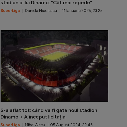
stadion al lui Dinamo: ”Cât mai repede”
SuperLiga
| Daniela Nicolescu | 11 Ianuarie 2025, 23:25
iașă pentru Dinamo: decizia luată de Guvernul României c
Schimbare ma
S-a aflat tot: când va fi gata noul stadion
Dinamo + A început licitația
SuperLiga
| Mihai Alecu | 05 August 2024, 22:43