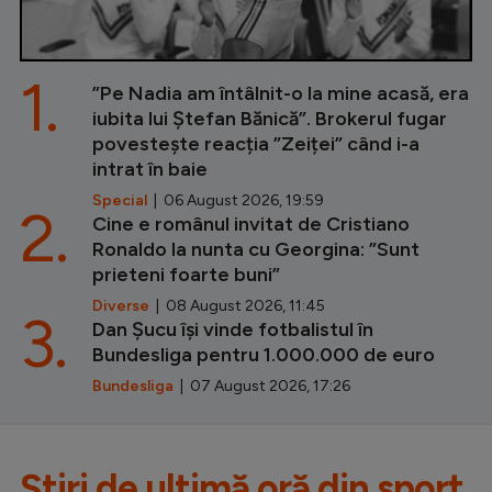
1.
”Pe Nadia am întâlnit-o la mine acasă, era
iubita lui Ștefan Bănică”. Brokerul fugar
povestește reacția ”Zeiței” când i-a
intrat în baie
Special
| 06 August 2026, 19:59
2.
Cine e românul invitat de Cristiano
Ronaldo la nunta cu Georgina: ”Sunt
prieteni foarte buni”
Diverse
| 08 August 2026, 11:45
3.
Dan Șucu își vinde fotbalistul în
Bundesliga pentru 1.000.000 de euro
Bundesliga
| 07 August 2026, 17:26
Știri de ultimă oră din sport