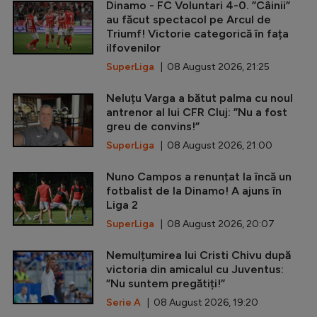
Dinamo - FC Voluntari 4-0. ”Câinii”
au făcut spectacol pe Arcul de
Triumf! Victorie categorică în fața
ilfovenilor
SuperLiga
| 08 August 2026, 21:25
Neluțu Varga a bătut palma cu noul
antrenor al lui CFR Cluj: ”Nu a fost
greu de convins!”
SuperLiga
| 08 August 2026, 21:00
Nuno Campos a renunțat la încă un
fotbalist de la Dinamo! A ajuns în
Liga 2
SuperLiga
| 08 August 2026, 20:07
Nemulțumirea lui Cristi Chivu după
victoria din amicalul cu Juventus:
”Nu suntem pregătiți!”
Serie A
| 08 August 2026, 19:20