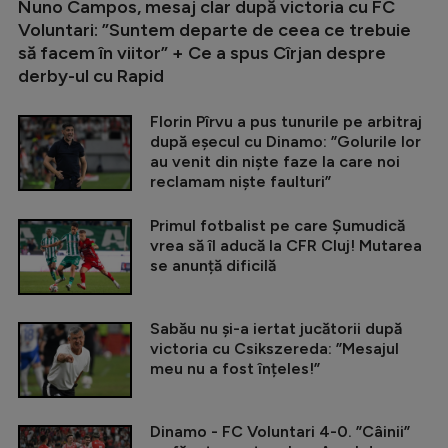
Nuno Campos, mesaj clar după victoria cu FC
Voluntari: ”Suntem departe de ceea ce trebuie
să facem în viitor” + Ce a spus Cîrjan despre
derby-ul cu Rapid
Florin Pîrvu a pus tunurile pe arbitraj
după eșecul cu Dinamo: ”Golurile lor
au venit din niște faze la care noi
reclamam niște faulturi”
Primul fotbalist pe care Șumudică
vrea să îl aducă la CFR Cluj! Mutarea
se anunță dificilă
Sabău nu și-a iertat jucătorii după
victoria cu Csikszereda: ”Mesajul
meu nu a fost înțeles!”
Dinamo - FC Voluntari 4-0. ”Câinii”