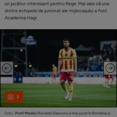
un jucător interesant pentru Rege. Mai ales că una
Natație
dintre echipele de juniorat ale mijlocașului a fost
Formula 1
Academia Hagi.
Gimnastică
Auto
Rugby
Ciclism
Alte sporturi
JO 2024
JO 2026
2
Foto :
Profi Media
| Ronaldo Deaconu a mai jucat în Românai și