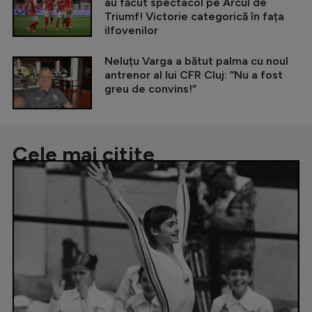
au făcut spectacol pe Arcul de
Triumf! Victorie categorică în fața
ilfovenilor
Neluțu Varga a bătut palma cu noul
antrenor al lui CFR Cluj: ”Nu a fost
greu de convins!”
Cele mai citite