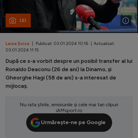
Special
(2)
Diverse
Inedit
Laura Șoica
| Publicat: 03.01.2024 10:16 | Actualizat:
Clasamente
03.01.2024 11:15
După ce s-a vorbit despre un posibil transfer al lui
Ronaldo Deaconu (26 de ani) la Dinamo, și
Gheorghe Hagi (58 de ani) s-a interesat de
Champions League
mijlocaș.
Europa League
Conference League
Nu rata știrile, emisiunile și cele mai tari clipuri
iAMsport.ro
CM 2026
Urmărește-ne pe Google
Premier League
LaLiga