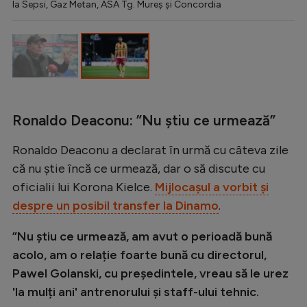
Intră în cont
la Sepsi, Gaz Metan, ASA Tg. Mureș și Concordia
Creează cont
Ronaldo Deaconu: ”Nu știu ce urmează”
Ronaldo Deaconu a declarat în urmă cu câteva zile
că nu știe încă ce urmează, dar o să discute cu
oficialii lui Korona Kielce.
Mijlocașul a vorbit și
despre un posibil transfer la Dinamo
.
”Nu știu ce urmează, am avut o perioadă bună
acolo, am o relație foarte bună cu directorul,
Pawel Golanski, cu președintele, vreau să le urez
'la mulți ani' antrenorului și staff-ului tehnic.