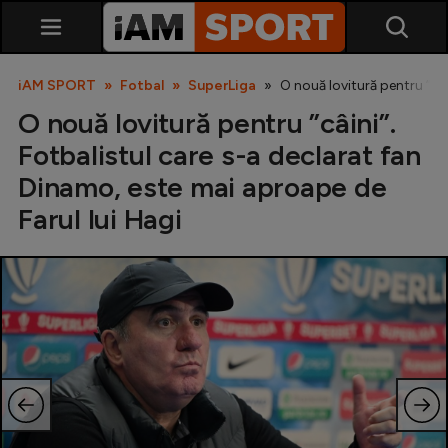
iAM SPORT
Fotbal
SuperLiga
O nouă lovitură pentru ”câi
O nouă lovitură pentru ”câini”.
Fotbalistul care s-a declarat fan
Dinamo, este mai aproape de
Farul lui Hagi
SuperLiga
Liga 2
Cupa României
Echipa Națională
U21
Fotbal feminin