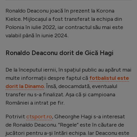
Serie A
Ronaldo Deaconu joacă în prezent la Korona
Kielce. Mijlocașul a fost transferat la echipa din
Bundesliga
Polonia în iulie 2022, iar contractul său mai este
Ligue 1
valabil până în iunie 2024.
Campionate
Ronaldo Deaconu dorit de Gică Hagi
Starurile fotbalului
EURO 2024
De la începutul iernii, în spațiul public au apărut mai
Stranieri
multe informații despre faptul că
fotbalistul este
dorit la Dinamo
. Însă, deocamdată, eventualul
Clasamente
transfer nu s-a finalizat. Așa că și campioana
României a intrat pe fir.
Potrivit
ctsport.ro
, Gheorghe Hagi s-a interesat
Tenis
de Ronaldo Deaconu. ”Regele” este în căutare de
Handbal
jucători pentru a-și întări echipa. Iar Deaconu este