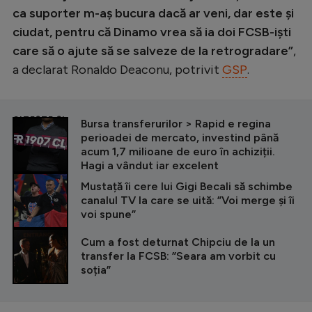
ca suporter m-aș bucura dacă ar veni, dar este și
ciudat, pentru că Dinamo vrea să ia doi FCSB-iști
care să o ajute să se salveze de la retrogradare”
,
a declarat Ronaldo Deaconu, potrivit
GSP
.
CITEȘTE ȘI
Bursa transferurilor > Rapid e regina
perioadei de mercato, investind până
acum 1,7 milioane de euro în achiziții.
Hagi a vândut iar excelent
Mustață îi cere lui Gigi Becali să schimbe
canalul TV la care se uită: ”Voi merge și îi
voi spune”
Cum a fost deturnat Chipciu de la un
transfer la FCSB: ”Seara am vorbit cu
soția”