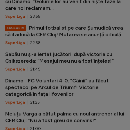
cu Dinamo: ”Golurile lor au venit din niște faze la
care noi reclamam...
SuperLiga
| 23:55
Primul fotbalist pe care Șumudică vrea
EXCLUSIV
să îl aducă la CFR Cluj! Mutarea se anunță dificilă
SuperLiga
| 22:58
Sabău nu și-a iertat jucătorii după victoria cu
Csikszereda: ”Mesajul meu nu a fost înțeles!”
SuperLiga
| 21:49
Dinamo - FC Voluntari 4-0. ”Câinii” au făcut
spectacol pe Arcul de Triumf! Victorie
categorică în fața ilfovenilor
SuperLiga
| 21:25
Neluțu Varga a bătut palma cu noul antrenor al lui
CFR Cluj: ”Nu a fost greu de convins!”
SuperLiga
| 21:00