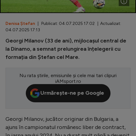
Special
Diverse
Denisa Ștefan
| Publicat: 04.07.2025 17:02 | Actualizat:
04.07.2025 17:13
Inedit
Georgi Milanov (33 de ani), mijlocașul central de
Clasamente
la Dinamo, a semnat prelungirea înțelegerii cu
formația din Ștefan cel Mare.
Nu rata știrile, emisiunile și cele mai tari clipuri
Champions League
iAMsport.ro
Europa League
Urmărește-ne pe Google
Conference League
CM 2026
Georgi Milanov, jucător originar din Bulgaria, a
Premier League
ajuns în campionatul românesc liber de contract,
LaLiga
în iarna anului 2024. Nu a durat mult până a devenit