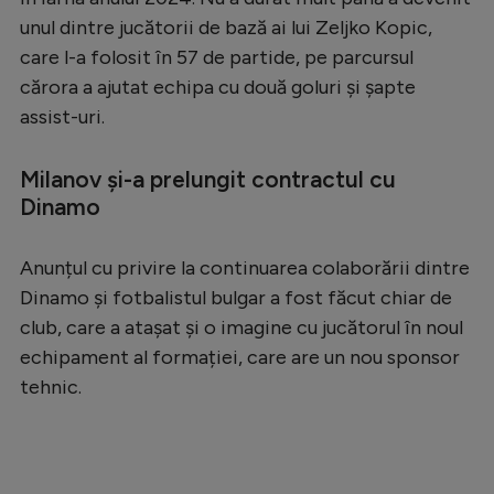
unul dintre jucătorii de bază ai lui Zeljko Kopic,
Serie A
care l-a folosit în 57 de partide, pe parcursul
Bundesliga
cărora a ajutat echipa cu două goluri și șapte
Ligue 1
assist-uri.
Campionate
Milanov și-a prelungit contractul cu
Starurile fotbalului
Dinamo
EURO 2024
Anunțul cu privire la continuarea colaborării dintre
Stranieri
Dinamo și fotbalistul bulgar a fost făcut chiar de
Clasamente
club, care a atașat și o imagine cu jucătorul în noul
echipament al formației, care are un nou sponsor
tehnic.
Tenis
Handbal