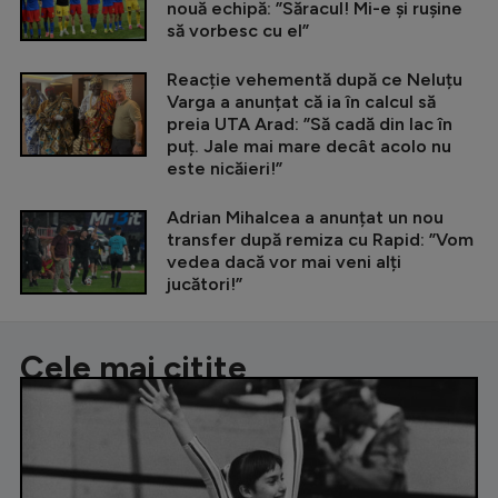
nouă echipă: ”Săracul! Mi-e și rușine
să vorbesc cu el”
Reacție vehementă după ce Neluțu
Varga a anunțat că ia în calcul să
preia UTA Arad: ”Să cadă din lac în
puț. Jale mai mare decât acolo nu
este nicăieri!”
Adrian Mihalcea a anunțat un nou
transfer după remiza cu Rapid: ”Vom
vedea dacă vor mai veni alți
jucători!”
Cele mai citite