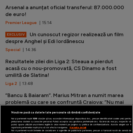
Arsenal a anunțat oficial transferul: 87.000.000
de euro!
Premier League
| 15:14
Un cunoscut regizor realizează un film
EXCLUSIV
despre Anghel și Edi Iordănescu
Special
| 14:36
Rezultatele zilei din Liga 2: Steaua a pierdut
acasă cu o nou-promovată, CS Dinamo a fost
umilită de Slatina!
Liga 2
| 13:48
”Bancu & Baiaram”. Marius Mitran a numit marea
problemă cu care se confruntă Craiova: ”Nu mai
are această armă”
Nouă ne pasă ca datele tale personale să rămână confidențiale
Editorialisti
| 13:07
Noi și partenerii noștri
1019
stocăm și/sau accesăm informații pe dispozitivul dvs., precum identificatorii cookie unici pentru
prelucrarea datelor cu caracter personal. Puteți accepta sau gestiona preferințele dvs. făcând clic mai jos, respectiv vă
puteți opune utilizării unui interes legitim în orice moment pe pagina cu politica de confidențialitate. Aceste alegeri vor fi
raportate partenerilor noștri și nu vă vor afecta navigarea.
Mai multe detalii
Noi si partenerii nostri (retelele de socializare si agentiile de publicitate partenere, precum si furnizorii nostri de servicii de