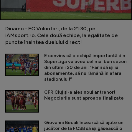
Dinamo - FC Voluntari, de la 21:30, pe
iAMsport.ro. Cele două echipe, la egalitate de
puncte înaintea duelului direct!
E convins că o echipă importantă din
SuperLiga va avea cel mai bun sezon
din ultimii 20 de ani: ”Fanii să își ia
abonamente, să nu rămână în afara
stadionului!”
CFR Cluj și-a ales noul antrenor!
Negocierile sunt aproape finalizate
Giovanni Becali încearcă să ajute un
jucător de la FCSB să își găsească o