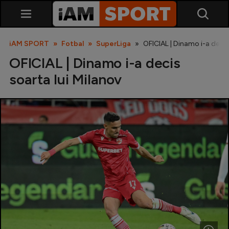
iAM SPORT
Fotbal
SuperLiga
OFICIAL | Dinamo i-a decis
OFICIAL | Dinamo i-a decis
soarta lui Milanov
SuperLiga
Liga 2
Cupa României
Echipa Națională
U21
Fotbal feminin