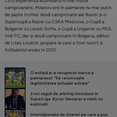
Cu o experiență acumulată în mai multe
campioanate, Milanov are în palmares nu mai puțin
de șapte trofee: două campionate ale Rusiei și o
Supercupă a Rusiei cu CSKA Moscova, o Cupă a
Bulgariei cu Levski Sofia, o Cupă a Ungariei cu MOL
Vidi FC, dar și două campionate în Bulgaria, alături
de Litex Lovech, grupare la care a fost numit și
fotbalistul anului în 2012.
CITEȘTE ȘI
O echipă și-a recuperat marca și
palmaresul: ”Se recunoaște
legitimitatea actualei echipe”
3 noi reguli de arbitraj introduse în
SuperLiga. Kyros Vassaras a venit cu
explicații
Internaționalul de tineret pe care a pus