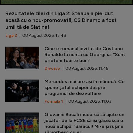
Rezultatele zilei din Liga 2: Steaua a pierdut
acasă cu o nou-promovată, CS Dinamo a fost
umilită de Slatina!
Liga 2
| 08 August 2026, 13:48
Cine e românul invitat de Cristiano
Ronaldo la nunta cu Georgina: ”Sunt
prieteni foarte buni”
Diverse
| 08 August 2026, 11:45
Mercedes mai are ași în mânecă. Ce
spune șeful echipei despre
programul de dezvoltare
Formula 1
| 08 August 2026, 11:03
Giovanni Becali încearcă să ajute un
jucător de la FCSB să își găsească o
nouă echipă: ”Săracul! Mi-e și rușine
să vorbesc cu el”