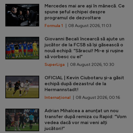
Mercedes mai are ași în mânecă. Ce
spune șeful echipei despre
programul de dezvoltare
Formula 1
| 08 August 2026, 11:03
Giovanni Becali încearcă să ajute un
jucător de la FCSB să își găsească o
nouă echipă: ”Săracul! Mi-e și rușine
să vorbesc cu el”
SuperLiga
| 08 August 2026, 10:30
OFICIAL | Kevin Ciubotaru și-a găsit
echipă după dezastrul de la
Hermannstadt!
Internațional
| 08 August 2026, 00:16
Adrian Mihalcea a anunțat un nou
transfer după remiza cu Rapid: ”Vom
vedea dacă vor mai veni alți
jucători!”