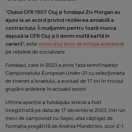
Natație
”
Clubul CFR 1907 Cluj şi fundaşul Ziv Morgan au
Formula 1
ajuns la un acord privind rezilierea amiabilă a
contractului. Îi mulţumim pentru toată munca
Gimnastică
depusă la CFR Cluj şi îi dorim multă baftă în
Auto
carier
ă”, este
comicatul emis de echipa ardeleană
Rugby
pe rețelele de socializare.
Ciclism
Fundaşul, care în 2023 a atins faza semifinalelor
Alte sporturi
Campionatului European Under-21 cu selecţionata
de tineret a Israelului, a evoluat de 17 ori în tricoul
JO 2024
grupării ardelene în actualul sezon.
JO 2026
Ultima apariție a fundașului lateral a fost
înregistrată pe data de 17 decembrie 2023, într-un
meci de campionat cu Sepsi, unul câștigat de
formația pregătită de Andrea Mandorlini, scor 2-1.