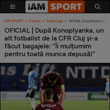
iAM SPORT
Fotbal
SuperLiga
OFICIAL | După Konoplyanka
OFICIAL | După Konoplyanka, un
alt fotbalist de la CFR Cluj și-a
făcut bagajele: ”Îi mulțumim
pentru toată munca depusă!”
SuperLiga
Liga 2
Cupa României
Echipa Națională
U21
Fotbal feminin