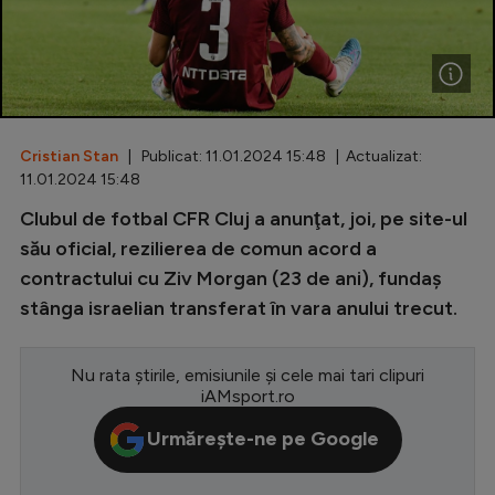
Special
Diverse
Inedit
Cristian Stan
| Publicat: 11.01.2024 15:48 | Actualizat:
Clasamente
11.01.2024 15:48
Clubul de fotbal CFR Cluj a anunţat, joi, pe site-ul
său oficial, rezilierea de comun acord a
contractului cu Ziv Morgan (23 de ani), fundaş
Champions League
stânga israelian transferat în vara anului trecut.
Europa League
Conference League
Nu rata știrile, emisiunile și cele mai tari clipuri
iAMsport.ro
CM 2026
Urmărește-ne pe Google
Premier League
LaLiga