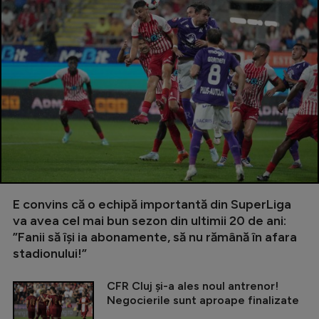
E convins că o echipă importantă din SuperLiga
va avea cel mai bun sezon din ultimii 20 de ani:
”Fanii să își ia abonamente, să nu rămână în afara
stadionului!”
CFR Cluj și-a ales noul antrenor!
Negocierile sunt aproape finalizate