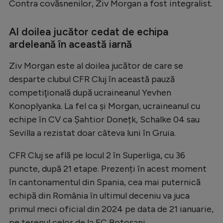
Intră în cont
Contra covăsnenilor, Ziv Morgan a fost integralist.
Creează cont
Al doilea jucător cedat de echipa
ardeleană în această iarnă
Ziv Morgan este al doilea jucător de care se
desparte clubul CFR Cluj în această pauză
competiţională după ucraineanul Yevhen
Konoplyanka. La fel ca și Morgan, ucraineanul cu
echipe în CV ca Șahtior Donețk, Schalke 04 sau
Sevilla a rezistat doar câteva luni în Gruia.
CFR Cluj se află pe locul 2 în Superliga, cu 36
puncte, după 21 etape. Prezenți în acest moment
în cantonamentul din Spania, cea mai puternică
echipă din România în ultimul deceniu va juca
primul meci oficial din 2024 pe data de 21 ianuarie,
pe terenul celor de la FC Botoșani.