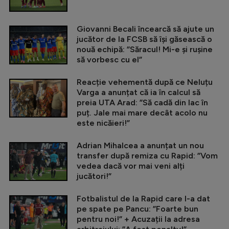
Giovanni Becali încearcă să ajute un
jucător de la FCSB să își găsească o
nouă echipă: ”Săracul! Mi-e și rușine
să vorbesc cu el”
Reacție vehementă după ce Neluțu
Varga a anunțat că ia în calcul să
preia UTA Arad: ”Să cadă din lac în
puț. Jale mai mare decât acolo nu
este nicăieri!”
Adrian Mihalcea a anunțat un nou
transfer după remiza cu Rapid: ”Vom
vedea dacă vor mai veni alți
jucători!”
Fotbalistul de la Rapid care l-a dat
pe spate pe Pancu: ”Foarte bun
pentru noi!” + Acuzații la adresa