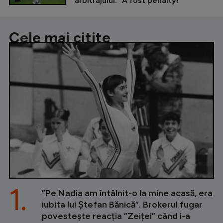
arbitrajului: ”A fost penalty!”
Cele mai citite
1.
”Pe Nadia am întâlnit-o la mine acasă, era
iubita lui Ștefan Bănică”. Brokerul fugar
povestește reacția ”Zeiței” când i-a