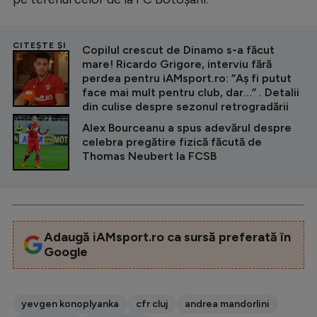
CITEȘTE ȘI
Copilul crescut de Dinamo s-a făcut
mare! Ricardo Grigore, interviu fără
perdea pentru iAMsport.ro: ”Aș fi putut
face mai mult pentru club, dar...” . Detalii
din culise despre sezonul retrogradării
Alex Bourceanu a spus adevărul despre
celebra pregătire fizică făcută de
Thomas Neubert la FCSB
Adaugă iAMsport.ro ca sursă preferată în
Google
yevgen konoplyanka
cfr cluj
andrea mandorlini