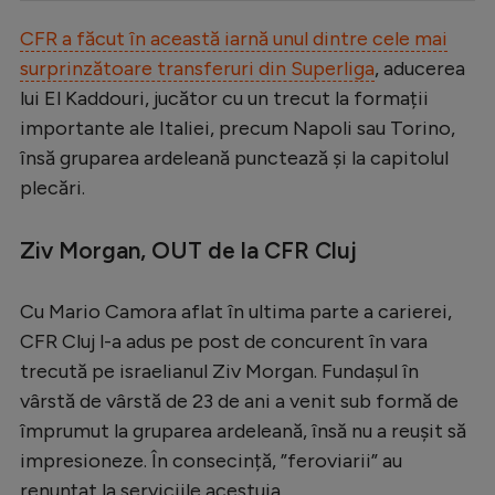
Serie A
CFR a făcut în această iarnă unul dintre cele mai
surprinzătoare transferuri din Superliga
, aducerea
Bundesliga
lui El Kaddouri, jucător cu un trecut la formații
Ligue 1
importante ale Italiei, precum Napoli sau Torino,
Campionate
însă gruparea ardeleană punctează și la capitolul
plecări.
Starurile fotbalului
EURO 2024
Ziv Morgan, OUT de la CFR Cluj
Stranieri
Cu Mario Camora aflat în ultima parte a carierei,
Clasamente
CFR Cluj l-a adus pe post de concurent în vara
trecută pe israelianul Ziv Morgan. Fundașul în
vârstă de vârstă de 23 de ani a venit sub formă de
împrumut la gruparea ardeleană, însă nu a reușit să
Tenis
impresioneze. În consecință, ”feroviarii” au
Handbal
renunțat la serviciile acestuia.