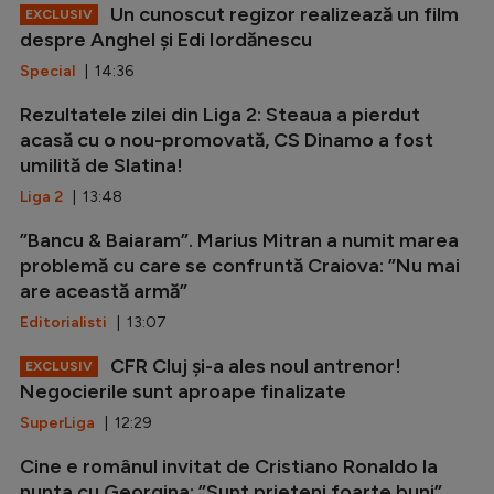
Un cunoscut regizor realizează un film
EXCLUSIV
despre Anghel și Edi Iordănescu
Special
| 14:36
Rezultatele zilei din Liga 2: Steaua a pierdut
acasă cu o nou-promovată, CS Dinamo a fost
umilită de Slatina!
Liga 2
| 13:48
”Bancu & Baiaram”. Marius Mitran a numit marea
problemă cu care se confruntă Craiova: ”Nu mai
are această armă”
Editorialisti
| 13:07
CFR Cluj și-a ales noul antrenor!
EXCLUSIV
Negocierile sunt aproape finalizate
SuperLiga
| 12:29
Cine e românul invitat de Cristiano Ronaldo la
nunta cu Georgina: ”Sunt prieteni foarte buni”