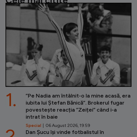
Cele mai citite
1.
”Pe Nadia am întâlnit-o la mine acasă, era
iubita lui Ștefan Bănică”. Brokerul fugar
povestește reacția ”Zeiței” când i-a
intrat în baie
Special
| 06 August 2026, 19:59
2.
Dan Șucu își vinde fotbalistul în