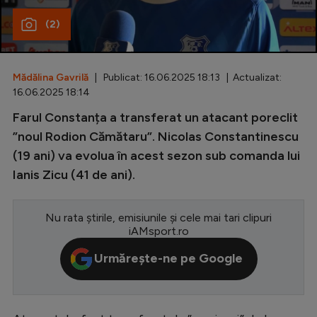
(2)
Special
Diverse
Inedit
Mădălina Gavrilă
| Publicat: 16.06.2025 18:13 | Actualizat:
16.06.2025 18:14
Clasamente
Farul Constanța a transferat un atacant poreclit
”noul Rodion Cămătaru”. Nicolas Constantinescu
(19 ani) va evolua în acest sezon sub comanda lui
Ianis Zicu (41 de ani).
Champions League
Europa League
Nu rata știrile, emisiunile și cele mai tari clipuri
iAMsport.ro
Conference League
Urmărește-ne pe Google
CM 2026
Premier League
LaLiga