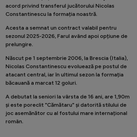
Intră în cont
acord privind transferul jucătorului Nicolas
Creează cont
Constantinescu la formația noastră.
Acesta a semnat un contract valabil pentru
sezonul 2025-2026, Farul având apoi opțiune de
prelungire.
Născut pe 1 septembrie 2006, la Brescia (Italia),
Nicolas Constantinescu evoluează pe postul de
atacant central, iar în ultimul sezon la formația
băcauană a marcat 12 goluri.
A debutat la seniori la vârsta de 16 ani, are 1,90m
și este poreclit "Cămătaru" și datorită stilului de
joc asemănător cu al fostului mare internațional
român.