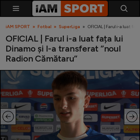
iAM SPORT
Fotbal
SuperLiga
OFICIAL | Farul i-a luat fa
OFICIAL | Farul i-a luat fața lui
Dinamo și l-a transferat ”noul
Radion Cămătaru”
SuperLiga
Liga 2
Cupa României
Echipa Națională
U21
Fotbal feminin