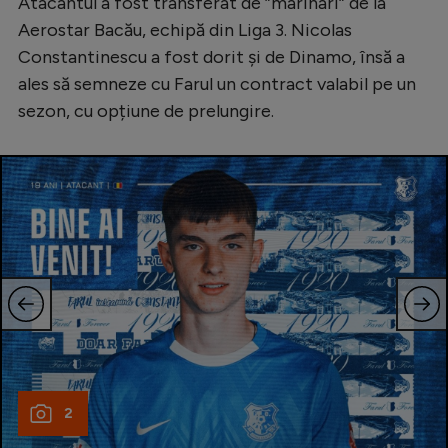
Atacantul a fost transferat de ”marinari” de la
Serie A
Aerostar Bacău, echipă din Liga 3. Nicolas
Constantinescu a fost dorit și de Dinamo, însă a
Bundesliga
ales să semneze cu Farul un contract valabil pe un
Ligue 1
sezon, cu opțiune de prelungire.
Campionate
Starurile fotbalului
EURO 2024
Stranieri
Clasamente
Tenis
2
Handbal