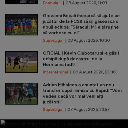
Formula 1
| 08 August 2026, 11:03
Giovanni Becali încearcă să ajute un
jucător de la FCSB să își găsească o
nouă echipă: ”Săracul! Mi-e și rușine
să vorbesc cu el”
SuperLiga
| 08 August 2026, 10:30
OFICIAL | Kevin Ciubotaru și-a găsit
echipă după dezastrul de la
Hermannstadt!
Internațional
| 08 August 2026, 00:16
Adrian Mihalcea a anunțat un nou
transfer după remiza cu Rapid: ”Vom
vedea dacă vor mai veni alți
jucători!”
SuperLiga
| 07 August 2026, 23:57