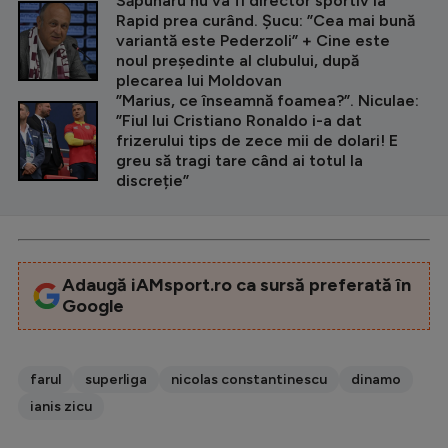
Săpunaru nu va fi director sportiv la
Rapid prea curând. Șucu: ”Cea mai bună
variantă este Pederzoli” + Cine este
noul președinte al clubului, după
plecarea lui Moldovan
”Marius, ce înseamnă foamea?”. Niculae:
”Fiul lui Cristiano Ronaldo i-a dat
frizerului tips de zece mii de dolari! E
greu să tragi tare când ai totul la
discreție”
Adaugă iAMsport.ro ca sursă preferată în
Google
farul
superliga
nicolas constantinescu
dinamo
ianis zicu