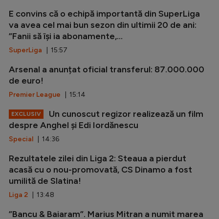
E convins că o echipă importantă din SuperLiga
va avea cel mai bun sezon din ultimii 20 de ani:
”Fanii să își ia abonamente,...
SuperLiga
| 15:57
Arsenal a anunțat oficial transferul: 87.000.000
de euro!
Premier League
| 15:14
Un cunoscut regizor realizează un film
EXCLUSIV
despre Anghel și Edi Iordănescu
Special
| 14:36
Rezultatele zilei din Liga 2: Steaua a pierdut
acasă cu o nou-promovată, CS Dinamo a fost
umilită de Slatina!
Liga 2
| 13:48
”Bancu & Baiaram”. Marius Mitran a numit marea