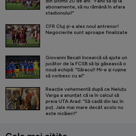
din ultimii 20 de ani: ”Fanii să își ia
abonamente, să nu rămână în afara
stadionului!”
CFR Cluj și-a ales noul antrenor!
Negocierile sunt aproape finalizate
Giovanni Becali încearcă să ajute un
jucător de la FCSB să își găsească o
nouă echipă: ”Săracul! Mi-e și rușine
să vorbesc cu el”
Reacție vehementă după ce Neluțu
Varga a anunțat că ia în calcul să
preia UTA Arad: ”Să cadă din lac în
puț. Jale mai mare decât acolo nu
este nicăieri!”