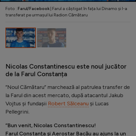
Natație
Foto :
Farul/Facebook
| Farul a câștigat în fața lui Dinamo și l-a
transferat pe urmașul lui Radion Cămătaru
Formula 1
Gimnastică
Auto
Rugby
Ciclism
Nicolas Constantinescu este noul jucător
de la Farul Constanța
Alte sporturi
JO 2024
”Noul Cămătaru” marchează al patrulea transfer de
la Farul din acest mercato, după atacantul Jakub
JO 2026
Vojtus și fundașii
Robert Sălceanu
și Lucas
Pellegrini.
”Bun venit, Nicolas Constantinescu!
Farul Constanța și Aerostar Bacău au ajuns la un