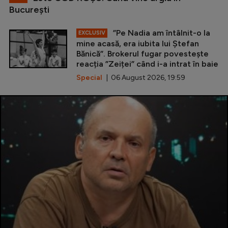
Bucureşti
”Pe Nadia am întâlnit-o la
EXCLUSIV
mine acasă, era iubita lui Ștefan
Bănică”. Brokerul fugar povestește
reacția ”Zeiței” când i-a intrat în baie
Special
| 06 August 2026, 19:59