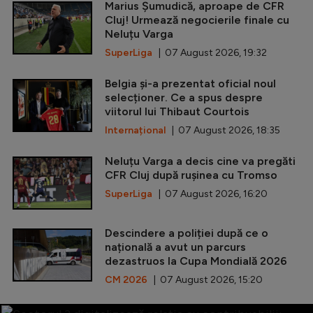
Marius Șumudică, aproape de CFR
Cluj! Urmează negocierile finale cu
Neluțu Varga
SuperLiga
| 07 August 2026, 19:32
Belgia și-a prezentat oficial noul
selecționer. Ce a spus despre
viitorul lui Thibaut Courtois
Internațional
| 07 August 2026, 18:35
Neluțu Varga a decis cine va pregăti
CFR Cluj după rușinea cu Tromso
SuperLiga
| 07 August 2026, 16:20
Descindere a poliției după ce o
națională a avut un parcurs
dezastruos la Cupa Mondială 2026
CM 2026
| 07 August 2026, 15:20