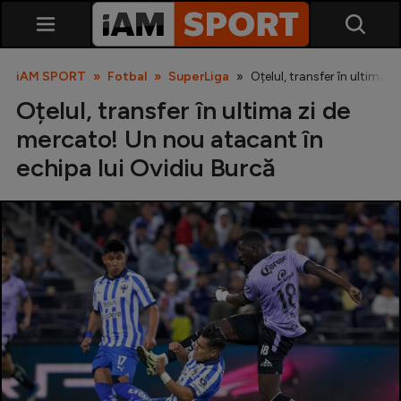
iAM SPORT
Fotbal
SuperLiga
Oțelul, transfer în ultima 
Oțelul, transfer în ultima zi de
mercato! Un nou atacant în
echipa lui Ovidiu Burcă
SuperLiga
Liga 2
Cupa României
Echipa Națională
U21
Fotbal feminin