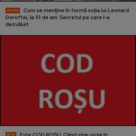
Cum se menţine în formă soţia lui Leonard
AS.RO
Doroftei, la 51 de ani. Secretul pe care l-a
dezvăluit
Este COD ROŞU. Când vine urgia în
RTV