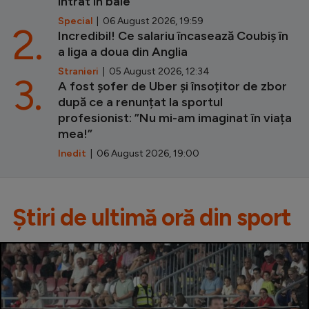
intrat în baie
Special
| 06 August 2026, 19:59
2.
Incredibil! Ce salariu încasează Coubiș în
a liga a doua din Anglia
Stranieri
| 05 August 2026, 12:34
3.
A fost șofer de Uber și însoțitor de zbor
după ce a renunțat la sportul
profesionist: ”Nu mi-am imaginat în viața
mea!”
Inedit
| 06 August 2026, 19:00
Știri de ultimă oră din sport