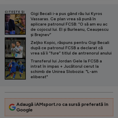
CITEȘTE ȘI
Gigi Becali i-a pus gând rău lui Kyros
Vassaras. Ce plan vrea să pună în
aplicare patronul FCSB: ”O să am eu ac
de cojocul lui. El și Burleanu, Ceaușescu
și Brejnev”
Zeljko Kopic, răspuns pentru Gigi Becali
după ce patronul FCSB a declarat că
vrea să îi ”fure” titlul de antrenorul anului
Transferul lui Jordan Gele la FCSB a
intrat în impas + Jucătorul cerut la
schimb de Unirea Slobozia: "L-am
eliberat"
Adaugă iAMsport.ro ca sursă preferată în
Google