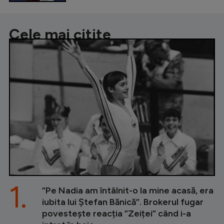
Cele mai citite
1.
”Pe Nadia am întâlnit-o la mine acasă, era
iubita lui Ștefan Bănică”. Brokerul fugar
povestește reacția ”Zeiței” când i-a