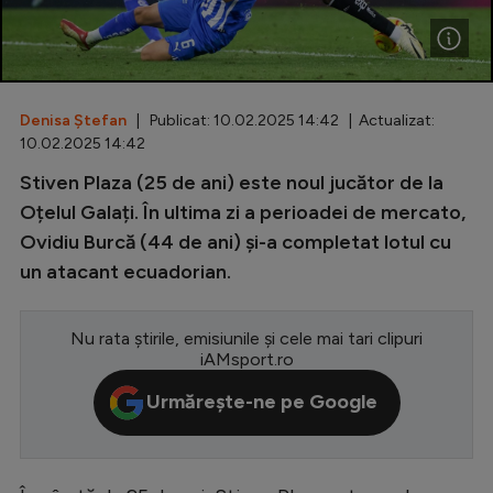
Special
Diverse
Inedit
Denisa Ștefan
| Publicat: 10.02.2025 14:42 | Actualizat:
10.02.2025 14:42
Clasamente
Stiven Plaza (25 de ani) este noul jucător de la
Oțelul Galați. În ultima zi a perioadei de mercato,
Ovidiu Burcă (44 de ani) și-a completat lotul cu
un atacant ecuadorian.
Champions League
Europa League
Nu rata știrile, emisiunile și cele mai tari clipuri
iAMsport.ro
Conference League
Urmărește-ne pe Google
CM 2026
Premier League
LaLiga