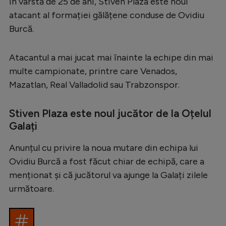
În vârstă de 25 de ani, Stiven Plaza este noul
Serie A
atacant al formației gălățene conduse de Ovidiu
Burcă.
Bundesliga
Ligue 1
Atacantul a mai jucat mai înainte la echipe din mai
Campionate
multe campionate, printre care Venados,
Mazatlan, Real Valladolid sau Trabzonspor.
Starurile fotbalului
EURO 2024
Stiven Plaza este noul jucător de la Oțelul
Galați
Stranieri
Clasamente
Anunțul cu privire la noua mutare din echipa lui
Ovidiu Burcă a fost făcut chiar de echipă, care a
menționat și că jucătorul va ajunge la Galați zilele
următoare.
Tenis
Handbal