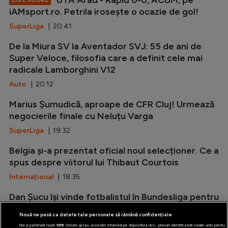
UTA Arad - Rapid 0-0, ACUM, pe
LIVE SCORE
iAMsport.ro. Petrila irosește o ocazie de gol!
SuperLiga
| 20:41
De la Miura SV la Aventador SVJ: 55 de ani de
Super Veloce, filosofia care a definit cele mai
radicale Lamborghini V12
Auto
| 20:12
Marius Șumudică, aproape de CFR Cluj! Urmează
negocierile finale cu Neluțu Varga
SuperLiga
| 19:32
Belgia și-a prezentat oficial noul selecționer. Ce a
spus despre viitorul lui Thibaut Courtois
Internațional
| 18:35
Dan Șucu își vinde fotbalistul în Bundesliga pentru
1.000.000 de euro
Nouă ne pasă ca datele tale personale să rămână confidențiale
Bundesliga
| 17:26
Noi și partenerii noștri
1019
stocăm și/sau accesăm informații pe dispozitivul dvs., precum identificatorii cookie unici pentru