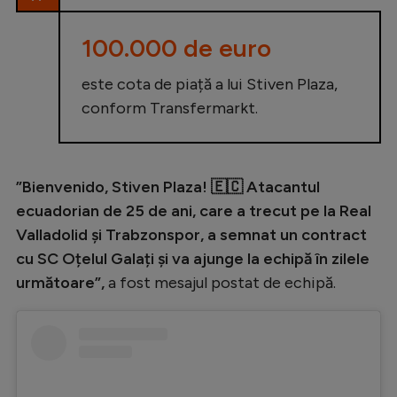
Natație
100.000 de euro
Formula 1
este cota de piață a lui Stiven Plaza,
Gimnastică
conform Transfermarkt.
Auto
Rugby
Ciclism
”Bienvenido, Stiven Plaza! 🇪🇨 Atacantul
ecuadorian de 25 de ani, care a trecut pe la Real
Alte sporturi
Valladolid și Trabzonspor, a semnat un contract
JO 2024
cu SC Oțelul Galați și va ajunge la echipă în zilele
JO 2026
următoare”,
a fost mesajul postat de echipă.