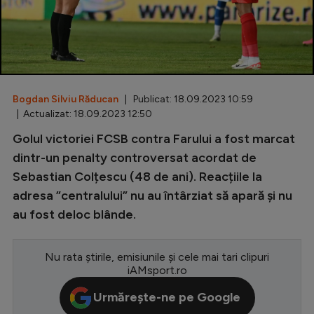
Special
Diverse
Inedit
Bogdan Silviu Răducan
| Publicat: 18.09.2023 10:59
Clasamente
| Actualizat: 18.09.2023 12:50
Golul victoriei FCSB contra Farului a fost marcat
dintr-un penalty controversat acordat de
Sebastian Colțescu (48 de ani). Reacțiile la
Champions League
adresa ”centralului” nu au întârziat să apară și nu
Europa League
au fost deloc blânde.
Conference League
CM 2026
Nu rata știrile, emisiunile și cele mai tari clipuri
iAMsport.ro
Premier League
Urmărește-ne pe Google
LaLiga