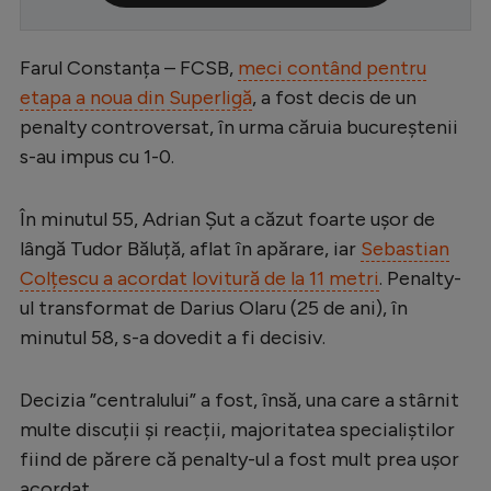
Serie A
Farul Constanța – FCSB,
meci contând pentru
Bundesliga
etapa a noua din Superligă
, a fost decis de un
Ligue 1
penalty controversat, în urma căruia bucureștenii
Campionate
s-au impus cu 1-0.
Starurile fotbalului
În minutul 55, Adrian Șut a căzut foarte ușor de
EURO 2024
lângă Tudor Băluță, aflat în apărare, iar
Sebastian
Stranieri
Colțescu a acordat lovitură de la 11 metri
. Penalty-
ul transformat de Darius Olaru (25 de ani), în
Clasamente
minutul 58, s-a dovedit a fi decisiv.
Decizia ”centralului” a fost, însă, una care a stârnit
multe discuții și reacții, majoritatea specialiștilor
Tenis
fiind de părere că penalty-ul a fost mult prea ușor
Handbal
acordat.