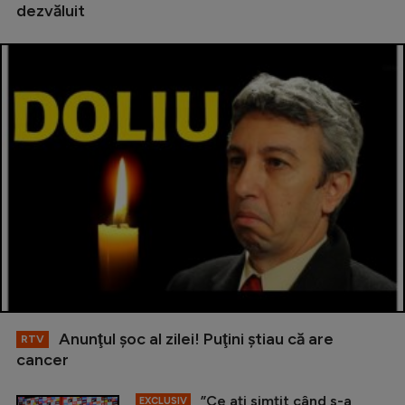
dezvăluit
Anunţul şoc al zilei! Puţini ştiau că are
RTV
cancer
”Ce ați simțit când s-a
EXCLUSIV