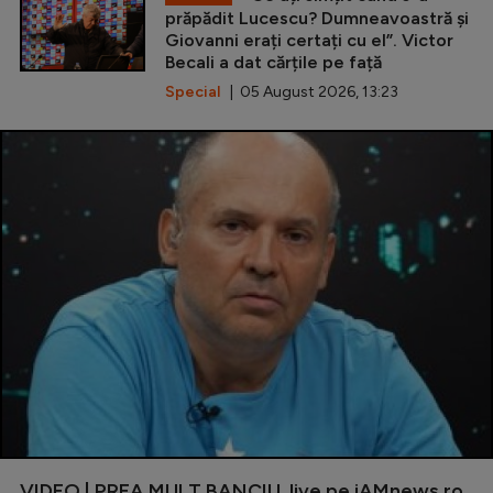
prăpădit Lucescu? Dumneavoastră și
Giovanni erați certați cu el”. Victor
Becali a dat cărțile pe față
Special
| 05 August 2026, 13:23
VIDEO | PREA MULT BANCIU, live pe iAMnews.ro,