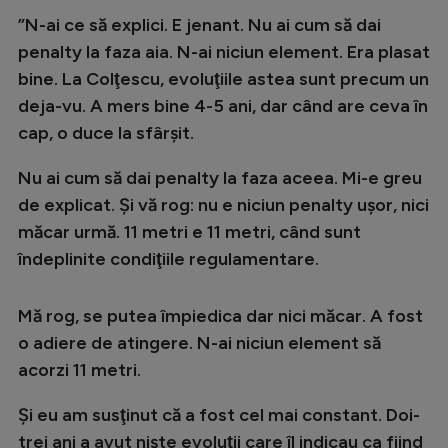
”N-ai ce să explici. E jenant. Nu ai cum să dai
penalty la faza aia. N-ai niciun element. Era plasat
bine. La Colţescu, evoluţiile astea sunt precum un
deja-vu. A mers bine 4-5 ani, dar când are ceva în
cap, o duce la sfârşit.
Nu ai cum să dai penalty la faza aceea. Mi-e greu
de explicat. Şi vă rog: nu e niciun penalty uşor, nici
măcar urmă. 11 metri e 11 metri, când sunt
îndeplinite condiţiile regulamentare.
Mă rog, se putea împiedica dar nici măcar. A fost
o adiere de atingere. N-ai niciun element să
acorzi 11 metri.
Şi eu am susţinut că a fost cel mai constant. Doi-
trei ani a avut nişte evoluţii care îl indicau ca fiind