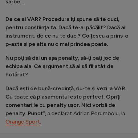
sârbe...
De ce ai VAR? Procedura îţi spune să te duci,
pentru conştiinţa ta. Dacă te-ai păcălit? Dacă ai
instrument, de ce nu te duci? Colţescu a prins-o
p-asta şi pe alta nu o mai prindea poate.
Nu poţi să dai un aşa penalty, să-ţi baţi joc de
echipa aia. Ce argument să ai să fii atât de
hotărât?
Dacă eşti de bună-credinţă, du-te şi vezi la VAR.
Cu toate că plasamentul este perfect. Opriţi
comentariile cu penalty uşor. Nici vorbă de
penalty. Punct”
, a declarat Adrian Porumboiu, la
Orange Sport
.