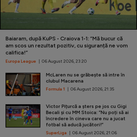
Baiaram, după KuPS - Craiova 1-1: ”Mă bucur că
am scos un rezultat pozitiv, cu siguranță ne vom
califica!”
Europa League
| 06 August 2026, 23:20
McLaren nu se grăbește să intre în
clubul Macarena
Formula 1
| 06 August 2026, 21:35
Victor Pițurcă a șters pe jos cu Gigi
Becali și cu MM Stoica: ”Nu poți să ai
încredere în cineva care nu a jucat
fotbal să aducă jucători!”
SuperLiga
| 06 August 2026, 21:06