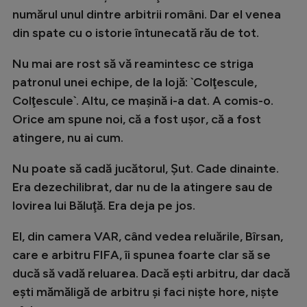
numărul unul dintre arbitrii români. Dar el venea
din spate cu o istorie întunecată rău de tot.
Nu mai are rost să vă reamintesc ce striga
patronul unei echipe, de la lojă: `Colţescule,
Colţescule`. Altu, ce maşină i-a dat. A comis-o.
Orice am spune noi, că a fost uşor, că a fost
atingere, nu ai cum.
Nu poate să cadă jucătorul, Şut. Cade dinainte.
Era dezechilibrat, dar nu de la atingere sau de
lovirea lui Băluţă. Era deja pe jos.
El, din camera VAR, când vedea reluările, Bîrsan,
care e arbitru FIFA, îi spunea foarte clar să se
ducă să vadă reluarea. Dacă eşti arbitru, dar dacă
eşti mămăligă de arbitru şi faci nişte hore, nişte