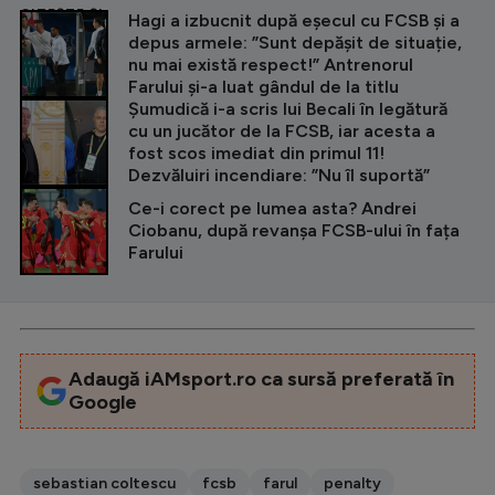
CITEȘTE ȘI
Hagi a izbucnit după eșecul cu FCSB și a
depus armele: ”Sunt depășit de situație,
nu mai există respect!” Antrenorul
Farului și-a luat gândul de la titlu
Șumudică i-a scris lui Becali în legătură
cu un jucător de la FCSB, iar acesta a
fost scos imediat din primul 11!
Dezvăluiri incendiare: ”Nu îl suportă”
Ce-i corect pe lumea asta? Andrei
Ciobanu, după revanșa FCSB-ului în fața
Farului
Adaugă iAMsport.ro ca sursă preferată în
Google
sebastian coltescu
fcsb
farul
penalty