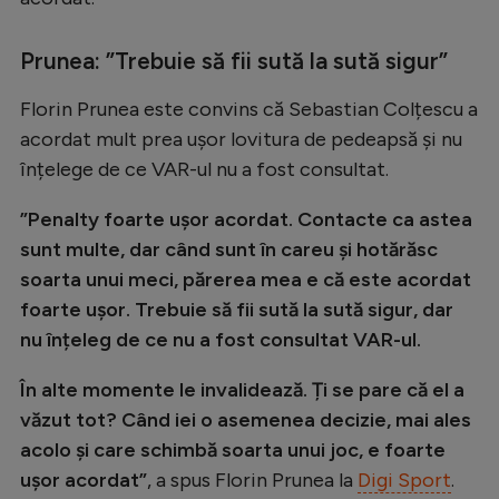
Natație
Prunea: ”Trebuie să fii sută la sută sigur”
Formula 1
Gimnastică
Florin Prunea este convins că Sebastian Colțescu a
acordat mult prea ușor lovitura de pedeapsă și nu
Auto
înțelege de ce VAR-ul nu a fost consultat.
Rugby
”Penalty foarte ușor acordat. Contacte ca astea
Ciclism
sunt multe, dar când sunt în careu și hotărăsc
Alte sporturi
soarta unui meci, părerea mea e că este acordat
foarte ușor. Trebuie să fii sută la sută sigur, dar
JO 2024
nu înțeleg de ce nu a fost consultat VAR-ul.
JO 2026
În alte momente le invalidează. Ți se pare că el a
văzut tot? Când iei o asemenea decizie, mai ales
acolo și care schimbă soarta unui joc, e foarte
ușor acordat”
, a spus Florin Prunea la
Digi Sport
.