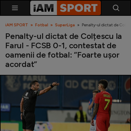
iAM SPORT
Fotbal
SuperLiga
Penalty-ul dictat de Colțe
Penalty-ul dictat de Colțescu la
Farul - FCSB 0-1, contestat de
oamenii de fotbal: ”Foarte ușor
acordat”
SuperLiga
Liga 2
Cupa României
Echipa Națională
U21
Fotbal feminin