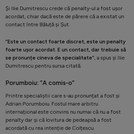
Intră în cont
Și Ilie Dumitrescu crede că penalty-ul a fost ușor
Creează cont
acordat, chiar dacă este de părere că a existat un
contact între Băluță și Șut.
”Este un contact foarte discret, este un penalty
foarte ușor acordat. E un contact, dar trebuie să
se pronunțe cineva de specialitate”
, a spus și Ilie
Dumitrescu pentru sursa citată.
Porumboiu: ”A comis-o”
Printre specialiștii care s-au pronunțat a fost și
Adrian Porumboiu. Fostul mare arbitru
internațional este convins nu numai că nu a fost
penalty dar și că lovitura de pedeapsă a fost
acordată cu rea intenție de Colțescu.