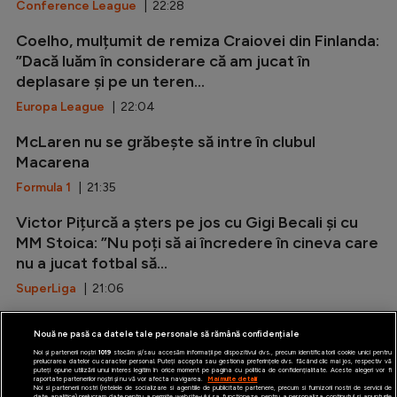
Conference League
| 22:28
Coelho, mulțumit de remiza Craiovei din Finlanda:
”Dacă luăm în considerare că am jucat în
deplasare și pe un teren...
Europa League
| 22:04
McLaren nu se grăbește să intre în clubul
Macarena
Formula 1
| 21:35
Victor Pițurcă a șters pe jos cu Gigi Becali și cu
MM Stoica: ”Nu poți să ai încredere în cineva care
nu a jucat fotbal să...
SuperLiga
| 21:06
Marca: ”Rodri i-a spus da Barcelonei!”
Nouă ne pasă ca datele tale personale să rămână confidențiale
LaLiga
| 20:37
Noi și partenerii noștri
1019
stocăm și/sau accesăm informații pe dispozitivul dvs., precum identificatorii cookie unici pentru
prelucrarea datelor cu caracter personal. Puteți accepta sau gestiona preferințele dvs. făcând clic mai jos, respectiv vă
puteți opune utilizării unui interes legitim în orice moment pe pagina cu politica de confidențialitate. Aceste alegeri vor fi
raportate partenerilor noștri și nu vă vor afecta navigarea.
Mai multe detalii
Noi si partenerii nostri (retelele de socializare si agentiile de publicitate partenere, precum si furnizorii nostri de servicii de
date analitice) prelucram date pentru a permite website-ului sa functioneze, pentru a personaliza continutul si anunturile