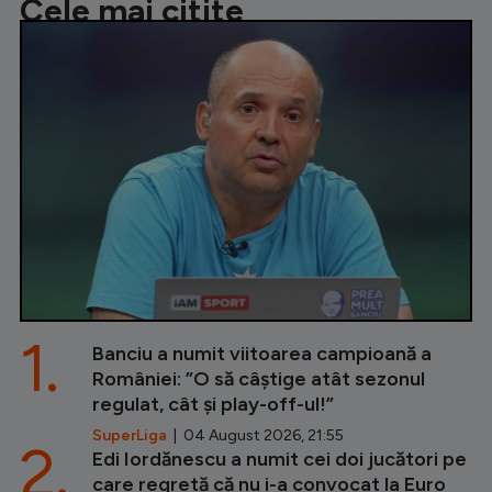
Cele mai citite
1.
Banciu a numit viitoarea campioană a
României: ”O să câștige atât sezonul
regulat, cât și play-off-ul!”
SuperLiga
| 04 August 2026, 21:55
2.
Edi Iordănescu a numit cei doi jucători pe
care regretă că nu i-a convocat la Euro