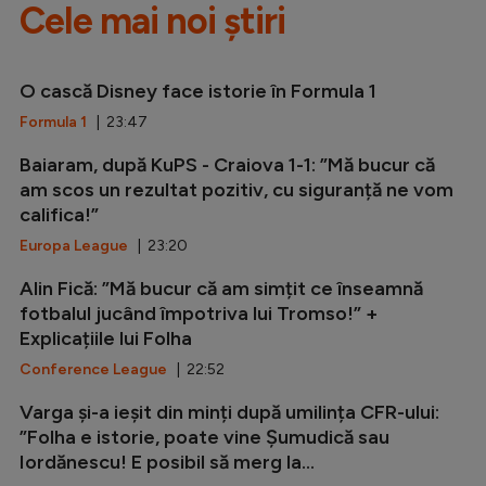
Cele mai noi știri
O cască Disney face istorie în Formula 1
Formula 1
| 23:47
Baiaram, după KuPS - Craiova 1-1: ”Mă bucur că
am scos un rezultat pozitiv, cu siguranță ne vom
califica!”
Europa League
| 23:20
Alin Fică: ”Mă bucur că am simțit ce înseamnă
fotbalul jucând împotriva lui Tromso!” +
Explicațiile lui Folha
Conference League
| 22:52
Varga și-a ieșit din minți după umilința CFR-ului:
”Folha e istorie, poate vine Șumudică sau
Iordănescu! E posibil să merg la...