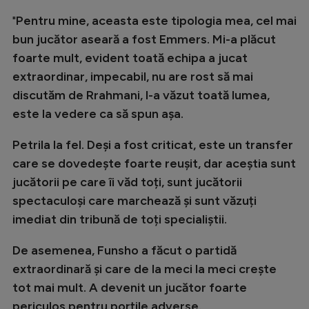
Intră în cont
"
Pentru mine, aceasta este tipologia mea, cel mai
Creează cont
bun jucător aseară a fost Emmers. Mi-a plăcut
foarte mult, evident toată echipa a jucat
extraordinar, impecabil, nu are rost să mai
discutăm de Rrahmani, l-a văzut toată lumea,
este la vedere ca să spun așa.
Petrila la fel. Deși a fost criticat, este un transfer
care se dovedește foarte reușit, dar aceștia sunt
jucătorii pe care îi văd toți, sunt jucătorii
spectaculoși care marchează și sunt văzuți
imediat din tribună de toți specialiștii.
De asemenea, Funsho a făcut o partidă
extraordinară și care de la meci la meci crește
tot mai mult. A devenit un jucător foarte
periculos pentru porțile adverse.