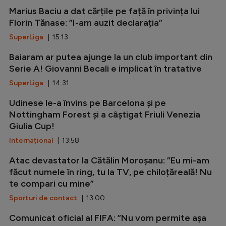
Marius Baciu a dat cărțile pe față în privința lui
Florin Tănase: ”I-am auzit declarația”
SuperLiga
| 15:13
Baiaram ar putea ajunge la un club important din
Serie A! Giovanni Becali e implicat în tratative
SuperLiga
| 14:31
Udinese le-a învins pe Barcelona și pe
Nottingham Forest și a câștigat Friuli Venezia
Giulia Cup!
Internațional
| 13:58
Atac devastator la Cătălin Moroșanu: ”Eu mi-am
făcut numele în ring, tu la TV, pe chiloțăreală! Nu
te compari cu mine”
Sporturi de contact
| 13:00
Comunicat oficial al FIFA: ”Nu vom permite așa