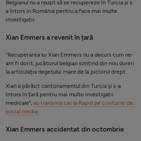
Belgianul nu a reușit să se recupereze în Turcia și s-
Serie A
a întors în România pentru a face mai multe
investigații.
Bundesliga
Ligue 1
Xian Emmers a revenit în țară
Campionate
”Recuperarea lui Xian Emmers nu a decurs cum ne-
Starurile fotbalului
am fi dorit, jucătorul belgian simțind din nou dureri
EURO 2024
la articulația degetului mare de la piciorul drept.
Stranieri
Xian a părăsit cantonamentul din Turcia și s-a
Clasamente
întors în țară pentru mai multe investigații
medicale”,
au transmis cei la Rapid pe conturile de
social media.
Tenis
Xian Emmers accidentat din octombrie
Handbal