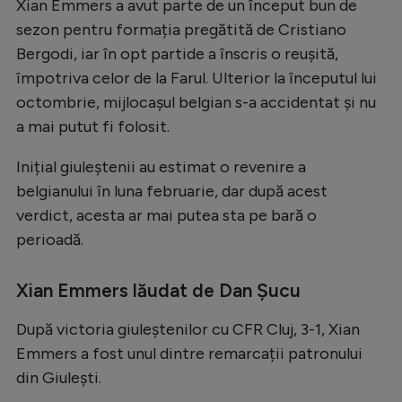
Xian Emmers a avut parte de un început bun de
Natație
sezon pentru formația pregătită de Cristiano
Formula 1
Bergodi, iar în opt partide a înscris o reușită,
împotriva celor de la Farul. Ulterior la începutul lui
Gimnastică
octombrie, mijlocașul belgian s-a accidentat și nu
Auto
a mai putut fi folosit.
Rugby
Inițial giuleștenii au estimat o revenire a
Ciclism
belgianului în luna februarie, dar după acest
verdict, acesta ar mai putea sta pe bară o
Alte sporturi
perioadă.
JO 2024
JO 2026
Xian Emmers lăudat de Dan Șucu
După victoria giuleștenilor cu CFR Cluj, 3-1, Xian
Emmers a fost unul dintre remarcații patronului
din Giulești.