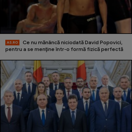
Ce nu mănâncă niciodată David Popovici,
AS.RO
pentru a se menţine într-o formă fizică perfectă