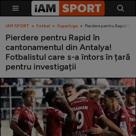
iAM SPORT
Fotbal
SuperLiga
Pierdere pentru Rapid în ca
Pierdere pentru Rapid în
cantonamentul din Antalya!
Fotbalistul care s-a întors în țară
pentru investigații
SuperLiga
Liga 2
Cupa României
Echipa Națională
U21
Fotbal feminin