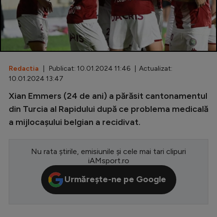
Special
Diverse
Inedit
Redactia
| Publicat: 10.01.2024 11:46 | Actualizat:
Clasamente
10.01.2024 13:47
Xian Emmers (24 de ani) a părăsit cantonamentul
din Turcia al Rapidului după ce problema medicală
a mijlocașului belgian a recidivat.
Champions League
Europa League
Nu rata știrile, emisiunile și cele mai tari clipuri
Conference League
iAMsport.ro
CM 2026
Urmărește-ne pe Google
Premier League
LaLiga