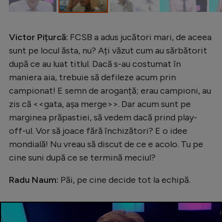
Intră în cont
Creează cont
Victor Pițurcă:
FCSB a adus jucători mari, de aceea
sunt pe locul ăsta, nu? Ați văzut cum au sărbătorit
după ce au luat titlul. Dacă s-au costumat în
maniera aia, trebuie să defileze acum prin
campionat! E semn de aroganță; erau campioni, au
zis că <<gata, așa merge>>. Dar acum sunt pe
marginea prăpastiei, să vedem dacă prind play-
off-ul. Vor să joace fără închizători? E o idee
mondială! Nu vreau să discut de ce e acolo. Tu pe
cine suni după ce se termină meciul?
Radu Naum:
Păi, pe cine decide tot la echipă.