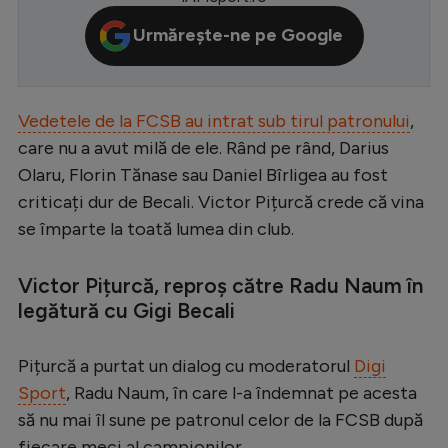
Serie A
Urmărește-ne pe Google
Bundesliga
Ligue 1
Vedetele de la FCSB au intrat sub tirul patronului
,
Campionate
care nu a avut milă de ele. Rând pe rând, Darius
Olaru, Florin Tănase sau Daniel Bîrligea au fost
Starurile fotbalului
criticați dur de Becali. Victor Pițurcă crede că vina
EURO 2024
se împarte la toată lumea din club.
Stranieri
Victor Pițurcă, reproș către Radu Naum în
Clasamente
legătură cu Gigi Becali
Pițurcă a purtat un dialog cu moderatorul
Digi
Sport
, Radu Naum, în care l-a îndemnat pe acesta
Tenis
să nu mai îl sune pe patronul celor de la FCSB după
Handbal
fiecare meci al campionilor.