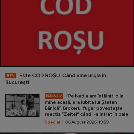
Este COD ROŞU. Când vine urgia în
RTV
Bucureşti
”Pe Nadia am întâlnit-o la
EXCLUSIV
mine acasă, era iubita lui Ștefan
Bănică”. Brokerul fugar povestește
reacția ”Zeiței” când i-a intrat în baie
Special
| 06 August 2026, 19:59