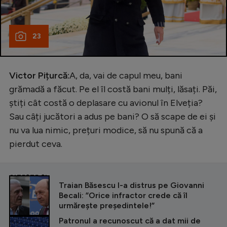
23
Victor Pițurcă:
A, da, vai de capul meu, bani
grămadă a făcut. Pe el îl costă bani mulți, lăsați. Păi,
știți cât costă o deplasare cu avionul în Elveția?
Sau câți jucători a adus pe bani? O să scape de ei și
nu va lua nimic, prețuri modice, să nu spună că a
pierdut ceva.
CITEȘTE ȘI
Traian Băsescu l-a distrus pe Giovanni
Becali: ”Orice infractor crede că îl
urmărește președintele!”
Patronul a recunoscut că a dat mii de