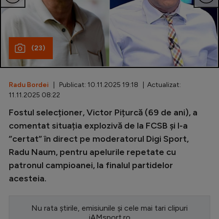
Special
Diverse
(23)
Inedit
Clasamente
Radu Bordei
| Publicat: 10.11.2025 19:18 | Actualizat:
11.11.2025 08:22
Fostul selecționer, Victor Pițurcă (69 de ani), a
Champions League
comentat situația explozivă de la FCSB și l-a
”certat” în direct pe moderatorul Digi Sport,
Europa League
Radu Naum, pentru apelurile repetate cu
Conference League
patronul campioanei, la finalul partidelor
acesteia.
CM 2026
Premier League
Nu rata știrile, emisiunile și cele mai tari clipuri
LaLiga
iAMsport.ro