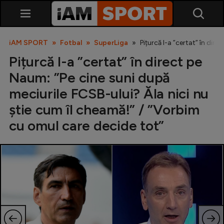
iAM SPORT
Fotbal
SuperLiga
Pițurcă l-a ”certat” în dir
Pițurcă l-a ”certat” în direct pe
Naum: ”Pe cine suni după
meciurile FCSB-ului? Ăla nici nu
știe cum îl cheamă!” / ”Vorbim
cu omul care decide tot”
SuperLiga
Liga 2
Cupa României
Echipa Națională
U21
Fotbal feminin