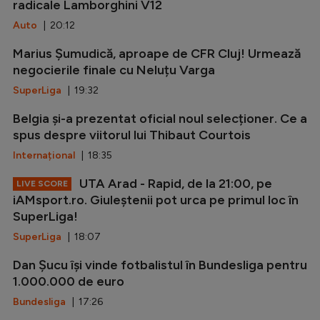
radicale Lamborghini V12
Auto
| 20:12
Marius Șumudică, aproape de CFR Cluj! Urmează
negocierile finale cu Neluțu Varga
SuperLiga
| 19:32
Belgia și-a prezentat oficial noul selecționer. Ce a
spus despre viitorul lui Thibaut Courtois
Internațional
| 18:35
UTA Arad - Rapid, de la 21:00, pe
LIVE SCORE
iAMsport.ro. Giuleștenii pot urca pe primul loc în
SuperLiga!
SuperLiga
| 18:07
Dan Șucu își vinde fotbalistul în Bundesliga pentru
1.000.000 de euro
Bundesliga
| 17:26