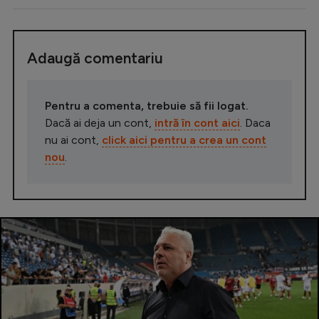
Adaugă comentariu
Pentru a comenta, trebuie să fii logat.
Dacă ai deja un cont,
intră în cont aici
. Daca
nu ai cont,
click aici pentru a crea un cont
nou
.