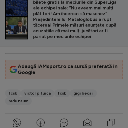
bilete gratis la meciurile din SuperLiga
ale echipei sale: ”Nu aveam mai mulți
plătitori! Am încercat să maschez”
Președintele lui Metaloglobus a rupt
tăcerea! Primele măsuri anunțate după
acuzațiile că mai mulți jucători ar fi
pariat pe meciurile echipei
Adaugă iAMsport.ro ca sursă preferată în
Google
fcsb
victor piturca
fcsb
gigi becali
radu naum