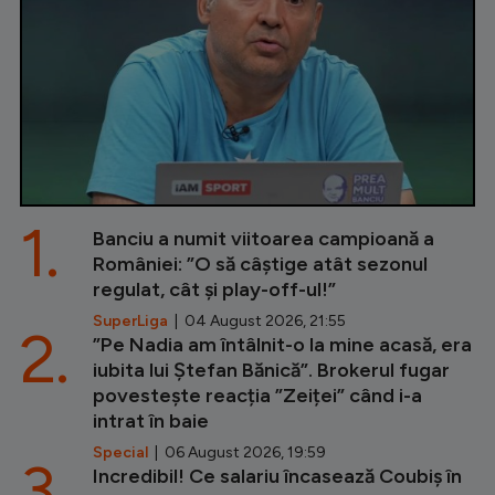
1.
Banciu a numit viitoarea campioană a
României: ”O să câștige atât sezonul
regulat, cât și play-off-ul!”
SuperLiga
| 04 August 2026, 21:55
2.
”Pe Nadia am întâlnit-o la mine acasă, era
iubita lui Ștefan Bănică”. Brokerul fugar
povestește reacția ”Zeiței” când i-a
intrat în baie
Special
| 06 August 2026, 19:59
3.
Incredibil! Ce salariu încasează Coubiș în