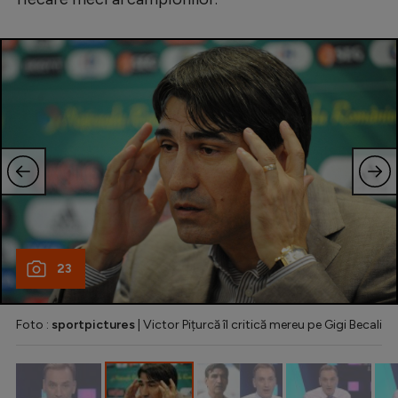
Natație
Formula 1
Gimnastică
Auto
Rugby
Ciclism
Alte sporturi
JO 2024
23
JO 2026
Foto :
sportpictures
| Victor Pițurcă îl critică mereu pe Gigi Becali