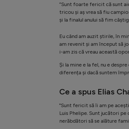
”Sunt foarte fericit că sunt ai
tricou și aș vrea să fiu campio
și la finalul anului să fim câștig
Eu când am auzit știrile, în m
am revenit și am început să j
i-am zis că vreau această opo
Și la mine e la fel, nu e despr
diferența și dacă suntem împre
Ce a spus Elias Ch
"Sunt fericit să îi am pe acești
Luis Phelipe. Sunt jucători pe c
nerăbdători să se alăture fami