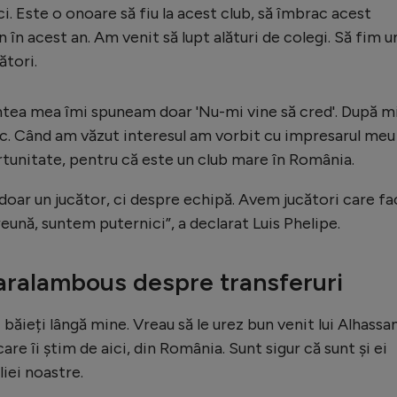
ci. Este o onoare să fiu la acest club, să îmbrac acest
n în acest an. Am venit să lupt alături de colegi. Să fim un
ători.
intea mea îmi spuneam doar 'Nu-mi vine să cred'. După m
oc. Când am văzut interesul am vorbit cu impresarul meu 
rtunitate, pentru că este un club mare în România.
e doar un jucător, ci despre echipă. Avem jucători care fa
ună, suntem puternici”, a declarat Luis Phelipe.
aralambous despre transferuri
 băieți lângă mine. Vreau să le urez bun venit lui Alhassan
are îi știm de aici, din România. Sunt sigur că sunt și ei
liei noastre.