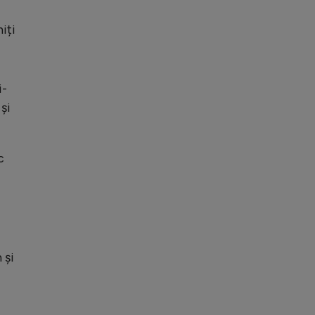
iți
i-
și
c
 și