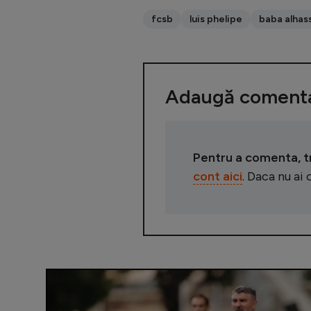
fcsb
luis phelipe
baba alhas
Adaugă comenta
Pentru a comenta, tre
cont aici
. Daca nu ai