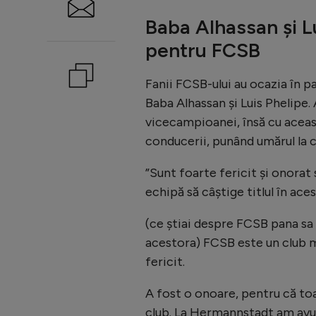
Baba Alhassan și L
pentru FCSB
Fanii FCSB-ului au ocazia în p
Baba Alhassan și Luis Phelipe. 
vicecampioanei, însă cu aceas
conducerii, punând umărul la c
”Sunt foarte fericit și onorat 
echipă să câștige titlul în aces
(ce știai despre FCSB pana sa a
acestora) FCSB este un club m
fericit.
A fost o onoare, pentru că toa
club. La Hermannstadt am avut 