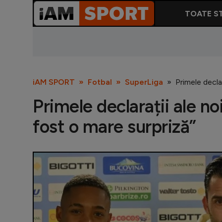
TOATE ST
iAM SPORT
Fotbal
SuperLiga
Primele declar
Primele declarații ale no
fost o mare surpriză”