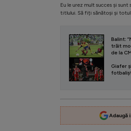
Eu le urez mult succes și sunt 
titlului. Să fiți sănătoși și tot
CITEȘTE ȘI
Balint:
trăit mo
de la C
Giafer ș
fotbali
Adaugă i