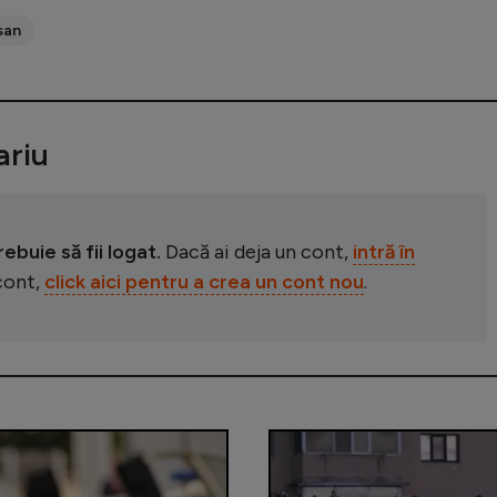
san
riu
buie să fii logat.
Dacă ai deja un cont,
intră în
 cont,
click aici pentru a crea un cont nou
.