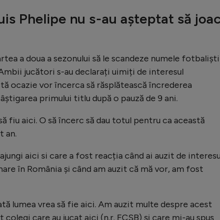
uis Phelipe nu s-au așteptat să joa
artea a doua a sezonului să le scandeze numele fotbaliști
Ambii jucători s-au declarați uimiți de interesul
tă ocazie vor încerca să răsplătească încrederea
âștigarea primului titlu după o pauză de 9 ani.
să fiu aici. O să încerc să dau totul pentru ca această
t an.
jungi aici si care a fost reacția când ai auzit de interesu
are în România și când am auzit că mă vor, am fost
tă lumea vrea să fie aici. Am auzit multe despre acest
colegi care au jucat aici (n.r. FCSB) și care mi-au spus