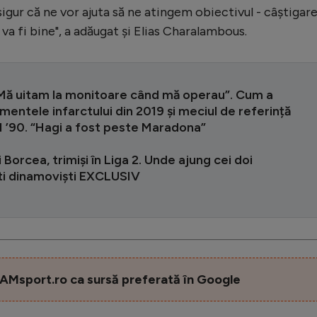
sigur că ne vor ajuta să ne atingem obiectivul - câștigar
ul va fi bine", a adăugat și Elias Charalambous.
 “Mă uitam la monitoare când mă operau”. Cum a
mentele infarctului din 2019 și meciul de referință
M ’90. “Hagi a fost peste Maradona”
i Borcea, trimiși în Liga 2. Unde ajung cei doi
ști dinamoviști EXCLUSIV
AMsport.ro ca sursă preferată în Google