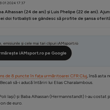
08.01.2024 17:37
ba Alhassan (24 de ani) și Luis Phelipe (22 de ani). Ajun
cei doi fotbaliști se gândesc să profite de șansa oferit
e, emisiunile și cele mai tari clipuri iAMsport.ro
rmărește iAMsport.ro pe Google
ns de 8 puncte în fața urmăritoarei CFR Cluj
, însă asta n
ecali să-i aducă întăriri lui Elias Charalambous.
(Poli Iași) și Baba Alhassan (Hermannstandt) l-au costat 
ion de euro.