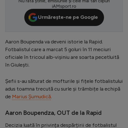
Nu rata știrile, emisiunile și cele mai tari clipuri
iAMsport.ro
Serie A
Urmărește-ne pe Google
Bundesliga
Ligue 1
Campionate
Aaron Boupenda va deveni istorie la Rapid.
Fotbalistul care a marcat 5 goluri în 11 meciuri
Starurile fotbalului
oficiale în tricoul alb-vișiniu are soarta pecetluită
EURO 2024
în Giulești.
Stranieri
Șefii s-au săturat de mofturile și fițele fotbalistului
Clasamente
adus toamna trecută cu surle și trâmbițe la echipă
de
Marius Șumudică
.
Aaron Boupendza, OUT de la Rapid
Tenis
Handbal
Decizia luată în privința despărțirii de fotbalistul