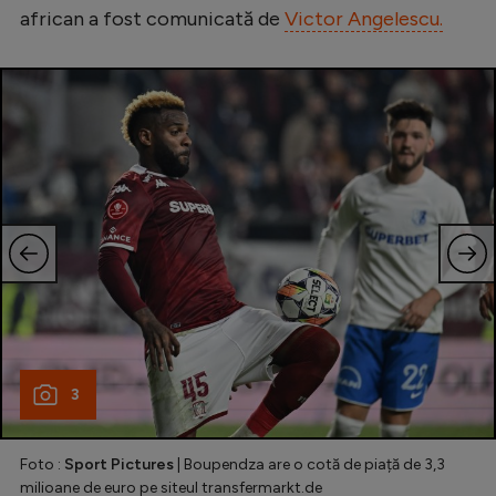
african a fost comunicată de
Victor Angelescu.
Natație
Formula 1
Gimnastică
Auto
Rugby
Ciclism
Alte sporturi
JO 2024
JO 2026
3
Foto :
Sport Pictures
| Boupendza are o cotă de piață de 3,3
milioane de euro pe siteul transfermarkt.de