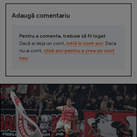
Adaugă comentariu
Pentru a comenta, trebuie să fii logat.
Dacă ai deja un cont,
intră în cont aici
. Daca
nu ai cont,
click aici pentru a crea un cont
nou
.