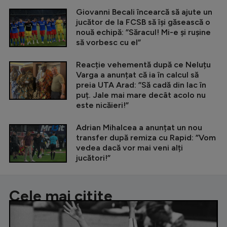
Giovanni Becali încearcă să ajute un
jucător de la FCSB să își găsească o
nouă echipă: ”Săracul! Mi-e și rușine
să vorbesc cu el”
Reacție vehementă după ce Neluțu
Varga a anunțat că ia în calcul să
preia UTA Arad: ”Să cadă din lac în
puț. Jale mai mare decât acolo nu
este nicăieri!”
Adrian Mihalcea a anunțat un nou
transfer după remiza cu Rapid: ”Vom
vedea dacă vor mai veni alți
jucători!”
Cele mai citite