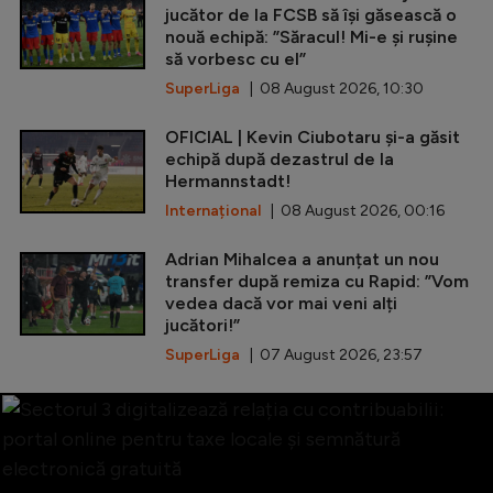
jucător de la FCSB să își găsească o
nouă echipă: ”Săracul! Mi-e și rușine
să vorbesc cu el”
SuperLiga
| 08 August 2026, 10:30
OFICIAL | Kevin Ciubotaru și-a găsit
echipă după dezastrul de la
Hermannstadt!
Internațional
| 08 August 2026, 00:16
Adrian Mihalcea a anunțat un nou
transfer după remiza cu Rapid: ”Vom
vedea dacă vor mai veni alți
jucători!”
SuperLiga
| 07 August 2026, 23:57