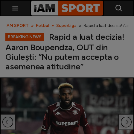
iAM SPORT
Fotbal
SuperLiga
Rapid a luat decizia! Aar
Rapid a luat decizia!
BREAKING NEWS
Aaron Boupendza, OUT din
Giulești: ”Nu putem accepta o
asemenea atitudine”
SuperLiga
Liga 2
Cupa României
Echipa Națională
U21
Fotbal feminin