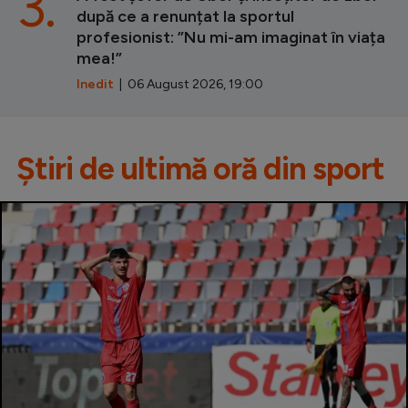
3.
după ce a renunțat la sportul
profesionist: ”Nu mi-am imaginat în viața
mea!”
Inedit
| 06 August 2026, 19:00
Știri de ultimă oră din sport