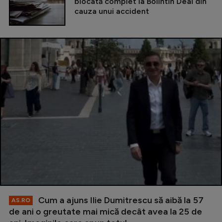
blocată complet la Bolintin Deal din
cauza unui accident
Cum a ajuns Ilie Dumitrescu să aibă la 57
AS.RO
de ani o greutate mai mică decât avea la 25 de