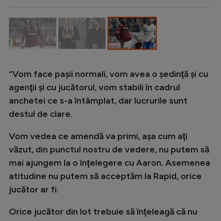
Intră în cont
Creează cont
“Vom face paşii normali, vom avea o şedinţă şi cu
agenţii şi cu jucătorul, vom stabili în cadrul
anchetei ce s-a întâmplat, dar lucrurile sunt
destul de clare.
Vom vedea ce amendă va primi, aşa cum aţi
văzut, din punctul nostru de vedere, nu putem să
mai ajungem la o înţelegere cu Aaron. Asemenea
atitudine nu putem să acceptăm la Rapid, orice
jucător ar fi.
Orice jucător din lot trebuie să înţeleagă că nu