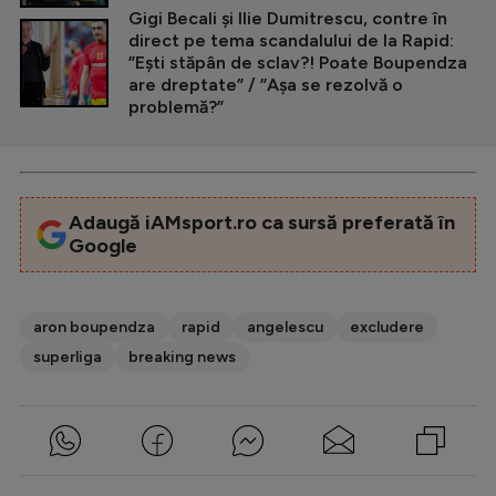
Gigi Becali și Ilie Dumitrescu, contre în
direct pe tema scandalului de la Rapid:
”Ești stăpân de sclav?! Poate Boupendza
are dreptate” / ”Așa se rezolvă o
problemă?”
Adaugă iAMsport.ro ca sursă preferată în
Google
aron boupendza
rapid
angelescu
excludere
superliga
breaking news