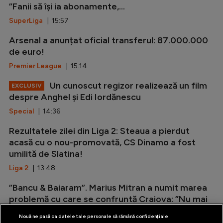
”Fanii să își ia abonamente,...
SuperLiga
| 15:57
Arsenal a anunțat oficial transferul: 87.000.000
de euro!
Premier League
| 15:14
Un cunoscut regizor realizează un film
EXCLUSIV
despre Anghel și Edi Iordănescu
Special
| 14:36
Rezultatele zilei din Liga 2: Steaua a pierdut
acasă cu o nou-promovată, CS Dinamo a fost
umilită de Slatina!
Liga 2
| 13:48
”Bancu & Baiaram”. Marius Mitran a numit marea
problemă cu care se confruntă Craiova: ”Nu mai
are această armă”
Nouă ne pasă ca datele tale personale să rămână confidențiale