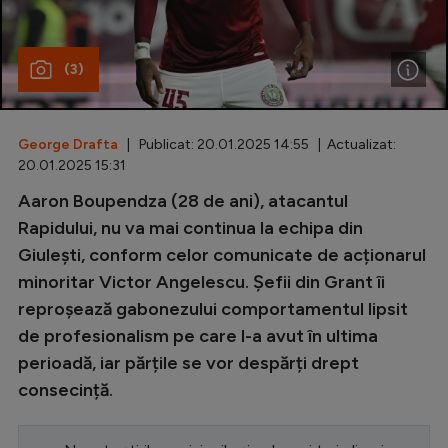
Special
(3)
Diverse
Inedit
George Drafta
| Publicat: 20.01.2025 14:55 | Actualizat:
Clasamente
20.01.2025 15:31
Aaron Boupendza (28 de ani), atacantul
Rapidului, nu va mai continua la echipa din
Giulești, conform celor comunicate de acționarul
Champions League
minoritar Victor Angelescu. Șefii din Grant îi
Europa League
reproșează gabonezului comportamentul lipsit
Conference League
de profesionalism pe care l-a avut în ultima
perioadă, iar părțile se vor despărți drept
CM 2026
consecință.
Premier League
LaLiga