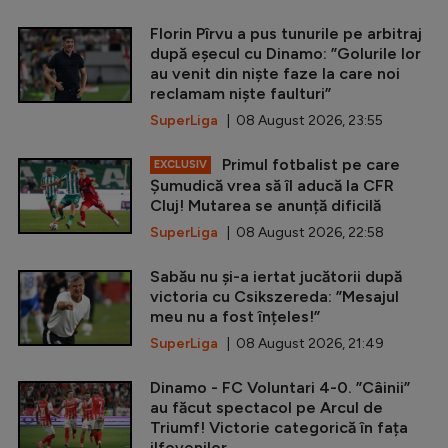
Florin Pîrvu a pus tunurile pe arbitraj
după eșecul cu Dinamo: ”Golurile lor
au venit din niște faze la care noi
reclamam niște faulturi”
SuperLiga
| 08 August 2026, 23:55
Primul fotbalist pe care
EXCLUSIV
Șumudică vrea să îl aducă la CFR
Cluj! Mutarea se anunță dificilă
SuperLiga
| 08 August 2026, 22:58
Sabău nu și-a iertat jucătorii după
victoria cu Csikszereda: ”Mesajul
meu nu a fost înțeles!”
SuperLiga
| 08 August 2026, 21:49
Dinamo - FC Voluntari 4-0. ”Câinii”
au făcut spectacol pe Arcul de
Triumf! Victorie categorică în fața
ilfovenilor