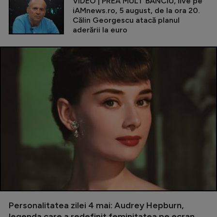
VIDEO | PREA MULT BANCIU, live pe
iAMnews.ro, 5 august, de la ora 20.
Călin Georgescu atacă planul
aderării la euro
Personalitatea zilei 4 mai: Audrey Hepburn,
legenda care a redefinit feminitatea pe ecran