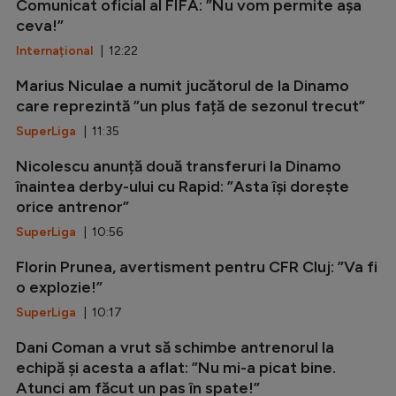
Comunicat oficial al FIFA: ”Nu vom permite așa
ceva!”
Internațional
| 12:22
Marius Niculae a numit jucătorul de la Dinamo
care reprezintă ”un plus față de sezonul trecut”
SuperLiga
| 11:35
Nicolescu anunță două transferuri la Dinamo
înaintea derby-ului cu Rapid: ”Asta își dorește
orice antrenor”
SuperLiga
| 10:56
Florin Prunea, avertisment pentru CFR Cluj: ”Va fi
o explozie!”
SuperLiga
| 10:17
Dani Coman a vrut să schimbe antrenorul la
echipă și acesta a aflat: ”Nu mi-a picat bine.
Atunci am făcut un pas în spate!”