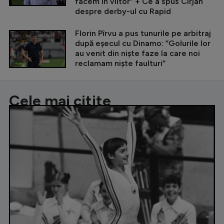
facem în viitor” + Ce a spus Cîrjan
despre derby-ul cu Rapid
Florin Pîrvu a pus tunurile pe arbitraj
după eșecul cu Dinamo: ”Golurile lor
au venit din niște faze la care noi
reclamam niște faulturi”
Cele mai citite