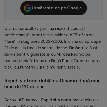
Serie A
Urmărește-ne pe Google
Bundesliga
Ligue 1
Ultima oară, alb-vișiniii au realizat această
Campionate
performanță împotriva rivalilor din ”Ștefan cel
Mare” în stagiunea 2002-2003. În urmă cu aproape
Starurile fotbalului
21 de ani, la final de sezon, deznodământul a fost
EURO 2024
de vis pentru giuleșteni: cu Mircea Rednic pe
Stranieri
banca tehnică, trupa de lângă Podul Grant cucerea
titlul cu numărul 3 și ultimul din visterie.
Clasamente
Rapid, victorie dublă cu Dinamo după mai
bine de 20 de ani
Tenis
Derby-ul Dinamo – Rapid și-a consumat duelul cu
Handbal
numărul 115 din prima ligă a fotbalului românesc.