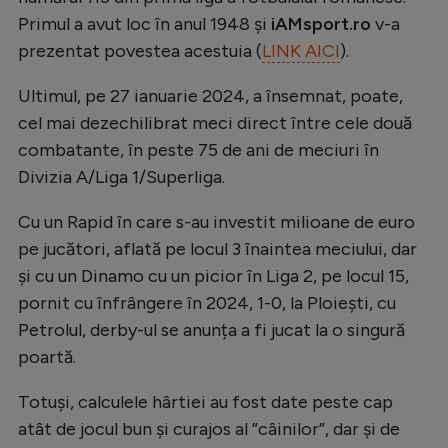
Natație
Primul a avut loc în anul 1948 și
iAMsport.ro
v-a
prezentat povestea acestuia (
LINK AICI
).
Formula 1
Gimnastică
Ultimul, pe 27 ianuarie 2024, a însemnat, poate,
cel mai dezechilibrat meci direct între cele două
Auto
combatante, în peste 75 de ani de meciuri în
Rugby
Divizia A/Liga 1/Superliga.
Ciclism
Cu un Rapid în care s-au investit milioane de euro
Alte sporturi
pe jucători, aflată pe locul 3 înaintea meciului, dar
și cu un Dinamo cu un picior în Liga 2, pe locul 15,
JO 2024
pornit cu înfrângere în 2024, 1-0, la Ploiești, cu
JO 2026
Petrolul, derby-ul se anunța a fi jucat la o singură
poartă.
Totuși, calculele hârtiei au fost date peste cap
atât de jocul bun și curajos al ”câinilor”, dar și de