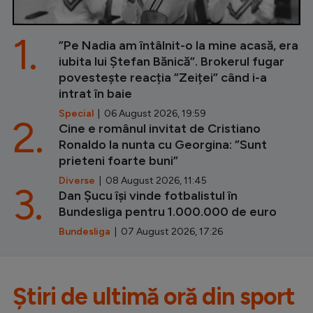
1.
”Pe Nadia am întâlnit-o la mine acasă, era
iubita lui Ștefan Bănică”. Brokerul fugar
povestește reacția ”Zeiței” când i-a
intrat în baie
Special
| 06 August 2026, 19:59
2.
Cine e românul invitat de Cristiano
Ronaldo la nunta cu Georgina: ”Sunt
prieteni foarte buni”
Diverse
| 08 August 2026, 11:45
3.
Dan Șucu își vinde fotbalistul în
Bundesliga pentru 1.000.000 de euro
Bundesliga
| 07 August 2026, 17:26
Știri de ultimă oră din sport