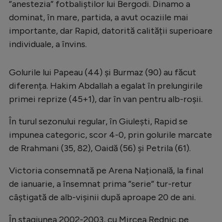
Intră în cont
”anestezia” fotbaliștilor lui Bergodi. Dinamo a
dominat, în mare, partida, a avut ocaziile mai
Creează cont
importante, dar Rapid, datorită calității superioare
individuale, a învins.
Golurile lui Papeau (44) și Burmaz (90) au făcut
diferența. Hakim Abdallah a egalat în prelungirile
primei reprize (45+1), dar în van pentru alb-roșii.
În turul sezonului regular, în Giulești, Rapid se
impunea categoric, scor 4-0, prin golurile marcate
de Rrahmani (35, 82), Oaidă (56) și Petrila (61).
Victoria consemnată pe Arena Națională, la final
de ianuarie, a însemnat prima ”serie” tur-retur
câștigată de alb-vișinii după aproape 20 de ani.
În stagiunea 2002-2003, cu Mircea Rednic pe