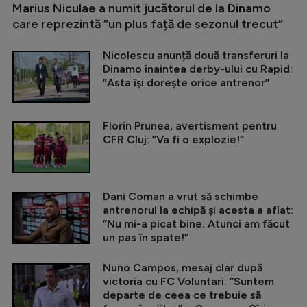
Marius Niculae a numit jucătorul de la Dinamo
care reprezintă ”un plus față de sezonul trecut”
Nicolescu anunță două transferuri la
Dinamo înaintea derby-ului cu Rapid:
”Asta își dorește orice antrenor”
Florin Prunea, avertisment pentru
CFR Cluj: ”Va fi o explozie!”
Dani Coman a vrut să schimbe
antrenorul la echipă și acesta a aflat:
”Nu mi-a picat bine. Atunci am făcut
un pas în spate!”
Nuno Campos, mesaj clar după
victoria cu FC Voluntari: ”Suntem
departe de ceea ce trebuie să