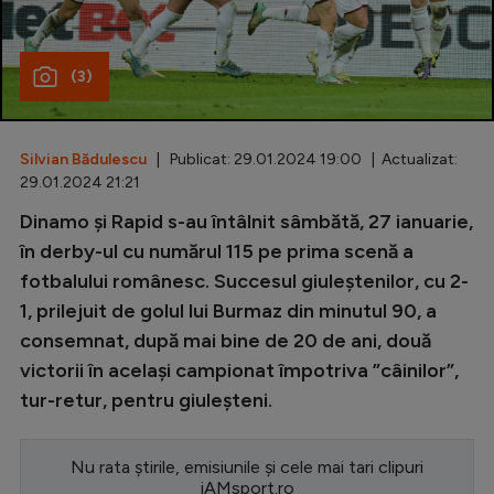
Special
(3)
Diverse
Inedit
Silvian Bădulescu
| Publicat: 29.01.2024 19:00 | Actualizat:
Clasamente
29.01.2024 21:21
Dinamo și Rapid s-au întâlnit sâmbătă, 27 ianuarie,
în derby-ul cu numărul 115 pe prima scenă a
fotbalului românesc. Succesul giuleștenilor, cu 2-
Champions League
1, prilejuit de golul lui Burmaz din minutul 90, a
Europa League
consemnat, după mai bine de 20 de ani, două
Conference League
victorii în același campionat împotriva ”câinilor”,
tur-retur, pentru giuleșteni.
CM 2026
Premier League
Nu rata știrile, emisiunile și cele mai tari clipuri
LaLiga
iAMsport.ro