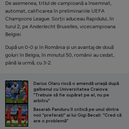
De asemenea, titlul de campioană a însemnat,
automat, calificarea în preliminariile UEFA
Champions League. Sorții aduceau Rapidului, în
turul 2, pe Anderlecht Bruxelles, vicecampioana
Belgiei.
După un 0-0 și în România și un avantaj de două
goluri în Belgia, în minutul 50, românii au cedat,
până la urmă, cu 3-2.
CITEȘTE ȘI
Darius Olaru riscă o amendă uriașă după
galbenul cu Universitatea Craiova:
”Trebuie să fie supărat pe el, nu pe
arbitru”
Basarab Panduru îl critică pe unul dintre
noii ”preferați” ai lui Gigi Becali: ”Cred că
are o problemă”