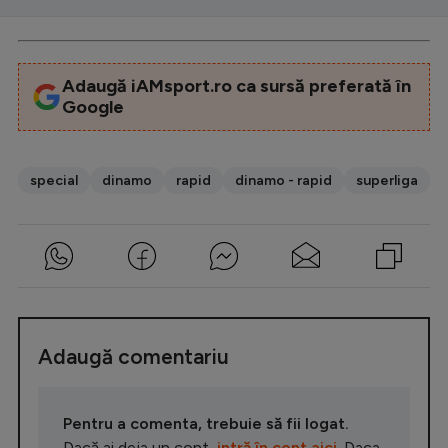
Adaugă iAMsport.ro ca sursă preferată în
Google
special
dinamo
rapid
dinamo - rapid
superliga
Adaugă comentariu
Pentru a comenta, trebuie să fii logat.
Dacă ai deja un cont,
intră în cont aici
. Daca