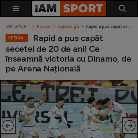
iAM SPORT
Fotbal
SuperLiga
Rapid a pus capăt secetei
Rapid a pus capăt
SPECIAL
secetei de 20 de ani! Ce
înseamnă victoria cu Dinamo, de
pe Arena Națională
SuperLiga
Liga 2
Cupa României
Echipa Națională
U21
Fotbal feminin