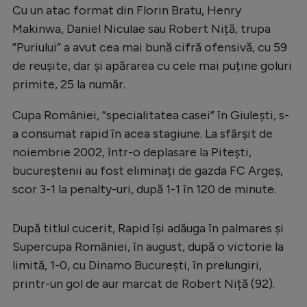
Cu un atac format din Florin Bratu, Henry
Makinwa, Daniel Niculae sau Robert Niță, trupa
”Puriului” a avut cea mai bună cifră ofensivă, cu 59
de reușite, dar și apărarea cu cele mai puține goluri
primite, 25 la număr.
Cupa României, ”specialitatea casei” în Giulești, s-
a consumat rapid în acea stagiune. La sfârșit de
noiembrie 2002, într-o deplasare la Pitești,
bucureștenii au fost eliminați de gazda FC Argeș,
scor 3-1 la penalty-uri, după 1-1 în 120 de minute.
După titlul cucerit, Rapid își adăuga în palmares și
Supercupa României, în august, după o victorie la
limită, 1-0, cu Dinamo București, în prelungiri,
printr-un gol de aur marcat de Robert Niță (92).