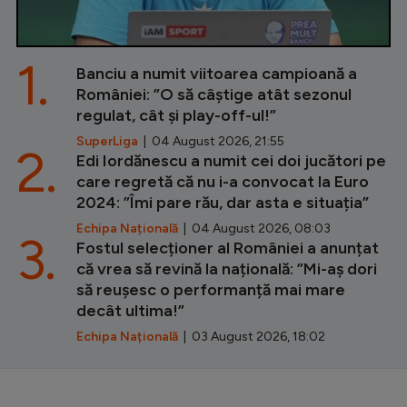
1.
Banciu a numit viitoarea campioană a
României: ”O să câștige atât sezonul
regulat, cât și play-off-ul!”
SuperLiga
| 04 August 2026, 21:55
2.
Edi Iordănescu a numit cei doi jucători pe
care regretă că nu i-a convocat la Euro
2024: ”Îmi pare rău, dar asta e situația”
Echipa Națională
| 04 August 2026, 08:03
3.
Fostul selecționer al României a anunțat
că vrea să revină la națională: ”Mi-aș dori
să reușesc o performanță mai mare
decât ultima!”
Echipa Națională
| 03 August 2026, 18:02