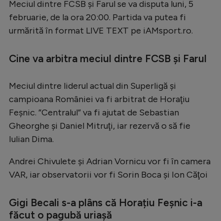
Meciul dintre FCSB și Farul se va disputa luni, 5
Serie A
februarie, de la ora 20:00. Partida va putea fi
urmărită în format LIVE TEXT pe iAMsport.ro.
Bundesliga
Ligue 1
Cine va arbitra meciul dintre FCSB și Farul
Campionate
Meciul dintre liderul actual din Superligă și
Starurile fotbalului
campioana României va fi arbitrat de Horaţiu
EURO 2024
Feşnic. ”Centralul” va fi ajutat de Sebastian
Stranieri
Gheorghe şi Daniel Mitruţi, iar rezervă o să fie
Iulian Dima.
Clasamente
Andrei Chivulete şi Adrian Vornicu vor fi în camera
VAR, iar observatorii vor fi Sorin Boca şi Ion Căţoi
Tenis
Gigi Becali s-a plâns că Horațiu Feșnic i-a
Handbal
făcut o pagubă uriașă