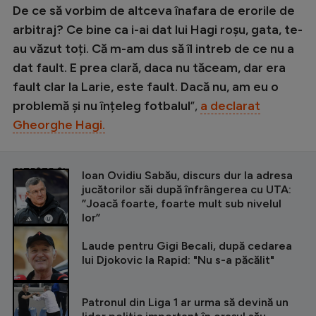
De ce să vorbim de altceva înafara de erorile de
arbitraj? Ce bine ca i-ai dat lui Hagi roșu, gata, te-
au văzut toți. Că m-am dus să îl intreb de ce nu a
dat fault. E prea clară, daca nu tăceam, dar era
fault clar la Larie, este fault. Dacă nu, am eu o
problemă și nu înțeleg fotbalul
”,
a declarat
Gheorghe Hagi.
CITEȘTE ȘI
Ioan Ovidiu Sabău, discurs dur la adresa
jucătorilor săi după înfrângerea cu UTA:
”Joacă foarte, foarte mult sub nivelul
lor”
Laude pentru Gigi Becali, după cedarea
lui Djokovic la Rapid: "Nu s-a păcălit"
Patronul din Liga 1 ar urma să devină un