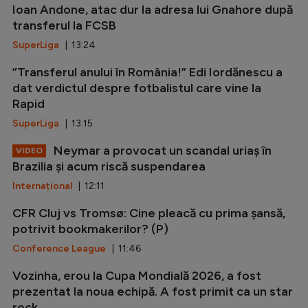
Ioan Andone, atac dur la adresa lui Gnahore după
transferul la FCSB
SuperLiga
| 13:24
”Transferul anului în România!” Edi Iordănescu a
dat verdictul despre fotbalistul care vine la
Rapid
SuperLiga
| 13:15
Neymar a provocat un scandal uriaș în
VIDEO
Brazilia și acum riscă suspendarea
Internațional
| 12:11
CFR Cluj vs Tromsø: Cine pleacă cu prima șansă,
potrivit bookmakerilor? (P)
Conference League
| 11:46
Vozinha, erou la Cupa Mondială 2026, a fost
prezentat la noua echipă. A fost primit ca un star
rock