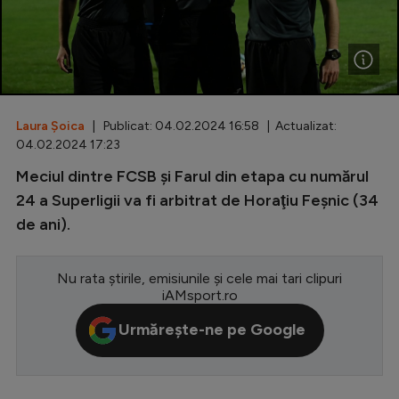
Special
Diverse
Inedit
Laura Șoica
| Publicat: 04.02.2024 16:58 | Actualizat:
Clasamente
04.02.2024 17:23
Meciul dintre FCSB și Farul din etapa cu numărul
24 a Superligii va fi arbitrat de Horaţiu Feşnic (34
de ani).
Champions League
Europa League
Nu rata știrile, emisiunile și cele mai tari clipuri
Conference League
iAMsport.ro
CM 2026
Urmărește-ne pe Google
Premier League
LaLiga