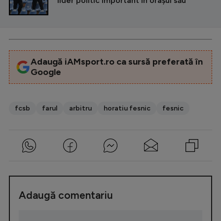
lider politic important în orașul său
Adaugă iAMsport.ro ca sursă preferată în
Google
fcsb
farul
arbitru
horatiu fesnic
fesnic
Adaugă comentariu