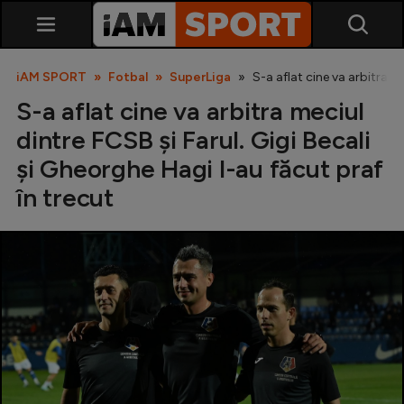
iAM SPORT
Fotbal
SuperLiga
S-a aflat cine va arbitra m
S-a aflat cine va arbitra meciul
dintre FCSB și Farul. Gigi Becali
și Gheorghe Hagi l-au făcut praf
în trecut
SuperLiga
Liga 2
Cupa României
Echipa Națională
U21
Fotbal feminin