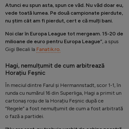
Intră în cont
Atunci eu spun asta, spun ce văd. Nu văd doar eu,
Creează cont
vede toată lumea. Pe două campionate pierdute,
nu știm cât am fi pierdut, cert e că mulți bani.
Noi clar în Europa League tot mergeam. 15-20 de
milioane de euro pentru Europa League”
, a spus
Gigi Becali la
Fanatik.ro.
Hagi, nemulțumit de cum arbitrează
Horațiu Feșnic
În meciul dintre Farul și Hermannstadt, scor 1-1, în
runda cu numărul 16 din Superliga, Hagi a primit un
cartonaș roșu de la Horațiu Feșnic după ce
”Regele” a fost nemulțumit de cum a fost arbitrată
o fază a partidei.