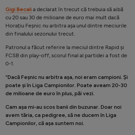
Natație
Gigi Becali
a declarat în trecut că trebuia să aibă
cu 20 sau 30 de milioane de euro mai mult dacă
Formula 1
Horațiu Feșnic nu arbitra așa unul dintre meciurile
Gimnastică
din finalului sezonului trecut.
Auto
Patronul a făcut referire la meciul dintre Rapid și
Rugby
FCSB din play-off, scorul final al partidei a fost de
Ciclism
0-1.
Alte sporturi
“Dacă Feșnic nu arbitra așa, noi eram campioni. Și
JO 2024
poate și în Liga Campionilor. Poate aveam 20-30
de milioane de euro în plus, păi vezi.
JO 2026
Cam așa mi-au scos banii din buzunar. Doar noi
avem tăria, ca pedigree, să ne ducem în Liga
Campionilor, că așa suntem noi.