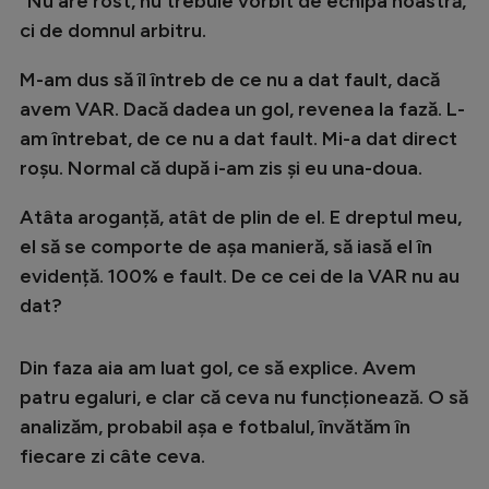
”Nu are rost, nu trebuie vorbit de echipa noastră,
ci de domnul arbitru.
M-am dus să îl întreb de ce nu a dat fault, dacă
avem VAR. Dacă dadea un gol, revenea la fază. L-
am întrebat, de ce nu a dat fault. Mi-a dat direct
roșu. Normal că după i-am zis și eu una-doua.
Atâta aroganță, atât de plin de el. E dreptul meu,
el să se comporte de așa manieră, să iasă el în
evidență. 100% e fault. De ce cei de la VAR nu au
dat?
Din faza aia am luat gol, ce să explice. Avem
patru egaluri, e clar că ceva nu funcționează. O să
analizăm, probabil așa e fotbalul, învătăm în
fiecare zi câte ceva.