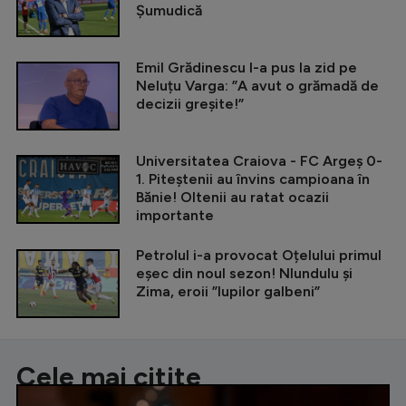
Șumudică
Emil Grădinescu l-a pus la zid pe
Neluțu Varga: ”A avut o grămadă de
decizii greșite!”
Universitatea Craiova - FC Argeș 0-
1. Piteștenii au învins campioana în
Bănie! Oltenii au ratat ocazii
importante
Petrolul i-a provocat Oțelului primul
eșec din noul sezon! Nlundulu și
Zima, eroii ”lupilor galbeni”
Cele mai citite