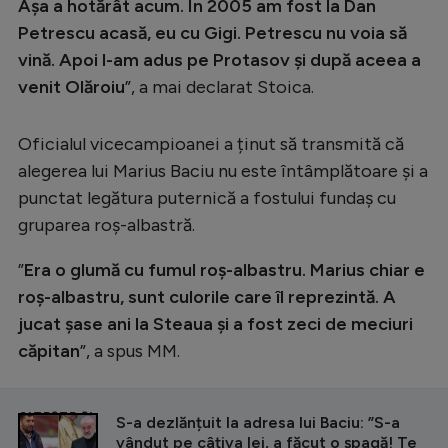
Intră în cont
Așa a hotărât acum. În 2005 am fost la Dan
Petrescu acasă, eu cu Gigi. Petrescu nu voia să
Creează cont
vină. Apoi l-am adus pe Protasov și după aceea a
venit Olăroiu
”, a mai declarat Stoica.
Oficialul vicecampioanei a ținut să transmită că
alegerea lui Marius Baciu nu este întâmplătoare și a
punctat legătura puternică a fostului fundaș cu
gruparea roș-albastră.
”
Era o glumă cu fumul roș-albastru. Marius chiar e
roș-albastru, sunt culorile care îl reprezintă. A
jucat șase ani la Steaua și a fost zeci de meciuri
căpitan
”, a spus MM.
CITEȘTE ȘI
S-a dezlănțuit la adresa lui Baciu: ”S-a
vândut pe câțiva lei, a făcut o șpagă! Te