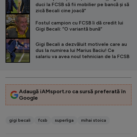
duci la FCSB să fii mobilier pe bancă și să
zică Becali cine joacă”
Fostul campion cu FCSB îi dă credit lui
Gigi Becali: ”O variantă bună”
Gigi Becali a dezvăluit motivele care au
dus la numirea lui Marius Baciu! Ce
salariu va avea noul tehnician de la FCSB
Adaugă iAMsport.ro ca sursă preferată în
Google
gigi becali
fcsb
superliga
mihai stoica