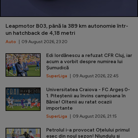
Leapmotor B03, până la 389 km autonomie într-
un hatchback de 4,18 metri
Auto
| 09 August 2026, 23:20
Edi Iordănescu a refuzat CFR Cluj, iar
acum a vorbit despre numirea lui
Șumudică
SuperLiga
| 09 August 2026, 22:45
Universitatea Craiova - FC Argeș 0-
1. Piteștenii au învins campioana în
Bănie! Oltenii au ratat ocazii
importante
SuperLiga
| 09 August 2026, 21:15
Petrolul i-a provocat Oțelului primul
eșec din noul sezon! Nlundulu și