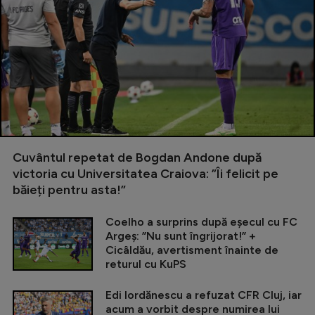
Cuvântul repetat de Bogdan Andone după
victoria cu Universitatea Craiova: ”Îi felicit pe
băieți pentru asta!”
Coelho a surprins după eșecul cu FC
Argeș: ”Nu sunt îngrijorat!” +
Cicâldău, avertisment înainte de
returul cu KuPS
Edi Iordănescu a refuzat CFR Cluj, iar
acum a vorbit despre numirea lui