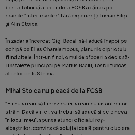
banca tehnică a celor de la FCSB a rămas pe
Serie A
mâinile ”interimarilor” fără experiență Lucian Filip
Bundesliga
și Alin Stoica.
Ligue 1
În zadar a încercat Gigi Becali să-l aducă înapoi pe
Campionate
echipă pe Elias Charalambous, planurile cipriotului
Starurile fotbalului
fiind altele. Într-un final, omul de afaceri a decis să-
EURO 2024
l instaleze principal pe Marius Baciu, fostul fundaș
al celor de la Steaua.
Stranieri
Clasamente
Mihai Stoica nu pleacă de la FCSB
”
Eu nu vreau să lucrez cu ei, vreau cu un antrenor
străin. Dacă vin ei, va trebui să aducă și pe cineva
Tenis
în locul meu
”, spunea atunci oficialul roș-
albaștrilor, convins că soluția ideală pentru club era
Handbal