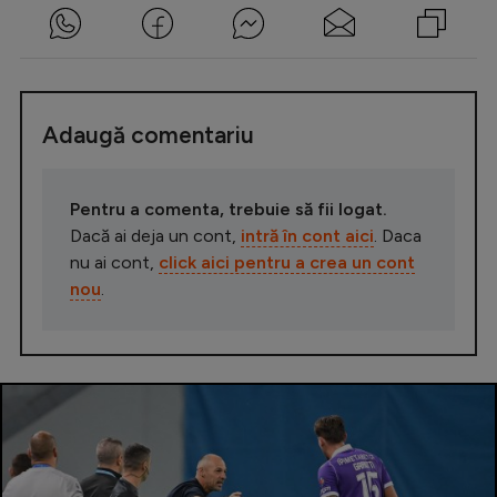
Adaugă comentariu
Pentru a comenta, trebuie să fii logat.
Dacă ai deja un cont,
intră în cont aici
. Daca
nu ai cont,
click aici pentru a crea un cont
nou
.