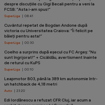
despre discuțiile cu Gigi Becali pentru a veni la
FCSB: ”Asta i-am spus!”
SuperLiga
| 08:41
Cuvântul repetat de Bogdan Andone după
victoria cu Universitatea Craiova: ”Îi felicit pe
băieți pentru asta!”
SuperLiga
| 00:30
Coelho a surprins după eșecul cu FC Argeș: ”Nu
sunt îngrijorat!” + Cicâldău, avertisment înainte
de returul cu KuPS
SuperLiga
| 00:10
Leapmotor B03, până la 389 km autonomie într-
un hatchback de 4,18 metri
Auto
| 23:20
Edi Iordănescu a refuzat CFR Cluj, iar acum a