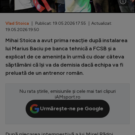
Special
Diverse
Vlad Stoica
| Publicat: 19.05.2026 17:55 | Actualizat:
19.05.2026 19:50
Inedit
Mihai Stoica a avut prima reacție după instalarea
Clasamente
lui Marius Baciu pe banca tehnică a FCSB și a
explicat de ce amenința în urmă cu doar câteva
săptămâni că își va da demisia dacă echipa va fi
preluată de un antrenor român.
Champions League
Europa League
Nu rata știrile, emisiunile și cele mai tari clipuri
iAMsport.ro
Conference League
Urmărește-ne pe Google
CM 2026
Premier League
LaLiga
După plecarea intempestivă a lui Mirel Rădoi,