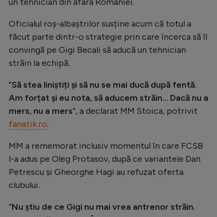
un tehnician din afara României.
Natație
Oficialul roș-albaștrilor susține acum că totul a
Formula 1
făcut parte dintr-o strategie prin care încerca să îl
Gimnastică
convingă pe Gigi Becali să aducă un tehnician
străin la echipă.
Auto
Rugby
”
Să stea liniștiți și să nu se mai ducă după fentă.
Am forțat și eu nota, să aducem străin… Dacă nu a
Ciclism
mers, nu a mers
”, a declarat MM Stoica, potrivit
Alte sporturi
fanatik.ro
.
JO 2024
MM a rememorat inclusiv momentul în care FCSB
JO 2026
l-a adus pe Oleg Protasov, după ce variantele Dan
Petrescu și Gheorghe Hagi au refuzat oferta
clubului.
”
Nu știu de ce Gigi nu mai vrea antrenor străin.