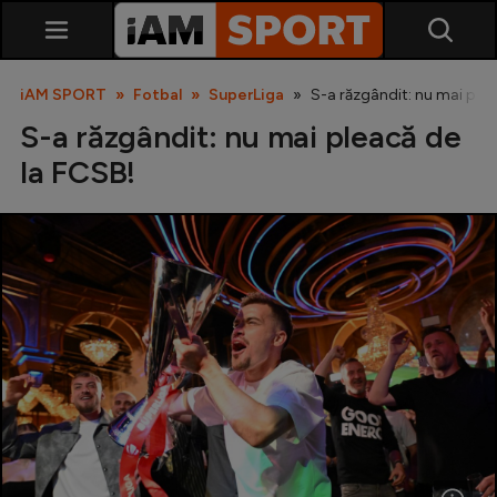
iAM SPORT
Fotbal
SuperLiga
S-a răzgândit: nu mai plea
S-a răzgândit: nu mai pleacă de
la FCSB!
SuperLiga
Liga 2
Cupa României
Echipa Națională
U21
Fotbal feminin