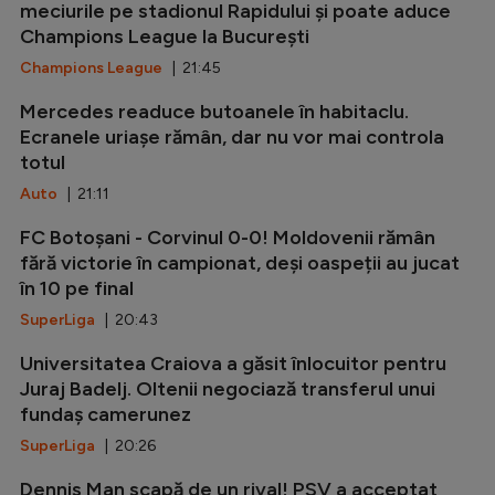
meciurile pe stadionul Rapidului și poate aduce
Champions League la București
Champions League
| 21:45
Mercedes readuce butoanele în habitaclu.
Ecranele uriașe rămân, dar nu vor mai controla
totul
Auto
| 21:11
FC Botoșani - Corvinul 0-0! Moldovenii rămân
fără victorie în campionat, deși oaspeții au jucat
în 10 pe final
SuperLiga
| 20:43
Universitatea Craiova a găsit înlocuitor pentru
Juraj Badelj. Oltenii negociază transferul unui
fundaș camerunez
SuperLiga
| 20:26
Dennis Man scapă de un rival! PSV a acceptat