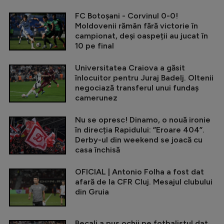
FC Botoșani - Corvinul 0-0!
Moldovenii rămân fără victorie în
campionat, deși oaspeții au jucat în
10 pe final
Universitatea Craiova a găsit
înlocuitor pentru Juraj Badelj. Oltenii
negociază transferul unui fundaș
camerunez
Nu se opresc! Dinamo, o nouă ironie
în direcția Rapidului: ”Eroare 404”.
Derby-ul din weekend se joacă cu
casa închisă
OFICIAL | Antonio Folha a fost dat
afară de la CFR Cluj. Mesajul clubului
din Gruia
Becali a pus ochii pe fotbalistul dat