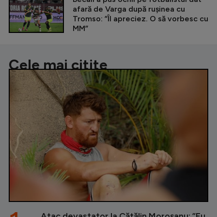
afară de Varga după rușinea cu
Tromso: ”Îl apreciez. O să vorbesc cu
MM”
Cele mai citite
Atac devastator la Cătălin Moroșanu: ”Eu