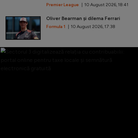
Premier League
| 10 August 2026, 18:41
Oliver Bearman și dilema Ferrari
Formula 1
| 10 August 2026, 17:38