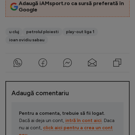
Adaugă iAMsport.ro ca sursă preferată în
Google
u cluj
petrolul ploiesti
play-out liga 1
ioan ovidiu sabau
Adaugă comentariu
Pentru a comenta, trebuie să fii logat.
Dacă ai deja un cont,
intră în cont aici
. Daca
nu ai cont,
click aici pentru a crea un cont
nou
.