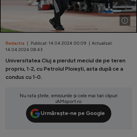
Special
Diverse
Inedit
Redactia
| Publicat: 14.04.2024 00:09 | Actualizat:
Clasamente
14.04.2024 08:43
Universitatea Cluj a pierdut meciul de pe teren
propriu, 1-2, cu Petrolul Ploiești, asta după ce a
condus cu 1-0.
Champions League
Europa League
Nu rata știrile, emisiunile și cele mai tari clipuri
Conference League
iAMsport.ro
CM 2026
Urmărește-ne pe Google
Premier League
LaLiga