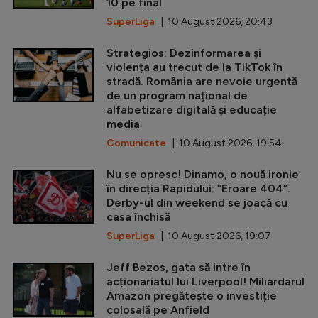
10 pe final
SuperLiga
| 10 August 2026, 20:43
Strategios: Dezinformarea și
violența au trecut de la TikTok în
stradă. România are nevoie urgentă
de un program național de
alfabetizare digitală și educație
media
Comunicate
| 10 August 2026, 19:54
Nu se opresc! Dinamo, o nouă ironie
în direcția Rapidului: ”Eroare 404”.
Derby-ul din weekend se joacă cu
casa închisă
SuperLiga
| 10 August 2026, 19:07
Jeff Bezos, gata să intre în
acționariatul lui Liverpool! Miliardarul
Amazon pregătește o investiție
colosală pe Anfield