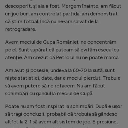
descoperit, și aia a fost. Mergem înainte, am făcut
Natație
un joc bun, am controlat partida, am demonstrat
Formula 1
că știm fotbal. Încă nu ne-am salvat de la
Gimnastică
retrogradare.
Auto
Avem meciul de Cupa României, ne concentrăm
Rugby
pe el. Sunt supărat că puteam să evităm eșecul cu
atenție. Am crezut că Petrolul nu ne poate marca.
Ciclism
Alte sporturi
Am avut și posesie, undeva la 60-70 la sută, sunt
niște statistici, date, dar e meciul pierdut. Trebuie
JO 2024
să avem putere să ne refacem. Nu am făcut
JO 2026
schimbări cu gândul la meciul de Cupă.
Poate nu am fost inspirat la schimbări. După e ușor
să tragi concluzii, probabil că trebuia să gândesc
altfel, la 2-1 să avem alt sistem de joc. E presiune,