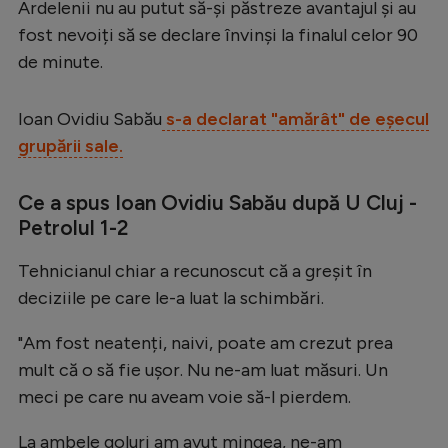
Ardelenii nu au putut să-și păstreze avantajul și au
Serie A
fost nevoiți să se declare învinși la finalul celor 90
de minute.
Bundesliga
Ligue 1
Ioan Ovidiu Sabău
s-a declarat "amărât" de eșecul
Campionate
grupării sale.
Starurile fotbalului
Ce a spus Ioan Ovidiu Sabău după U Cluj -
EURO 2024
Petrolul 1-2
Stranieri
Tehnicianul chiar a recunoscut că a greșit în
Clasamente
deciziile pe care le-a luat la schimbări.
"Am fost neatenți, naivi, poate am crezut prea
mult că o să fie ușor. Nu ne-am luat măsuri. Un
Tenis
meci pe care nu aveam voie să-l pierdem.
Handbal
La ambele goluri am avut mingea, ne-am