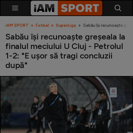
iAM SPORT
Fotbal
SuperLiga
Sabău își recunoaște greșeal
Sabău își recunoaște greșeala la
finalul meciului U Cluj - Petrolul
1-2: "E ușor să tragi concluzii
după"
SuperLiga
Liga 2
Cupa României
Echipa Națională
U21
Fotbal feminin