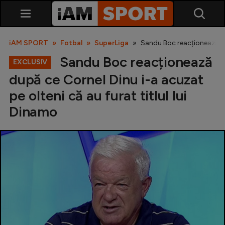
iAM SPORT
Fotbal
SuperLiga
Sandu Boc reacționează dup
Sandu Boc reacționează
EXCLUSIV
după ce Cornel Dinu i-a acuzat
pe olteni că au furat titlul lui
Dinamo
SuperLiga
Liga 2
Cupa României
Echipa Națională
U21
Fotbal feminin