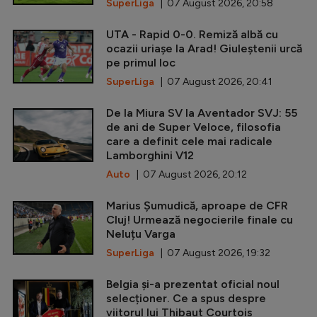
SuperLiga
| 07 August 2026, 20:58
UTA - Rapid 0-0. Remiză albă cu
ocazii uriașe la Arad! Giuleștenii urcă
pe primul loc
SuperLiga
| 07 August 2026, 20:41
De la Miura SV la Aventador SVJ: 55
de ani de Super Veloce, filosofia
care a definit cele mai radicale
Lamborghini V12
Auto
| 07 August 2026, 20:12
Marius Șumudică, aproape de CFR
Cluj! Urmează negocierile finale cu
Neluțu Varga
SuperLiga
| 07 August 2026, 19:32
Belgia și-a prezentat oficial noul
selecționer. Ce a spus despre
viitorul lui Thibaut Courtois