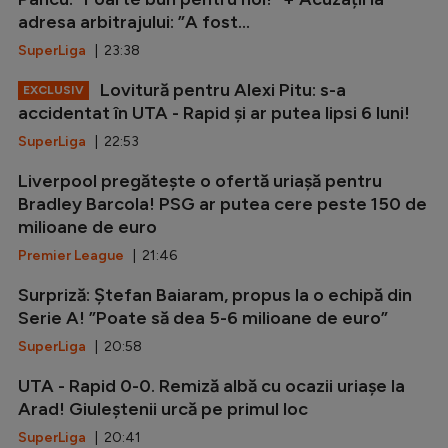
adresa arbitrajului: ”A fost...
SuperLiga
| 23:38
Lovitură pentru Alexi Pitu: s-a
EXCLUSIV
accidentat în UTA - Rapid și ar putea lipsi 6 luni!
SuperLiga
| 22:53
Liverpool pregătește o ofertă uriașă pentru
Bradley Barcola! PSG ar putea cere peste 150 de
milioane de euro
Premier League
| 21:46
Surpriză: Ștefan Baiaram, propus la o echipă din
Serie A! ”Poate să dea 5-6 milioane de euro”
SuperLiga
| 20:58
UTA - Rapid 0-0. Remiză albă cu ocazii uriașe la
Arad! Giuleștenii urcă pe primul loc
SuperLiga
| 20:41