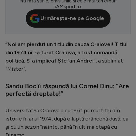
Nu rata știrile, emisiunile și cele mai tari clipuri
iAMsport.ro
Serie A
Urmărește-ne pe Google
Bundesliga
Ligue 1
Campionate
”Noi am pierdut un titlu din cauza Craiovei! Titlul
din 1974 ni l-a furat Craiova, a fost comandă
Starurile fotbalului
politică. S-a implicat Ștefan Andrei”
, a subliniat
EURO 2024
”Mister”.
Stranieri
Sandu Boc îi răspundă lui Cornel Dinu: ”Are
Clasamente
perfectă dreptate!”
Universitatea Craiova a cucerit primul titlu din
istorie în anul 1974, după o luptă crâncenă dusă, ca
Tenis
și cu un sezon înainte, până în ultima etapă cu
Handbal
Dinamo.