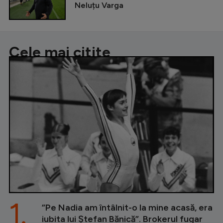
Neluțu Varga
Cele mai citite
1.
”Pe Nadia am întâlnit-o la mine acasă, era
iubita lui Ștefan Bănică”. Brokerul fugar