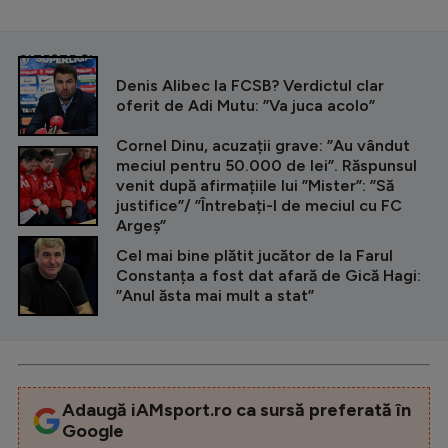
CITEȘTE ȘI
Denis Alibec la FCSB? Verdictul clar
oferit de Adi Mutu: ”Va juca acolo”
Cornel Dinu, acuzații grave: ”Au vândut
meciul pentru 50.000 de lei”. Răspunsul
venit după afirmațiile lui ”Mister”: ”Să
justifice”/ ”Întrebați-l de meciul cu FC
Argeș”
Cel mai bine plătit jucător de la Farul
Constanța a fost dat afară de Gică Hagi:
”Anul ăsta mai mult a stat”
Adaugă iAMsport.ro ca sursă preferată în
Google