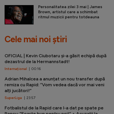
Personalitatea zilei 3 mai | James
Brown, artistul care a schimbat
ritmul muzicii pentru totdeauna
Cele mai noi știri
OFICIAL | Kevin Ciubotaru și-a găsit echipă după
dezastrul de la Hermannstadt!
Internațional
| 00:16
Adrian Mihalcea a anunțat un nou transfer după
remiza cu Rapid: ”Vom vedea dacă vor mai veni
alți jucători!”
SuperLiga
| 23:57
Fotbalistul de la Rapid care l-a dat pe spate pe
Pancu: ”Foarte bun pentru noi!” + Acuzații la