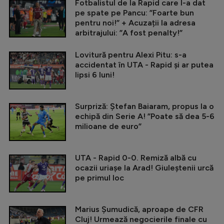
Fotbalistul de la Rapid care l-a dat
pe spate pe Pancu: ”Foarte bun
pentru noi!” + Acuzații la adresa
arbitrajului: ”A fost penalty!”
Lovitură pentru Alexi Pitu: s-a
accidentat în UTA - Rapid și ar putea
lipsi 6 luni!
Surpriză: Ștefan Baiaram, propus la o
echipă din Serie A! ”Poate să dea 5-6
milioane de euro”
UTA - Rapid 0-0. Remiză albă cu
ocazii uriașe la Arad! Giuleștenii urcă
pe primul loc
Marius Șumudică, aproape de CFR
Cluj! Urmează negocierile finale cu