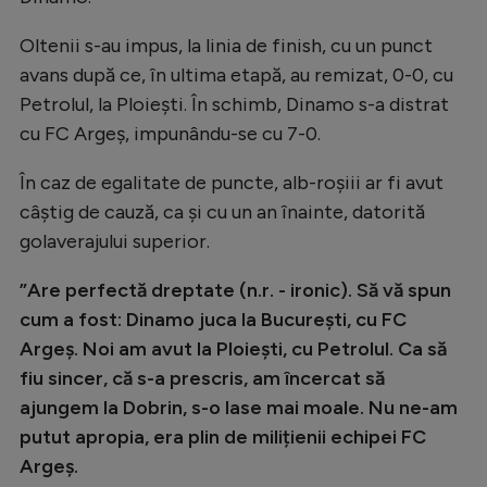
Natație
Oltenii s-au impus, la linia de finish, cu un punct
Formula 1
avans după ce, în ultima etapă, au remizat, 0-0, cu
Gimnastică
Petrolul, la Ploiești. În schimb, Dinamo s-a distrat
cu FC Argeș, impunându-se cu 7-0.
Auto
În caz de egalitate de puncte, alb-roșiii ar fi avut
Rugby
câștig de cauză, ca și cu un an înainte, datorită
Ciclism
golaverajului superior.
Alte sporturi
”Are perfectă dreptate (n.r. - ironic). Să vă spun
JO 2024
cum a fost: Dinamo juca la București, cu FC
JO 2026
Argeș. Noi am avut la Ploiești, cu Petrolul. Ca să
fiu sincer, că s-a prescris, am încercat să
ajungem la Dobrin, s-o lase mai moale. Nu ne-am
putut apropia, era plin de milițienii echipei FC
Argeș.