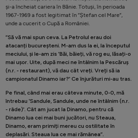
și-a încheiat cariera în Bănie. Totuși, în perioada
1967-1969 a fost legitimat în ”Ștefan cel Mare”,
unde a cucerit o Cupă a României.
”Să vă mai spun ceva. La Petrolul erau doi
atacanți bucureșteni. M-am dus la ei, la începutul
meciului, și le-am zis 'Băi, băieți, vă rog eu, lăsați-o
mai ușor. Uite, după meci ne întâlnim la Pescăruș
(n.r. - restaurant), vă dau cât vreți. Vreți să ia
campionatul Dinamo iar?' Ce înjurături mi-au tras.
Pe final, când mai erau câteva minute, 0-0, mă
întrebau 'Sandule, Sandule, unde ne întâlnim (n.r.
- râde)'. Cât am jucat la Dinamo, pentru că
Dinamo lua cei mai buni jucători, nu Steaua,
Dinamo, eram primiți mereu cu ostilitate în
deplasări. Steaua lua ce mai rămânea”.