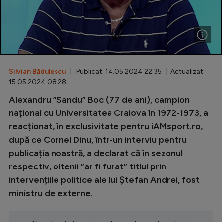
Special
Diverse
Inedit
Silvian Bădulescu
| Publicat: 14.05.2024 22:35 | Actualizat:
Clasamente
15.05.2024 08:28
Alexandru ”Sandu” Boc (77 de ani), campion
național cu Universitatea Craiova în 1972-1973, a
reacționat, în exclusivitate pentru iAMsport.ro,
Champions League
după ce Cornel Dinu, într-un interviu pentru
Europa League
publicația noastră, a declarat că în sezonul
Conference League
respectiv, oltenii ”ar fi furat” titlul prin
intervențiile politice ale lui Ștefan Andrei, fost
CM 2026
ministru de externe.
Premier League
LaLiga