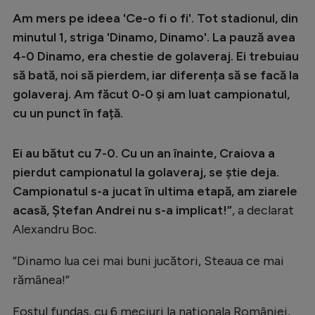
Intră în cont
Am mers pe ideea 'Ce-o fi o fi'. Tot stadionul, din
Creează cont
minutul 1, striga 'Dinamo, Dinamo'. La pauză avea
4-0 Dinamo, era chestie de golaveraj. Ei trebuiau
să bată, noi să pierdem, iar diferența să se facă la
golaveraj. Am făcut 0-0 și am luat campionatul,
cu un punct în față.
Ei au bătut cu 7-0. Cu un an înainte, Craiova a
pierdut campionatul la golaveraj, se știe deja.
Campionatul s-a jucat în ultima etapă, am ziarele
acasă, Ștefan Andrei nu s-a implicat!”
, a declarat
Alexandru Boc.
”Dinamo lua cei mai buni jucători, Steaua ce mai
rămânea!”
Fostul fundaș, cu 6 meciuri la naționala României,