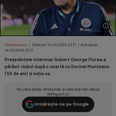
Special
Diverse
Inedit
Clasamente
Vlad Ionescu
| Publicat: 14.02.2024 23:11 | Actualizat:
14.02.2024 23:11
Președintele interimar Robert George Florea a
Champions League
părăsit clubul după o ceartă cu Dorinel Munteanu
(55 de ani) și soția sa.
Europa League
Conference League
Nu rata știrile, emisiunile și cele mai tari clipuri
iAMsport.ro
CM 2026
Urmărește-ne pe Google
Premier League
LaLiga