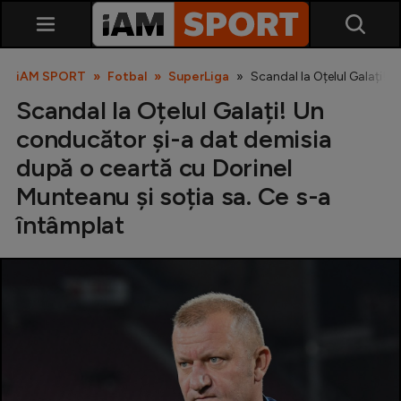
iAM SPORT
Fotbal
SuperLiga
Scandal la Oțelul Galați! 
Scandal la Oțelul Galați! Un
conducător și-a dat demisia
după o ceartă cu Dorinel
Munteanu și soția sa. Ce s-a
întâmplat
SuperLiga
Liga 2
Cupa României
Echipa Națională
U21
Fotbal feminin