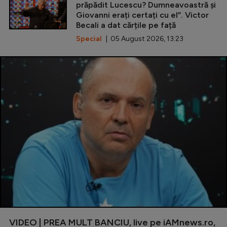
prăpădit Lucescu? Dumneavoastră și
Giovanni erați certați cu el”. Victor
Becali a dat cărțile pe față
Special
| 05 August 2026, 13:23
VIDEO | PREA MULT BANCIU, live pe iAMnews.ro,