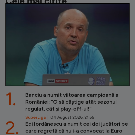
Cele mai citite
1.
Banciu a numit viitoarea campioană a
României: ”O să câștige atât sezonul
regulat, cât și play-off-ul!”
SuperLiga
| 04 August 2026, 21:55
2.
Edi Iordănescu a numit cei doi jucători pe
care regretă că nu i-a convocat la Euro