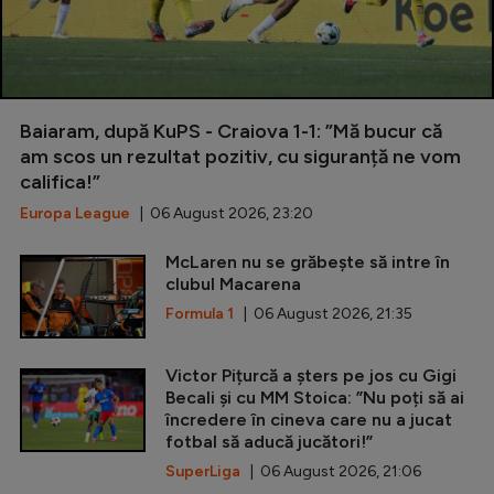
Baiaram, după KuPS - Craiova 1-1: ”Mă bucur că
am scos un rezultat pozitiv, cu siguranță ne vom
califica!”
Europa League
| 06 August 2026, 23:20
McLaren nu se grăbește să intre în
clubul Macarena
Formula 1
| 06 August 2026, 21:35
Victor Pițurcă a șters pe jos cu Gigi
Becali și cu MM Stoica: ”Nu poți să ai
încredere în cineva care nu a jucat
fotbal să aducă jucători!”
SuperLiga
| 06 August 2026, 21:06