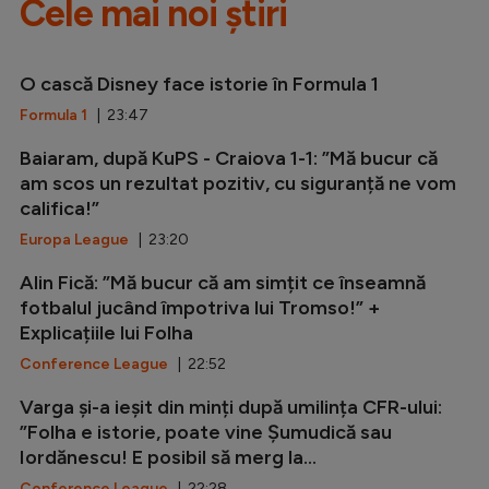
Cele mai noi știri
O cască Disney face istorie în Formula 1
Formula 1
| 23:47
Baiaram, după KuPS - Craiova 1-1: ”Mă bucur că
am scos un rezultat pozitiv, cu siguranță ne vom
califica!”
Europa League
| 23:20
Alin Fică: ”Mă bucur că am simțit ce înseamnă
fotbalul jucând împotriva lui Tromso!” +
Explicațiile lui Folha
Conference League
| 22:52
Varga și-a ieșit din minți după umilința CFR-ului:
”Folha e istorie, poate vine Șumudică sau
Iordănescu! E posibil să merg la...
Conference League
| 22:28