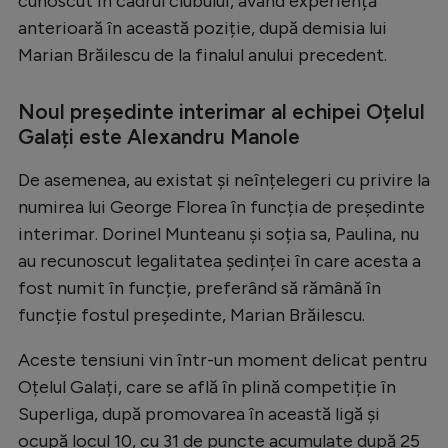
cunoscut în cadrul clubului, având experiență
Intră în cont
anterioară în această poziție, după demisia lui
Creează cont
Marian Brăilescu de la finalul anului precedent.
Noul președinte interimar al echipei Oțelul
Galați este Alexandru Manole
De asemenea, au existat și neînțelegeri cu privire la
numirea lui George Florea în funcția de președinte
interimar. Dorinel Munteanu și soția sa, Paulina, nu
au recunoscut legalitatea ședinței în care acesta a
fost numit în funcție, preferând să rămână în
funcție fostul președinte, Marian Brăilescu.
Aceste tensiuni vin într-un moment delicat pentru
Oțelul Galați, care se află în plină competiție în
Superliga, după promovarea în această ligă și
ocupă locul 10, cu 31 de puncte acumulate după 25