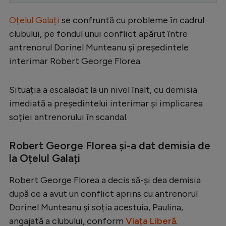
Serie A
Oțelul Galați
se confruntă cu probleme în cadrul
Bundesliga
clubului, pe fondul unui conflict apărut între
antrenorul Dorinel Munteanu și președintele
Ligue 1
interimar Robert George Florea.
Campionate
Starurile fotbalului
Situația a escaladat la un nivel înalt, cu demisia
imediată a președintelui interimar și implicarea
EURO 2024
soției antrenorului în scandal.
Stranieri
Robert George Florea și-a dat demisia de
Clasamente
la Oțelul Galați
Robert George Florea a decis să-și dea demisia
după ce a avut un conflict aprins cu antrenorul
Tenis
Dorinel Munteanu și soția acestuia, Paulina,
Handbal
angajată a clubului, conform
Viața Liberă
.