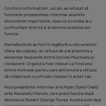
Natație
Conform informațiilor, cei doi au refuzat să
Formula 1
furnizeze președintelui interimar anumite
documente importante, ceea ce a condus la o
Gimnastică
confruntare directă și la demisia acestuia din
Auto
funcție.
Rugby
Nemulțumirile au fost în legătură cu documente-
Ciclism
cheie ale clubului, iar refuzul de a le prezenta a
alimentat tensiunile dintre Dorinel Munteanu și
Alte sporturi
conducere. Orgoliul a fost indicat ca fiind unul
JO 2024
dintre motivele pentru care antrenorul a refuzat
JO 2026
să colaboreze cu oficialii clubului în acest caz.
Noul președinte interimar al echipei Oțelul Galați
este Alexandru Manole, care preia funcția după
demisia lui Robert George Florea. Acesta este deja