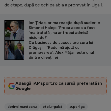
de etape, după ce echipa abia a promvat în Liga 1.
CITEȘTE ȘI
Ion Țiriac, prima reacție după audierile
Simonei Halep: ”Proba aceea a fost
'maltratată', nu ar trebui admisă
niciunde!”
Ce business de succes are sora lui
Drăgușin: ”Radu mă ajută cu
promovarea”. Alex Mățan este unul
dintre clienții ei
Adaugă iAMsport.ro ca sursă preferată în
Google
dorinel munteanu
otelul-galati
superliga