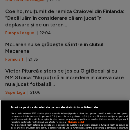
Coelho, mulțumit de remiza Craiovei din Finlanda:
”Dacă luăm în considerare că am jucat în
deplasare și pe un teren...
Europa League
| 22:04
McLaren nu se grăbește să intre în clubul
Macarena
Formula 1
| 21:35
Victor Pițurcă a șters pe jos cu Gigi Becali și cu
MM Stoica: ”Nu poți să ai încredere în cineva care
nu a jucat fotbal să...
SuperLiga
| 21:06
Marca: ”Rodri i-a spus da Barcelonei!”
Nouă ne pasă ca datele tale personale să rămână confidențiale
LaLiga
| 20:37
Noi și partenerii noștri
1017
stocăm și/sau accesăm informații pe dispozitivul dvs., precum identificatorii cookie unici pentru
prelucrarea datelor cu caracter personal. Puteți accepta sau gestiona preferințele dvs. făcând clic mai jos, respectiv vă
puteți opune utilizării unui interes legitim în orice moment pe pagina cu politica de confidențialitate. Aceste alegeri vor fi
raportate partenerilor noștri și nu vă vor afecta navigarea.
Mai multe detalii
Noi si partenerii nostri (retelele de socializare si agentiile de publicitate partenere, precum si furnizorii nostri de servicii de
date analitice) prelucram date pentru a permite website-ului sa functioneze, pentru a personaliza continutul si anunturile