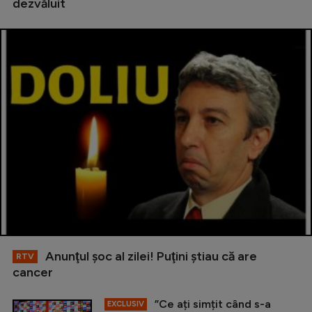
dezvăluit
Anunţul şoc al zilei! Puţini ştiau că are
RTV
cancer
”Ce ați simțit când s-a
EXCLUSIV