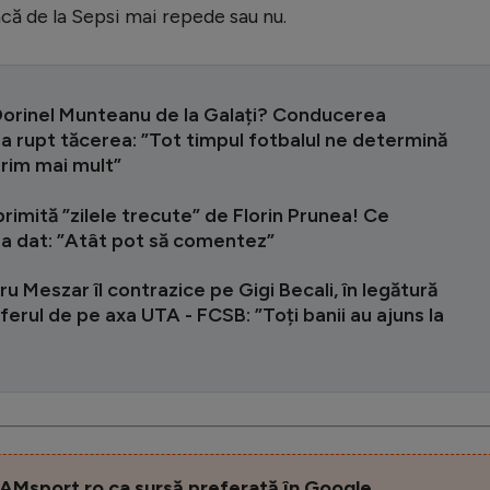
că de la Sepsi mai repede sau nu.
Dorinel Munteanu de la Galați? Conducerea
 a rupt tăcerea: ”Tot timpul fotbalul ne determină
orim mai mult”
rimită ”zilele trecute” de Florin Prunea! Ce
 a dat: ”Atât pot să comentez”
u Meszar îl contrazice pe Gigi Becali, în legătură
ferul de pe axa UTA - FCSB: ”Toți banii au ajuns la
AMsport.ro ca sursă preferată în Google