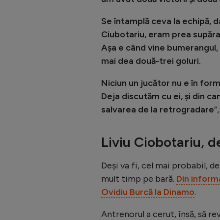
Se întamplă ceva la echipă, da
Ciubotariu, eram prea supăraț
Așa e când vine bumerangul, 
mai dea două-trei goluri.
Niciun un jucător nu e în form
Deja discutăm cu ei, și din ca
salvarea de la retrogradare
”
Liviu Ciobotariu, d
Deși va fi, cel mai probabil, 
mult timp pe bară.
Din informa
Ovidiu Burcă la Dinamo
.
Antrenorul a cerut, însă, să r