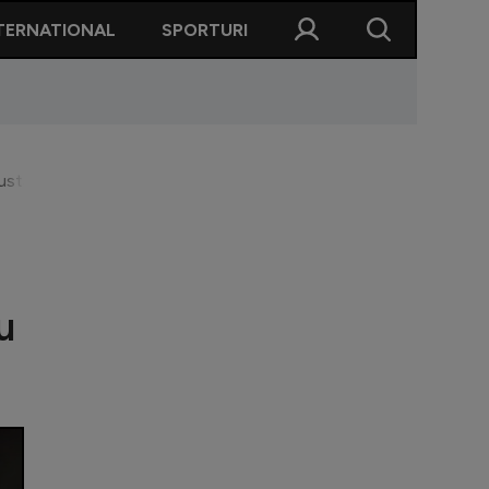
TERNATIONAL
SPORTURI
gustător”. Noi transferuri anunțate de conducere. Ce se întâmp
u