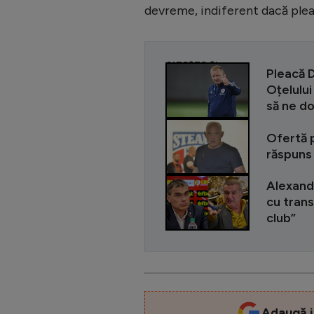
devreme, indiferent dacă plea
CITEȘTE ȘI
Pleacă 
Oțelului
să ne d
Ofertă p
răspuns
Alexandr
cu trans
club”
Adaugă i