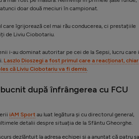
 atunci doar două meciuri în campionat.
l care îgrijorează cel mai rău conducerea, ci prestațiile
iți de Liviu Ciobotariu.
tenii i-au dominat autoritar pe cei de la Sepsi, lucru care 
i.
Laszlo Dioszegi a fost primul care a reacționat, chiar
les că Liviu Ciobotariu va fi demis
.
zbucnit după înfrângerea cu FCU
erii
iAM Sport
au luat legătura și cu directorul general,
ultimele detalii despre situația de la Sfântu Gheorghe.
iscurs dezlănțuit la adresa echipei și a anunțat că patru s