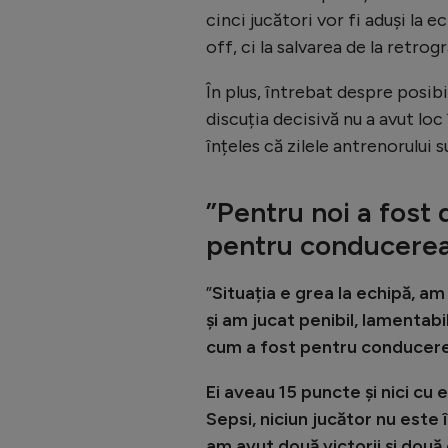
cinci jucători vor fi aduși la e
off, ci la salvarea de la retrog
În plus, întrebat despre posibi
discuția decisivă nu a avut lo
înțeles că zilele antrenorului 
”Pentru noi a fost 
pentru conducerea
”
Situația e grea la echipă, 
și am jucat penibil, lamentab
cum a fost pentru conducere
Ei aveau 15 puncte și nici cu
Sepsi, niciun jucător nu este
am avut două victorii și două 