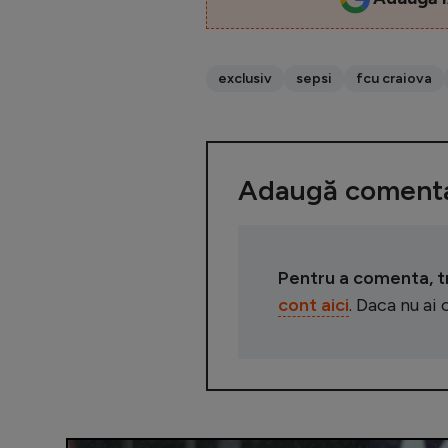
exclusiv
sepsi
fcu craiova
Adaugă comenta
Pentru a comenta, tre
cont aici
. Daca nu ai