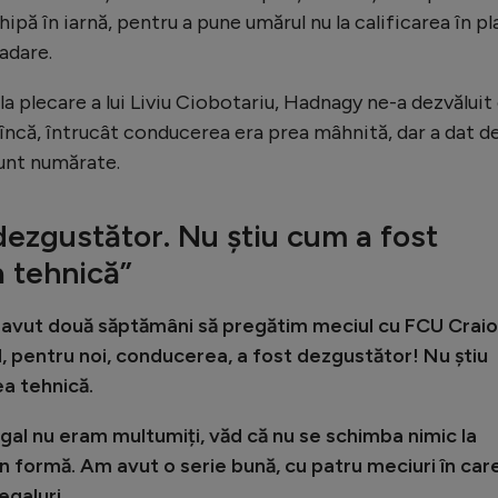
chipă în iarnă, pentru a pune umărul nu la calificarea în pl
radare.
la plecare a lui Liviu Ciobotariu, Hadnagy ne-a dezvăluit
c încă, întrucât conducerea era prea mâhnită, dar a dat d
sunt numărate.
dezgustător. Nu știu cum a fost
 tehnică”
am avut două săptămâni să pregătim meciul cu FCU Crai
il, pentru noi, conducerea, a fost dezgustător! Nu știu
a tehnică.
 egal nu eram multumiți, văd că nu se schimba nimic la
 în formă. Am avut o serie bună, cu patru meciuri în car
egaluri.