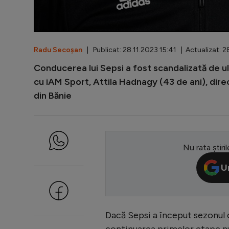
Radu Secoșan
| Publicat: 28.11.2023 15:41 | Actualizat: 2
Conducerea lui Sepsi a fost scandalizată de ul
cu iAM Sport, Attila Hadnagy (43 de ani), direc
din Bănie
Nu rata știril
U
Dacă Sepsi a început sezonul ca
continuarea primelor etape nu