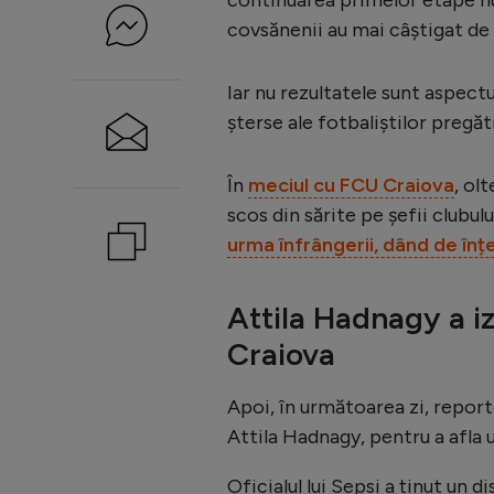
covsănenii au mai câștigat de
Iar nu rezultatele sunt aspectu
șterse ale fotbaliștilor pregăt
În
meciul cu FCU Craiova
, ol
scos din sărite pe șefii clubulu
urma înfrângerii, dând de înțe
Attila Hadnagy a i
Craiova
Apoi, în următoarea zi, report
Attila Hadnagy, pentru a afla 
Oficialul lui Sepsi a ținut un d