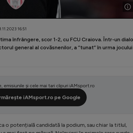
8.11.2023 16:51
tima înfrângere, scor 1-2, cu FCU Craiova. Într-un dial
torul general al covăsnenilor, a ”tunat” în urma jocului
e, emisiunile și cele mai tari clipuri iAMsport.ro
rmărește iAMsport.ro pe Google
 o potențială candidată la podium, sau chiar la titlul,
 a mai fost pe măsură. Neînvinși în primele șase runde,