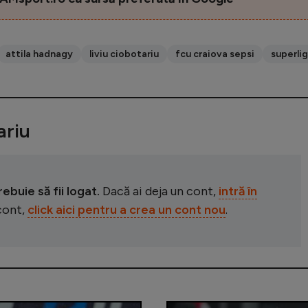
attila hadnagy
liviu ciobotariu
fcu craiova sepsi
superli
riu
buie să fii logat.
Dacă ai deja un cont,
intră în
 cont,
click aici pentru a crea un cont nou
.