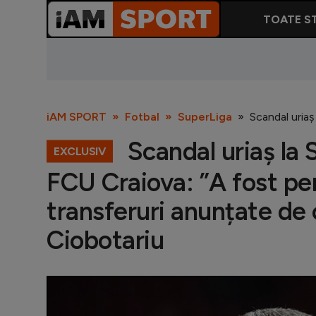
TOATE ST
iAM SPORT
Fotbal
SuperLiga
Scandal uriaș
Scandal uriaș la 
EXCLUSIV
FCU Craiova: ”A fost pen
transferuri anunțate de
Ciobotariu