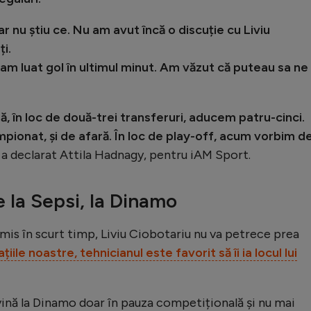
r nu știu ce. Nu am avut încă o discuție cu Liviu
i.
am luat gol în ultimul minut. Am văzut că puteau sa ne
ă, în loc de două-trei transferuri, aducem patru-cinci.
mpionat, și de afară. În loc de play-off, acum vorbim d
, a declarat Attila Hadnagy, pentru iAM Sport.
e la Sepsi, la Dinamo
demis în scurt timp, Liviu Ciobotariu nu va petrece prea
țiile noastre, tehnicianul este favorit să îi ia locul lui
evină la Dinamo doar în pauza competițională și nu mai