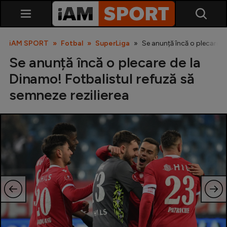
iAM SPORT
Fotbal
SuperLiga
Se anunță încă o plecare d
Se anunță încă o plecare de la
Dinamo! Fotbalistul refuză să
semneze rezilierea
SuperLiga
Liga 2
Cupa României
Echipa Națională
U21
Fotbal feminin