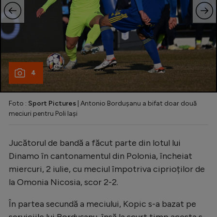
4
Foto :
Sport Pictures
| Antonio Bordușanu a bifat doar două
meciuri pentru Poli Iași
Jucătorul de bandă a făcut parte din lotul lui
Dinamo în cantonamentul din Polonia, încheiat
miercuri, 2 iulie, cu meciul împotriva ciprioților de
la Omonia Nicosia, scor 2-2.
În partea secundă a meciului, Kopic s-a bazat pe
serviciile lui Bordușanu, însă la scurt timp acesta s-