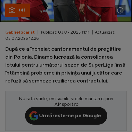
(4)
Special
Diverse
Inedit
Gabriel Scarlat
| Publicat: 03.07.2025 11:11 | Actualizat:
03.07.2025 12:26
Clasamente
După ce a încheiat cantonamentul de pregătire
din Polonia, Dinamo lucrează la consolidarea
lotului pentru următorul sezon de SuperLiga, însă
întâmpină probleme în privința unui jucător care
Champions League
refuză să semneze rezilierea contractului.
Europa League
Conference League
Nu rata știrile, emisiunile și cele mai tari clipuri
iAMsport.ro
CM 2026
Urmărește-ne pe Google
Premier League
LaLiga