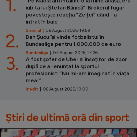
1.
”Pe Nadia am întâlnit-o la mine acasă, era
iubita lui Ștefan Bănică”. Brokerul fugar
povestește reacția ”Zeiței” când i-a
intrat în baie
Special
| 06 August 2026, 19:59
2.
Dan Șucu își vinde fotbalistul în
Bundesliga pentru 1.000.000 de euro
Bundesliga
| 07 August 2026, 17:26
3.
A fost șofer de Uber și însoțitor de zbor
după ce a renunțat la sportul
profesionist: ”Nu mi-am imaginat în viața
mea!”
Inedit
| 06 August 2026, 19:00
Știri de ultimă oră din sport