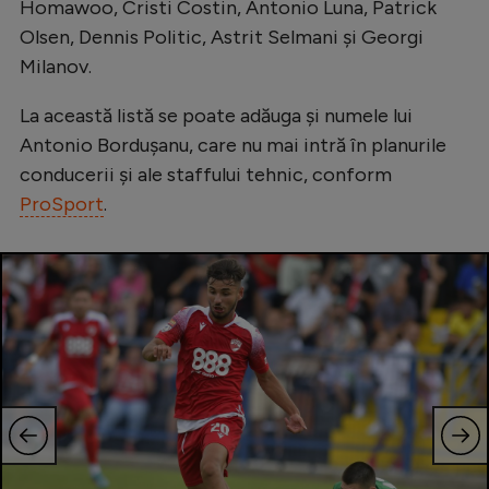
Homawoo, Cristi Costin, Antonio Luna, Patrick
Natație
Olsen, Dennis Politic, Astrit Selmani și Georgi
Formula 1
Milanov.
Gimnastică
La această listă se poate adăuga și numele lui
Auto
Antonio Bordușanu, care nu mai intră în planurile
conducerii și ale staffului tehnic, conform
Rugby
ProSport
.
Ciclism
Alte sporturi
JO 2024
JO 2026