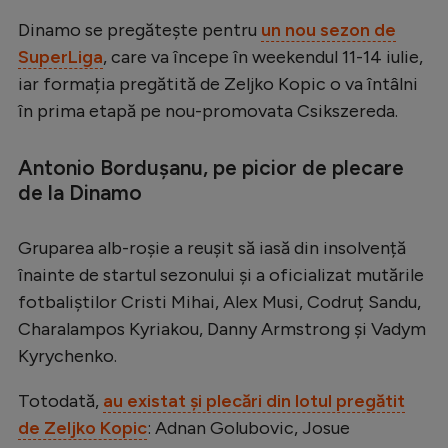
Serie A
Dinamo se pregătește pentru
un nou sezon de
SuperLiga
, care va începe în weekendul 11-14 iulie,
Bundesliga
iar formația pregătită de Zeljko Kopic o va întâlni
Ligue 1
în prima etapă pe nou-promovata Csikszereda.
Campionate
Antonio Bordușanu, pe picior de plecare
Starurile fotbalului
de la Dinamo
EURO 2024
Gruparea alb-roșie a reușit să iasă din insolvență
Stranieri
înainte de startul sezonului și a oficializat mutările
Clasamente
fotbaliștilor Cristi Mihai, Alex Musi, Codruț Sandu,
Charalampos Kyriakou, Danny Armstrong și Vadym
Kyrychenko.
Tenis
Totodată,
au existat și plecări din lotul pregătit
de Zeljko Kopic
: Adnan Golubovic, Josue
Handbal