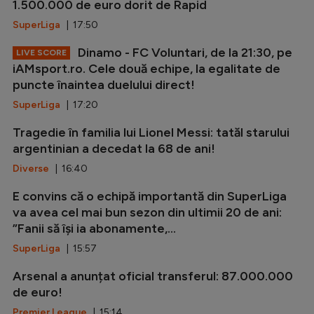
1.500.000 de euro dorit de Rapid
SuperLiga
| 17:50
Dinamo - FC Voluntari, de la 21:30, pe
LIVE SCORE
iAMsport.ro. Cele două echipe, la egalitate de
puncte înaintea duelului direct!
SuperLiga
| 17:20
Tragedie în familia lui Lionel Messi: tatăl starului
argentinian a decedat la 68 de ani!
Diverse
| 16:40
E convins că o echipă importantă din SuperLiga
va avea cel mai bun sezon din ultimii 20 de ani:
”Fanii să își ia abonamente,...
SuperLiga
| 15:57
Arsenal a anunțat oficial transferul: 87.000.000
de euro!
Premier League
| 15:14