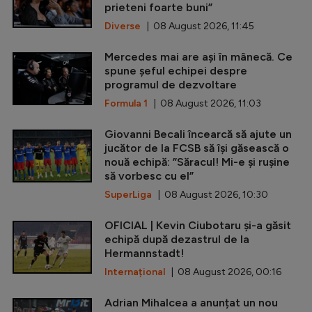
prieteni foarte buni”
Diverse
| 08 August 2026, 11:45
Mercedes mai are ași în mânecă. Ce
spune șeful echipei despre
programul de dezvoltare
Formula 1
| 08 August 2026, 11:03
Giovanni Becali încearcă să ajute un
jucător de la FCSB să își găsească o
nouă echipă: ”Săracul! Mi-e și rușine
să vorbesc cu el”
SuperLiga
| 08 August 2026, 10:30
OFICIAL | Kevin Ciubotaru și-a găsit
echipă după dezastrul de la
Hermannstadt!
Internațional
| 08 August 2026, 00:16
Adrian Mihalcea a anunțat un nou