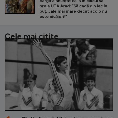
Varga a anunțat că ia în calcul să
preia UTA Arad: ”Să cadă din lac în
puț. Jale mai mare decât acolo nu
este nicăieri!”
Cele mai citite