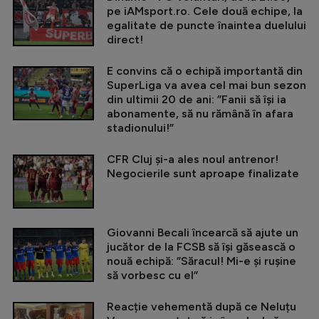
pe iAMsport.ro. Cele două echipe, la
egalitate de puncte înaintea duelului
direct!
E convins că o echipă importantă din
SuperLiga va avea cel mai bun sezon
din ultimii 20 de ani: ”Fanii să își ia
abonamente, să nu rămână în afara
stadionului!”
CFR Cluj și-a ales noul antrenor!
Negocierile sunt aproape finalizate
Giovanni Becali încearcă să ajute un
jucător de la FCSB să își găsească o
nouă echipă: ”Săracul! Mi-e și rușine
să vorbesc cu el”
Reacție vehementă după ce Neluțu