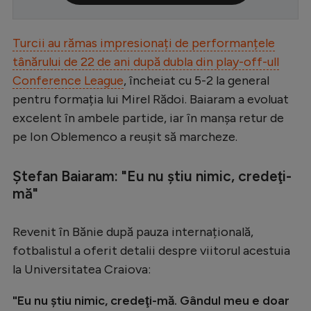
Serie A
Turcii au rămas impresionați de performanțele
Bundesliga
tânărului de 22 de ani după dubla din play-off-ull
Ligue 1
Conference League
, încheiat cu 5-2 la general
Campionate
pentru formația lui Mirel Rădoi. Baiaram a evoluat
excelent în ambele partide, iar în manșa retur de
Starurile fotbalului
pe Ion Oblemenco a reușit să marcheze.
EURO 2024
Stranieri
Ștefan Baiaram: "Eu nu ştiu nimic, credeţi-
mă"
Clasamente
Revenit în Bănie după pauza internațională,
fotbalistul a oferit detalii despre viitorul acestuia
la Universitatea Craiova:
Tenis
Handbal
"Eu nu ştiu nimic, credeţi-mă. Gândul meu e doar