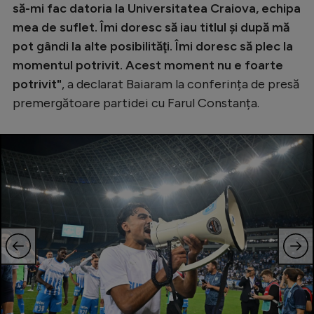
să-mi fac datoria la Universitatea Craiova, echipa
Natație
mea de suflet. Îmi doresc să iau titlul şi după mă
Formula 1
pot gândi la alte posibilităţi. Îmi doresc să plec la
momentul potrivit. Acest moment nu e foarte
Gimnastică
potrivit"
, a declarat Baiaram la conferința de presă
Auto
premergătoare partidei cu Farul Constanța.
Rugby
Ciclism
Alte sporturi
JO 2024
JO 2026