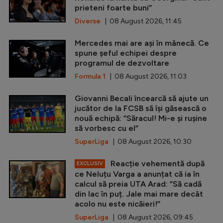
prieteni foarte buni”
Diverse
| 08 August 2026, 11:45
Mercedes mai are ași în mânecă. Ce
spune șeful echipei despre
programul de dezvoltare
Formula 1
| 08 August 2026, 11:03
Giovanni Becali încearcă să ajute un
jucător de la FCSB să își găsească o
nouă echipă: ”Săracul! Mi-e și rușine
să vorbesc cu el”
SuperLiga
| 08 August 2026, 10:30
Reacție vehementă după
EXCLUSIV
ce Neluțu Varga a anunțat că ia în
calcul să preia UTA Arad: ”Să cadă
din lac în puț. Jale mai mare decât
acolo nu este nicăieri!”
SuperLiga
| 08 August 2026, 09:45