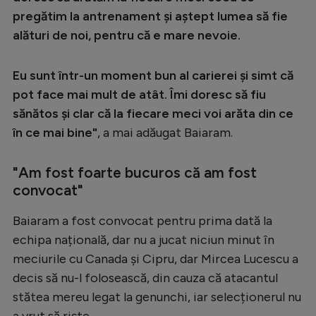
pregătim la antrenament şi aştept lumea să fie
alături de noi, pentru că e mare nevoie.
Eu sunt într-un moment bun al carierei şi simt că
pot face mai mult de atât. Îmi doresc să fiu
sănătos şi clar că la fiecare meci voi arăta din ce
în ce mai bine"
, a mai adăugat Baiaram.
"Am fost foarte bucuros că am fost
convocat"
Baiaram a fost convocat pentru prima dată la
echipa națională, dar nu a jucat niciun minut în
meciurile cu Canada și Cipru, dar Mircea Lucescu a
decis să nu-l folosească, din cauza că atacantul
stătea mereu legat la genunchi, iar selecționerul nu
a vrut să riște.