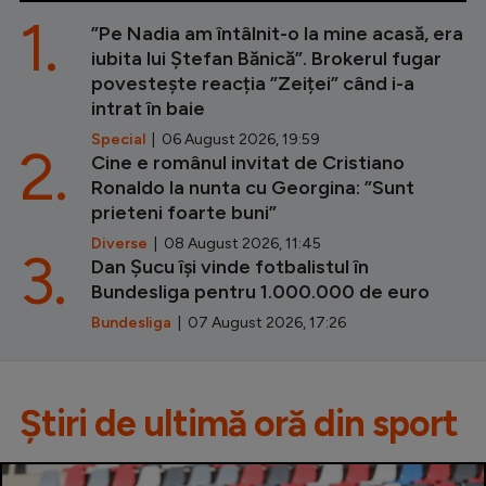
1.
”Pe Nadia am întâlnit-o la mine acasă, era
iubita lui Ștefan Bănică”. Brokerul fugar
povestește reacția ”Zeiței” când i-a
intrat în baie
Special
| 06 August 2026, 19:59
2.
Cine e românul invitat de Cristiano
Ronaldo la nunta cu Georgina: ”Sunt
prieteni foarte buni”
Diverse
| 08 August 2026, 11:45
3.
Dan Șucu își vinde fotbalistul în
Bundesliga pentru 1.000.000 de euro
Bundesliga
| 07 August 2026, 17:26
Știri de ultimă oră din sport