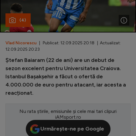
Special
(4)
Diverse
Inedit
Vlad Nicorescu
| Publicat: 12.09.2025 20:18 | Actualizat:
Clasamente
12.09.2025 20:23
Ștefan Baiaram (22 de ani) are un debut de
sezon excelent pentru Universitatea Craiova.
Istanbul Bașakșehir a făcut o ofertă de
Champions League
4.000.000 de euro pentru atacant, iar acesta a
Europa League
reacționat.
Conference League
CM 2026
Nu rata știrile, emisiunile și cele mai tari clipuri
iAMsport.ro
Premier League
Urmărește-ne pe Google
LaLiga