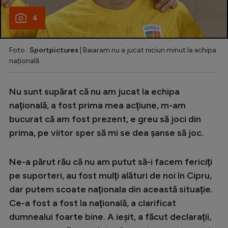
4
Foto :
Sportpictures
| Baiaram nu a jucat niciun minut la echipa
națională
Nu sunt supărat că nu am jucat la echipa
naţională, a fost prima mea acţiune, m-am
bucurat că am fost prezent, e greu să joci din
prima, pe viitor sper să mi se dea şanse să joc.
Ne-a părut rău că nu am putut să-i facem fericiţi
pe suporteri, au fost mulţi alături de noi în Cipru,
dar putem scoate naţionala din această situaţie.
Ce-a fost a fost la naţională, a clarificat
dumnealui foarte bine. A ieşit, a făcut declaraţii,