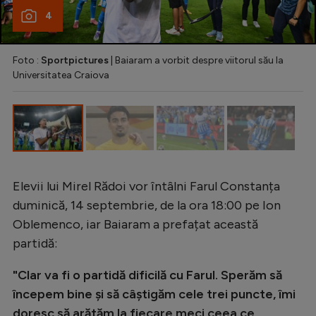
Intră în cont
4
Creează cont
Foto :
Sportpictures
| Baiaram a vorbit despre viitorul său la
Universitatea Craiova
Elevii lui Mirel Rădoi vor întâlni Farul Constanța
duminică, 14 septembrie, de la ora 18:00 pe Ion
Oblemenco, iar Baiaram a prefațat această
partidă:
"Clar va fi o partidă dificilă cu Farul. Sperăm să
începem bine şi să câştigăm cele trei puncte, îmi
doresc să arătăm la fiecare meci ceea ce