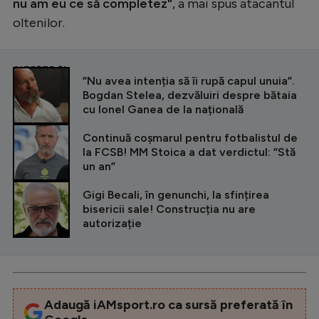
nu am eu ce să completez"
, a mai spus atacantul
oltenilor.
CITEȘTE ȘI
”Nu avea intenția să îi rupă capul unuia”.
Bogdan Stelea, dezvăluiri despre bătaia
cu Ionel Ganea de la națională
Continuă coșmarul pentru fotbalistul de
la FCSB! MM Stoica a dat verdictul: ”Stă
un an”
Gigi Becali, în genunchi, la sfințirea
bisericii sale! Construcția nu are
autorizație
Adaugă iAMsport.ro ca sursă preferată în