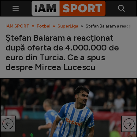
iAM SPORT
Fotbal
SuperLiga
Ștefan Baiaram a reacțion
Ștefan Baiaram a reacționat
după oferta de 4.000.000 de
euro din Turcia. Ce a spus
despre Mircea Lucescu
SuperLiga
Liga 2
Cupa României
Echipa Națională
U21
Fotbal feminin