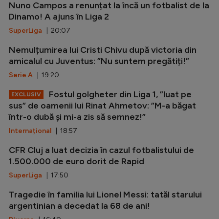
Nuno Campos a renunțat la încă un fotbalist de la
Dinamo! A ajuns în Liga 2
SuperLiga
| 20:07
Nemulțumirea lui Cristi Chivu după victoria din
amicalul cu Juventus: ”Nu suntem pregătiți!”
Serie A
| 19:20
Fostul golgheter din Liga 1, ”luat pe
EXCLUSIV
sus” de oamenii lui Rinat Ahmetov: ”M-a băgat
într-o dubă și mi-a zis să semnez!”
Internațional
| 18:57
CFR Cluj a luat decizia în cazul fotbalistului de
1.500.000 de euro dorit de Rapid
SuperLiga
| 17:50
Tragedie în familia lui Lionel Messi: tatăl starului
argentinian a decedat la 68 de ani!