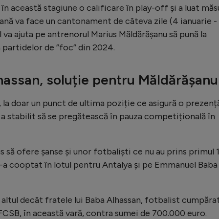
 această stagiune o calificare în play-off și a luat măs
ană va face un cantonament de câteva zile (4 ianuarie - 
-l va ajuta pe antrenorul Marius Măldărășanu să pună la
a partidelor de ”foc” din 2024.
lhassan, soluție pentru Măldărășanu
a, la doar un punct de ultima poziție ce asigură o prezenț
a stabilit să se pregătească în pauza competițională în
 să ofere șanse și unor fotbaliști ce nu au prins primul 
 l-a cooptat în lotul pentru Antalya și pe Emmanuel Baba
altul decât fratele lui Baba Alhassan, fotbalist cumpăra
CSB, în această vară, contra sumei de 700.000 euro.