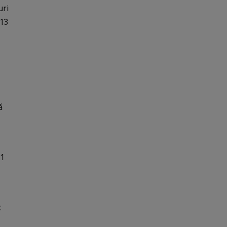
uri
13
ă
11
t