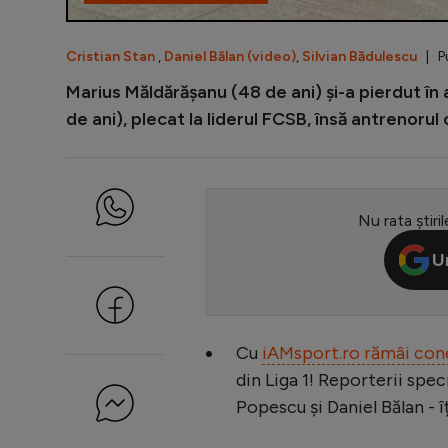
Cristian Stan
,
Daniel Bălan (video)
,
Silvian Bădulescu
| Pu
Marius Măldărășanu (48 de ani) și-a pierdut în
de ani), plecat la liderul FCSB, însă antrenorul
Nu rata știril
U
Cu
iAMsport.ro rămâi con
din Liga 1! Reporterii spec
Popescu și Daniel Bălan - î