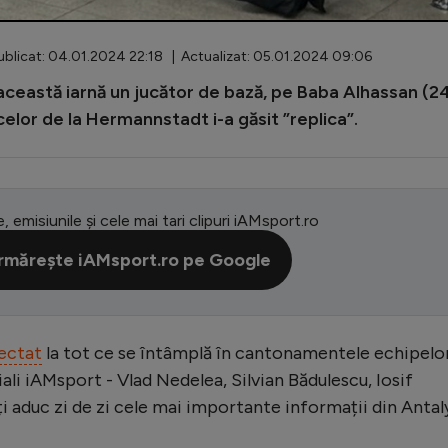
blicat: 04.01.2024 22:18 | Actualizat: 05.01.2024 09:06
 această iarnă un jucător de bază, pe Baba Alhassan (2
 celor de la Hermannstadt i-a găsit ”replica”.
e, emisiunile și cele mai tari clipuri iAMsport.ro
rmărește iAMsport.ro pe Google
ectat
la tot ce se întâmplă în cantonamentele echipelo
iali iAMsport - Vlad Nedelea, Silvian Bădulescu, Iosif
ți aduc zi de zi cele mai importante informații din Antal