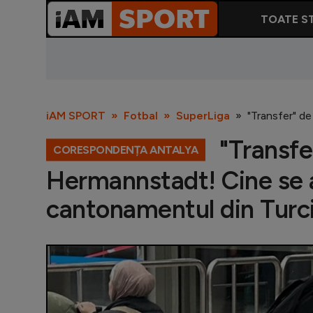
TOATE ST
iAM SPORT
Fotbal
SuperLiga
"Transfer" de
"Transfe
CORESPONDENȚA ANTALYA
Hermannstadt! Cine se al
cantonamentul din Turc