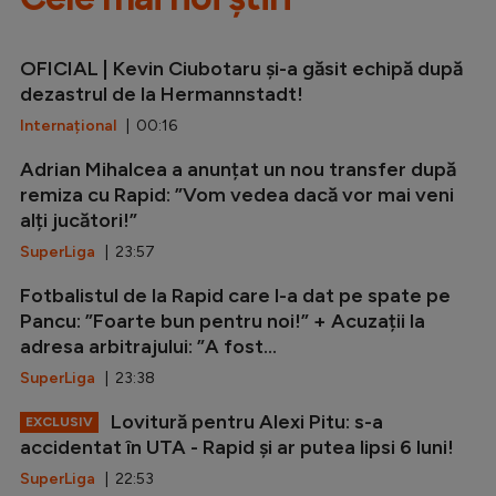
OFICIAL | Kevin Ciubotaru și-a găsit echipă după
dezastrul de la Hermannstadt!
Internațional
| 00:16
Adrian Mihalcea a anunțat un nou transfer după
remiza cu Rapid: ”Vom vedea dacă vor mai veni
alți jucători!”
SuperLiga
| 23:57
Fotbalistul de la Rapid care l-a dat pe spate pe
Pancu: ”Foarte bun pentru noi!” + Acuzații la
adresa arbitrajului: ”A fost...
SuperLiga
| 23:38
Lovitură pentru Alexi Pitu: s-a
EXCLUSIV
accidentat în UTA - Rapid și ar putea lipsi 6 luni!
SuperLiga
| 22:53