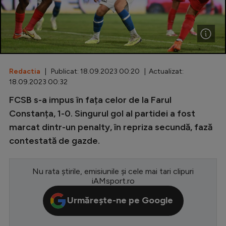
Special
Diverse
Inedit
Redactia
| Publicat: 18.09.2023 00:20 | Actualizat:
Clasamente
18.09.2023 00:32
FCSB s-a impus în fața celor de la Farul
Constanța, 1-0. Singurul gol al partidei a fost
marcat dintr-un penalty, în repriza secundă, fază
Champions League
contestată de gazde.
Europa League
Conference League
Nu rata știrile, emisiunile și cele mai tari clipuri
iAMsport.ro
CM 2026
Urmărește-ne pe Google
Premier League
LaLiga