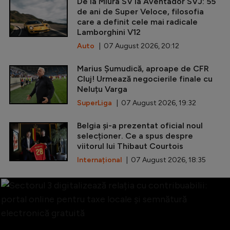
De la Miura SV la Aventador SVJ: 55
de ani de Super Veloce, filosofia
care a definit cele mai radicale
Lamborghini V12
Auto
| 07 August 2026, 20:12
Marius Șumudică, aproape de CFR
Cluj! Urmează negocierile finale cu
Neluțu Varga
SuperLiga
| 07 August 2026, 19:32
Belgia și-a prezentat oficial noul
selecționer. Ce a spus despre
viitorul lui Thibaut Courtois
Internațional
| 07 August 2026, 18:35