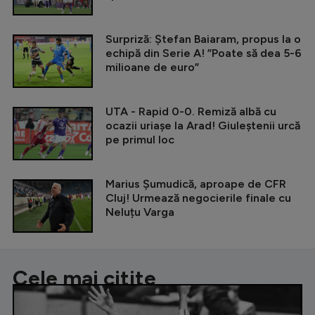
Surpriză: Ștefan Baiaram, propus la o
echipă din Serie A! ”Poate să dea 5-6
milioane de euro”
UTA - Rapid 0-0. Remiză albă cu
ocazii uriașe la Arad! Giuleștenii urcă
pe primul loc
Marius Șumudică, aproape de CFR
Cluj! Urmează negocierile finale cu
Neluțu Varga
Cele mai citite