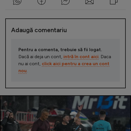
Adaugă comentariu
Pentru a comenta, trebuie să fii logat.
Dacă ai deja un cont,
intră în cont aici
. Daca
nu ai cont,
click aici pentru a crea un cont
nou
.