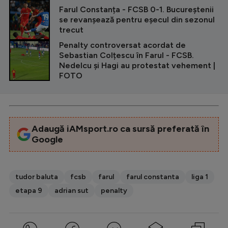
CITEȘTE ȘI
Farul Constanța - FCSB 0-1. Bucureștenii
se revanșează pentru eșecul din sezonul
trecut
Penalty controversat acordat de
Sebastian Colțescu în Farul - FCSB.
Nedelcu și Hagi au protestat vehement |
FOTO
Adaugă iAMsport.ro ca sursă preferată în
Google
tudor baluta
fcsb
farul
farul constanta
liga 1
etapa 9
adrian sut
penalty