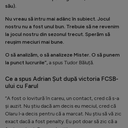
său).
Natație
Formula 1
Nu vreau să intru mai adânc în subiect. Jocul
nostru nu a fost unul bun. Trebuie să ne revenim
Gimnastică
la jocul nostru din sezonul trecut. Sperăm să
Auto
reușim meciuri mai bune.
Rugby
O să analizăm, o să analizeze Mister. O să punem
Ciclism
la punct lucrurile”,
a spus Tudor Băluță.
Alte sporturi
Ce a spus Adrian Șut după victoria FCSB-
JO 2024
ului cu Farul
JO 2026
”A fost o lovitură în careu, un contact, cred că s-a
și auzit. Nu știu dacă am decis eu meciul, cred că
Olaru l-a decis pentru că a marcat. Nu știu să vă zic
exact dacă a fost penalty. Eu pot doar să zic că a