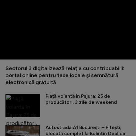
Sectorul 3 digitalizează relația cu contribuabilii:
portal online pentru taxe locale și semnătură
electronică gratuită
Piață volantă în Pajura: 25 de
producători, 3 zile de weekend
Autostrada A1 București – Pitești,
blocată complet la Bolintin Deal din