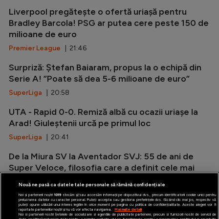
Liverpool pregătește o ofertă uriașă pentru
Bradley Barcola! PSG ar putea cere peste 150 de
milioane de euro
Premier League
| 21:46
Surpriză: Ștefan Baiaram, propus la o echipă din
Serie A! ”Poate să dea 5-6 milioane de euro”
SuperLiga
| 20:58
UTA - Rapid 0-0. Remiză albă cu ocazii uriașe la
Arad! Giuleștenii urcă pe primul loc
SuperLiga
| 20:41
De la Miura SV la Aventador SVJ: 55 de ani de
Super Veloce, filosofia care a definit cele mai
radicale Lamborghini V12
Nouă ne pasă ca datele tale personale să rămână confidențiale
Auto
| 20:12
Noi și partenerii noștri
1019
stocăm și/sau accesăm informații pe dispozitivul dvs., precum identificatorii cookie unici pentru
prelucrarea datelor cu caracter personal. Puteți accepta sau gestiona preferințele dvs. făcând clic mai jos, respectiv vă
puteți opune utilizării unui interes legitim în orice moment pe pagina cu politica de confidențialitate. Aceste alegeri vor fi
raportate partenerilor noștri și nu vă vor afecta navigarea.
Mai multe detalii
Noi si partenerii nostri (retelele de socializare si agentiile de publicitate partenere, precum si furnizorii nostri de servicii de