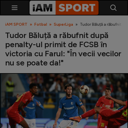
iAM SPORT
Fotbal
SuperLiga
Tudor Băluță a răbufnit dup
Tudor Băluță a răbufnit după
penalty-ul primit de FCSB în
victoria cu Farul: "În vecii vecilor
nu se poate da!"
SuperLiga
Liga 2
Cupa României
Echipa Națională
U21
Fotbal feminin