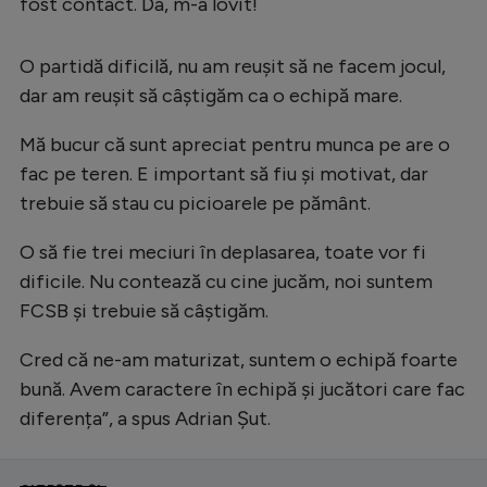
Intră în cont
fost contact. Da, m-a lovit!
Creează cont
O partidă dificilă, nu am reușit să ne facem jocul,
dar am reușit să câștigăm ca o echipă mare.
Mă bucur că sunt apreciat pentru munca pe are o
fac pe teren. E important să fiu și motivat, dar
trebuie să stau cu picioarele pe pământ.
O să fie trei meciuri în deplasarea, toate vor fi
dificile. Nu contează cu cine jucăm, noi suntem
FCSB și trebuie să câștigăm.
Cred că ne-am maturizat, suntem o echipă foarte
bună. Avem caractere în echipă și jucători care fac
diferența”, a spus Adrian Șut.