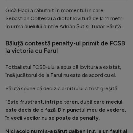
Serie A
Gică Hagi a răbufnit în momentul în care
Sebastian Colțescu a dictat lovitură de la 11 metri
Bundesliga
în urma duelului dintre Adrian Șut și Tudor Băluță.
Ligue 1
Campionate
Băluță contestă penalty-ul primit de FCSB
la victoria cu Farul
Starurile fotbalului
EURO 2024
Fotbalistul FCSB-ului a spus că lovitura a existat,
Stranieri
însă jucătorul de la Farul nu este de acord cu el.
Clasamente
Băluță spune că decizia arbitrului a fost greșită.
”Este frustrant, intri pe teren, după care meciul
este decis de o fază. Din punctul meu de vedere,
Tenis
în vecii vecilor nu se poate da penalty.
Handbal
Nici acolo nu mi s-a părut galben (n.r. la un fault al