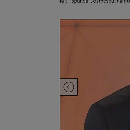
ia 3”, spunea Cosmescu înaint