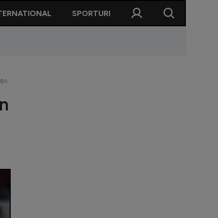
TERNATIONAL
SPORTURI
se amuză: ”Trebuia să ard înregistrarea”. Pe ce loc a pus FCSB
în