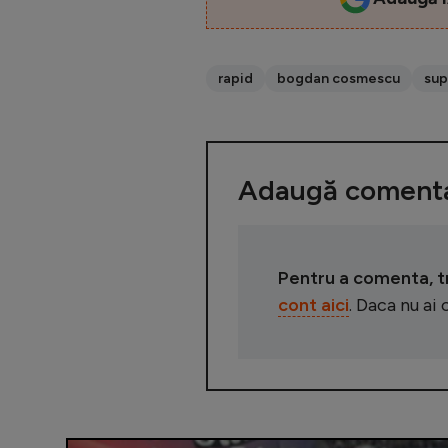
rapid
bogdan cosmescu
sup
Adaugă comenta
Pentru a comenta, tre
cont aici
. Daca nu ai