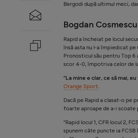
Bergodi după ultimul meci, da
Bogdan Cosmescu s
Rapid a încheiat pe locul secu
însă asta nu l-a împiedicat pe 
Pronosticul său pentru Top 6 a 
scor 4-0, împotriva celor de l
”La mine e clar, ce să mai, eu
Orange Sport
.
Dacă pe Rapid a clasat-o pe pr
foarte aproape de a-i scoate 
”Rapid locul 1, CFR locul 2, FCS
spunem câte puncte ia FCSB în 