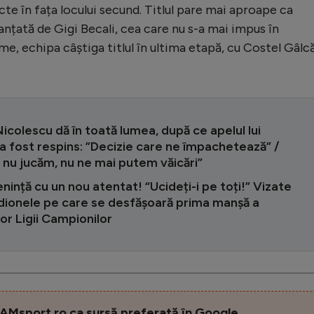
te în fața locului secund. Titlul pare mai aproape ca
nțată de Gigi Becali, cea care nu s-a mai impus în
me, echipa câștiga titlul în ultima etapă, cu Costel Gâlc
icolescu dă în toată lumea, după ce apelul lui
 fost respins: ”Decizie care ne împachetează” /
i nu jucăm, nu ne mai putem văicări”
nință cu un nou atentat! “Ucideți-i pe toți!” Vizate
adionele pe care se desfășoară prima manșă a
lor Ligii Campionilor
AMsport.ro ca sursă preferată în Google