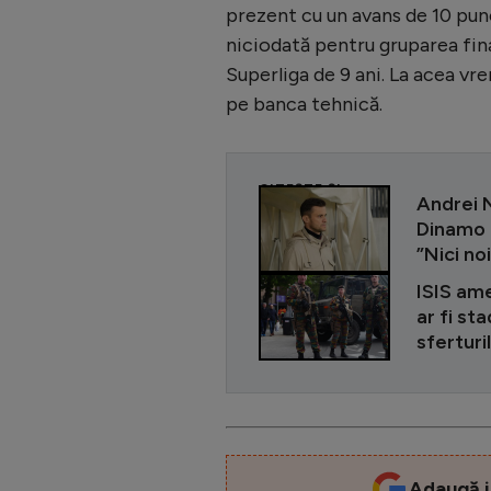
prezent cu un avans de 10 punc
niciodată pentru gruparea fina
Superliga de 9 ani. La acea vre
pe banca tehnică.
CITEȘTE ȘI
Andrei N
Dinamo a
”Nici no
ISIS ame
ar fi st
sferturi
Adaugă i