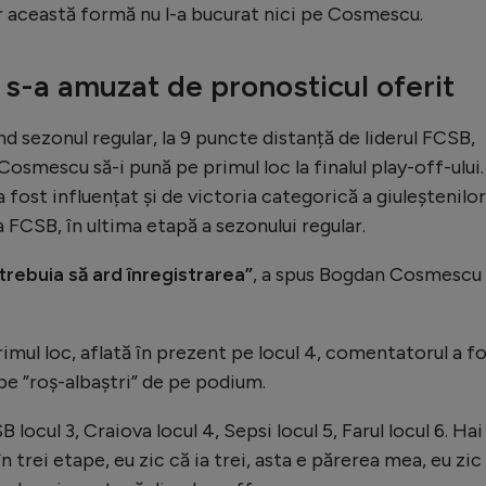
r această formă nu l-a bucurat nici pe Cosmescu.
-a amuzat de pronosticul oferit
nd sezonul regular, la 9 puncte distanță de liderul FCSB,
Cosmescu să-i pună pe primul loc la finalul play-off-ului.
fost influențat și de victoria categorică a giuleștenilor
a FCSB, în ultima etapă a sezonului regular.
 trebuia să ard înregistrarea”
, a spus Bogdan Cosmescu 
imul loc, aflată în prezent pe locul 4, comentatorul a f
pe ”roș-albaștri” de pe podium.
B locul 3, Craiova locul 4, Sepsi locul 5, Farul locul 6. Hai
trei etape, eu zic că ia trei, asta e părerea mea, eu zic