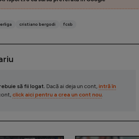
erliga
cristiano bergodi
fcsb
riu
buie să fii logat.
Dacă ai deja un cont,
intră în
 cont,
click aici pentru a crea un cont nou
.