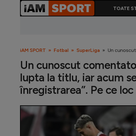
TOATE ST
iAM SPORT
Fotbal
SuperLiga
Un cunoscut c
Un cunoscut comentator
lupta la titlu, iar acum 
înregistrarea”. Pe ce lo