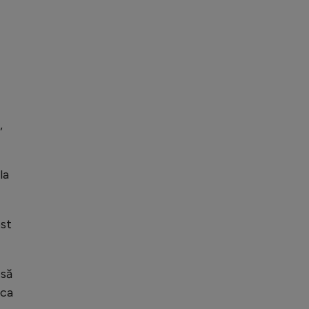
,
la
ost
 să
 ca