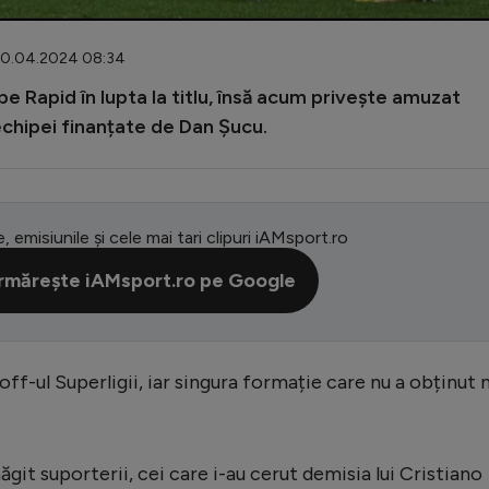
 10.04.2024 08:34
 Rapid în lupta la titlu, însă acum privește amuzat
 echipei finanțate de Dan Șucu.
e, emisiunile și cele mai tari clipuri iAMsport.ro
rmărește iAMsport.ro pe Google
off-ul Superligii, iar singura formație care nu a obținut n
git suporterii, cei care i-au cerut demisia lui Cristiano