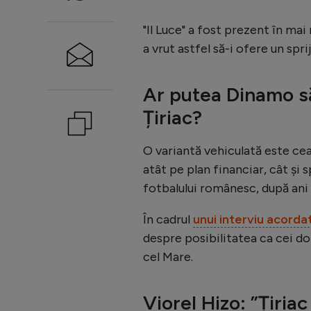
"Il Luce" a fost prezent în ma
a vrut astfel să-i ofere un spri
Ar putea Dinamo să
Țiriac?
O variantă vehiculată este cea
atât pe plan financiar, cât și s
fotbalului românesc, după ani 
În cadrul
unui interviu acorda
despre posibilitatea ca cei d
cel Mare.
Viorel Hizo: ”Țiria