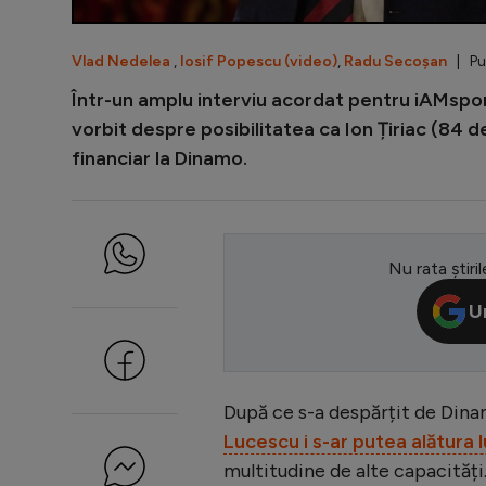
Vlad Nedelea
,
Iosif Popescu (video)
,
Radu Secoșan
| Pub
Într-un amplu interviu acordat pentru iAMsport
vorbit despre posibilitatea ca Ion Țiriac (84 d
financiar la Dinamo.
Nu rata știril
U
După ce s-a despărțit de Dinam
Lucescu i s-ar putea alătura 
multitudine de alte capacități