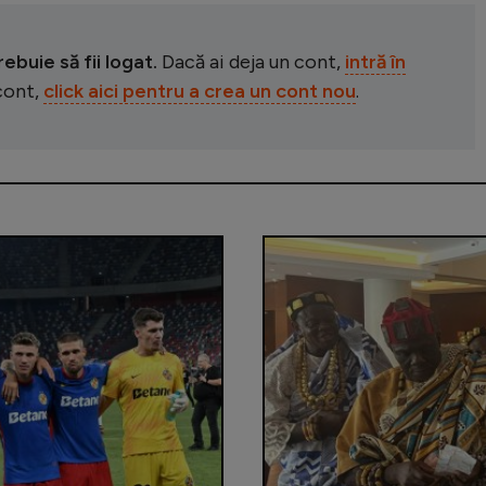
buie să fii logat.
Dacă ai deja un cont,
intră în
 cont,
click aici pentru a crea un cont nou
.