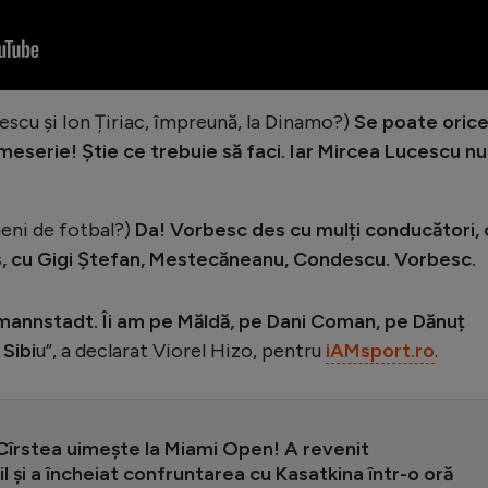
cescu și Ion Țiriac, împreună, la Dinamo?)
Se poate orice
ie meserie! Știe ce trebuie să faci. Iar Mircea Lucescu nu
meni de fotbal?)
Da! Vorbesc des cu mulți conducători, 
 cu Gigi Ștefan, Mestecăneanu, Condescu. Vorbesc.
ermannstadt. Îi am pe Măldă, pe Dani Coman, pe Dănuț
 Sibi
u”, a declarat Viorel Hizo, pentru
iAMsport.ro
.
Cîrstea uimește la Miami Open! A revenit
il și a încheiat confruntarea cu Kasatkina într-o oră