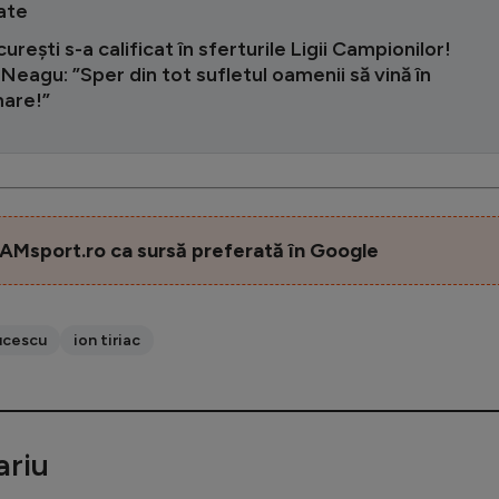
ate
rești s-a calificat în sferturile Ligii Campionilor!
 Neagu: ”Sper din tot sufletul oamenii să vină în
are!”
AMsport.ro ca sursă preferată în Google
ucescu
ion tiriac
riu