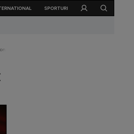
TERNATIONAL
SPORTURI
 Țiriac la Dinamo: ”E imprevizibil, însă știe meserie!”
E