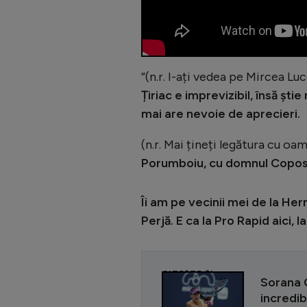
”(n.r. I-ați vedea pe Mircea Lu
Țiriac e imprevizibil, însă șt
mai are nevoie de aprecieri.
(n.r. Mai țineți legătura cu oa
Porumboiu, cu domnul Copos,
Îi am pe vecinii mei de la H
Perjă. E ca la Pro Rapid aici, la
CITEȘTE ȘI
Sorana 
incredib