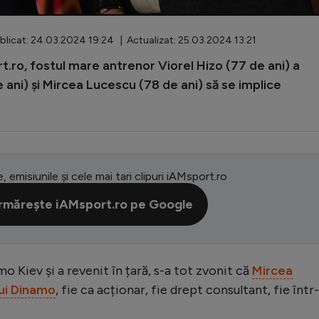
licat: 24.03.2024 19:24 | Actualizat: 25.03.2024 13:21
.ro, fostul mare antrenor Viorel Hizo (77 de ani) a
e ani) și Mircea Lucescu (78 de ani) să se implice
e, emisiunile și cele mai tari clipuri iAMsport.ro
rmărește iAMsport.ro pe Google
o Kiev și a revenit în țară, s-a tot zvonit că
Mircea
lui Dinamo
, fie ca acționar, fie drept consultant, fie într
.