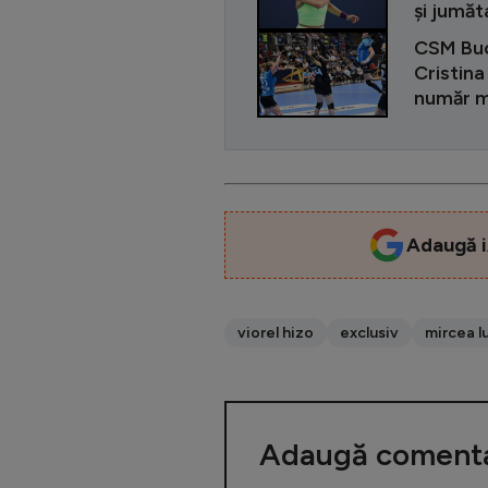
și jumăt
CSM Bucu
Cristina
număr m
Adaugă i
viorel hizo
exclusiv
mircea l
Adaugă comenta