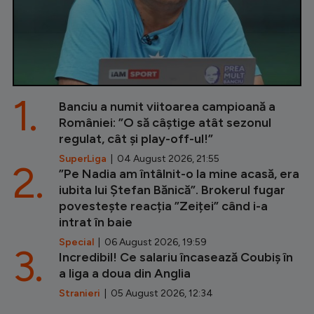
1.
Banciu a numit viitoarea campioană a
României: ”O să câștige atât sezonul
regulat, cât și play-off-ul!”
SuperLiga
| 04 August 2026, 21:55
2.
”Pe Nadia am întâlnit-o la mine acasă, era
iubita lui Ștefan Bănică”. Brokerul fugar
povestește reacția ”Zeiței” când i-a
intrat în baie
Special
| 06 August 2026, 19:59
3.
Incredibil! Ce salariu încasează Coubiș în
a liga a doua din Anglia
Stranieri
| 05 August 2026, 12:34