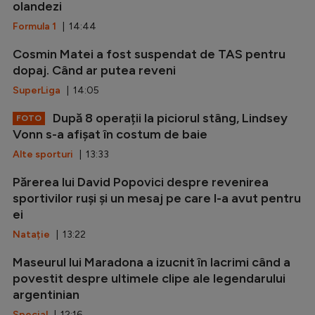
olandezi
Formula 1
| 14:44
Cosmin Matei a fost suspendat de TAS pentru
dopaj. Când ar putea reveni
SuperLiga
| 14:05
După 8 operații la piciorul stâng, Lindsey
FOTO
Vonn s-a afișat în costum de baie
Alte sporturi
| 13:33
Părerea lui David Popovici despre revenirea
sportivilor ruși și un mesaj pe care l-a avut pentru
ei
Natație
| 13:22
Maseurul lui Maradona a izucnit în lacrimi când a
povestit despre ultimele clipe ale legendarului
argentinian
Special
| 12:16