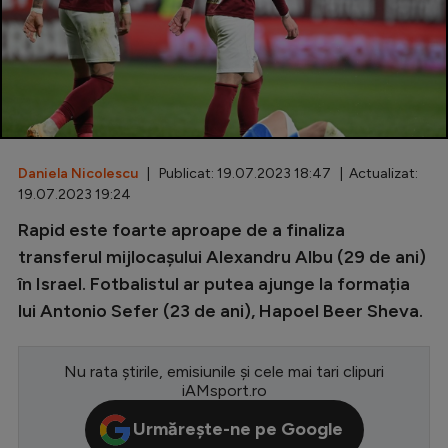
Special
Diverse
Inedit
Clasamente
Daniela Nicolescu
| Publicat: 19.07.2023 18:47 | Actualizat:
19.07.2023 19:24
Rapid este foarte aproape de a finaliza
Champions League
transferul mijlocașului Alexandru Albu (29 de ani)
în Israel. Fotbalistul ar putea ajunge la formația
Europa League
lui Antonio Sefer (23 de ani), Hapoel Beer Sheva.
Conference League
CM 2026
Nu rata știrile, emisiunile și cele mai tari clipuri
iAMsport.ro
Premier League
Urmărește-ne pe Google
LaLiga