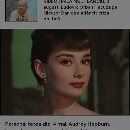
VIDEO | PREA MULT BANCIU, 3
august. Ludovic Orban îl acuză pe
Nicușor Dan că a adâncit criza
politică
Personalitatea zilei 4 mai: Audrey Hepburn,