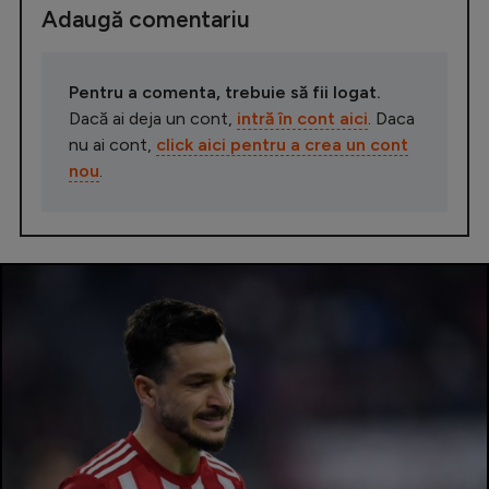
Adaugă comentariu
Pentru a comenta, trebuie să fii logat.
Dacă ai deja un cont,
intră în cont aici
. Daca
nu ai cont,
click aici pentru a crea un cont
nou
.