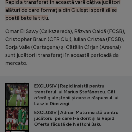
Rapid a transferat în această vară câțiva jucători
alături de care formația din Giulești speră să se
poată bate la titlu
.
Omar El Sawy (Csikszereda), Răzvan Oaidă (FCSB),
Cristopher Braun (CFR Cluj), Iulian Cristea (FCSB),
Borja Valle (Cartagena) și Cătălin Cîrjan (Arsenal)
sunt jucătorii transferați în această perioadă de
mercato.
CITEȘTE ȘI
EXCLUSIV | Rapid insistă pentru
transferul lui Marius Ștefănescu. Cât
oferă giuleștenii și care e răspunsul lui
Laszlo Dioszegi
EXCLUSIV | Adrian Mutu insistă pentru
jucătorul pe care l-a dorit și la Rapid.
Oferta făcută de Neftchi Baku