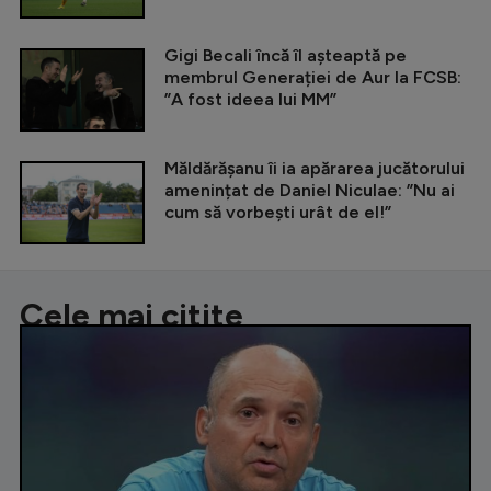
Gigi Becali încă îl așteaptă pe
membrul Generației de Aur la FCSB:
”A fost ideea lui MM”
Măldărășanu îi ia apărarea jucătorului
amenințat de Daniel Niculae: ”Nu ai
cum să vorbești urât de el!”
Cele mai citite