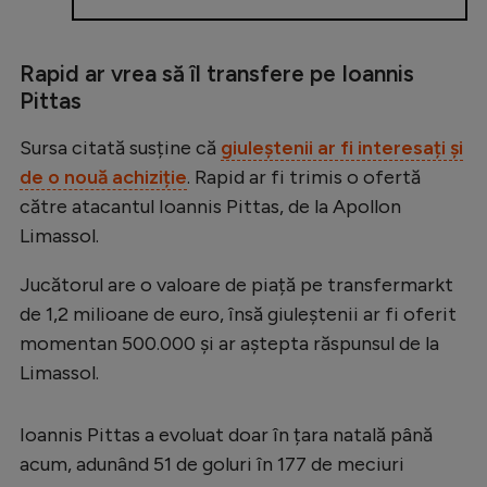
Intră în cont
Creează cont
Rapid ar vrea să îl transfere pe Ioannis
Pittas
Sursa citată susține că
giuleștenii ar fi interesați și
de o nouă achiziție
. Rapid ar fi trimis o ofertă
către atacantul Ioannis Pittas, de la Apollon
Limassol.
Jucătorul are o valoare de piață pe transfermarkt
de 1,2 milioane de euro, însă giuleștenii ar fi oferit
momentan 500.000 și ar aștepta răspunsul de la
Limassol.
Ioannis Pittas a evoluat doar în țara natală până
acum, adunând 51 de goluri în 177 de meciuri