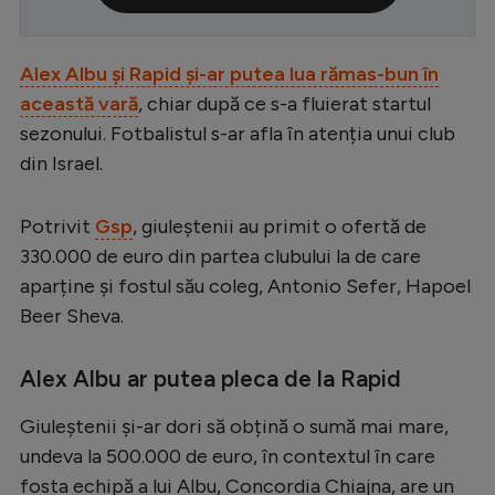
Serie A
Bundesliga
Alex Albu și Rapid și-ar putea lua rămas-bun în
această vară
, chiar după ce s-a fluierat startul
Ligue 1
sezonului. Fotbalistul s-ar afla în atenția unui club
Campionate
din Israel.
Starurile fotbalului
Potrivit
Gsp
, giuleștenii au primit o ofertă de
EURO 2024
330.000 de euro din partea clubului la de care
Stranieri
aparține și fostul său coleg, Antonio Sefer, Hapoel
Beer Sheva.
Clasamente
Alex Albu ar putea pleca de la Rapid
Giuleștenii și-ar dori să obțină o sumă mai mare,
Tenis
undeva la 500.000 de euro, în contextul în care
Handbal
fosta echipă a lui Albu, Concordia Chiajna, are un