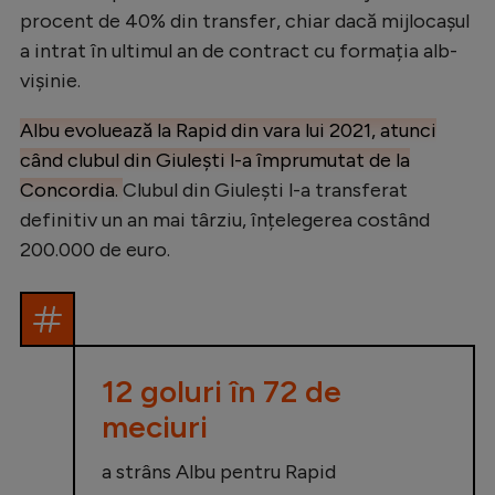
procent de 40% din transfer, chiar dacă mijlocașul
Natație
a intrat în ultimul an de contract cu formația alb-
Formula 1
vișinie.
Gimnastică
Albu evoluează la Rapid din vara lui 2021, atunci
Auto
când clubul din Giulești l-a împrumutat de la
Rugby
Concordia.
Clubul din Giulești l-a transferat
definitiv un an mai târziu, înțelegerea costând
Ciclism
200.000 de euro.
Alte sporturi
JO 2024
JO 2026
12 goluri în 72 de
meciuri
a strâns Albu pentru Rapid