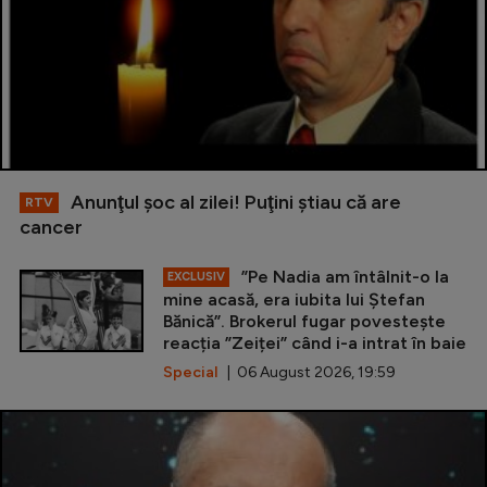
Anunţul şoc al zilei! Puţini ştiau că are
RTV
cancer
”Pe Nadia am întâlnit-o la
EXCLUSIV
mine acasă, era iubita lui Ștefan
Bănică”. Brokerul fugar povestește
reacția ”Zeiței” când i-a intrat în baie
Special
| 06 August 2026, 19:59