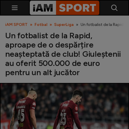
iAM SPORT
Fotbal
SuperLiga
Un fotbalist de la Rapid, 
Un fotbalist de la Rapid,
aproape de o despărțire
neașteptată de club! Giuleștenii
au oferit 500.000 de euro
pentru un alt jucător
SuperLiga
Liga 2
Cupa României
Echipa Națională
U21
Fotbal feminin