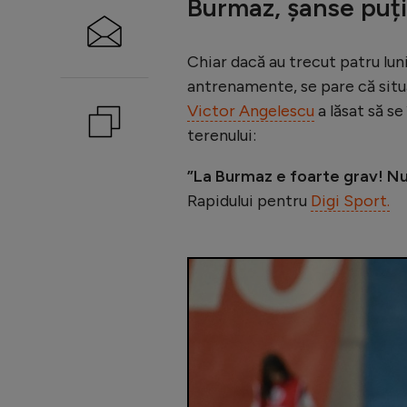
Burmaz, șanse puți
Chiar dacă au trecut patru luni
antrenamente, se pare că situaț
Victor Angelescu
a lăsat să s
terenului:
”La Burmaz e foarte grav! Nu
Rapidului pentru
Digi Sport.