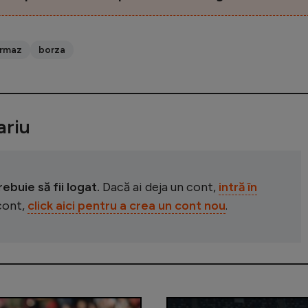
rmaz
borza
riu
buie să fii logat.
Dacă ai deja un cont,
intră în
 cont,
click aici pentru a crea un cont nou
.