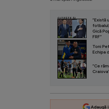
CITEȘTE ȘI
”Există 
fotbalul
Gică Po
FRF”
Toni Pe
Echipa d
”Ce rămâ
Craiova”
Adaugă i