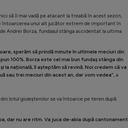
ici să îl mai vadă pe atacant la treabă în acest sezon,
 întoarcerea unui alt jucător extrem de important în
a de Andrei Borza, fundașul stânga accidentat la ultima
șoare, sperăm să prindă minute în ultimele meciuri din
spun 100%. Borza este cel mai bun fundaș stânga din
 la națională, îl așteptăm să revină. Noi credem că va
două sau trei meciuri din acest an, dar vom vedea”
, a
 din lotul giuleștenilor se va întoarce pe teren după
pa, dar nu are ritm. Va juca de-abia după cantonament