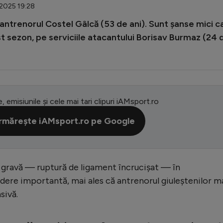
1.2025 19:28
 antrenorul Costel Gâlcă (53 de ani). Sunt șanse mici c
st sezon, pe serviciile atacantului Borisav Burmaz (24 
e, emisiunile și cele mai tari clipuri iAMsport.ro
rmărește iAMsport.ro pe Google
e gravă — ruptură de ligament încrucișat — în
dere importantă, mai ales că antrenorul giuleștenilor m
sivă.