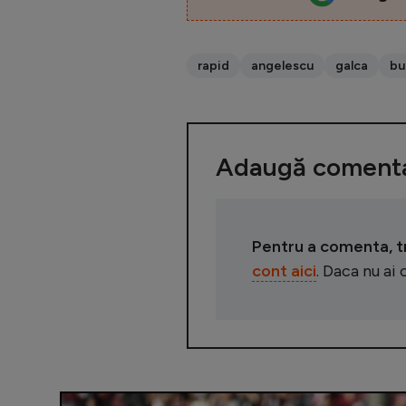
rapid
angelescu
galca
bu
Adaugă comenta
Pentru a comenta, tre
cont aici
. Daca nu ai