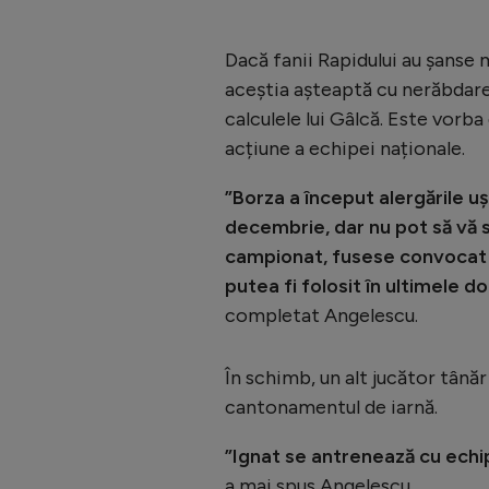
Dacă fanii Rapidului au șanse m
aceștia așteaptă cu nerăbdare
calculele lui Gâlcă. Este vorb
acțiune a echipei naționale.
”Borza a început alergările u
decembrie, dar nu pot să vă 
campionat, fusese convocat și
putea fi folosit în ultimele 
completat Angelescu.
În schimb, un alt jucător tânăr
cantonamentul de iarnă.
”Ignat se antrenează cu echi
a mai spus Angelescu.