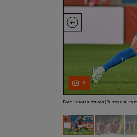
3
Foto :
sportpictures
| Burmaz nu va m