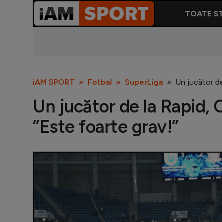
TOATE ST
iAM SPORT
Fotbal
SuperLiga
Un jucător de
Un jucător de la Rapid, 
”Este foarte grav!”