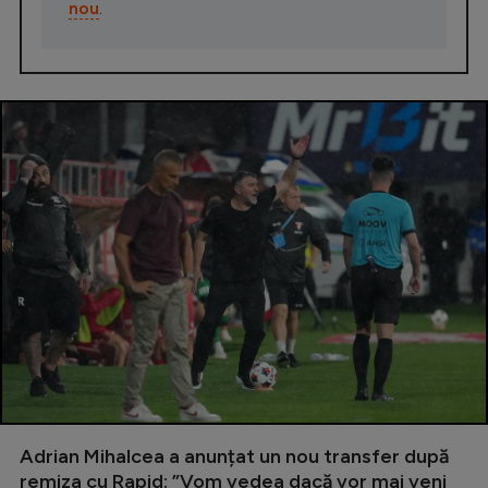
nou
.
Adrian Mihalcea a anunțat un nou transfer după
remiza cu Rapid: ”Vom vedea dacă vor mai veni