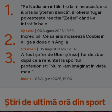
1.
”Pe Nadia am întâlnit-o la mine acasă, era
iubita lui Ștefan Bănică”. Brokerul fugar
povestește reacția ”Zeiței” când i-a
intrat în baie
Special
| 06 August 2026, 19:59
2.
Incredibil! Ce salariu încasează Coubiș în
a liga a doua din Anglia
Stranieri
| 05 August 2026, 12:34
3.
A fost șofer de Uber și însoțitor de zbor
după ce a renunțat la sportul
profesionist: ”Nu mi-am imaginat în viața
mea!”
Inedit
| 06 August 2026, 19:00
Știri de ultimă oră din sport