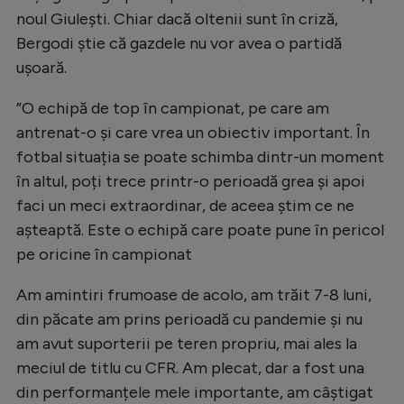
noul Giulești. Chiar dacă oltenii sunt în criză,
Natație
Bergodi știe că gazdele nu vor avea o partidă
Formula 1
ușoară.
Gimnastică
”O echipă de top în campionat, pe care am
Auto
antrenat-o și care vrea un obiectiv important. În
Rugby
fotbal situația se poate schimba dintr-un moment
în altul, poți trece printr-o perioadă grea și apoi
Ciclism
faci un meci extraordinar, de aceea știm ce ne
Alte sporturi
așteaptă. Este o echipă care poate pune în pericol
JO 2024
pe oricine în campionat
JO 2026
Am amintiri frumoase de acolo, am trăit 7-8 luni,
din păcate am prins perioadă cu pandemie și nu
am avut suporterii pe teren propriu, mai ales la
meciul de titlu cu CFR. Am plecat, dar a fost una
din performanțele mele importante, am câștigat