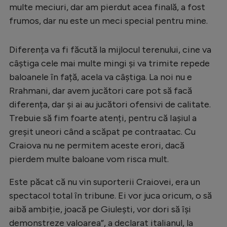
Intră în cont
multe meciuri, dar am pierdut acea finală, a fost
Creează cont
frumos, dar nu este un meci special pentru mine.
Diferența va fi făcută la mijlocul terenului, cine va
câștiga cele mai multe mingi și va trimite repede
baloanele în față, acela va câștiga. La noi nu e
Rrahmani, dar avem jucători care pot să facă
diferența, dar și ai au jucători ofensivi de calitate.
Trebuie să fim foarte atenți, pentru că Iașiul a
greșit uneori când a scăpat pe contraatac. Cu
Craiova nu ne permitem aceste erori, dacă
pierdem multe baloane vom risca mult.
Este păcat că nu vin suporterii Craiovei, era un
spectacol total în tribune. Ei vor juca oricum, o să
aibă ambiție, joacă pe Giulești, vor dori să își
demonstreze valoarea”, a declarat italianul, la