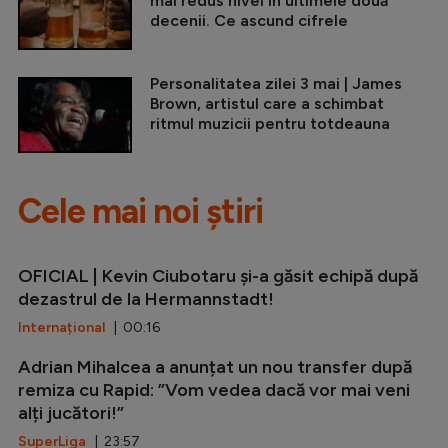
mai redus nivel în ultimele două
decenii. Ce ascund cifrele
Personalitatea zilei 3 mai | James
Brown, artistul care a schimbat
ritmul muzicii pentru totdeauna
Cele mai noi știri
OFICIAL | Kevin Ciubotaru și-a găsit echipă după
dezastrul de la Hermannstadt!
Internațional
| 00:16
Adrian Mihalcea a anunțat un nou transfer după
remiza cu Rapid: ”Vom vedea dacă vor mai veni
alți jucători!”
SuperLiga
| 23:57