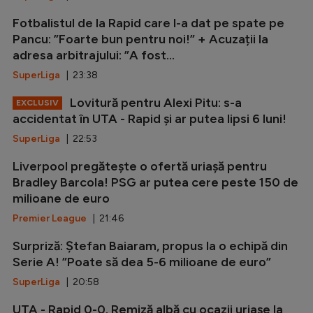
Fotbalistul de la Rapid care l-a dat pe spate pe
Pancu: ”Foarte bun pentru noi!” + Acuzații la
adresa arbitrajului: ”A fost...
SuperLiga
| 23:38
Lovitură pentru Alexi Pitu: s-a
EXCLUSIV
accidentat în UTA - Rapid și ar putea lipsi 6 luni!
SuperLiga
| 22:53
Liverpool pregătește o ofertă uriașă pentru
Bradley Barcola! PSG ar putea cere peste 150 de
milioane de euro
Premier League
| 21:46
Surpriză: Ștefan Baiaram, propus la o echipă din
Serie A! ”Poate să dea 5-6 milioane de euro”
SuperLiga
| 20:58
UTA - Rapid 0-0. Remiză albă cu ocazii uriașe la