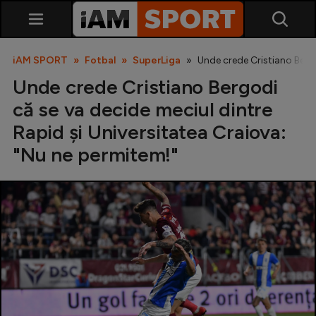
iAM SPORT
Fotbal
SuperLiga
Unde crede Cristiano Bergo
Unde crede Cristiano Bergodi
că se va decide meciul dintre
Rapid și Universitatea Craiova:
"Nu ne permitem!"
SuperLiga
Liga 2
Cupa României
Echipa Națională
U21
Fotbal feminin