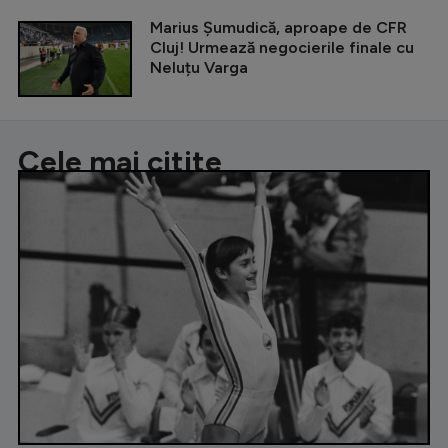
Marius Șumudică, aproape de CFR
Cluj! Urmează negocierile finale cu
Neluțu Varga
Cele mai citite