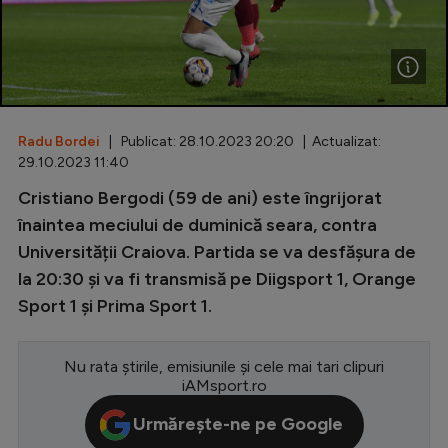
Special
Diverse
Inedit
Radu Bordei
| Publicat: 28.10.2023 20:20 | Actualizat:
Clasamente
29.10.2023 11:40
Cristiano Bergodi (59 de ani) este îngrijorat
înaintea meciului de duminică seara, contra
Universității Craiova. Partida se va desfășura de
Champions League
la 20:30 și va fi transmisă pe Diigsport 1, Orange
Europa League
Sport 1 și Prima Sport 1.
Conference League
CM 2026
Nu rata știrile, emisiunile și cele mai tari clipuri
iAMsport.ro
Premier League
Urmărește-ne pe Google
LaLiga