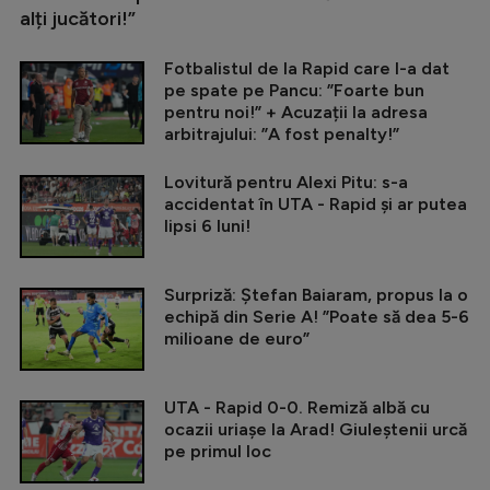
alți jucători!”
Fotbalistul de la Rapid care l-a dat
pe spate pe Pancu: ”Foarte bun
pentru noi!” + Acuzații la adresa
arbitrajului: ”A fost penalty!”
Lovitură pentru Alexi Pitu: s-a
accidentat în UTA - Rapid și ar putea
lipsi 6 luni!
Surpriză: Ștefan Baiaram, propus la o
echipă din Serie A! ”Poate să dea 5-6
milioane de euro”
UTA - Rapid 0-0. Remiză albă cu
ocazii uriașe la Arad! Giuleștenii urcă
pe primul loc