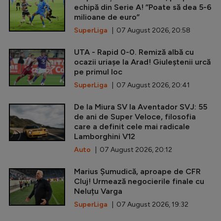
echipă din Serie A! ”Poate să dea 5-6
milioane de euro”
SuperLiga
| 07 August 2026, 20:58
UTA - Rapid 0-0. Remiză albă cu
ocazii uriașe la Arad! Giuleștenii urcă
pe primul loc
SuperLiga
| 07 August 2026, 20:41
De la Miura SV la Aventador SVJ: 55
de ani de Super Veloce, filosofia
care a definit cele mai radicale
Lamborghini V12
Auto
| 07 August 2026, 20:12
Marius Șumudică, aproape de CFR
Cluj! Urmează negocierile finale cu
Neluțu Varga
SuperLiga
| 07 August 2026, 19:32