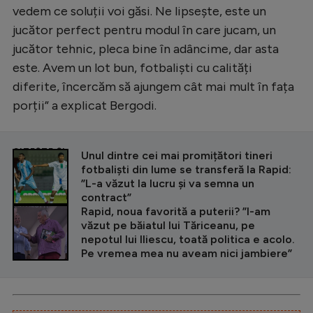
vedem ce soluții voi găsi. Ne lipsește, este un
jucător perfect pentru modul în care jucam, un
jucător tehnic, pleca bine în adâncime, dar asta
este. Avem un lot bun, fotbaliști cu calități
diferite, încercăm să ajungem cât mai mult în fața
porții” a explicat Bergodi.
CITEȘTE ȘI
Unul dintre cei mai promițători tineri
fotbaliști din lume se transferă la Rapid:
”L-a văzut la lucru și va semna un
contract”
Rapid, noua favorită a puterii? ”I-am
văzut pe băiatul lui Tăriceanu, pe
nepotul lui Iliescu, toată politica e acolo.
Pe vremea mea nu aveam nici jambiere”