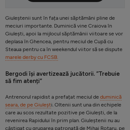
Serie A
Giuleștenii sunt în fața unei săptămâni pline de
Bundesliga
meciuri importante. Duminică vine Craiova în
Ligue 1
Giulești, apoi la mijlocul săptămânii viitoare se vor
Campionate
deplasa în Ghencea, pentru meciul de Cupă cu
Steaua pentru ca în weekendul viitor să se dispute
Starurile fotbalului
marele derby cu FCSB.
EURO 2024
Stranieri
Bergodi își avertizează jucătorii. ”Trebuie
să fim atenți”
Clasamente
Antrenorul rapidist a prefațat meciul de
duminică
seara, de pe Giuleșt
i. Oltenii sunt una din echipele
care au scos rezultate pozitive pe Giulești, de la
Tenis
revenirea Rapidului în prim plan. Giuleștenii nu au
Handbal
câștigat cu gruparea patronată de Mihai Rotaru, pe