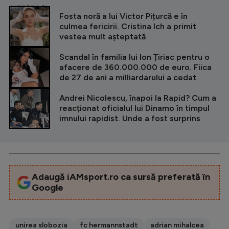
CITEȘTE ȘI
Fosta noră a lui Victor Pițurcă e în
culmea fericirii. Cristina Ich a primit
vestea mult așteptată
Scandal în familia lui Ion Țiriac pentru o
afacere de 360.000.000 de euro. Fiica
de 27 de ani a milliardarului a cedat
Andrei Nicolescu, înapoi la Rapid? Cum a
reacționat oficialul lui Dinamo în timpul
imnului rapidist. Unde a fost surprins
Adaugă iAMsport.ro ca sursă preferată în
Google
unirea slobozia
fc hermannstadt
adrian mihalcea