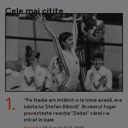
Cele mai citite
1.
”Pe Nadia am întâlnit-o la mine acasă, era
iubita lui Ștefan Bănică”. Brokerul fugar
povestește reacția ”Zeiței” când i-a
intrat în baie
Special
| 06 August 2026, 19:59