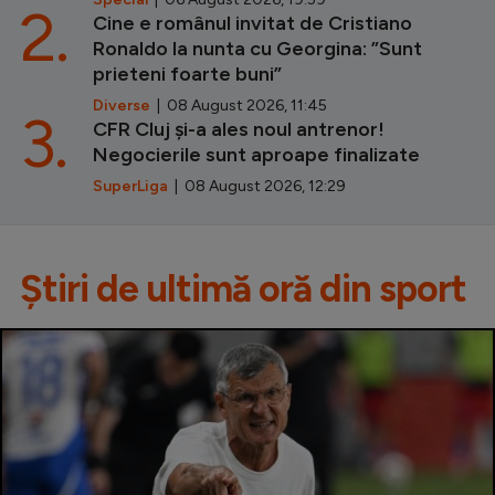
2.
Cine e românul invitat de Cristiano
Ronaldo la nunta cu Georgina: ”Sunt
prieteni foarte buni”
Diverse
| 08 August 2026, 11:45
3.
CFR Cluj și-a ales noul antrenor!
Negocierile sunt aproape finalizate
SuperLiga
| 08 August 2026, 12:29
Știri de ultimă oră din sport