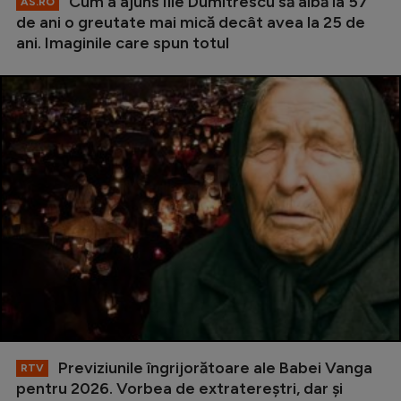
Cum a ajuns Ilie Dumitrescu să aibă la 57
AS.RO
de ani o greutate mai mică decât avea la 25 de
ani. Imaginile care spun totul
Previziunile îngrijorătoare ale Babei Vanga
RTV
pentru 2026. Vorbea de extratereștri, dar și