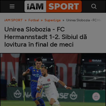
iAM SPORT
Fotbal
SuperLiga
Unirea Slobozia - FC Herman
Unirea Slobozia - FC
Hermannstadt 1-2. Sibiul dă
lovitura în final de meci
SuperLiga
Liga 2
Cupa României
Echipa Națională
U21
Fotbal feminin