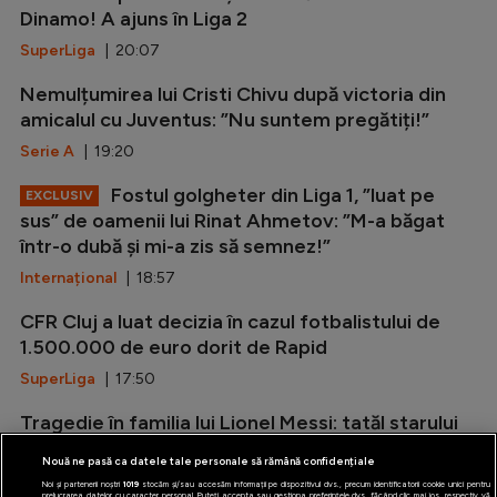
Dinamo! A ajuns în Liga 2
SuperLiga
| 20:07
Nemulțumirea lui Cristi Chivu după victoria din
amicalul cu Juventus: ”Nu suntem pregătiți!”
Serie A
| 19:20
Fostul golgheter din Liga 1, ”luat pe
EXCLUSIV
sus” de oamenii lui Rinat Ahmetov: ”M-a băgat
într-o dubă și mi-a zis să semnez!”
Internațional
| 18:57
CFR Cluj a luat decizia în cazul fotbalistului de
1.500.000 de euro dorit de Rapid
SuperLiga
| 17:50
Tragedie în familia lui Lionel Messi: tatăl starului
argentinian a decedat la 68 de ani!
Nouă ne pasă ca datele tale personale să rămână confidențiale
Diverse
| 16:40
Noi și partenerii noștri
1019
stocăm și/sau accesăm informații pe dispozitivul dvs., precum identificatorii cookie unici pentru
prelucrarea datelor cu caracter personal. Puteți accepta sau gestiona preferințele dvs. făcând clic mai jos, respectiv vă