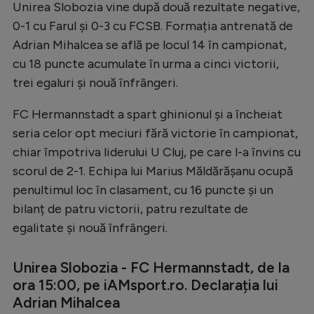
Intră în cont
Unirea Slobozia vine după două rezultate negative,
0-1 cu Farul și 0-3 cu FCSB. Formația antrenată de
Creează cont
Adrian Mihalcea se află pe locul 14 în campionat,
cu 18 puncte acumulate în urma a cinci victorii,
trei egaluri și nouă înfrângeri.
FC Hermannstadt a spart ghinionul și a încheiat
seria celor opt meciuri fără victorie în campionat,
chiar împotriva liderului U Cluj, pe care l-a învins cu
scorul de 2-1. Echipa lui Marius Măldărășanu ocupă
penultimul loc în clasament, cu 16 puncte și un
bilanț de patru victorii, patru rezultate de
egalitate și nouă înfrângeri.
Unirea Slobozia - FC Hermannstadt, de la
ora 15:00, pe iAMsport.ro. Declarația lui
Adrian Mihalcea