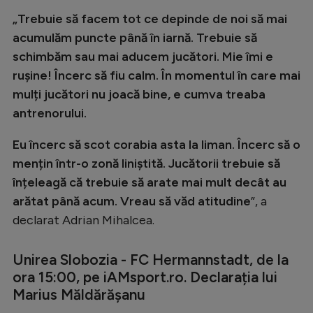
„Trebuie să facem tot ce depinde de noi să mai
acumulăm puncte până în iarnă. Trebuie să
schimbăm sau mai aducem jucători. Mie îmi e
rușine! Încerc să fiu calm. În momentul în care mai
mulți jucători nu joacă bine, e cumva treaba
antrenorului.
Eu încerc să scot corabia asta la liman. Încerc să o
mențin într-o zonă liniștită. Jucătorii trebuie să
înțeleagă că trebuie să arate mai mult decât au
arătat până acum. Vreau să văd atitudine
”, a
declarat Adrian Mihalcea.
Unirea Slobozia - FC Hermannstadt, de la
ora 15:00, pe iAMsport.ro. Declarația lui
Marius Măldărășanu