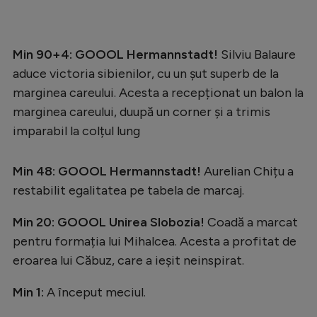
Natație
Formula 1
Min 90+4: GOOOL Hermannstadt!
Silviu Balaure
Gimnastică
aduce victoria sibienilor, cu un șut superb de la
marginea careului. Acesta a recepționat un balon la
Auto
marginea careului, duupă un corner și a trimis
Rugby
imparabil la colțul lung
Ciclism
Min 48: GOOOL Hermannstadt!
Aurelian Chițu a
Alte sporturi
restabilit egalitatea pe tabela de marcaj.
JO 2024
Min 20: GOOOL Unirea Slobozia!
Coadă a marcat
JO 2026
pentru formația lui Mihalcea. Acesta a profitat de
eroarea lui Căbuz, care a ieșit neinspirat.
Min 1:
A început meciul.