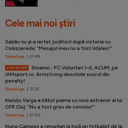
Cele mai noi știri
Sabău nu și-a iertat jucătorii după victoria cu
Csikszereda: ”Mesajul meu nu a fost înțeles!”
SuperLiga
| 21:49
Dinamo - FC Voluntari 1-0, ACUM, pe
LIVE SCORE
iAMsport.ro. Armstrong deschide scorul din
penalty!
SuperLiga
| 21:25
Neluțu Varga a bătut palma cu noul antrenor al lui
CFR Cluj: ”Nu a fost greu de convins!”
SuperLiga
| 21:00
Nuno Campos a renunțat la încă un fotbalist de la