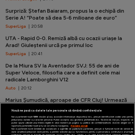
Surpriză: Ștefan Baiaram, propus la o echipă din
Serie A! ”Poate să dea 5-6 milioane de euro”
SuperLiga
| 20:58
UTA - Rapid 0-0. Remiză albă cu ocazii uriașe la
Arad! Giuleștenii urcă pe primul loc
SuperLiga
| 20:41
De la Miura SV la Aventador SVJ: 55 de ani de
Super Veloce, filosofia care a definit cele mai
radicale Lamborghini V12
Auto
| 20:12
Marius Șumudică, aproape de CFR Cluj! Urmează
negocierile finale cu Neluțu Varga
Nouă ne pasă ca datele tale personale să rămână confidențiale
SuperLiga
| 19:32
Noi și partenerii noștri
1019
stocăm și/sau accesăm informații pe dispozitivul dvs., precum identificatorii cookie unici pentru
prelucrarea datelor cu caracter personal. Puteți accepta sau gestiona preferințele dvs. făcând clic mai jos, respectiv vă
puteți opune utilizării unui interes legitim în orice moment pe pagina cu politica de confidențialitate. Aceste alegeri vor fi
raportate partenerilor noștri și nu vă vor afecta navigarea.
Mai multe detalii
Noi si partenerii nostri (retelele de socializare si agentiile de publicitate partenere, precum si furnizorii nostri de servicii de
date analitice) prelucram date pentru a permite website-ului sa functioneze, pentru a personaliza continutul si anunturile
publicitare afisate in functie de interesele si/sau profilul dvs., pentru a va oferi functionalitati aferente retelelor de