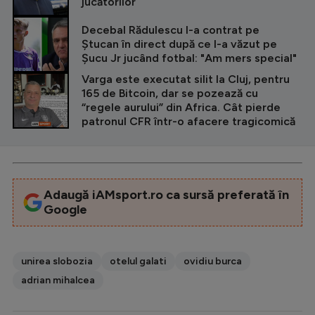
jucătorilor
Decebal Rădulescu l-a contrat pe
Ștucan în direct după ce l-a văzut pe
Șucu Jr jucând fotbal: "Am mers special"
Varga este executat silit la Cluj, pentru
165 de Bitcoin, dar se pozează cu
“regele aurului” din Africa. Cât pierde
patronul CFR într-o afacere tragicomică
Adaugă iAMsport.ro ca sursă preferată în
Google
unirea slobozia
otelul galati
ovidiu burca
adrian mihalcea