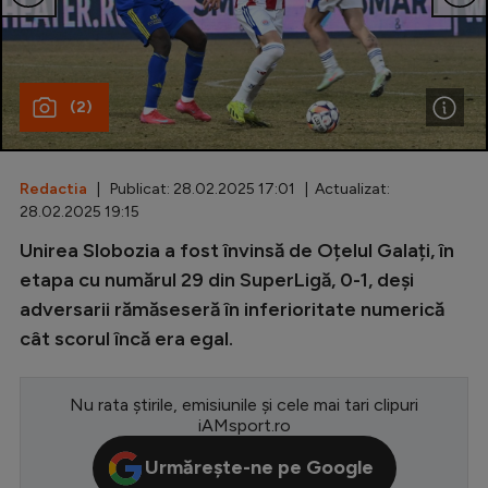
Special
Diverse
(2)
Inedit
Clasamente
Redactia
| Publicat: 28.02.2025 17:01 | Actualizat:
28.02.2025 19:15
Unirea Slobozia a fost învinsă de Oțelul Galați, în
Champions League
etapa cu numărul 29 din SuperLigă, 0-1, deși
adversarii rămăseseră în inferioritate numerică
Europa League
cât scorul încă era egal.
Conference League
CM 2026
Nu rata știrile, emisiunile și cele mai tari clipuri
iAMsport.ro
Premier League
Urmărește-ne pe Google
LaLiga