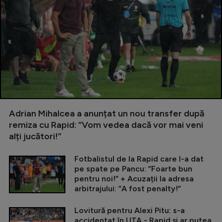
Adrian Mihalcea a anunțat un nou transfer după
remiza cu Rapid: ”Vom vedea dacă vor mai veni
alți jucători!”
Fotbalistul de la Rapid care l-a dat
pe spate pe Pancu: ”Foarte bun
pentru noi!” + Acuzații la adresa
arbitrajului: ”A fost penalty!”
Lovitură pentru Alexi Pitu: s-a
accidentat în UTA - Rapid și ar putea