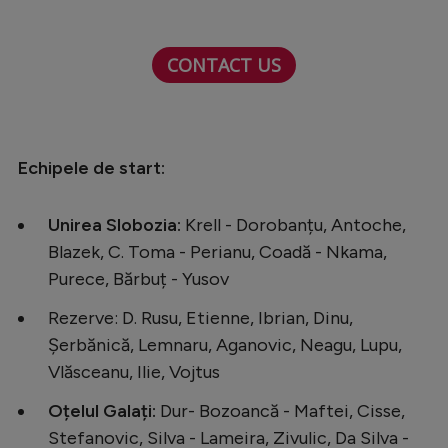
Natație
Formula 1
CONTACT US
Gimnastică
Auto
Echipele de start:
Rugby
Ciclism
Unirea Slobozia:
Krell - Dorobanțu, Antoche,
Alte sporturi
Blazek, C. Toma - Perianu, Coadă - Nkama,
Purece, Bărbuț - Yusov
JO 2024
JO 2026
Rezerve: D. Rusu, Etienne, Ibrian, Dinu,
Șerbănică, Lemnaru, Aganovic, Neagu, Lupu,
Vlăsceanu, Ilie, Vojtus
Oțelul Galați:
Dur- Bozoancă - Maftei, Cisse,
Stefanovic, Silva - Lameira, Zivulic, Da Silva -