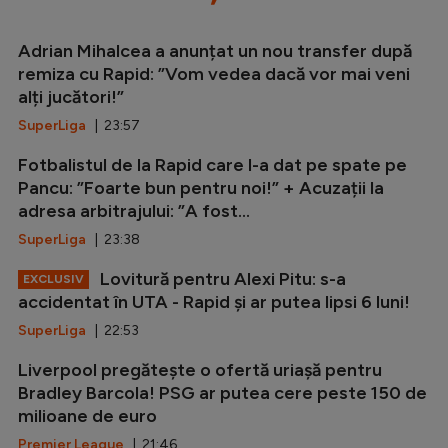
Adrian Mihalcea a anunțat un nou transfer după
remiza cu Rapid: ”Vom vedea dacă vor mai veni
alți jucători!”
SuperLiga
| 23:57
Fotbalistul de la Rapid care l-a dat pe spate pe
Pancu: ”Foarte bun pentru noi!” + Acuzații la
adresa arbitrajului: ”A fost...
SuperLiga
| 23:38
Lovitură pentru Alexi Pitu: s-a
EXCLUSIV
accidentat în UTA - Rapid și ar putea lipsi 6 luni!
SuperLiga
| 22:53
Liverpool pregătește o ofertă uriașă pentru
Bradley Barcola! PSG ar putea cere peste 150 de
milioane de euro
Premier League
| 21:46