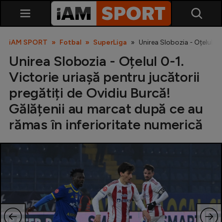
iAM SPORT
Fotbal
SuperLiga
Unirea Slobozia - Oțelul 0-
Unirea Slobozia - Oțelul 0-1.
Victorie uriașă pentru jucătorii
pregătiți de Ovidiu Burcă!
Gălățenii au marcat după ce au
rămas în inferioritate numerică
SuperLiga
Liga 2
Cupa României
Echipa Națională
U21
Fotbal feminin