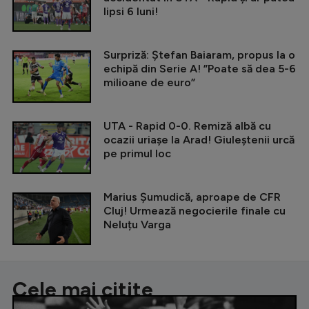
lipsi 6 luni!
Surpriză: Ștefan Baiaram, propus la o
echipă din Serie A! ”Poate să dea 5-6
milioane de euro”
UTA - Rapid 0-0. Remiză albă cu
ocazii uriașe la Arad! Giuleștenii urcă
pe primul loc
Marius Șumudică, aproape de CFR
Cluj! Urmează negocierile finale cu
Neluțu Varga
Cele mai citite