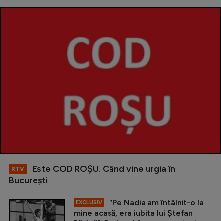
Este COD ROŞU. Când vine urgia în
RTV
Bucureşti
”Pe Nadia am întâlnit-o la
EXCLUSIV
mine acasă, era iubita lui Ștefan