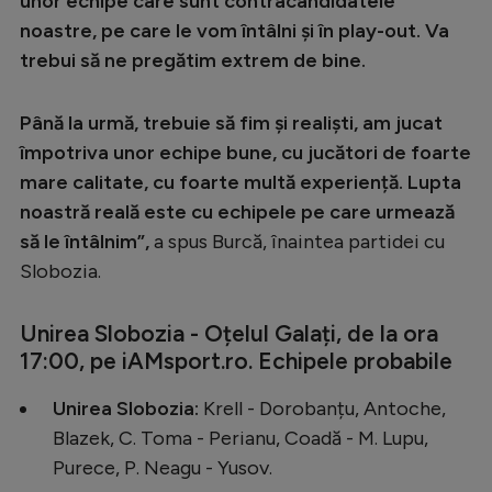
unor echipe care sunt contracandidatele
noastre, pe care le vom întâlni și în play-out. Va
trebui să ne pregătim extrem de bine.
Până la urmă, trebuie să fim și realiști, am jucat
împotriva unor echipe bune, cu jucători de foarte
mare calitate, cu foarte multă experiență. Lupta
noastră reală este cu echipele pe care urmează
să le întâlnim”,
a spus Burcă, înaintea partidei cu
Slobozia.
Unirea Slobozia - Oțelul Galați, de la ora
17:00, pe iAMsport.ro. Echipele probabile
Unirea Slobozia:
Krell - Dorobanțu, Antoche,
Blazek, C. Toma - Perianu, Coadă - M. Lupu,
Purece, P. Neagu - Yusov.