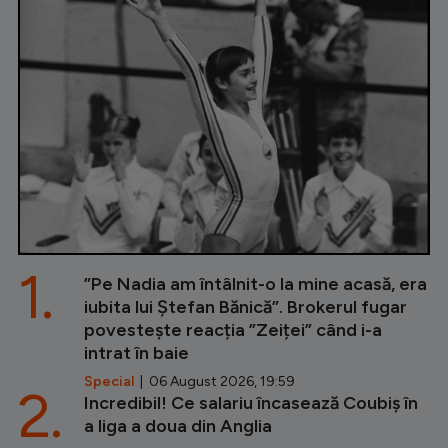
1.
”Pe Nadia am întâlnit-o la mine acasă, era
iubita lui Ștefan Bănică”. Brokerul fugar
povestește reacția ”Zeiței” când i-a
intrat în baie
Special
| 06 August 2026, 19:59
2.
Incredibil! Ce salariu încasează Coubiș în
a liga a doua din Anglia