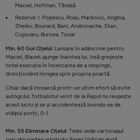
Intră în cont
Maciel, Hofman, Tănasă
Creează cont
Rezerve: I. Popescu, Roșu, Markovic, Anghia,
Zhelev, Bourard, Bani, Andronache, Stan,
Cojocaru, Burcea, Tovar
Min. 60 Gol Oțelul:
Lansare în adâncime pentru
Maciel, Blazek ajunge înaintea lui, însă greșește
total execuția în încercarea de a respinge,
direcționând mingea spre propria poartă.
Chiar dacă încearcă printr-un ultim efort să evite
autogolul, fotbalistul venit de la Rapid nu reușește
acest lucru și se și accidentează lovindu-se de
stâlpul porții, 0-1.
Min. 55 Eliminare Oțelul:
Teles vede cartonașul
roșu din partea arbitrului Rareș Vidican după