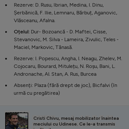
Rezerve: D. Rusu, Ibrian, Medina, I. Dinu,
Șerbănică, F. Ilie, Lemnaru, Bărbuț, Aganovic,
Vlăsceanu, Afalna.
Oțelul:
Dur- Bozoancă - D. Maftei, Cisse,
Stevanovic, M. Silva - Lameira, Zivulic, Teles -
Maciel, Markovic, Tănasă.
Rezerve: I. Popescu, Angha, I. Neagu, Zhelev, M.
Cojocaru, Bourard, Mitulețu, N. Roșu, Bani, L.
Andronache, Al. Stan, A. Rus, Burcea
Absenți: Plaza (fără drept de joc), Bicfalvi (în
urmă cu pregătirea)
CITEȘTE ȘI
Cristi Chivu, mesaj mobilizator înaintea
meciului cu Udinese. Ce le-a transmis