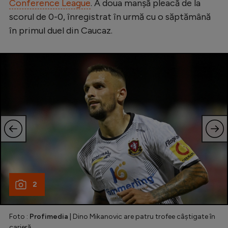
Conference League
. A doua manșă pleacă de la
scorul de 0-0, înregistrat în urmă cu o săptămână
în primul duel din Caucaz.
2
Foto :
Profimedia
| Dino Mikanovic are patru trofee câștigate în
carieră