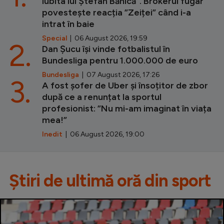
iubita lui Ștefan Bănică”. Brokerul fugar
povestește reacția ”Zeiței” când i-a
intrat în baie
Special
| 06 August 2026, 19:59
2.
Dan Șucu își vinde fotbalistul în
Bundesliga pentru 1.000.000 de euro
Bundesliga
| 07 August 2026, 17:26
3.
A fost șofer de Uber și însoțitor de zbor
după ce a renunțat la sportul
profesionist: ”Nu mi-am imaginat în viața
mea!”
Inedit
| 06 August 2026, 19:00
Știri de ultimă oră din sport