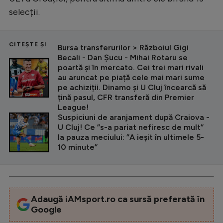
selecții.
CITEȘTE ȘI
Bursa transferurilor > Războiul Gigi
Becali - Dan Șucu - Mihai Rotaru se
poartă și în mercato. Cei trei mari rivali
au aruncat pe piață cele mai mari sume
pe achiziții. Dinamo și U Cluj încearcă să
țină pasul, CFR transferă din Premier
League!
Suspiciuni de aranjament după Craiova -
U Cluj! Ce ”s-a pariat nefiresc de mult”
la pauza meciului: ”A ieșit în ultimele 5-
10 minute”
Adaugă iAMsport.ro ca sursă preferată în
Google