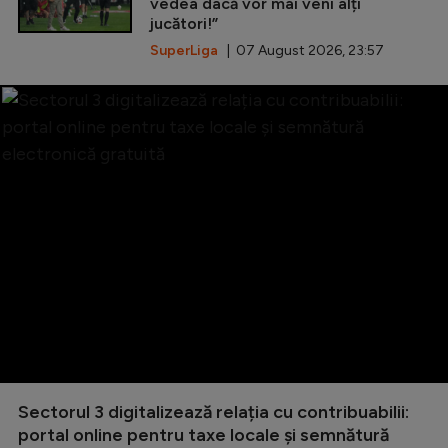
vedea dacă vor mai veni alți
jucători!”
SuperLiga
| 07 August 2026, 23:57
Sectorul 3 digitalizează relația cu contribuabilii:
portal online pentru taxe locale și semnătură