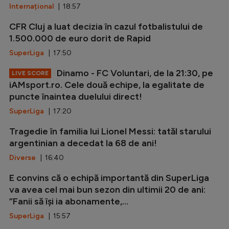
Internațional
| 18:57
CFR Cluj a luat decizia în cazul fotbalistului de
1.500.000 de euro dorit de Rapid
SuperLiga
| 17:50
Dinamo - FC Voluntari, de la 21:30, pe
LIVE SCORE
iAMsport.ro. Cele două echipe, la egalitate de
puncte înaintea duelului direct!
SuperLiga
| 17:20
Tragedie în familia lui Lionel Messi: tatăl starului
argentinian a decedat la 68 de ani!
Diverse
| 16:40
E convins că o echipă importantă din SuperLiga
va avea cel mai bun sezon din ultimii 20 de ani:
”Fanii să își ia abonamente,...
SuperLiga
| 15:57