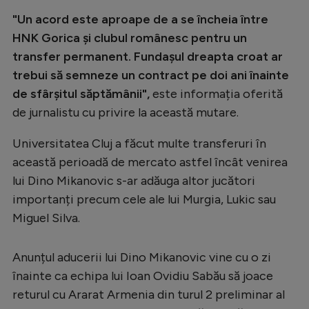
Intră în cont
"Un acord este aproape de a se încheia între
Creează cont
HNK Gorica și clubul românesc pentru un
transfer permanent. Fundașul dreapta croat ar
trebui să semneze un contract pe doi ani înainte
de sfârșitul săptămânii",
este informația oferită
de jurnalistu cu privire la această mutare.
Universitatea Cluj a făcut multe transferuri în
această perioadă de mercato astfel încât venirea
lui Dino Mikanovic s-ar adăuga altor jucători
importanți precum cele ale lui Murgia, Lukic sau
Miguel Silva.
Anunțul aducerii lui Dino Mikanovic vine cu o zi
înainte ca echipa lui Ioan Ovidiu Sabău să joace
returul cu Ararat Armenia din turul 2 preliminar al