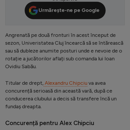
Serie A
Urmărește-ne pe Google
Bundesliga
Ligue 1
Angrenată pe două fronturi în acest început de
Campionate
sezon, Univeristatea Cluj încearcă să se întărească
sau să dubleze anumite posturi unde e nevoie de o
Starurile fotbalului
rotație a jucătorilor aflați sub comanda lui Ioan
EURO 2024
Ovidiu Sabău.
Stranieri
Titular de drept,
Alexandru Chipciu
va avea
Clasamente
concurență serioasă din această vară, după ce
conducerea clubului a decis să transfere încă un
fundaș dreapta.
Tenis
Concurență pentru Alex Chipciu
Handbal