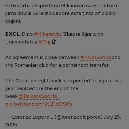
Este vorba despre Dino Mikanovic care conform
Natație
jurnalistului Lorenzo Lepore este ținta oficialilor
Formula 1
clujeni.
Gimnastică
𝗘𝗫𝗖𝗟: Dino
#Mikanovic
, 𝐓𝐢𝐦𝐞 𝐭𝐨 𝐒𝐢𝐠𝐧 with
Auto
Universitatea
#Cluj
🔏
Rugby
An agreement is close between
#HNKGorica
and
Ciclism
the Romanian club for a permanent transfer.
Alte sporturi
The Croatian right back is expected to sign a two-
JO 2024
year deal before the end of the
JO 2026
week.
@BalkansSports_
pic.twitter.com/3tjZ1dOSKh
— Lorenzo Lepore  (@lorenzooleporee)
July 29,
2025