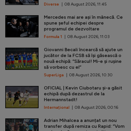
Diverse
| 08 August 2026, 11:45
Mercedes mai are ași în mânecă. Ce
spune șeful echipei despre
programul de dezvoltare
Formula 1
| 08 August 2026, 11:03
Giovanni Becali încearcă să ajute un
jucător de la FCSB să își găsească o
nouă echipă: ”Săracul! Mi-e și rușine
să vorbesc cu el”
SuperLiga
| 08 August 2026, 10:30
OFICIAL | Kevin Ciubotaru și-a găsit
echipă după dezastrul de la
Hermannstadt!
Internațional
| 08 August 2026, 00:16
Adrian Mihalcea a anunțat un nou
transfer după remiza cu Rapid: ”Vom