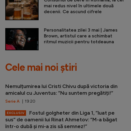
mai redus nivel în ultimele două
decenii. Ce ascund cifrele
Personalitatea zilei 3 mai | James
Brown, artistul care a schimbat
ritmul muzicii pentru totdeauna
Cele mai noi știri
Nemulțumirea lui Cristi Chivu după victoria din
amicalul cu Juventus: ”Nu suntem pregătiți!”
Serie A
| 19:20
Fostul golgheter din Liga 1, ”luat pe
EXCLUSIV
sus” de oamenii lui Rinat Ahmetov: ”M-a băgat
într-o dubă și mi-a zis să semnez!”