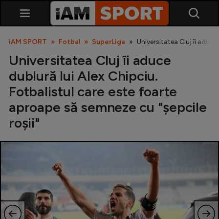
iAM SPORT
Fotbal
SuperLiga
Universitatea Cluj îi aduce
Universitatea Cluj îi aduce
dublură lui Alex Chipciu.
Fotbalistul care este foarte
aproape să semneze cu "șepcile
roșii"
SuperLiga
Liga 2
Cupa României
Echipa Națională
U21
Fotbal feminin