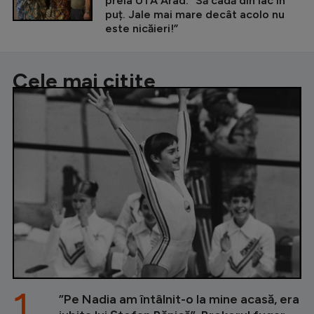
preia UTA Arad: ”Să cadă din lac în
puț. Jale mai mare decât acolo nu
este nicăieri!”
Cele mai citite
1.
”Pe Nadia am întâlnit-o la mine acasă, era