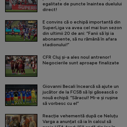
egalitate de puncte înaintea duelului
direct!
E convins că o echipă importantă din
SuperLiga va avea cel mai bun sezon
din ultimii 20 de ani: ”Fanii să își ia
abonamente, să nu rămână în afara
stadionului!”
CFR Cluj și-a ales noul antrenor!
Negocierile sunt aproape finalizate
Giovanni Becali încearcă să ajute un
jucător de la FCSB să își găsească o
nouă echipă: ”Săracul! Mi-e și rușine
să vorbesc cu el”
Reacție vehementă după ce Neluțu
Varga a anunțat că ia în calcul să