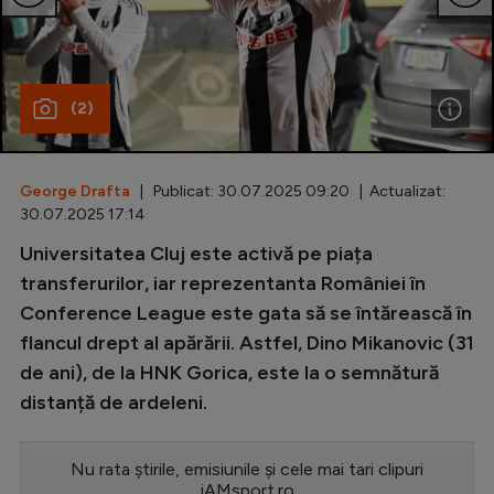
Special
Diverse
(2)
Inedit
Clasamente
George Drafta
| Publicat: 30.07.2025 09:20 | Actualizat:
30.07.2025 17:14
Universitatea Cluj este activă pe piața
Champions League
transferurilor, iar reprezentanta României în
Conference League este gata să se întărească în
Europa League
flancul drept al apărării. Astfel, Dino Mikanovic (31
Conference League
de ani), de la HNK Gorica, este la o semnătură
distanță de ardeleni.
CM 2026
Premier League
Nu rata știrile, emisiunile și cele mai tari clipuri
LaLiga
iAMsport.ro