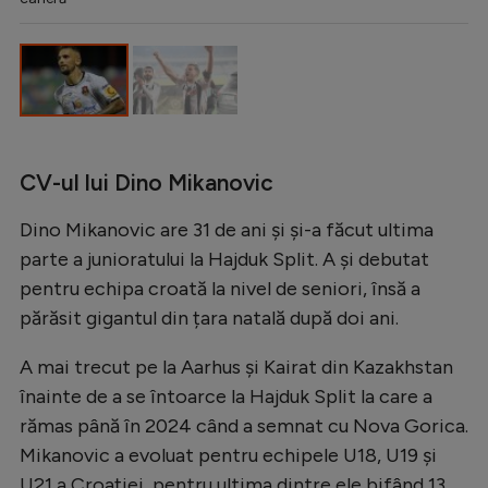
CV-ul lui Dino Mikanovic
Dino Mikanovic are 31 de ani și și-a făcut ultima
parte a junioratului la Hajduk Split. A și debutat
pentru echipa croată la nivel de seniori, însă a
părăsit gigantul din țara natală după doi ani.
A mai trecut pe la Aarhus și Kairat din Kazakhstan
înainte de a se întoarce la Hajduk Split la care a
rămas până în 2024 când a semnat cu Nova Gorica.
Mikanovic a evoluat pentru echipele U18, U19 și
U21 a Croației, pentru ultima dintre ele bifând 13