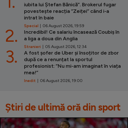
1.
iubita lui Ștefan Bănică”. Brokerul fugar
povestește reacția ”Zeiței” când i-a
intrat în baie
Special
| 06 August 2026, 19:59
2.
Incredibil! Ce salariu încasează Coubiș în
a liga a doua din Anglia
Stranieri
| 05 August 2026, 12:34
3.
A fost șofer de Uber și însoțitor de zbor
după ce a renunțat la sportul
profesionist: ”Nu mi-am imaginat în viața
mea!”
Inedit
| 06 August 2026, 19:00
Știri de ultimă oră din sport