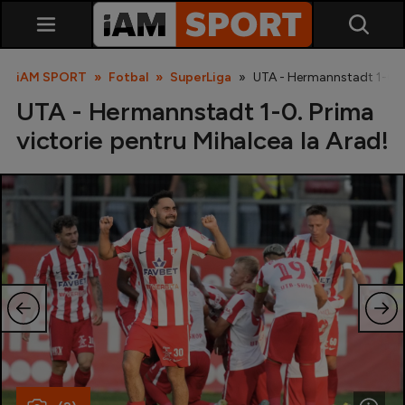
iAM SPORT
Fotbal
SuperLiga
UTA - Hermannstadt 1-0. P
UTA - Hermannstadt 1-0. Prima
victorie pentru Mihalcea la Arad!
SuperLiga
Liga 2
Cupa României
Echipa Națională
U21
Fotbal feminin