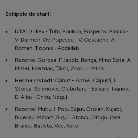
Natație
Echipele de start:
Formula 1
Gimnastică
UTA:
D. Iliev - Țuțu, Poulolo, Pospelov, Padula -
V. Durmen, Ov. Popescu - V. Costache, A.
Auto
Roman, Tzionis - Abdallah
Rugby
Rezerve: Gorcea, F. Iacob, Benga, Mino Sota, A.
Ciclism
Matei, Hrezdac, Țăroi, Zsori, L. Mihai
Alte sporturi
Hermannstadt:
Căbuz - Antwi, Căpușă, I.
JO 2024
Stoica, Selimovic, Ciubotaru - Balaure, Ivanov,
D. Albu - Chițu, Neguț
JO 2026
Rezerve: Muțiu, I. Pop, Bejan, Oroian, Kujabi,
Biceanu, Mihart, Buș, L. Stancu, Diogo Jose
Branco Batista, Vuc, Karo