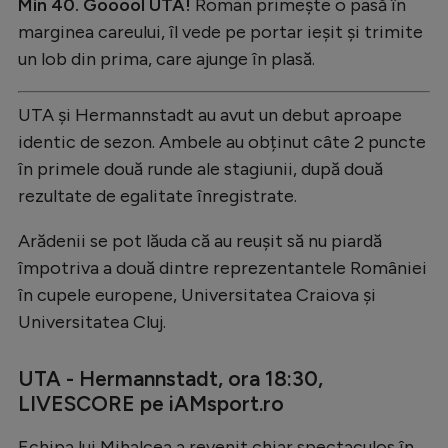
Intră în cont
Min 40. Gooool UTA!
Roman primește o pasă în
marginea careului, îl vede pe portar ieșit și trimite
Creează cont
un lob din prima, care ajunge în plasă.
UTA și Hermannstadt au avut un debut aproape
identic de sezon. Ambele au obținut câte 2 puncte
în primele două runde ale stagiunii, după două
rezultate de egalitate înregistrate.
Arădenii se pot lăuda că au reușit să nu piardă
împotriva a două dintre reprezentantele României
în cupele europene, Universitatea Craiova și
Universitatea Cluj.
UTA - Hermannstadt, ora 18:30,
LIVESCORE pe iAMsport.ro
Echipa lui Mihalcea a revenit chiar spectaculos în