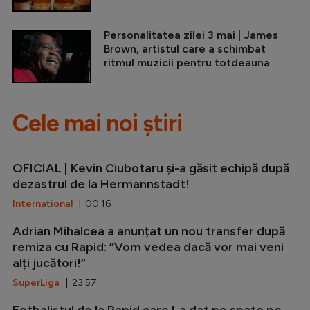
Personalitatea zilei 3 mai | James
Brown, artistul care a schimbat
ritmul muzicii pentru totdeauna
Cele mai noi știri
OFICIAL | Kevin Ciubotaru și-a găsit echipă după
dezastrul de la Hermannstadt!
Internațional
| 00:16
Adrian Mihalcea a anunțat un nou transfer după
remiza cu Rapid: ”Vom vedea dacă vor mai veni
alți jucători!”
SuperLiga
| 23:57
Fotbalistul de la Rapid care l-a dat pe spate pe