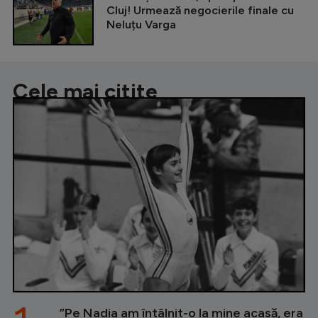
Cluj! Urmează negocierile finale cu
Neluțu Varga
Cele mai citite
”Pe Nadia am întâlnit-o la mine acasă, era