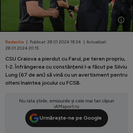
Special
Diverse
Inedit
Redactia
| Publicat: 28.01.2024 18:24 | Actualizat:
Clasamente
28.01.2024 20:15
CSU Craiova a pierdut cu Farul, pe teren propriu,
1-2. Înfrângerea cu constănțenii l-a făcut pe Silviu
Lung (67 de ani) să vină cu un avertisment pentru
Champions League
olteni înaintea jocului cu FCSB.
Europa League
Conference League
Nu rata știrile, emisiunile și cele mai tari clipuri
iAMsport.ro
CM 2026
Urmărește-ne pe Google
Premier League
LaLiga