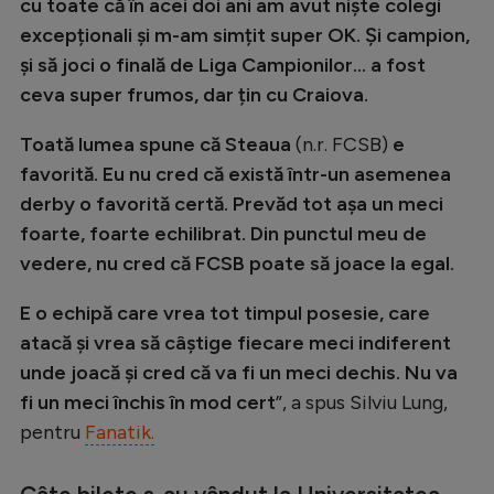
cu toate că în acei doi ani am avut niște colegi
Natație
excepționali și m-am simțit super OK. Și campion,
Formula 1
și să joci o finală de Liga Campionilor... a fost
ceva super frumos, dar țin cu Craiova.
Gimnastică
Toată lumea spune că Steaua
(n.r. FCSB)
e
Auto
favorită. Eu nu cred că există într-un asemenea
Rugby
derby o favorită certă. Prevăd tot așa un meci
Ciclism
foarte, foarte echilibrat. Din punctul meu de
vedere, nu cred că FCSB poate să joace la egal.
Alte sporturi
JO 2024
E o echipă care vrea tot timpul posesie, care
atacă și vrea să câștige fiecare meci indiferent
JO 2026
unde joacă și cred că va fi un meci dechis. Nu va
fi un meci închis în mod cert
”, a spus Silviu Lung,
pentru
Fanatik.