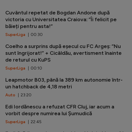
Cuvântul repetat de Bogdan Andone după
victoria cu Universitatea Craiova: ”Îi felicit pe
băieți pentru asta!”
SuperLiga
| 00:30
Coelho a surprins după eșecul cu FC Argeș: ”Nu
sunt îngrijorat!” + Cicâldău, avertisment înainte
de returul cu KuPS
SuperLiga
| 00:10
Leapmotor B03, până la 389 km autonomie într-
un hatchback de 4,18 metri
Auto
| 23:20
Edi Iordănescu a refuzat CFR Cluj, iar acum a
vorbit despre numirea lui Șumudică
SuperLiga
| 22:45