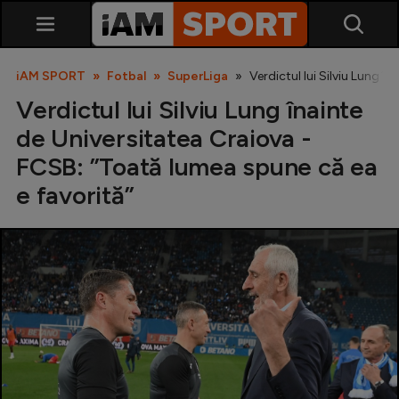
iAM SPORT
Fotbal
SuperLiga
Verdictul lui Silviu Lung î
Verdictul lui Silviu Lung înainte
de Universitatea Craiova -
FCSB: ”Toată lumea spune că ea
e favorită”
SuperLiga
Liga 2
Cupa României
Echipa Națională
U21
Fotbal feminin