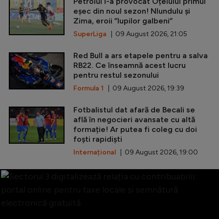
Petrolul i-a provocat Oțelului primul
eșec din noul sezon! Nlundulu și
Zima, eroii ”lupilor galbeni”
SuperLiga
| 09 August 2026, 21:05
Red Bull a ars etapele pentru a salva
RB22. Ce înseamnă acest lucru
pentru restul sezonului
Formula 1
| 09 August 2026, 19:39
Fotbalistul dat afară de Becali se
află în negocieri avansate cu altă
formație! Ar putea fi coleg cu doi
foști rapidiști
Internațional
| 09 August 2026, 19:00