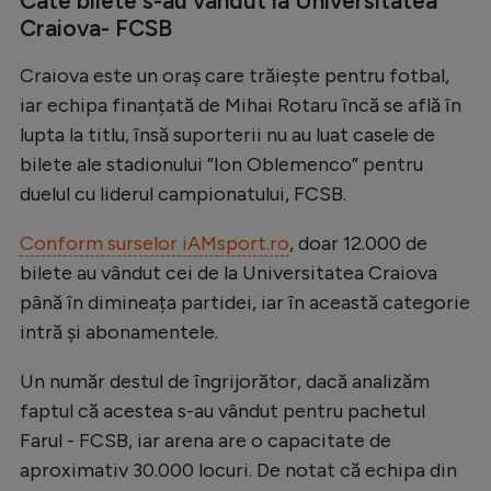
Câte bilete s-au vândut la Universitatea
Intră în cont
Craiova- FCSB
Creează cont
Craiova este un oraș care trăiește pentru fotbal,
iar echipa finanțată de Mihai Rotaru încă se află în
lupta la titlu, însă suporterii nu au luat casele de
bilete ale stadionului ”Ion Oblemenco” pentru
duelul cu liderul campionatului, FCSB.
Conform surselor iAMsport.ro
, doar 12.000 de
bilete au vândut cei de la Universitatea Craiova
până în dimineața partidei, iar în această categorie
intră și abonamentele.
Un număr destul de îngrijorător, dacă analizăm
faptul că acestea s-au vândut pentru pachetul
Farul - FCSB, iar arena are o capacitate de
aproximativ 30.000 locuri. De notat că echipa din