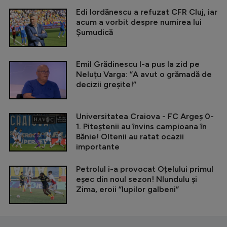
Edi Iordănescu a refuzat CFR Cluj, iar
acum a vorbit despre numirea lui
Șumudică
Emil Grădinescu l-a pus la zid pe
Neluțu Varga: ”A avut o grămadă de
decizii greșite!”
Universitatea Craiova - FC Argeș 0-
1. Piteștenii au învins campioana în
Bănie! Oltenii au ratat ocazii
importante
Petrolul i-a provocat Oțelului primul
eșec din noul sezon! Nlundulu și
Zima, eroii ”lupilor galbeni”