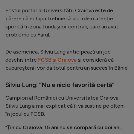
Serie A
Fostul portar al Universității Craiova este de
părere că echipa trebuie să acorde o atenție
Bundesliga
sporită în zona fundașilor centrali, care au avut
Ligue 1
probleme cu Farul.
Campionate
De asemenea, Silviu Lung anticipează un joc
Starurile fotbalului
deschis între
FCSB și Craiova
și consideră că
EURO 2024
bucureștenii vor da totul pentru un succes în Bănie.
Stranieri
Silviu Lung: ”Nu e nicio favorită certă”
Clasamente
Campion al României cu Universitatea Craiova,
Silviu Lung a mai explicat că îi va susține pe olteni
în jocul cu FCSB.
Tenis
”
Țin cu Craiova. 15 ani nu se compară cu doi ani,
Handbal