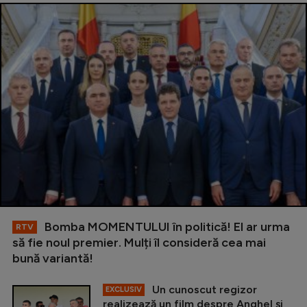
Bomba MOMENTULUI în politică! El ar urma
RTV
să fie noul premier. Mulți îl consideră cea mai
bună variantă!
Un cunoscut regizor
EXCLUSIV
realizează un film despre Anghel și