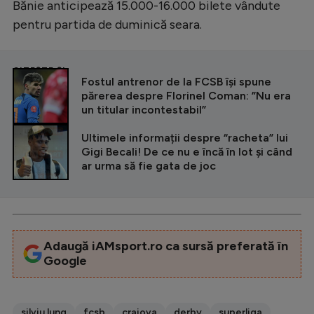
Bănie anticipează 15.000-16.000 bilete vândute
pentru partida de duminică seara.
CITEȘTE ȘI
Fostul antrenor de la FCSB își spune
părerea despre Florinel Coman: ”Nu era
un titular incontestabil”
Ultimele informații despre “racheta” lui
Gigi Becali! De ce nu e încă în lot și când
ar urma să fie gata de joc
Adaugă iAMsport.ro ca sursă preferată în
Google
silviu lung
fcsb
craiova
derby
superliga