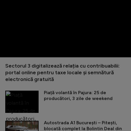
Sectorul 3 digitalizează relația cu contribuabilii:
portal online pentru taxe locale și semnătură
electronică gratuită
Piață volantă în Pajura: 25 de
producători, 3 zile de weekend
Autostrada A1 București – Pitești,
blocată complet la Bolintin Deal din