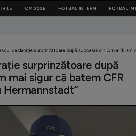
IRILE
CM 2026
FOTBAL INTERN
FOTBAL IN
escu, declarație surprinzătoare după succesul din Gruia: ”Era
rație surprinzătoare după
am mai sigur că batem CFR
u Hermannstadt”