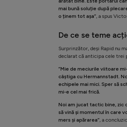
arătat bine. Este portarul ca
mai bună soluție după plecare
o ținem tot așa”
, a spus Vict
De ce se teme acți
Surprinzător, deși Rapid nu ma
declarat că anticipa cele trei
”Mie de meciurile viitoare m
câștiga cu Hermannstadt. Noi
echipele mai mici. Sper să s
mi-e cel mai frică.
Noi am jucat tactic bine, zic 
să vină și momentul în care v
mers și apărarea”
, a concluzi