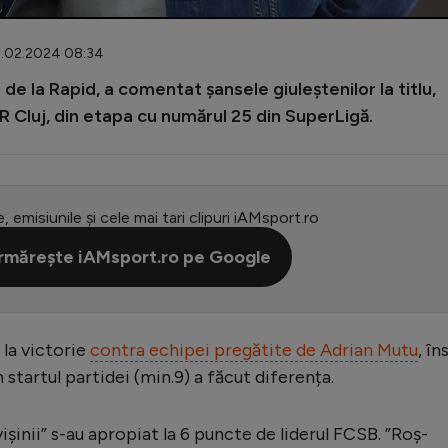
11.02.2024 08:34
de la Rapid, a comentat șansele giuleștenilor la titlu,
R Cluj, din etapa cu numărul 25 din SuperLigă.
e, emisiunile și cele mai tari clipuri iAMsport.ro
rmărește iAMsport.ro pe Google
 la victorie
contra echipei pregătite de Adrian Mutu
, în
 startul partidei (min.9) a făcut diferența.
vișinii” s-au apropiat la 6 puncte de liderul FCSB. ”Roș-