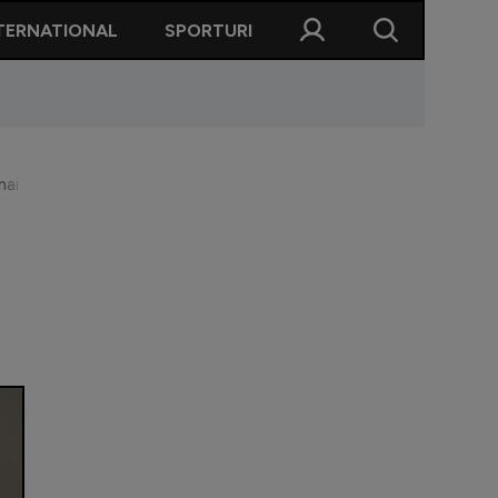
TERNATIONAL
SPORTURI
m mai sigur că batem CFR decât că vom câștiga cu Hermannstadt