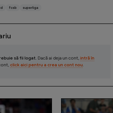
id
fcsb
superliga
riu
buie să fii logat.
Dacă ai deja un cont,
intră în
 cont,
click aici pentru a crea un cont nou
.