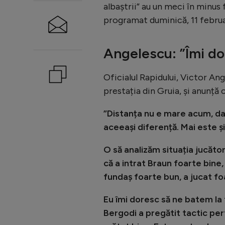
albaștrii” au un meci în minus 
programat duminică, 11 februa
Angelescu: ”Îmi dor
Oficialul Rapidului, Victor Ang
prestația din Gruia, și anunță 
”Distanța nu e mare acum, d
aceeași diferență. Mai este ș
O să analizăm situația jucător
că a intrat Braun foarte bine,
fundaș foarte bun, a jucat fo
Eu îmi doresc să ne batem la t
Bergodi a pregătit tactic per