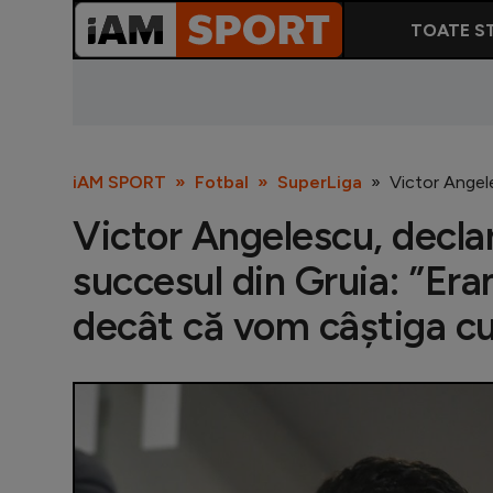
TOATE ST
iAM SPORT
Fotbal
SuperLiga
Victor Angel
Victor Angelescu, decla
succesul din Gruia: ”Er
decât că vom câștiga c