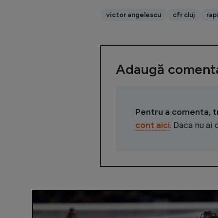
victor angelescu
cfr cluj
rap
Adaugă comenta
Pentru a comenta, tre
cont aici
. Daca nu ai