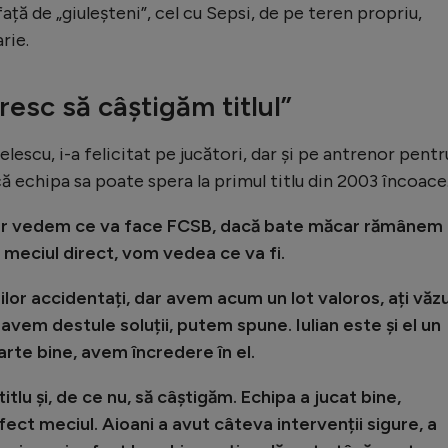
față de „giuleșteni”, cel cu Sepsi, de pe teren propriu,
rie.
esc să câștigăm titlul”
elescu, i-a felicitat pe jucători, dar și pe antrenor pentr
că echipa sa poate spera la primul titlu din 2003 încoace
ar vedem ce va face FCSB, dacă bate măcar rămânem 
i meciul direct, vom vedea ce va fi.
ilor accidentați, dar avem acum un lot valoros, ați văz
 avem destule soluții, putem spune. Iulian este și el un
arte bine, avem încredere în el.
itlu și, de ce nu, să câștigăm. Echipa a jucat bine,
fect meciul. Aioani a avut câteva intervenții sigure, a