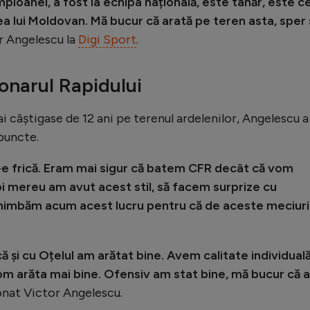
mpioanei, a fost la echipa națională, este tânăr, este c
a lui Moldovan. Mă bucur că arată pe teren asta, sper 
or Angelescu la
Digi Sport
.
onarul Rapidului
i câștigase de 12 ani pe terenul ardelenilor, Angelescu a
 puncte.
i-e frică. Eram mai sigur că batem CFR decât că vom
 mereu am avut acest stil, să facem surprize cu
chimbăm acum acest lucru pentru că de aceste meciuri
că și cu Oțelul am arătat bine. Avem calitate individuală
om arăta mai bine. Ofensiv am stat bine, mă bucur că a
onat Victor Angelescu.