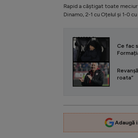
Rapid a câștigat toate meciuri
Dinamo, 2-1 cu Oțelul și 1-0 cu
CITEȘTE ȘI
Ce fac s
Formația
Revanșă
roata”
Adaugă i