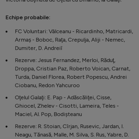
Echipe probabile:
FC Voluntari: Vâlceanu - Ricardinho, Matricardi,
Armaş - Boboc, Raţa, Crepulja, Aliji - Nemec,
Dumiter, D. Andreiî
Rezerve: Jesus Fernandez, Merloi, Răduţ,
Droppa, Cristian Paz, Roberto Voican, Carnat,
Turda, Daniel Florea, Robert Popescu, Andrei
Ciobanu, Redon Yahcuroo
Oţelul Galaţi: E. Pap - Adăscăliţei, Cisse,
Ghiocel, Zhelev - Cisotti, Lameira, Teles -
Maciel, Al. Pop, Bodişteanu
Rezerve: R. Stoian, Cîrjan, Rusevic, Jardan, I.
Neagu, Tănasă, Malle, M. Silva, S. Rus, Yabre, D.