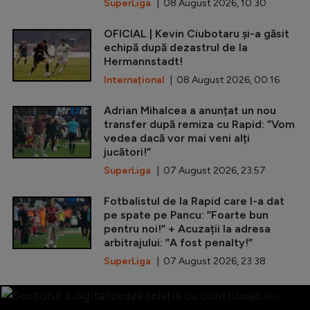
SuperLiga
| 08 August 2026, 10:30
OFICIAL | Kevin Ciubotaru și-a găsit
echipă după dezastrul de la
Hermannstadt!
Internațional
| 08 August 2026, 00:16
Adrian Mihalcea a anunțat un nou
transfer după remiza cu Rapid: ”Vom
vedea dacă vor mai veni alți
jucători!”
SuperLiga
| 07 August 2026, 23:57
Fotbalistul de la Rapid care l-a dat
pe spate pe Pancu: ”Foarte bun
pentru noi!” + Acuzații la adresa
arbitrajului: ”A fost penalty!”
SuperLiga
| 07 August 2026, 23:38