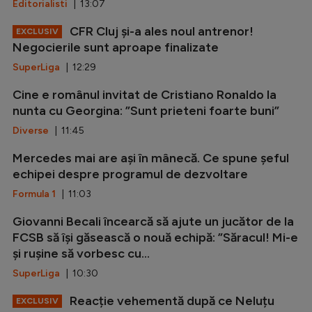
Editorialisti
| 13:07
CFR Cluj și-a ales noul antrenor!
EXCLUSIV
Negocierile sunt aproape finalizate
SuperLiga
| 12:29
Cine e românul invitat de Cristiano Ronaldo la
nunta cu Georgina: ”Sunt prieteni foarte buni”
Diverse
| 11:45
Mercedes mai are ași în mânecă. Ce spune șeful
echipei despre programul de dezvoltare
Formula 1
| 11:03
Giovanni Becali încearcă să ajute un jucător de la
FCSB să își găsească o nouă echipă: ”Săracul! Mi-e
și rușine să vorbesc cu...
SuperLiga
| 10:30
Reacție vehementă după ce Neluțu
EXCLUSIV