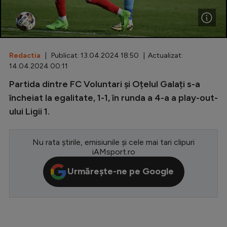
Special
Diverse
Inedit
Redactia
| Publicat: 13.04.2024 18:50 | Actualizat:
14.04.2024 00:11
Clasamente
Partida dintre FC Voluntari și Oțelul Galați s-a
încheiat la egalitate, 1-1, în runda a 4-a a play-out-
ului Ligii 1.
Champions League
Nu rata știrile, emisiunile și cele mai tari clipuri
Europa League
iAMsport.ro
Conference League
Urmărește-ne pe Google
CM 2026
Premier League
LaLiga