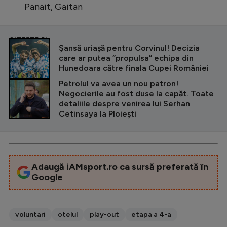
Panait, Gaitan
CITEȘTE ȘI
Șansă uriașă pentru Corvinul! Decizia
care ar putea ”propulsa” echipa din
Hunedoara către finala Cupei României
Petrolul va avea un nou patron!
Negocierile au fost duse la capăt. Toate
detaliile despre venirea lui Serhan
Cetinsaya la Ploiești
Adaugă iAMsport.ro ca sursă preferată în
Google
voluntari
otelul
play-out
etapa a 4-a