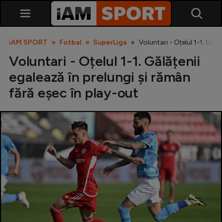
iAM SPORT
Fotbal
SuperLiga
Voluntari - Oțelul 1-1. Gălă
Voluntari - Oțelul 1-1. Gălățenii
egalează în prelungi și rămân
fără eșec în play-out
SuperLiga
Liga 2
Cupa României
Echipa Națională
U21
Fotbal feminin