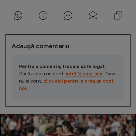
Adaugă comentariu
Pentru a comenta, trebuie să fii logat.
Dacă ai deja un cont,
intră în cont aici
. Daca
nu ai cont,
click aici pentru a crea un cont
nou
.