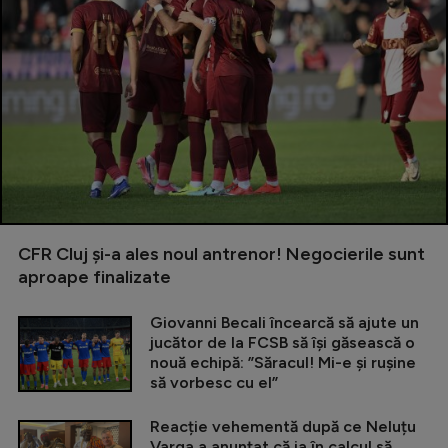
CFR Cluj și-a ales noul antrenor! Negocierile sunt
aproape finalizate
Giovanni Becali încearcă să ajute un
jucător de la FCSB să își găsească o
nouă echipă: ”Săracul! Mi-e și rușine
să vorbesc cu el”
Reacție vehementă după ce Neluțu
Varga a anunțat că ia în calcul să