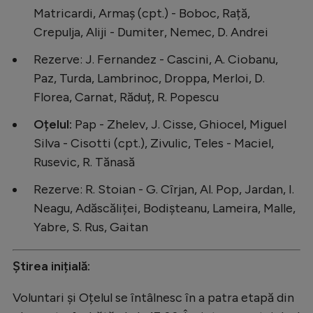
Intră în cont
Matricardi, Armaș (cpt.) - Boboc, Rață,
Creează cont
Crepulja, Aliji - Dumiter, Nemec, D. Andrei
Rezerve: J. Fernandez - Cascini, A. Ciobanu,
Paz, Turda, Lambrinoc, Droppa, Merloi, D.
Florea, Carnat, Răduț, R. Popescu
Oțelul:
Pap - Zhelev, J. Cisse, Ghiocel, Miguel
Silva - Cisotti (cpt.), Zivulic, Teles - Maciel,
Rusevic, R. Tănasă
Rezerve: R. Stoian - G. Cîrjan, Al. Pop, Jardan, I.
Neagu, Adăscăliței, Bodișteanu, Lameira, Malle,
Yabre, S. Rus, Gaitan
Știrea inițială:
Voluntari și Oțelul se întâlnesc în a patra etapă din