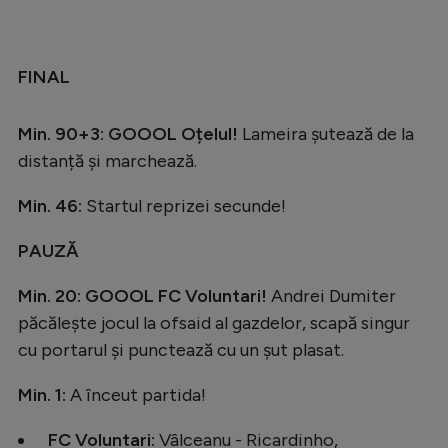
Natație
Formula 1
FINAL
Gimnastică
Auto
Min. 90+3: GOOOL Oțelul!
Lameira șutează de la
distanță și marchează.
Rugby
Min. 46:
Startul reprizei secunde!
Ciclism
Alte sporturi
PAUZĂ
JO 2024
​​Min. 20: GOOOL FC Voluntari!
Andrei Dumiter
JO 2026
păcălește jocul la ofsaid al gazdelor, scapă singur
cu portarul și punctează cu un șut plasat.
Min. 1:
A înceut partida!
FC Voluntari:
Vâlceanu - Ricardinho,