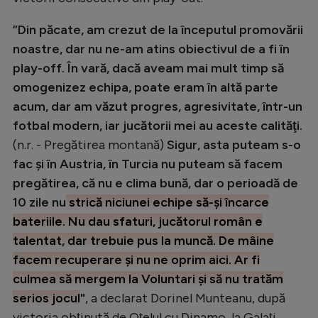
”Din păcate, am crezut de la începutul promovării
noastre, dar nu ne-am atins obiectivul de a fi în
play-off. În vară, dacă aveam mai mult timp să
omogenizez echipa, poate eram în altă parte
acum, dar am văzut progres, agresivitate, într-un
fotbal modern, iar jucătorii mei au aceste calităţi.
(n.r. - Pregătirea montană)
Sigur, asta puteam s-o
fac şi în Austria, în Turcia nu puteam să facem
pregătirea, că nu e clima bună, dar o perioadă de
10 zile nu
strică niciunei echipe să-şi încarce
bateriile. Nu dau sfaturi, jucătorul român e
talentat, dar trebuie pus la muncă. De mâine
facem recuperare şi nu ne oprim aici. Ar fi
culmea să mergem la Voluntari şi să nu tratăm
serios jocul
"
, a declarat Dorinel Munteanu, după
victoria obţinută de Oţelul cu Dinamo, la Galaţi.