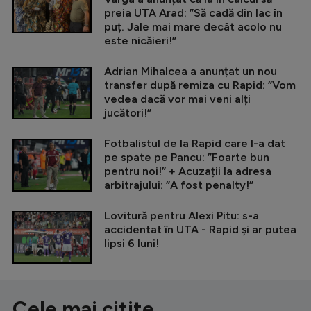
preia UTA Arad: ”Să cadă din lac în
puț. Jale mai mare decât acolo nu
este nicăieri!”
Adrian Mihalcea a anunțat un nou
transfer după remiza cu Rapid: ”Vom
vedea dacă vor mai veni alți
jucători!”
Fotbalistul de la Rapid care l-a dat
pe spate pe Pancu: ”Foarte bun
pentru noi!” + Acuzații la adresa
arbitrajului: ”A fost penalty!”
Lovitură pentru Alexi Pitu: s-a
accidentat în UTA - Rapid și ar putea
lipsi 6 luni!
Cele mai citite