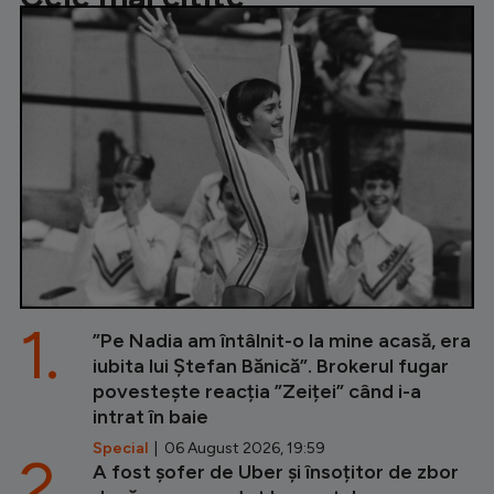
1.
”Pe Nadia am întâlnit-o la mine acasă, era
iubita lui Ștefan Bănică”. Brokerul fugar
povestește reacția ”Zeiței” când i-a
intrat în baie
Special
| 06 August 2026, 19:59
2.
A fost șofer de Uber și însoțitor de zbor