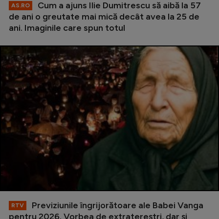
Cum a ajuns Ilie Dumitrescu să aibă la 57
AS.RO
de ani o greutate mai mică decât avea la 25 de
ani. Imaginile care spun totul
Previziunile îngrijorătoare ale Babei Vanga
RTV
pentru 2026. Vorbea de extratereștri, dar și