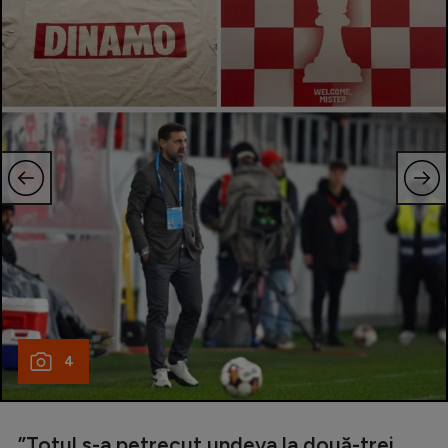
4
”Totul s-a petrecut undeva la două-trei