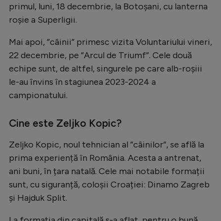
primul, luni, 18 decembrie, la Botoșani, cu lanterna
roșie a Superligii.
Mai apoi, ”câinii” primesc vizita Voluntariului vineri,
22 decembrie, pe ”Arcul de Triumf”. Cele două
echipe sunt, de altfel, singurele pe care alb-roșiii
le-au învins în stagiunea 2023-2024 a
campionatului.
Cine este Zeljko Kopic?
Zeljko Kopic, noul tehnician al ”câinilor”, se află la
prima experiență în România. Acesta a antrenat,
ani buni, în țara natală. Cele mai notabile formații
sunt, cu siguranță, coloșii Croației: Dinamo Zagreb
și Hajduk Split.
La formația din capitală s-a aflat, pentru o bună