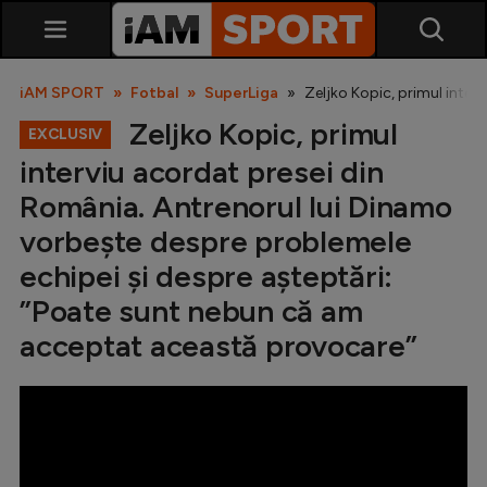
iAM SPORT
Fotbal
SuperLiga
Zeljko Kopic, primul inte
Zeljko Kopic, primul
EXCLUSIV
interviu acordat presei din
România. Antrenorul lui Dinamo
vorbește despre problemele
echipei și despre așteptări:
SuperLiga
”Poate sunt nebun că am
Liga 2
acceptat această provocare”
Cupa României
Echipa Națională
U21
Fotbal feminin