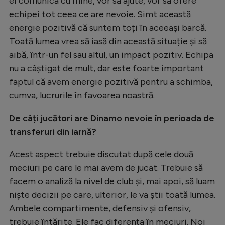
ei comunică cu mine, vor să ajute, vor să ofere
echipei tot ceea ce are nevoie. Simt această
energie pozitivă că suntem toți în aceeași barcă.
Toată lumea vrea să iasă din această situație și să
aibă, într-un fel sau altul, un impact pozitiv. Echipa
nu a câștigat de mult, dar este foarte important
faptul că avem energie pozitivă pentru a schimba,
cumva, lucrurile în favoarea noastră.
De câți jucători are Dinamo nevoie în perioada de
transferuri din iarnă?
Acest aspect trebuie discutat după cele două
meciuri pe care le mai avem de jucat. Trebuie să
facem o analiză la nivel de club și, mai apoi, să luam
niște decizii pe care, ulterior, le va știi toată lumea.
Ambele compartimente, defensiv și ofensiv,
trebuie întărite. Ele fac diferența în meciuri. Noi