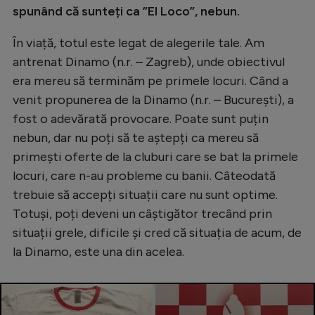
spunând că sunteți ca ”El Loco”, nebun.
În viață, totul este legat de alegerile tale. Am
antrenat Dinamo (n.r. – Zagreb), unde obiectivul
era mereu să terminăm pe primele locuri. Când a
venit propunerea de la Dinamo (n.r. – București), a
fost o adevărată provocare. Poate sunt puțin
nebun, dar nu poți să te aștepți ca mereu să
primești oferte de la cluburi care se bat la primele
locuri, care n-au probleme cu banii. Câteodată
trebuie să accepți situații care nu sunt optime.
Totuși, poți deveni un câștigător trecând prin
situații grele, dificile și cred că situația de acum, de
la Dinamo, este una din acelea.