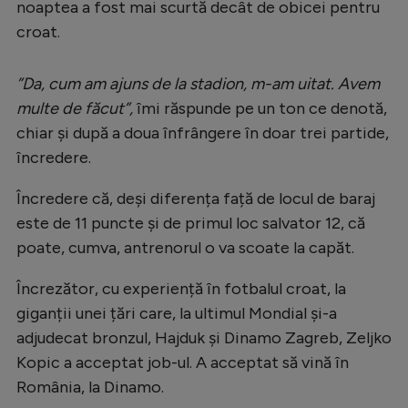
noaptea a fost mai scurtă decât de obicei pentru
Natație
croat.
Formula 1
”Da, cum am ajuns de la stadion, m-am uitat. Avem
Gimnastică
multe de făcut”,
îmi răspunde pe un ton ce denotă,
Auto
chiar și după a doua înfrângere în doar trei partide,
Rugby
încredere.
Ciclism
Încredere că, deși diferența față de locul de baraj
Alte sporturi
este de 11 puncte și de primul loc salvator 12, că
poate, cumva, antrenorul o va scoate la capăt.
JO 2024
Încrezător, cu experiență în fotbalul croat, la
JO 2026
giganții unei țări care, la ultimul Mondial și-a
adjudecat bronzul, Hajduk și Dinamo Zagreb, Zeljko
Kopic a acceptat job-ul. A acceptat să vină în
România, la Dinamo.