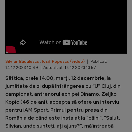
Special
Diverse
Inedit
Clasamente
Silvian Bădulescu
,
Iosif Popescu (video)
| Publicat:
14.12.2023 10:49 | Actualizat: 14.12.2023 13:57
Champions League
Săftica, orele 14.00, marți, 12 decembrie, la
jumătate de zi după înfrângerea cu ”U” Cluj, din
Europa League
campionat, antrenorul echipei Dinamo, Zeljko
Conference League
Kopic (46 de ani), accepta să ofere un interviu
CM 2026
pentru iAM Sport. Primul pentru presa din
România de când este instalat la ”câini”. ”Salut,
Premier League
Silvian, unde sunteți, ați ajuns?”, mă întreabă
LaLiga