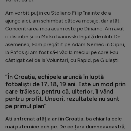
Am vorbit puțin cu Steliano Filip înainte de a
ajunge aici, am schimbat câteva mesaje, dar atât.
Concentrarea mea acum este pe Dinamo. Am avut
o discuție și cu Mirko Ivanovski legată de club. De
asemenea, l-am pregătit pe Adam Nemec în Cipru,
la Pafos și am fost să-l văd la meciul pe care l-au
câștigat cei de la Voluntari, cu Rapid, pe Giulești.
”În Croația, echipele aruncă în luptă
fotbaliști de 17, 18, 19 ani. Este un mod prin
care trăiesc, pentru că, ulterior, îi vând
pentru profit. Uneori, rezultatele nu sunt
pe primul plan”
Ați antrenat atâția ani în Croația, ba chiar la cele
mai puternice echipe. De ce țara dumneavoastră,