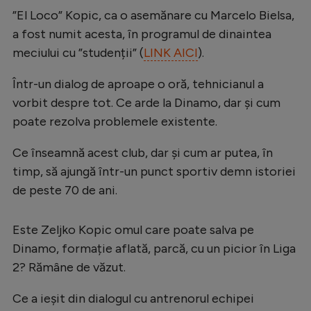
Intră în cont
”El Loco” Kopic, ca o asemănare cu Marcelo Bielsa,
Creează cont
a fost numit acesta, în programul de dinaintea
meciului cu ”studenții” (
LINK AICI
).
Într-un dialog de aproape o oră, tehnicianul a
vorbit despre tot. Ce arde la Dinamo, dar și cum
poate rezolva problemele existente.
Ce înseamnă acest club, dar și cum ar putea, în
timp, să ajungă într-un punct sportiv demn istoriei
de peste 70 de ani.
Este Zeljko Kopic omul care poate salva pe
Dinamo, formație aflată, parcă, cu un picior în Liga
2? Rămâne de văzut.
Ce a ieșit din dialogul cu antrenorul echipei