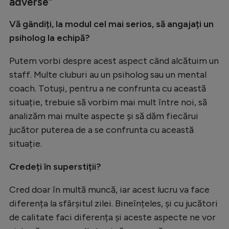
adverse”
Vă gândiți, la modul cel mai serios, să angajați un
psiholog la echipă?
Putem vorbi despre acest aspect când alcătuim un
staff. Multe cluburi au un psiholog sau un mental
coach. Totuși, pentru a ne confrunta cu această
situație, trebuie să vorbim mai mult între noi, să
analizăm mai multe aspecte și să dăm fiecărui
jucător puterea de a se confrunta cu această
situație.
Credeți în superstiții?
Cred doar în multă muncă, iar acest lucru va face
diferența la sfârșitul zilei. Bineînțeles, și cu jucători
de calitate faci diferența și aceste aspecte ne vor