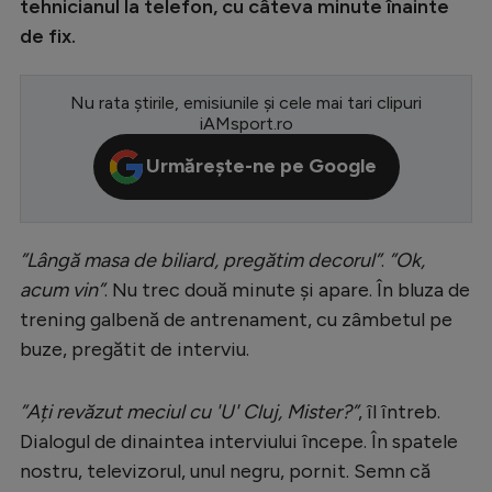
tehnicianul la telefon, cu câteva minute înainte
Serie A
de fix.
Bundesliga
Nu rata știrile, emisiunile și cele mai tari clipuri
Ligue 1
iAMsport.ro
Campionate
Urmărește-ne pe Google
Starurile fotbalului
EURO 2024
”Lângă masa de biliard, pregătim decorul”
.
”Ok,
Stranieri
acum vin”
. Nu trec două minute și apare. În bluza de
Clasamente
trening galbenă de antrenament, cu zâmbetul pe
buze, pregătit de interviu.
”Ați revăzut meciul cu 'U' Cluj, Mister?”
, îl întreb.
Tenis
Dialogul de dinaintea interviului începe. În spatele
nostru, televizorul, unul negru, pornit. Semn că
Handbal