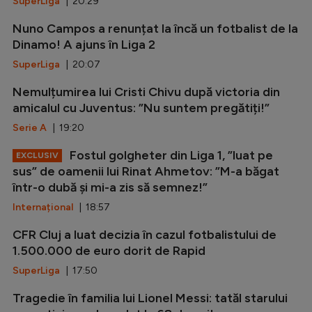
SuperLiga
| 20:29
Nuno Campos a renunțat la încă un fotbalist de la
Dinamo! A ajuns în Liga 2
SuperLiga
| 20:07
Nemulțumirea lui Cristi Chivu după victoria din
amicalul cu Juventus: ”Nu suntem pregătiți!”
Serie A
| 19:20
Fostul golgheter din Liga 1, ”luat pe
EXCLUSIV
sus” de oamenii lui Rinat Ahmetov: ”M-a băgat
într-o dubă și mi-a zis să semnez!”
Internațional
| 18:57
CFR Cluj a luat decizia în cazul fotbalistului de
1.500.000 de euro dorit de Rapid
SuperLiga
| 17:50
Tragedie în familia lui Lionel Messi: tatăl starului