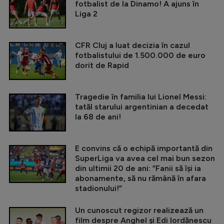
fotbalist de la Dinamo! A ajuns în
Liga 2
CFR Cluj a luat decizia în cazul
fotbalistului de 1.500.000 de euro
dorit de Rapid
Tragedie în familia lui Lionel Messi:
tatăl starului argentinian a decedat
la 68 de ani!
E convins că o echipă importantă din
SuperLiga va avea cel mai bun sezon
din ultimii 20 de ani: ”Fanii să își ia
abonamente, să nu rămână în afara
stadionului!”
Un cunoscut regizor realizează un
film despre Anghel și Edi Iordănescu