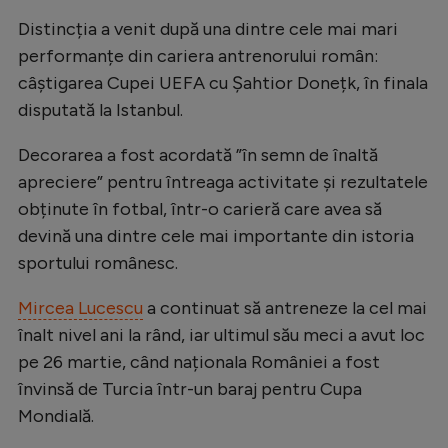
Intră în cont
Distincția a venit după una dintre cele mai mari
Creează cont
performanțe din cariera antrenorului român:
câștigarea Cupei UEFA cu Șahtior Donețk, în finala
disputată la Istanbul.
Decorarea a fost acordată ”în semn de înaltă
apreciere” pentru întreaga activitate și rezultatele
obținute în fotbal, într-o carieră care avea să
devină una dintre cele mai importante din istoria
sportului românesc.
Mircea Lucescu
a continuat să antreneze la cel mai
înalt nivel ani la rând, iar ultimul său meci a avut loc
pe 26 martie, când naționala României a fost
învinsă de Turcia într-un baraj pentru Cupa
Mondială.