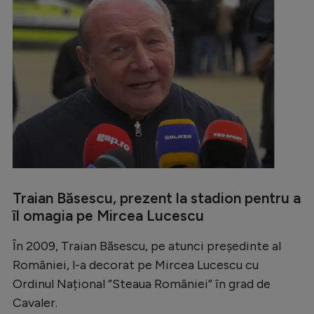
Natație
Formula 1
Gimnastică
Auto
Rugby
Ciclism
Alte sporturi
JO 2024
Traian Băsescu, prezent la stadion pentru a
îl omagia pe Mircea Lucescu
JO 2026
În 2009, Traian Băsescu, pe atunci președinte al
României, l-a decorat pe Mircea Lucescu cu
Ordinul Național ”Steaua României” în grad de
Cavaler.