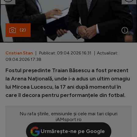
Special
Diverse
(2)
Inedit
Clasamente
Cristian Stan
| Publicat: 09.04.2026 16:31 | Actualizat:
09.04.2026 17:38
Fostul președinte Traian Băsescu a fost prezent
Champions League
la Arena Națională, unde i-a adus un ultim omagiu
lui Mircea Lucescu, la 17 ani după momentul în
Europa League
care îl decora pentru performanțele din fotbal.
Conference League
CM 2026
Nu rata știrile, emisiunile și cele mai tari clipuri
iAMsport.ro
Premier League
Urmărește-ne pe Google
LaLiga