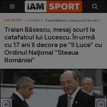
iAM SPORT
Fotbal
Traian Băsescu, mesaj scurt la catafalcul 
Traian Băsescu, mesaj scurt la
catafalcul lui Lucescu. În urmă
cu 17 ani îl decora pe ”Il Luce” cu
Ordinul Naţional ”Steaua
României”
SuperLiga
Liga 2
Cupa României
Echipa Națională
U21
Fotbal feminin