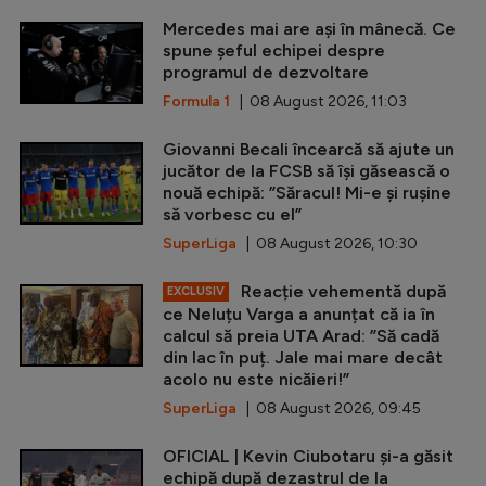
Mercedes mai are ași în mânecă. Ce
spune șeful echipei despre
programul de dezvoltare
Formula 1
| 08 August 2026, 11:03
Giovanni Becali încearcă să ajute un
jucător de la FCSB să își găsească o
nouă echipă: ”Săracul! Mi-e și rușine
să vorbesc cu el”
SuperLiga
| 08 August 2026, 10:30
Reacție vehementă după
EXCLUSIV
ce Neluțu Varga a anunțat că ia în
calcul să preia UTA Arad: ”Să cadă
din lac în puț. Jale mai mare decât
acolo nu este nicăieri!”
SuperLiga
| 08 August 2026, 09:45
OFICIAL | Kevin Ciubotaru și-a găsit
echipă după dezastrul de la