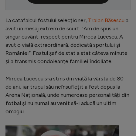
Serie A
Bundesliga
La catafalcul fostului selecționer,
Traian Băsescu
a
avut un mesaj extrem de scurt: ”Am de spus un
Ligue 1
singur cuvânt: respect pentru Mircea Lucescu. A
Campionate
avut o viaţă extraordinară, dedicată sportului şi
României”. Fostul șef de stat a stat câteva minute
Starurile fotbalului
și a transmis condoleanțe familiei îndoliate.
EURO 2024
Stranieri
Mircea Lucescu s-a stins din viață la vârsta de 80
de ani, iar trupul său neînsuflețit a fost depus la
Clasamente
Arena Națională, unde numeroase personalități din
fotbal și nu numai au venit să-i aducă un ultim
omagiu.
Tenis
Handbal