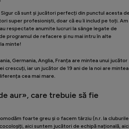
… Sigur că sunt și jucători perfecți din punctul acesta d
ori super profesioniști, doar că eu îi includ pe toți. Am
uiau respectate anumite lucruri la sânge legate de
e programul de refacere și nu mai intru în alte
la minte!
pania, Germania, Anglia, Franța are mintea unui jucător
ei crescuți, iar un jucător de 19 ani de la noi are mintea
 diferența cea mai mare.
 de aur», care trebuie să fie
omodăm foarte greu și o facem târziu (n.r. la cluburile
cocoloșiți, aici suntem jucători de echipă națională, aic