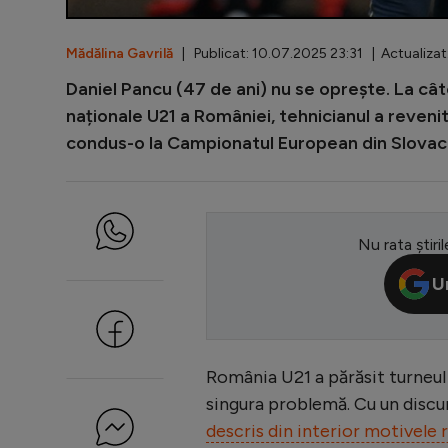
Mădălina Gavrilă
| Publicat: 10.07.2025 23:31 | Actualizat
Daniel Pancu (47 de ani) nu se oprește. La cât
naționale U21 a României, tehnicianul a reveni
condus-o la Campionatul European din Slovaci
Nu rata știril
U
România U21 a părăsit turneul f
singura problemă. Cu un discur
descris din interior motivele r