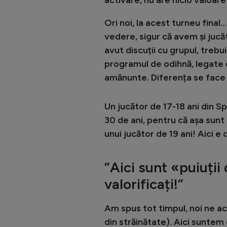
Ori noi, la acest turneu final
vedere, sigur că avem și jucăt
avut discuții cu grupul, treb
programul de odihnă, legate d
amănunte. Diferența se face 
Un jucător de 17-18 ani din S
30 de ani, pentru că așa sunt 
unui jucător de 19 ani! Aici e
”Aici sunt «puiuții
valorificați!”
Am spus tot timpul, noi ne ac
din străinătate). Aici suntem 