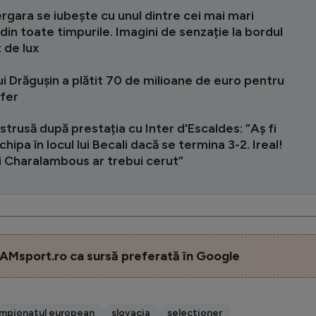
rgara se iubește cu unul dintre cei mai mari
 din toate timpurile. Imagini de senzație la bordul
t de lux
ui Drăgușin a plătit 70 de milioane de euro pentru
sfer
strusă după prestația cu Inter d'Escaldes: ”Aș fi
chipa în locul lui Becali dacă se termina 3-2. Ireal!
i Charalambous ar trebui cerut”
AMsport.ro ca sursă preferată în Google
mpionatul european
slovacia
selectioner