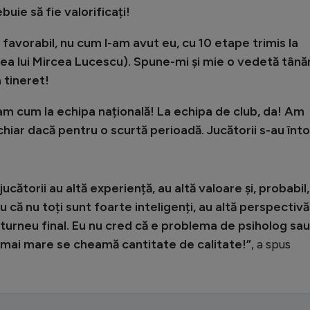
buie să fie valorificați!
avorabil, nu cum l-am avut eu, cu 10 etape trimis la
emea lui Mircea Lucescu). Spune-mi și mie o vedetă tână
a tineret!
eam cum la echipa națională! La echipa de club, da! Am
 chiar dacă pentru o scurtă perioadă. Jucătorii s-au înt
ucătorii au altă experiență, au altă valoare și, probabil,
ru că nu toți sunt foarte inteligenți, au altă perspectivă
turneu final. Eu nu cred că e problema de psiholog sau
mai mare se cheamă cantitate de calitate!”
, a spus