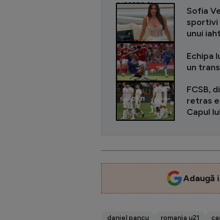
CITEȘTE ȘI
Sofia Ve
sportivi
unui iah
Echipa l
un tran
FCSB, di
retras e
Capul lu
Adaugă i
daniel pancu
romania u21
ca