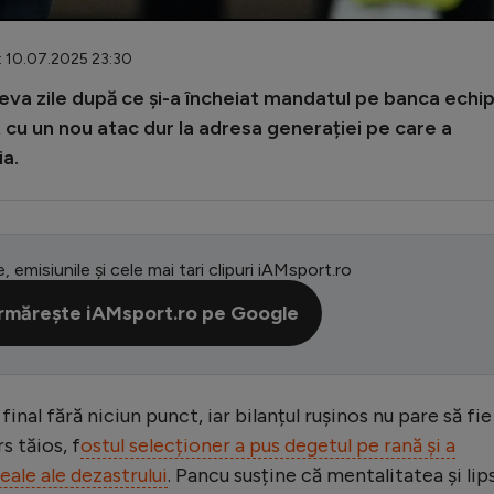
: 10.07.2025 23:30
eva zile după ce și-a încheiat mandatul pe banca echip
t cu un nou atac dur la adresa generației pe care a
a.
e, emisiunile și cele mai tari clipuri iAMsport.ro
rmărește iAMsport.ro pe Google
inal fără niciun punct, iar bilanțul rușinos nu pare să fie
s tăios, f
ostul selecționer a pus degetul pe rană și a
eale ale dezastrului
. Pancu susține că mentalitatea și lip