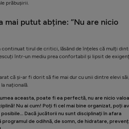
le prăbușirii.
a mai putut abține: ”Nu are nicio
 continuat tirul de critici, lăsând de înțeles că mulți din
escuți într-un mediu prea confortabil și lipsit de exigen
at că și-ar fi dorit să fie mai dur cu unii dintre elevi săi
la națională.
lumea aceasta, poate fi ea perfectă, nu are nicio valo
sciplină! Nu ai cum! Poți fi cel mai bine organizat, poți a
sibile… Dacă jucătorii nu sunt disciplinați în afara
ă programul de odihnă, de somn, de hidratare, prevenț
!