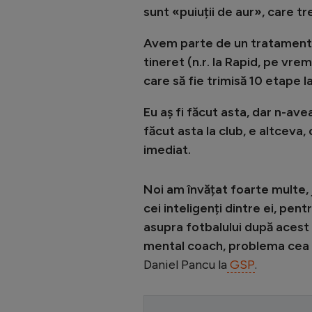
sunt «puiuții de aur», care tre
Avem parte de un tratament f
tineret (n.r. la Rapid, pe vr
care să fie trimisă 10 etape l
Eu aș fi făcut asta, dar n-av
făcut asta la club, e altceva,
imediat.
Noi am învățat foarte multe, j
cei inteligenți dintre ei, pent
asupra fotbalului după acest 
mental coach, problema cea 
Daniel Pancu la
GSP
.