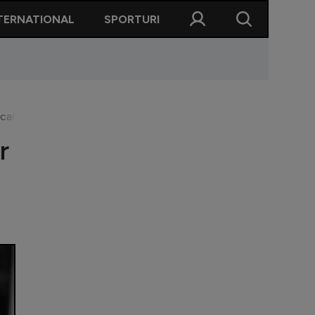
TERNATIONAL
SPORTURI
care trebuie să fie valorificați!”
r