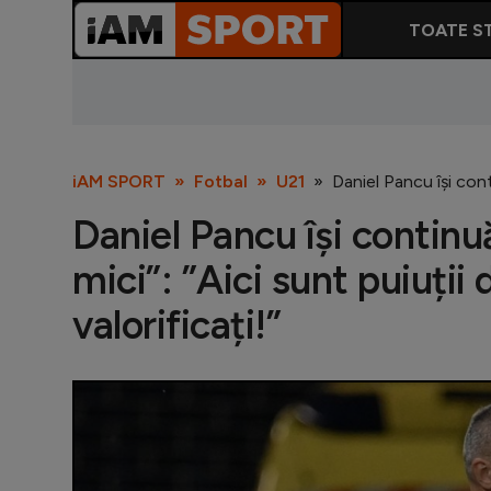
TOATE ST
iAM SPORT
Fotbal
U21
Daniel Pancu își conti
Daniel Pancu își continuă
mici”: ”Aici sunt puiuții 
valorificați!”