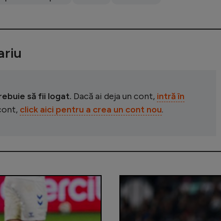
riu
buie să fii logat.
Dacă ai deja un cont,
intră în
 cont,
click aici pentru a crea un cont nou
.