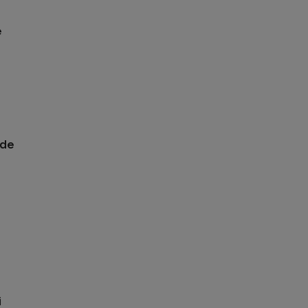
e
 de
i