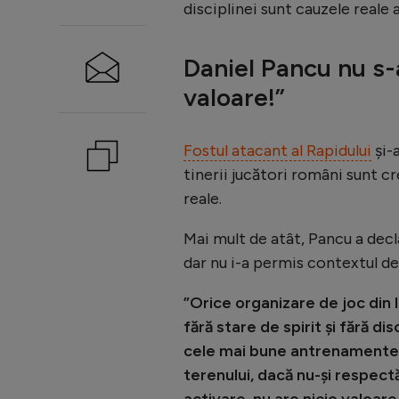
disciplinei sunt cauzele reale a
Daniel Pancu nu s-
valoare!”
Fostul atacant al Rapidului
și-a
tinerii jucători români sunt cr
reale.
Mai mult de atât, Pancu a declar
dar nu i-a permis contextul de 
”Orice organizare de joc din 
fără stare de spirit și fără di
cele mai bune antrenamente po
terenului, dacă nu-și respect
activare, nu are nicio valoare