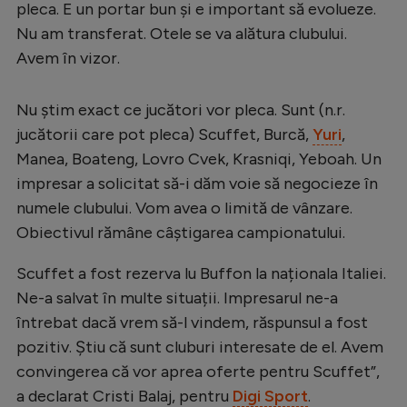
Intră în cont
pleca. E un portar bun și e important să evolueze.
Nu am transferat. Otele se va alătura clubului.
Creează cont
Avem în vizor.
Nu știm exact ce jucători vor pleca. Sunt (n.r.
jucătorii care pot pleca) Scuffet, Burcă,
Yuri
,
Manea, Boateng, Lovro Cvek, Krasniqi, Yeboah. Un
impresar a solicitat să-i dăm voie să negocieze în
numele clubului. Vom avea o limită de vânzare.
Obiectivul rămâne câștigarea campionatului.
Scuffet a fost rezerva lu Buffon la naționala Italiei.
Ne-a salvat în multe situații. Impresarul ne-a
întrebat dacă vrem să-l vindem, răspunsul a fost
pozitiv. Știu că sunt cluburi interesate de el. Avem
convingerea că vor aprea oferte pentru Scuffet”,
a declarat Cristi Balaj, pentru
Digi Sport
.