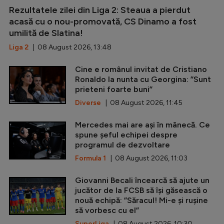
Rezultatele zilei din Liga 2: Steaua a pierdut
acasă cu o nou-promovată, CS Dinamo a fost
umilită de Slatina!
Liga 2
| 08 August 2026, 13:48
Cine e românul invitat de Cristiano
Ronaldo la nunta cu Georgina: ”Sunt
prieteni foarte buni”
Diverse
| 08 August 2026, 11:45
Mercedes mai are ași în mânecă. Ce
spune șeful echipei despre
programul de dezvoltare
Formula 1
| 08 August 2026, 11:03
Giovanni Becali încearcă să ajute un
jucător de la FCSB să își găsească o
nouă echipă: ”Săracul! Mi-e și rușine
să vorbesc cu el”
SuperLiga
| 08 August 2026, 10:30