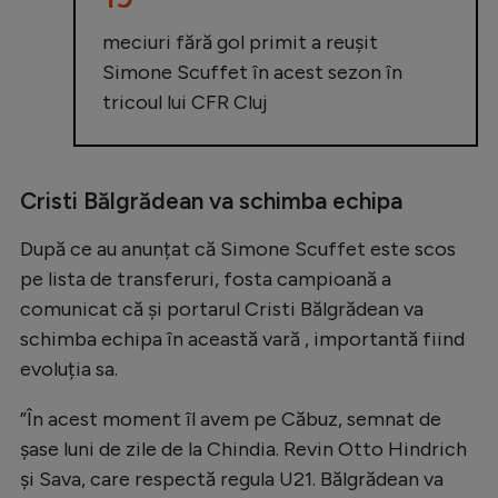
Natație
meciuri fără gol primit a reușit
Formula 1
Simone Scuffet în acest sezon în
tricoul lui CFR Cluj
Gimnastică
Auto
Rugby
Cristi Bălgrădean va schimba echipa
Ciclism
După ce au anunțat că Simone Scuffet este scos
Alte sporturi
pe lista de transferuri, fosta campioană a
comunicat că și portarul Cristi Bălgrădean va
JO 2024
schimba echipa în această vară , importantă fiind
JO 2026
evoluția sa.
”În acest moment îl avem pe Căbuz, semnat de
șase luni de zile de la Chindia. Revin Otto Hindrich
și Sava, care respectă regula U21. Bălgrădean va