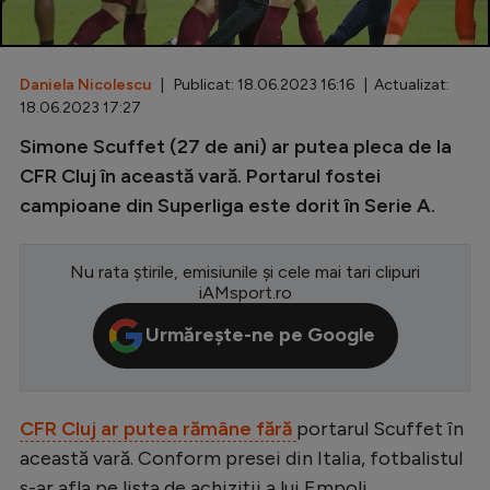
Special
Diverse
Daniela Nicolescu
| Publicat: 18.06.2023 16:16 | Actualizat:
18.06.2023 17:27
Inedit
Simone Scuffet (27 de ani) ar putea pleca de la
Clasamente
CFR Cluj în această vară. Portarul fostei
campioane din Superliga este dorit în Serie A.
Nu rata știrile, emisiunile și cele mai tari clipuri
Champions League
iAMsport.ro
Europa League
Urmărește-ne pe Google
Conference League
CM 2026
CFR Cluj ar putea rămâne fără
portarul Scuffet în
Premier League
această vară. Conform presei din Italia, fotbalistul
LaLiga
s-ar afla pe lista de achiziții a lui Empoli.