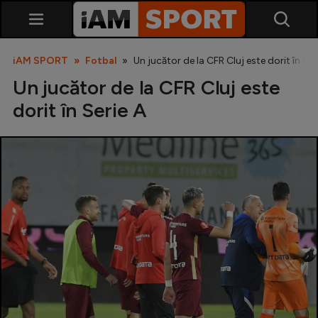
iAM SPORT
Fotbal
Un jucător de la CFR Cluj este dorit în Ser
Un jucător de la CFR Cluj este
dorit în Serie A
SuperLiga
Liga 2
Cupa României
Echipa Națională
U21
Fotbal feminin