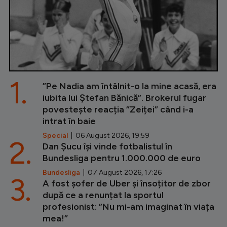
1.
”Pe Nadia am întâlnit-o la mine acasă, era
iubita lui Ștefan Bănică”. Brokerul fugar
povestește reacția ”Zeiței” când i-a
intrat în baie
Special
| 06 August 2026, 19:59
2.
Dan Șucu își vinde fotbalistul în
Bundesliga pentru 1.000.000 de euro
Bundesliga
| 07 August 2026, 17:26
3.
A fost șofer de Uber și însoțitor de zbor
după ce a renunțat la sportul
profesionist: ”Nu mi-am imaginat în viața
mea!”