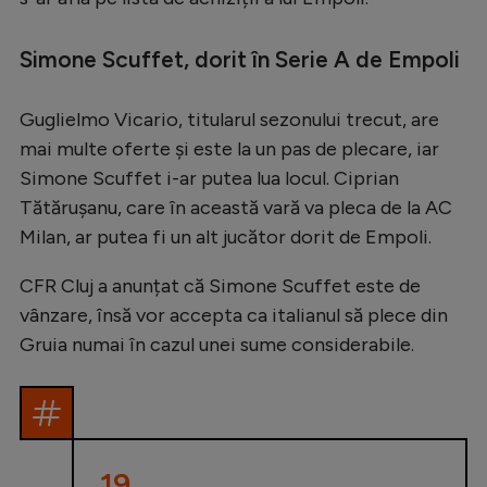
Serie A
Simone Scuffet, dorit în Serie A de Empoli
Bundesliga
Ligue 1
Guglielmo Vicario, titularul sezonului trecut, are
mai multe oferte și este la un pas de plecare, iar
Campionate
Simone Scuffet i-ar putea lua locul. Ciprian
Starurile fotbalului
Tătărușanu, care în această vară va pleca de la AC
EURO 2024
Milan, ar putea fi un alt jucător dorit de Empoli.
Stranieri
CFR Cluj a anunțat că Simone Scuffet este de
Clasamente
vânzare, însă vor accepta ca italianul să plece din
Gruia numai în cazul unei sume considerabile.
Tenis
Handbal
19