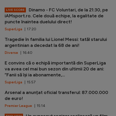
Dinamo - FC Voluntari, de la 21:30, pe
LIVE SCORE
iAMsport.ro. Cele două echipe, la egalitate de
puncte înaintea duelului direct!
SuperLiga
| 17:20
Tragedie în familia lui Lionel Messi: tatăl starului
argentinian a decedat la 68 de ani!
Diverse
| 16:40
E convins că o echipă importantă din SuperLiga
va avea cel mai bun sezon din ultimii 20 de ani:
”Fanii să își ia abonamente,...
SuperLiga
| 15:57
Arsenal a anunțat oficial transferul: 87.000.000
de euro!
Premier League
| 15:14
Un cunoscut regizor realizează un film
EXCLUSIV