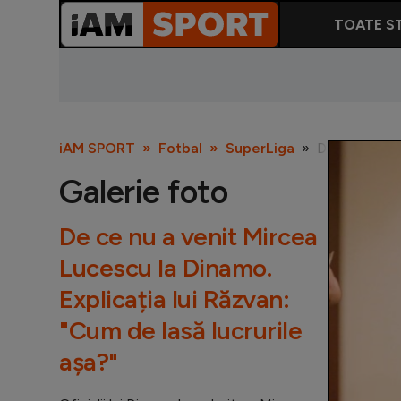
TOATE ST
iAM SPORT
Fotbal
SuperLiga
De ce nu a ve
Galerie foto
De ce nu a venit Mircea
Lucescu la Dinamo.
Explicația lui Răzvan:
"Cum de lasă lucrurile
așa?"