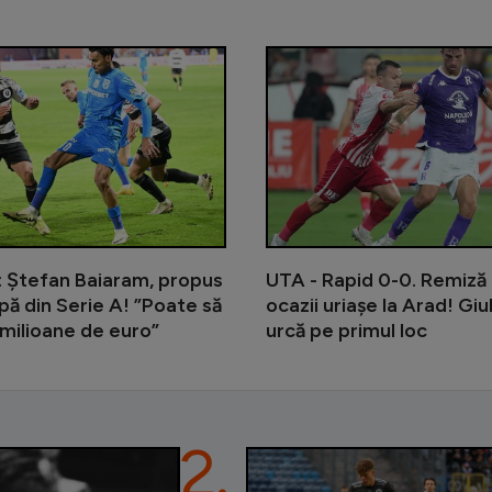
Lovitură pentru Alexi Pitu: s-a acci
: Ștefan Baiaram, propus
UTA - Rapid 0-0. Remiză 
ipă din Serie A! ”Poate să
ocazii uriașe la Arad! Giu
milioane de euro”
urcă pe primul loc
2.