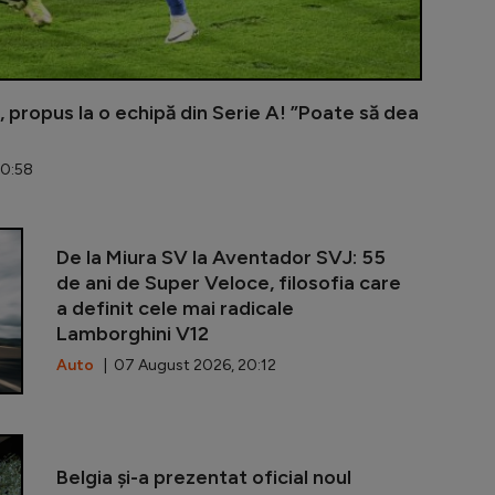
 propus la o echipă din Serie A! ”Poate să dea
20:58
UTA - Rapid 
De la Miura SV la Aventador SVJ: 55
de ani de Super Veloce, filosofia care
a definit cele mai radicale
Lamborghini V12
Auto
| 07 August 2026, 20:12
Marius Șumud
Belgia și-a prezentat oficial noul