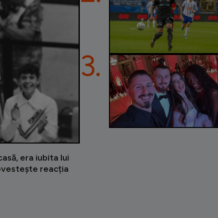
3.
asă, era iubita lui
ovestește reacția