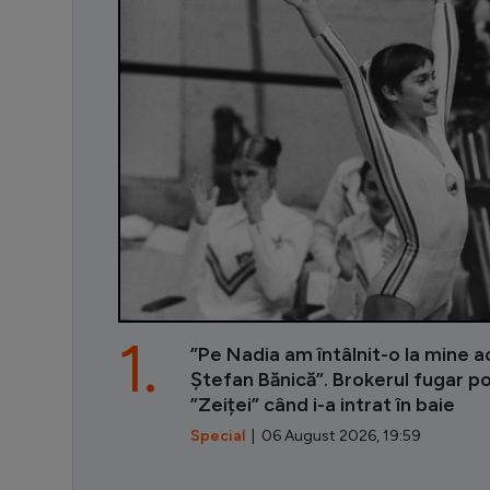
1.
”Pe Nadia am întâlnit-o la mine ac
Ștefan Bănică”. Brokerul fugar p
”Zeiței” când i-a intrat în baie
Special
| 06 August 2026, 19:59