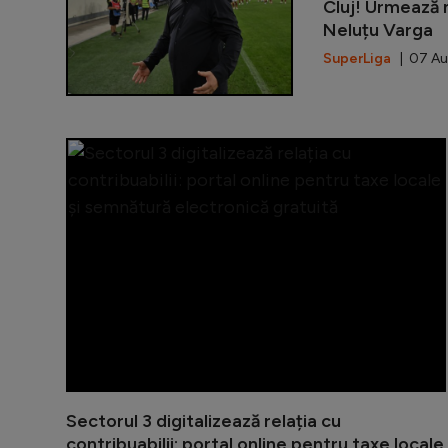
Cluj! Urmează n
Neluțu Varga
SuperLiga
| 07 Au
Sectorul 3 digitalizează relația cu
contribuabilii: portal online pentru taxe locale