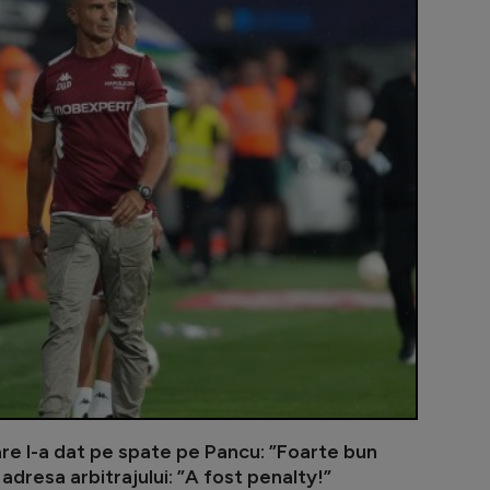
Adrian Mihal
are l-a dat pe spate pe Pancu: ”Foarte bun
 adresa arbitrajului: ”A fost penalty!”