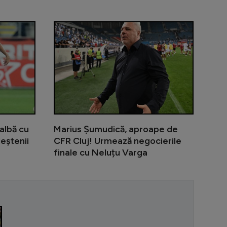
dentat în UTA - Rapid și ar putea lipsi 6 luni!
Surpriză: Ștefan Baiaram, propus la o echipă din Se
UTA - Rapid 
albă cu
Marius Șumudică, aproape de
leștenii
CFR Cluj! Urmează negocierile
finale cu Neluțu Varga
”Pe Nadia am 