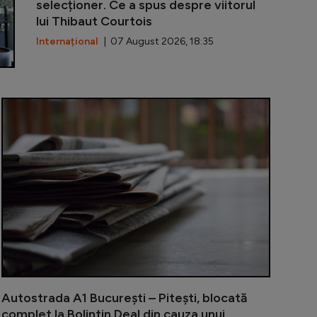
selecționer. Ce a spus despre viitorul
lui Thibaut Courtois
Internațional
| 07 August 2026, 18:35
 3 digitalizează relația cu contribuabilii: portal online 
Piață volant
Autostrada A1 București – Pitești, blocată
complet la Bolintin Deal din cauza unui