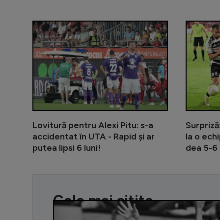
Lovitură pentru Alexi Pitu: s-a
Surpriză
accidentat în UTA - Rapid și ar
la o ech
putea lipsi 6 luni!
dea 5-6 
Cele mai citite