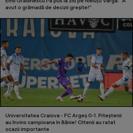
Emil Grădinescu l-a pus la zid pe Neluțu Varga: ”A
avut o grămadă de decizii greșite!”
Universitatea Craiova - FC Argeș 0-1. Piteștenii
au învins campioana în Bănie! Oltenii au ratat
ocazii importante