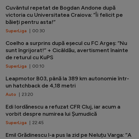
Cuvântul repetat de Bogdan Andone după
victoria cu Universitatea Craiova: ”Îi felicit pe
băieți pentru asta!”
SuperLiga
| 00:30
Coelho a surprins după eșecul cu FC Argeș: ”Nu
sunt îngrijorat!” + Cicâldău, avertisment înainte
de returul cu KuPS
SuperLiga
| 00:10
Leapmotor B03, până la 389 km autonomie într-
un hatchback de 4,18 metri
Auto
| 23:20
Edi Iordănescu a refuzat CFR Cluj, iar acum a
vorbit despre numirea lui Șumudică
SuperLiga
| 22:45
Emil Grădinescu l-a pus la zid pe Neluțu Varga: ”A