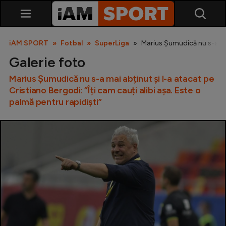
iAM SPORT
Fotbal
SuperLiga
Marius Șumudică nu s-a mai 
Galerie foto
Marius Șumudică nu s-a mai abținut și l-a atacat pe
Cristiano Bergodi: ”Îți cam cauți alibi așa. Este o
palmă pentru rapidiști”
SuperLiga
Liga 2
Cupa României
Echipa Națională
U21
Fotbal feminin