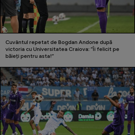
Serie A
Bundesliga
Ligue 1
Campionate
Cuvântul repetat de Bogdan Andone după
victoria cu Universitatea Craiova: ”Îi felicit pe
Starurile fotbalului
băieți pentru asta!”
EURO 2024
Stranieri
Clasamente
Tenis
Handbal