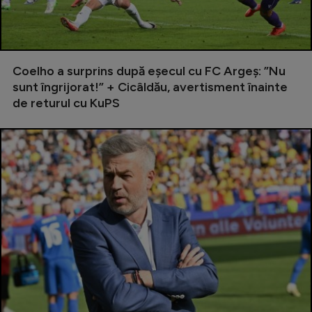
Natație
Formula 1
Gimnastică
Coelho a surprins după eșecul cu FC Argeș: ”Nu
sunt îngrijorat!” + Cicâldău, avertisment înainte
Auto
de returul cu KuPS
Rugby
Ciclism
Alte sporturi
JO 2024
JO 2026