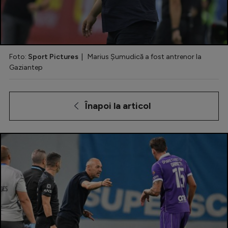
Special
Diverse
Inedit
Foto:
Sport Pictures
| Marius Șumudică a fost antrenor la
Gaziantep
Clasamente
Înapoi la articol
Champions League
Europa League
Conference League
CM 2026
Premier League
LaLiga