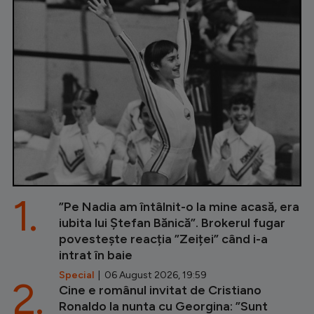
1.
”Pe Nadia am întâlnit-o la mine acasă, era
iubita lui Ștefan Bănică”. Brokerul fugar
povestește reacția ”Zeiței” când i-a
intrat în baie
Special
| 06 August 2026, 19:59
2.
Cine e românul invitat de Cristiano
Ronaldo la nunta cu Georgina: ”Sunt