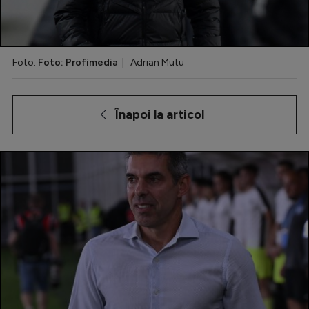
Special
Diverse
Foto:
Foto: Profimedia
| Adrian Mutu
Inedit
Clasamente
Înapoi la articol
Champions League
Europa League
Conference League
CM 2026
Premier League
LaLiga