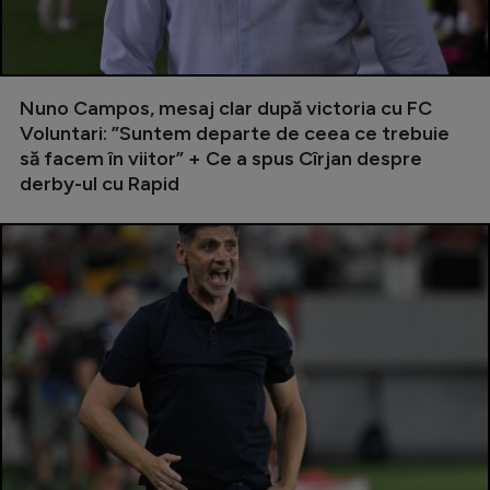
Serie A
Bundesliga
Nuno Campos, mesaj clar după victoria cu FC
Ligue 1
Voluntari: ”Suntem departe de ceea ce trebuie
Campionate
să facem în viitor” + Ce a spus Cîrjan despre
derby-ul cu Rapid
Starurile fotbalului
EURO 2024
Stranieri
Clasamente
Tenis
Handbal