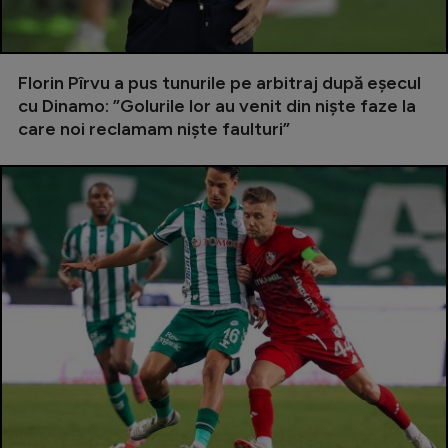
Natație
Formula 1
Florin Pîrvu a pus tunurile pe arbitraj după eșecul
Gimnastică
cu Dinamo: ”Golurile lor au venit din niște faze la
care noi reclamam niște faulturi”
Auto
Rugby
Ciclism
Alte sporturi
JO 2024
JO 2026