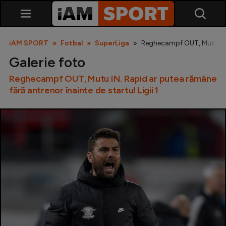
iAM SPORT
Fotbal
SuperLiga
Reghecampf OUT, Mutu IN. R
Galerie foto
Reghecampf OUT, Mutu IN. Rapid ar putea rămâne
fără antrenor înainte de startul Ligii 1
SuperLiga
Liga 2
Cupa României
Echipa Națională
U21
Fotbal feminin