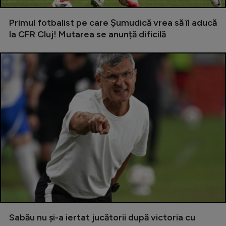
Intră în cont
Creează cont
Primul fotbalist pe care Șumudică vrea să îl aducă
la CFR Cluj! Mutarea se anunță dificilă
Sabău nu și-a iertat jucătorii după victoria cu