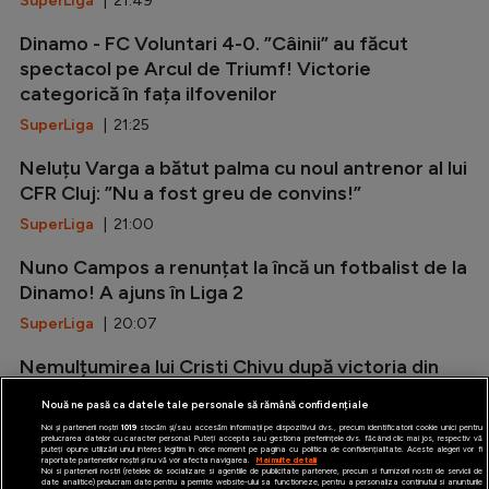
SuperLiga
| 21:49
Dinamo - FC Voluntari 4-0. ”Câinii” au făcut
spectacol pe Arcul de Triumf! Victorie
categorică în fața ilfovenilor
SuperLiga
| 21:25
Neluțu Varga a bătut palma cu noul antrenor al lui
CFR Cluj: ”Nu a fost greu de convins!”
SuperLiga
| 21:00
Nuno Campos a renunțat la încă un fotbalist de la
Dinamo! A ajuns în Liga 2
SuperLiga
| 20:07
Nemulțumirea lui Cristi Chivu după victoria din
amicalul cu Juventus: ”Nu suntem pregătiți!”
Nouă ne pasă ca datele tale personale să rămână confidențiale
Serie A
| 19:20
Noi și partenerii noștri
1019
stocăm și/sau accesăm informații pe dispozitivul dvs., precum identificatorii cookie unici pentru
prelucrarea datelor cu caracter personal. Puteți accepta sau gestiona preferințele dvs. făcând clic mai jos, respectiv vă
puteți opune utilizării unui interes legitim în orice moment pe pagina cu politica de confidențialitate. Aceste alegeri vor fi
raportate partenerilor noștri și nu vă vor afecta navigarea.
Mai multe detalii
Noi si partenerii nostri (retelele de socializare si agentiile de publicitate partenere, precum si furnizorii nostri de servicii de
date analitice) prelucram date pentru a permite website-ului sa functioneze, pentru a personaliza continutul si anunturile