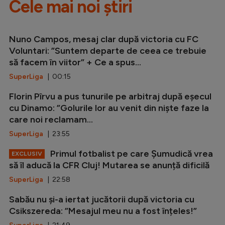
Cele mai noi știri
Nuno Campos, mesaj clar după victoria cu FC
Voluntari: ”Suntem departe de ceea ce trebuie
să facem în viitor” + Ce a spus...
SuperLiga
| 00:15
Florin Pîrvu a pus tunurile pe arbitraj după eșecul
cu Dinamo: ”Golurile lor au venit din niște faze la
care noi reclamam...
SuperLiga
| 23:55
Primul fotbalist pe care Șumudică vrea
EXCLUSIV
să îl aducă la CFR Cluj! Mutarea se anunță dificilă
SuperLiga
| 22:58
Sabău nu și-a iertat jucătorii după victoria cu
Csikszereda: ”Mesajul meu nu a fost înțeles!”