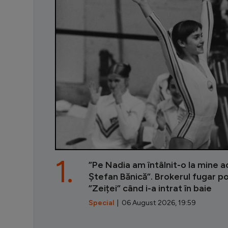
1.
”Pe Nadia am întâlnit-o la mine ac
Ștefan Bănică”. Brokerul fugar p
”Zeiței” când i-a intrat în baie
Special
| 06 August 2026, 19:59