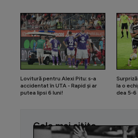
Lovitură pentru Alexi Pitu: s-a
Surpriză
accidentat în UTA - Rapid și ar
la o ech
putea lipsi 6 luni!
dea 5-6 
Cele mai citite