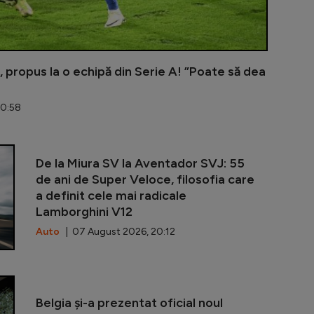
 propus la o echipă din Serie A! ”Poate să dea
20:58
UTA - Rapid 
De la Miura SV la Aventador SVJ: 55
de ani de Super Veloce, filosofia care
a definit cele mai radicale
Lamborghini V12
Auto
| 07 August 2026, 20:12
Marius Șumud
Belgia și-a prezentat oficial noul