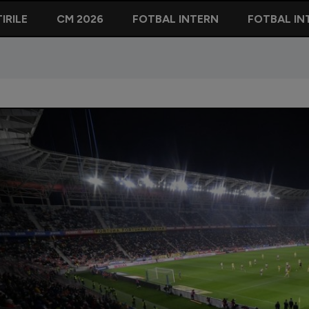
IRILE
CM 2026
FOTBAL INTERN
FOTBAL IN
ă FCSB - Dinamo? Anunțul LPF: ”În momentul ăsta avem o noti