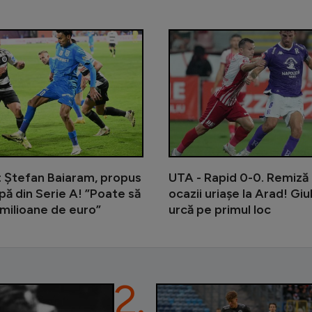
Lovitură pentru Alexi Pitu: s-a acci
: Ștefan Baiaram, propus
UTA - Rapid 0-0. Remiză 
ipă din Serie A! ”Poate să
ocazii uriașe la Arad! Giu
milioane de euro”
urcă pe primul loc
2.