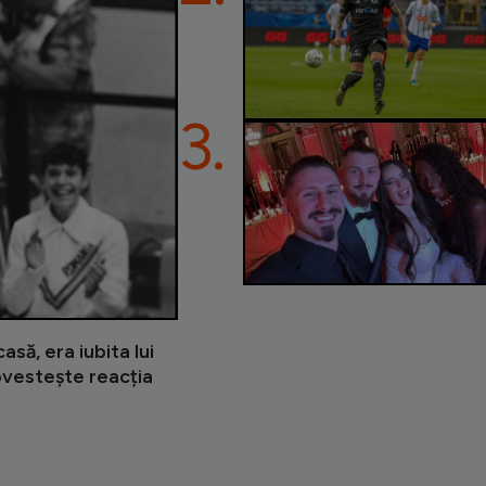
3.
asă, era iubita lui
ovestește reacția