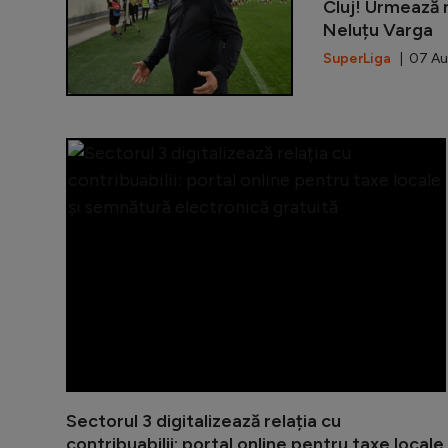
Cluj! Urmează n
Neluțu Varga
SuperLiga
| 07 Au
Sectorul 3 digitalizează relația cu
contribuabilii: portal online pentru taxe locale