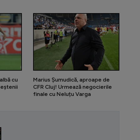
dentat în UTA - Rapid și ar putea lipsi 6 luni!
Surpriză: Ștefan Baiaram, propus la o echipă din Se
UTA - Rapid 
albă cu
Marius Șumudică, aproape de
leștenii
CFR Cluj! Urmează negocierile
finale cu Neluțu Varga
”Pe Nadia am 