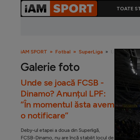
TOATE ST
iAM SPORT
Fotbal
SuperLiga
Unde se joac
Galerie foto
Unde se joacă FCSB -
Dinamo? Anunțul LPF:
”În momentul ăsta avem
o notificare”
Deby-ul etapei a doua din Superligă,
FCSB-Dinamo, nu are încă stabilit locul de