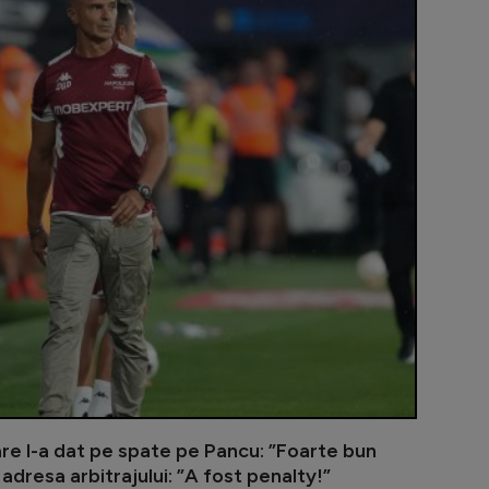
Adrian Mihal
are l-a dat pe spate pe Pancu: ”Foarte bun
 adresa arbitrajului: ”A fost penalty!”