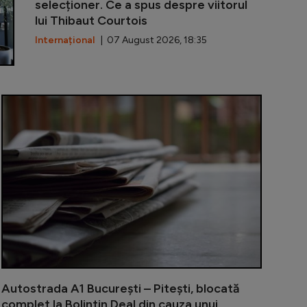
selecționer. Ce a spus despre viitorul
lui Thibaut Courtois
Internațional
| 07 August 2026, 18:35
 3 digitalizează relația cu contribuabilii: portal online 
Piață volant
Autostrada A1 București – Pitești, blocată
complet la Bolintin Deal din cauza unui