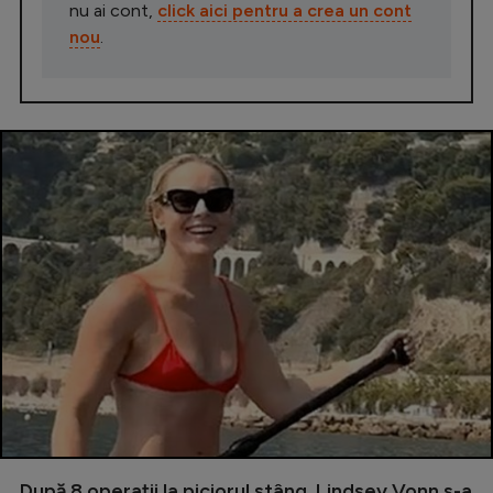
nu ai cont,
click aici pentru a crea un cont
nou
.
După 8 operații la piciorul stâng, Lindsey Vonn s-a