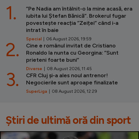
1.
”Pe Nadia am întâlnit-o la mine acasă, era
iubita lui Ștefan Bănică”. Brokerul fugar
povestește reacția ”Zeiței” când i-a
intrat în baie
Special
| 06 August 2026, 19:59
2.
Cine e românul invitat de Cristiano
Ronaldo la nunta cu Georgina: ”Sunt
prieteni foarte buni”
Diverse
| 08 August 2026, 11:45
3.
CFR Cluj și-a ales noul antrenor!
Negocierile sunt aproape finalizate
SuperLiga
| 08 August 2026, 12:29
Știri de ultimă oră din sport