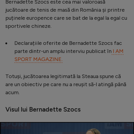
Bernadette Szocs este cea mai valoroasă
Serie A
jucătoare de tenis de masă din România și printre
puținele europence care se bat de la egal la egal cu
Bundesliga
sportivele chineze.
Ligue 1
Campionate
Declarațiile oferite de Bernadette Szocs fac
parte dintr-un amplu interviu publicat în
I AM
Starurile fotbalului
SPORT MAGAZINE.
EURO 2024
Stranieri
Totuși, jucătoarea legitimată la Steaua spune că
are un obiectiv pe care nu a reușit să-l atingă până
Clasamente
acum.
Visul lui Bernadette Szocs
Tenis
Handbal