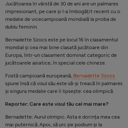
Intră în cont
Jucătoarea în vârstă de 30 de ani are un palmares
Creează cont
impresionant, pe care și l-a îmbogățit recent cu o
medalie de vicecampioană mondială la proba de
dublu feminin.
Bernadette Szocs este pe locul 16 în clasamentul
mondial și cea mai bine clasată jucătoare din
Europa, într-un clasament dominat categoric de
jucătoarele asiatice, în special cele chineze.
Fostă campioană europeană,
Bernadette Szocs
spune însă că visul său este să-și treacă în palmares
și singura medalie care îi lipsește: cea olimpică.
Reporter: Care este visul tău cel mai mare?
Bernadette: Aurul olimpic. Asta e dorința mea cea
mai puternică. Apoi, să urc pe podium și la