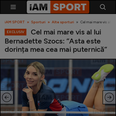
iAM SPORT
Sporturi
Alte sporturi
Cel mai mare vis al l
Cel mai mare vis al lui
EXCLUSIV
Bernadette Szocs: ”Asta este
dorința mea cea mai puternică”
SuperLiga
Liga 2
Cupa României
Echipa Națională
U21
Fotbal feminin