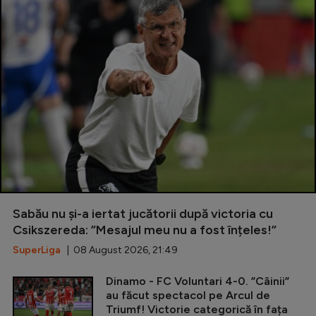
Sabău nu și-a iertat jucătorii după victoria cu
Csikszereda: ”Mesajul meu nu a fost înțeles!”
SuperLiga
| 08 August 2026, 21:49
Dinamo - FC Voluntari 4-0. ”Câinii”
au făcut spectacol pe Arcul de
Triumf! Victorie categorică în fața