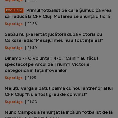
Primul fotbalist pe care Șumudică vrea
EXCLUSIV
să îl aducă la CFR Cluj! Mutarea se anunță dificilă
SuperLiga
| 22:58
Sabău nu și-a iertat jucătorii după victoria cu
Csikszereda: ”Mesajul meu nu a fost înțeles!”
SuperLiga
| 21:49
Dinamo - FC Voluntari 4-0. ”Câinii” au făcut
spectacol pe Arcul de Triumf! Victorie
categorică în fața ilfovenilor
SuperLiga
| 21:25
Neluțu Varga a bătut palma cu noul antrenor al lui
CFR Cluj: ”Nu a fost greu de convins!”
SuperLiga
| 21:00
Nuno Campos a renunțat la încă un fotbalist de la