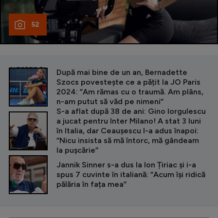
52
CITEȘTE ȘI
După mai bine de un an, Bernadette
Szocs povestește ce a pățit la JO Paris
2024: ”Am rămas cu o traumă. Am plâns,
n-am putut să văd pe nimeni”
S-a aflat după 38 de ani: Gino Iorgulescu
a jucat pentru Inter Milano! A stat 3 luni
în Italia, dar Ceaușescu l-a adus înapoi:
”Nicu insista să mă întorc, mă gândeam
la pușcărie”
Jannik Sinner s-a dus la Ion Țiriac și i-a
spus 7 cuvinte în italiană: ”Acum își ridică
pălăria în fața mea”