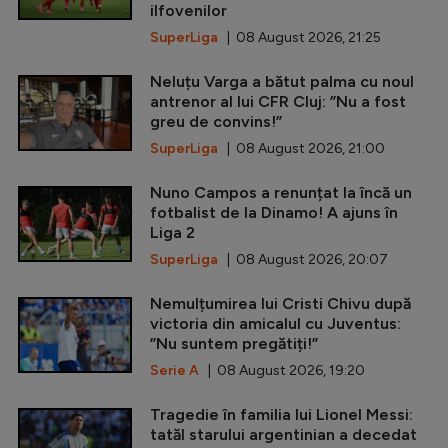
ilfovenilor
SuperLiga
| 08 August 2026, 21:25
Neluțu Varga a bătut palma cu noul
antrenor al lui CFR Cluj: ”Nu a fost
greu de convins!”
SuperLiga
| 08 August 2026, 21:00
Nuno Campos a renunțat la încă un
fotbalist de la Dinamo! A ajuns în
Liga 2
SuperLiga
| 08 August 2026, 20:07
Nemulțumirea lui Cristi Chivu după
victoria din amicalul cu Juventus:
”Nu suntem pregătiți!”
Serie A
| 08 August 2026, 19:20
Tragedie în familia lui Lionel Messi:
tatăl starului argentinian a decedat