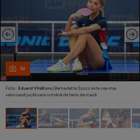
Natație
Formula 1
Gimnastică
Auto
Rugby
Ciclism
52
Alte sporturi
JO 2024
Foto :
Eduard Vînătoru
| Bernadette Szocs este cea mai
valoroasă jucătoare română de tenis de masă
JO 2026