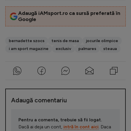
Adaugă iAMsport.ro ca sursă preferată în
Google
bernadette szocs
tenis de masa
jocurile olimpice
i am sport magazine
exclusiv
palmares
steaua
Adaugă comentariu
Pentru a comenta, trebuie să fii logat.
Dacă ai deja un cont,
intră în cont aici
. Daca