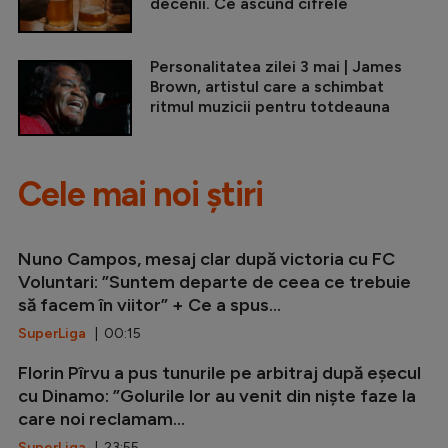
decenii. Ce ascund cifrele
Personalitatea zilei 3 mai | James
Brown, artistul care a schimbat
ritmul muzicii pentru totdeauna
Cele mai noi știri
Nuno Campos, mesaj clar după victoria cu FC
Voluntari: ”Suntem departe de ceea ce trebuie
să facem în viitor” + Ce a spus...
SuperLiga
| 00:15
Florin Pîrvu a pus tunurile pe arbitraj după eșecul
cu Dinamo: ”Golurile lor au venit din niște faze la
care noi reclamam...
SuperLiga
| 23:55