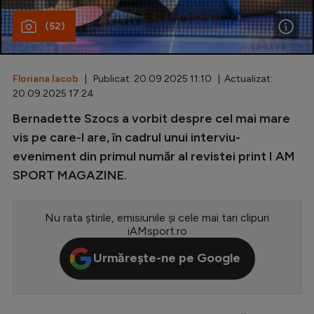
Special
(52)
Diverse
Inedit
Floriana Iacob
| Publicat: 20.09.2025 11:10 | Actualizat:
20.09.2025 17:24
Clasamente
Bernadette Szocs a vorbit despre cel mai mare
vis pe care-l are, în cadrul unui interviu-
eveniment din primul număr al revistei print I AM
SPORT MAGAZINE.
Champions League
Europa League
Nu rata știrile, emisiunile și cele mai tari clipuri
Conference League
iAMsport.ro
CM 2026
Urmărește-ne pe Google
Premier League
LaLiga