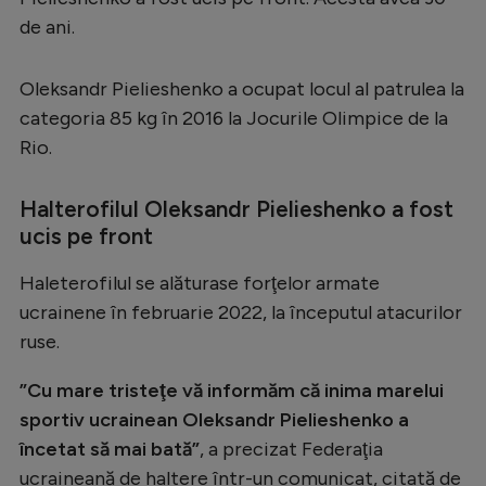
de ani.
Serie A
Bundesliga
Oleksandr Pielieshenko a ocupat locul al patrulea la
Ligue 1
categoria 85 kg în 2016 la Jocurile Olimpice de la
Rio.
Campionate
Starurile fotbalului
Halterofilul Oleksandr Pielieshenko a fost
EURO 2024
ucis pe front
Stranieri
Haleterofilul se alăturase forţelor armate
ucrainene în februarie 2022, la începutul atacurilor
Clasamente
ruse.
”Cu mare tristeţe vă informăm că inima marelui
sportiv ucrainean Oleksandr Pielieshenko a
Tenis
încetat să mai bată”
, a precizat Federaţia
Handbal
ucraineană de haltere într-un comunicat, citată de