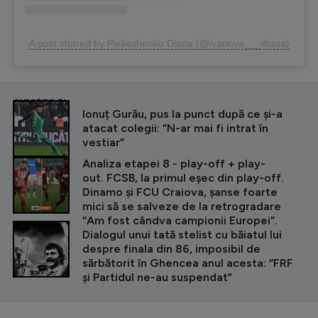
A post shared by Pielieshenko Diana (@ivanova___diana)
CITEȘTE ȘI
Ionuț Gurău, pus la punct după ce și-a
atacat colegii: ”N-ar mai fi intrat în
vestiar”
Analiza etapei 8 - play-off + play-
out. FCSB, la primul eșec din play-off.
Dinamo și FCU Craiova, șanse foarte
mici să se salveze de la retrogradare
“Am fost cândva campionii Europei”.
Dialogul unui tată stelist cu băiatul lui
despre finala din 86, imposibil de
sărbătorit în Ghencea anul acesta: “FRF
și Partidul ne-au suspendat”