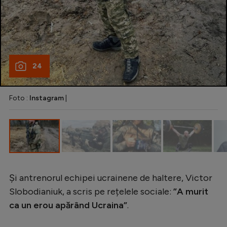
Intră în cont
Creează cont
24
Foto :
Instagram
|
Și antrenorul echipei ucrainene de haltere, Victor
Slobodianiuk, a scris pe rețelele sociale:
”A murit
ca un erou apărând Ucraina”
.