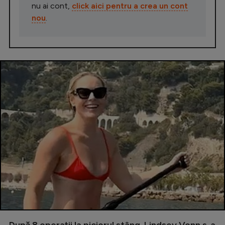
nu ai cont,
click aici pentru a crea un cont
nou
.
După 8 operații la piciorul stâng, Lindsey Vonn s-a