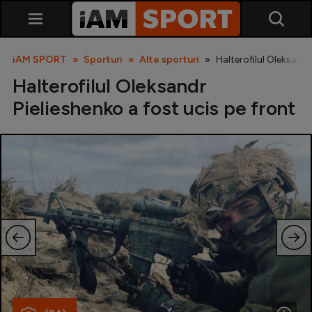
iAM SPORT
Sporturi
Alte sporturi
Halterofilul Oleksandr
Halterofilul Oleksandr
Pielieshenko a fost ucis pe front
SuperLiga
Liga 2
Cupa României
Echipa Națională
U21
Fotbal feminin