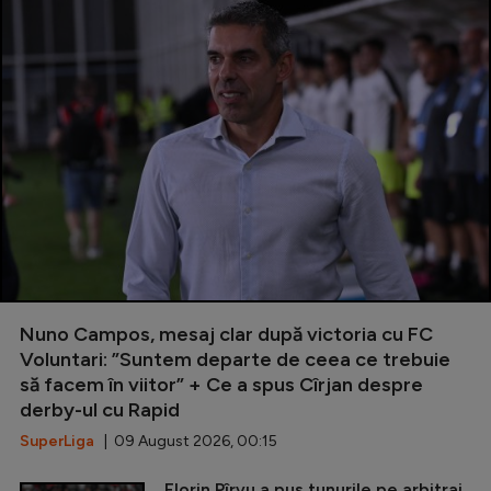
Nuno Campos, mesaj clar după victoria cu FC
Voluntari: ”Suntem departe de ceea ce trebuie
să facem în viitor” + Ce a spus Cîrjan despre
derby-ul cu Rapid
SuperLiga
| 09 August 2026, 00:15
Florin Pîrvu a pus tunurile pe arbitraj