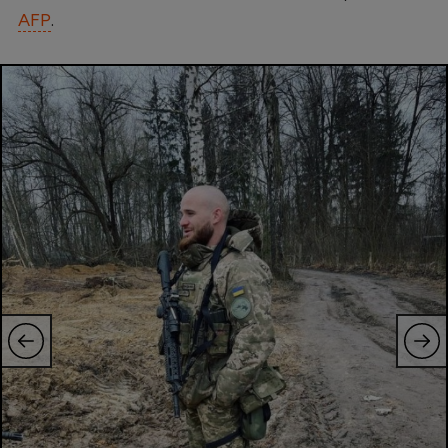
AFP
.
Natație
Formula 1
Gimnastică
Auto
Rugby
Ciclism
Alte sporturi
JO 2024
JO 2026