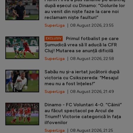
după eșecul cu Dinamo: ”Golurile lor
au venit din niște faze la care noi
reclamam niște faulturi”
SuperLiga
| 08 August 2026, 23:55
Primul fotbalist pe care
EXCLUSIV
Șumudică vrea să îl aducă la CFR
Cluj! Mutarea se anunță dificilă
SuperLiga
| 08 August 2026, 22:58
Sabău nu și-a iertat jucătorii după
victoria cu Csikszereda: ”Mesajul
meu nu a fost înțeles!”
SuperLiga
| 08 August 2026, 21:49
Dinamo - FC Voluntari 4-0. ”Câinii”
au făcut spectacol pe Arcul de
Triumf! Victorie categorică în fața
ilfovenilor
SuperLiga
| 08 August 2026, 21:25