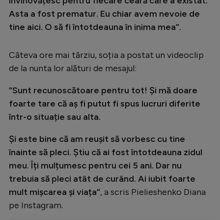
învinovățesc pentru fiecare ceară care a existat.
Asta a fost prematur. Eu chiar avem nevoie de
tine aici. O să fi întotdeauna în inima mea”.
Câteva ore mai târziu, soția a postat un videoclip
de la nunta lor alături de mesajul:
”Sunt recunoscătoare pentru tot! Și mă doare
foarte tare că aș fi putut fi spus lucruri diferite
într-o situație sau alta.
Și este bine că am reușit să vorbesc cu tine
înainte să pleci. Știu că ai fost întotdeauna zidul
meu. Îți mulțumesc pentru cei 5 ani. Dar nu
trebuia să pleci atât de curând. Ai iubit foarte
mult mișcarea și viața”
, a scris Pielieshenko Diana
pe Instagram.