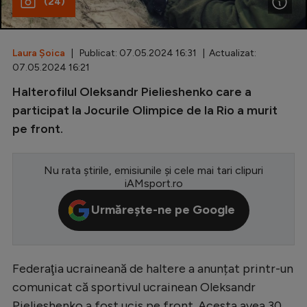
(24)
Special
Diverse
Laura Șoica
| Publicat: 07.05.2024 16:31 | Actualizat:
07.05.2024 16:21
Inedit
Halterofilul Oleksandr Pielieshenko care a
Clasamente
participat la Jocurile Olimpice de la Rio a murit
pe front.
Nu rata știrile, emisiunile și cele mai tari clipuri
Champions League
iAMsport.ro
Europa League
Urmărește-ne pe Google
Conference League
CM 2026
Federaţia ucraineană de haltere a anunțat printr-un
Premier League
comunicat că sportivul ucrainean Oleksandr
LaLiga
Pielieshenko a fost ucis pe front. Acesta avea 30