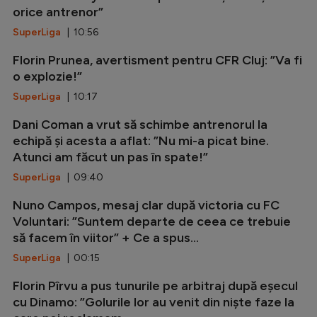
orice antrenor”
SuperLiga
| 10:56
Florin Prunea, avertisment pentru CFR Cluj: ”Va fi
o explozie!”
SuperLiga
| 10:17
Dani Coman a vrut să schimbe antrenorul la
echipă și acesta a aflat: ”Nu mi-a picat bine.
Atunci am făcut un pas în spate!”
SuperLiga
| 09:40
Nuno Campos, mesaj clar după victoria cu FC
Voluntari: ”Suntem departe de ceea ce trebuie
să facem în viitor” + Ce a spus...
SuperLiga
| 00:15
Florin Pîrvu a pus tunurile pe arbitraj după eșecul
cu Dinamo: ”Golurile lor au venit din niște faze la