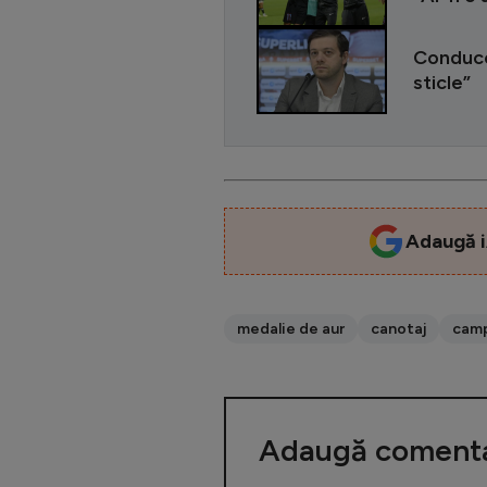
Conducer
sticle”
Adaugă i
medalie de aur
canotaj
camp
Adaugă comenta