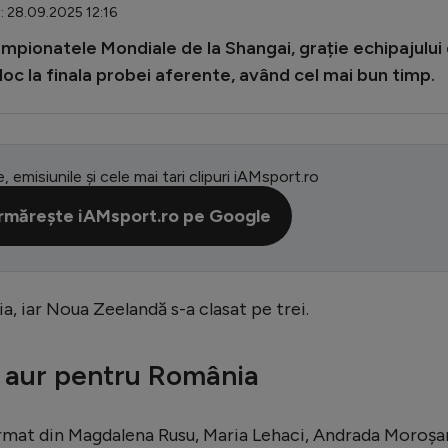
: 28.09.2025 12:16
mpionatele Mondiale de la Shangai, grație echipajului
 loc la finala probei aferente, având cel mai bun timp.
e, emisiunile și cele mai tari clipuri iAMsport.ro
rmărește iAMsport.ro pe Google
ia, iar Noua Zeelandă s-a clasat pe trei.
 aur pentru România
format din Magdalena Rusu, Maria Lehaci, Andrada Moroşa