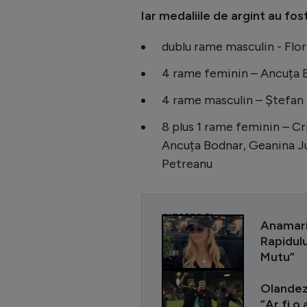
Iar medaliile de argint au fost
dublu rame masculin - Flori
4 rame feminin – Ancuța B
4 rame masculin – Ștefan B
8 plus 1 rame feminin – Cr
Ancuța Bodnar, Geanina Ju
Petreanu
CITEȘTE ȘI
Anamari
Rapidulu
Mutu”
Olandezi
”Ar fi o