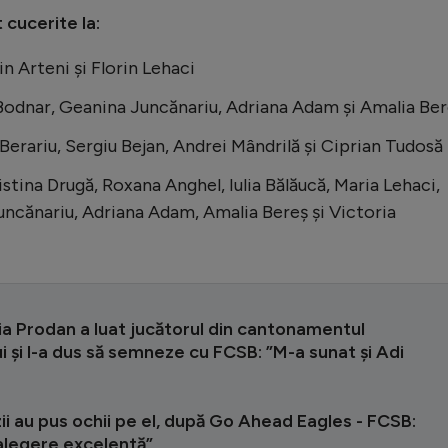
 cucerite la:
n Arteni și Florin Lehaci
odnar, Geanina Juncănariu, Adriana Adam și Amalia Be
erariu, Sergiu Bejan, Andrei Mândrilă și Ciprian Tudosă
istina Drugă, Roxana Anghel, Iulia Bălăucă, Maria Lehaci,
ncănariu, Adriana Adam, Amalia Bereș și Victoria
a Prodan a luat jucătorul din cantonamentul
i și l-a dus să semneze cu FCSB: ”M-a sunat și Adi
i au pus ochii pe el, după Go Ahead Eagles - FCSB:
 alegere excelentă”