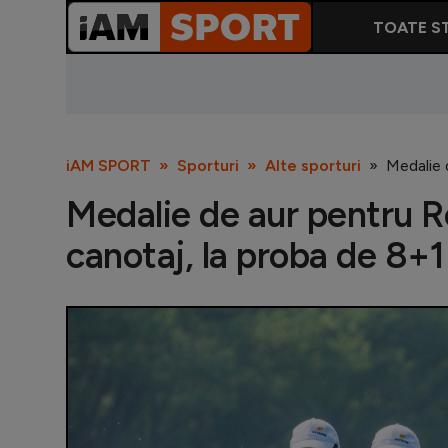
TOATE ST
iAM SPORT
Sporturi
Alte sporturi
Medalie 
Medalie de aur pentru R
canotaj, la proba de 8+