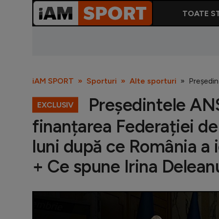
TOATE ST
iAM SPORT
Sporturi
Alte sporturi
Președin
Președintele ANS
EXCLUSIV
finanțarea Federației d
luni după ce România a 
+ Ce spune Irina Delean