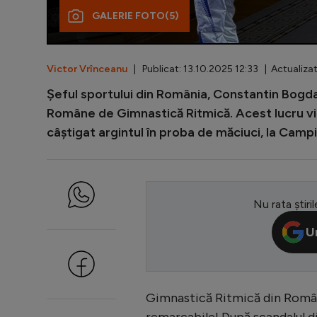
GALERIE FOTO
(5)
Victor Vrînceanu
| Publicat: 13.10.2025 12:33 | Actualizat
Șeful sportului din România, Constantin Bogda
Române de Gimnastică Ritmică. Acest lucru vine
câștigat argintul în proba de măciuci, la Camp
Nu rata știril
U
Gimnastică Ritmică din Români
remarcabile! După scandalul di