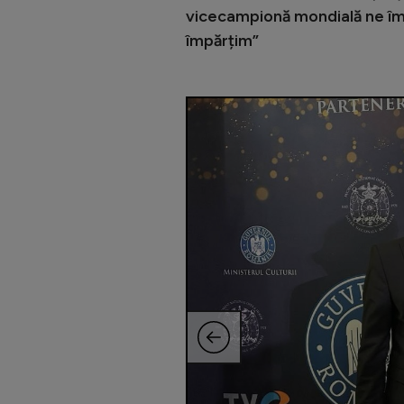
vicecampionă mondială ne împ
împărțim”