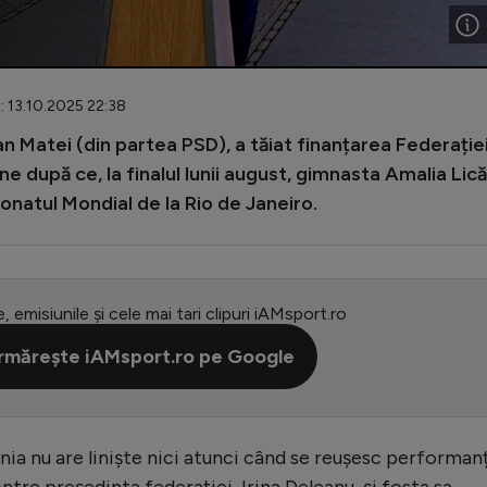
: 13.10.2025 22:38
n Matei (din partea PSD), a tăiat finanțarea Federație
 după ce, la finalul lunii august, gimnasta Amalia Lică
ionatul Mondial de la Rio de Janeiro.
e, emisiunile și cele mai tari clipuri iAMsport.ro
rmărește iAMsport.ro pe Google
a nu are liniște nici atunci când se reușesc performan
ntre președinta federației, Irina Deleanu, și fosta sa