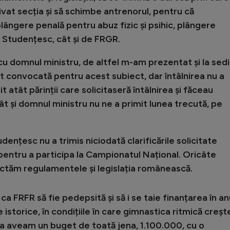
vat secția și să schimbe antrenorul, pentru că
ângere penală pentru abuz fizic și psihic, plângere
l Studențesc, cât și de FRGR.
u domnul ministru, de altfel m-am prezentat și la sedi
t convocată pentru acest subiect, dar întâlnirea nu a
t atât părinții care solicitaseră întâlnirea și făceau
ât și domnul ministru nu ne a primit lunea trecută, pe
ențesc nu a trimis niciodată clarificările solicitate
i pentru a participa la Campionatul Național. Oricâte
ectăm regulamentele și legislația românească.
a FRFR să fie pedepsită și să i se taie finanțarea în an
istorice, în condițiile în care gimnastica ritmică creșt
i așa aveam un buget de toată jena, 1.100.000, cu o