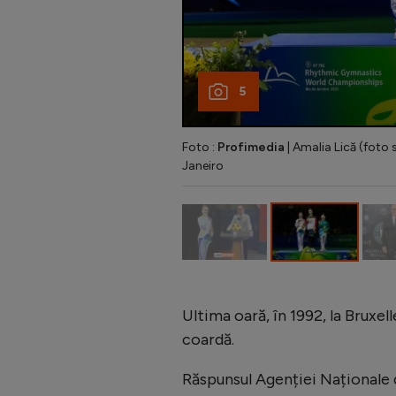
5
Foto :
Profimedia
| Amalia Lică (foto
Janeiro
Ultima oară, în 1992, la Bruxel
coardă.
Răspunsul Agenției Naționale 