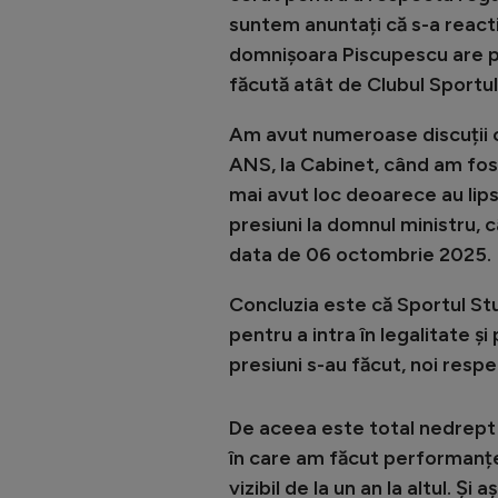
suntem anuntați că s-a reacti
domnișoara Piscupescu are pl
făcută atât de Clubul Sportu
Am avut numeroase discuții c
ANS, la Cabinet, când am fos
mai avut loc deoarece au lipsi
presiuni la domnul ministru, c
data de 06 octombrie 2025.
Concluzia este că Sportul Stud
pentru a intra în legalitate ș
presiuni s-au făcut, noi resp
De aceea este total nedrept c
în care am făcut performanțe 
vizibil de la un an la altul. Ș