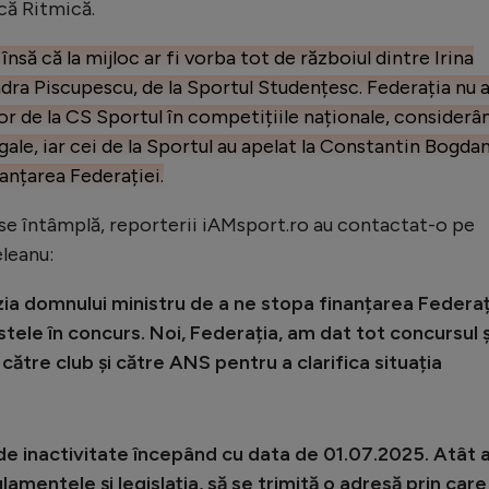
că Ritmică.
nsă că la mijloc ar fi vorba tot de războiul dintre Irina
dra Piscupescu, de la Sportul Studențesc. Federația nu 
or de la CS Sportul în competițiile naționale, considerâ
gale, iar cei de la Sportul au apelat la Constantin Bogda
nanțarea Federației.
 se întâmplă, reporterii iAMsport.ro au contactat-o pe
eleanu:
ia domnului ministru de a ne stopa finanțarea Federaț
ele în concurs. Noi, Federația, am dat tot concursul ș
tre club și către ANS pentru a clarifica situația
 de inactivitate începând cu data de 01.07.2025. Atât
amentele și legislația, să se trimită o adresă prin care