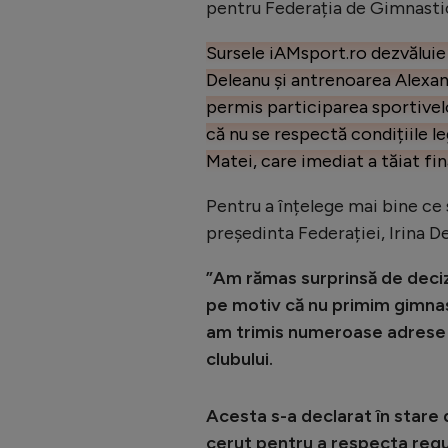
pentru Federația de Gimnasti
Sursele iAMsport.ro dezvăluie î
Deleanu și antrenoarea Alexan
permis participarea sportivel
că nu se respectă condițiile le
Matei, care imediat a tăiat fi
Pentru a înțelege mai bine ce
președinta Federației, Irina D
”Am rămas surprinsă de deciz
pe motiv că nu primim gimnast
am trimis numeroase adrese că
clubului.
Acesta s-a declarat în stare
cerut pentru a respecta regul