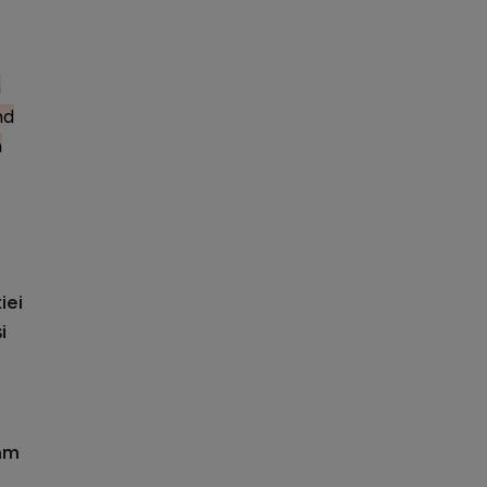
a
nd
n
iei
i
 am