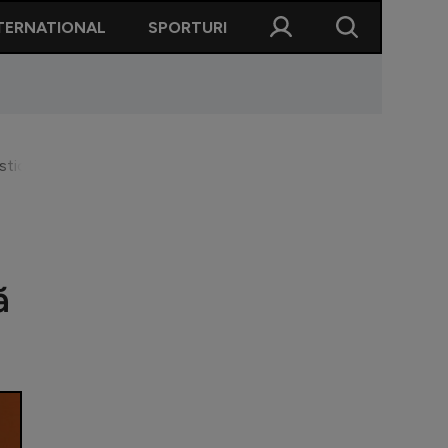
TERNATIONAL
SPORTURI
stică Ritmică, la două luni după ce România a ieșit vicecampio
ă